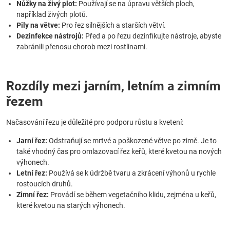
Nůžky na živý plot:
Používají se na úpravu větších ploch,
například živých plotů.
Pily na větve:
Pro řez silnějších a starších větví.
Dezinfekce nástrojů:
Před a po řezu dezinfikujte nástroje, abyste
zabránili přenosu chorob mezi rostlinami.
Rozdíly mezi jarním, letním a zimním
řezem
Načasování řezu je důležité pro podporu růstu a kvetení:
Jarní řez:
Odstraňují se mrtvé a poškozené větve po zimě. Je to
také vhodný čas pro omlazovací řez keřů, které kvetou na nových
výhonech.
Letní řez:
Používá se k údržbě tvaru a zkrácení výhonů u rychle
rostoucích druhů.
Zimní řez:
Provádí se během vegetačního klidu, zejména u keřů,
které kvetou na starých výhonech.