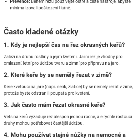
Prevence:
Během řezu používejte ostré a čisté nástroje, abyste
minimalizovali poškození tkáně.
Často kladené otázky
1. Kdy je nejlepší čas na řez okrasných keřů?
Záleží na druhu rostliny a jejím kvetení. Jarní řez je vhodný pro
omlazení, letní pro údržbu tvaru a zimní pro přípravu na jaro.
2. Které keře by se neměly řezat v zimě?
Keře kvetoucí na jaře (např. šeřík, zlatice) by se neměly řezat v zimě,
protože byste odstranili poupata pro kvetení.
3. Jak často mám řezat okrasné keře?
Většina keřů vyžaduje řez alespoň jednou ročně, ale rychle rostoucí
druhy mohou potřebovat častější údržbu.
4. Mohu používat stejné nůžky na nemocné a