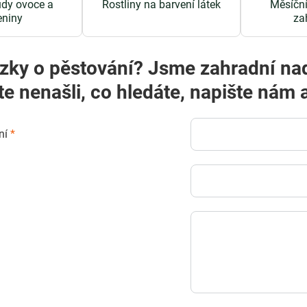
ůdy ovoce a
Rostliny na barvení látek
Měsíční
eniny
za
zky o pěstování? Jsme zahradní na
te nenašli, co hledáte, napište ná
ní
*