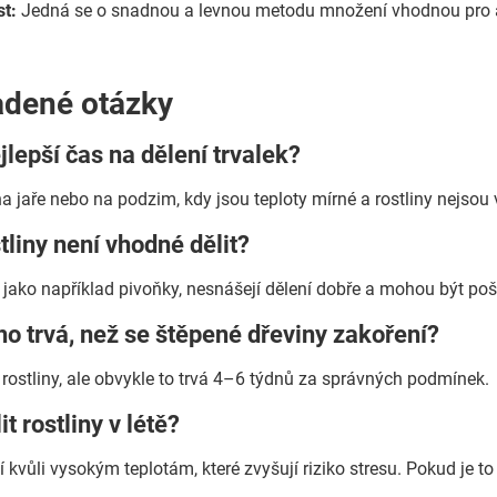
t:
Jedná se o snadnou a levnou metodu množení vhodnou pro 
adené otázky
ejlepší čas na dělení trvalek?
na jaře nebo na podzim, kdy jsou teploty mírné a rostliny nejsou 
stliny není vhodné dělit?
y, jako například pivoňky, nesnášejí dělení dobře a mohou být po
ho trvá, než se štěpené dřeviny zakoření?
 rostliny, ale obvykle to trvá 4–6 týdnů za správných podmínek.
t rostliny v létě?
í kvůli vysokým teplotám, které zvyšují riziko stresu. Pokud je to 