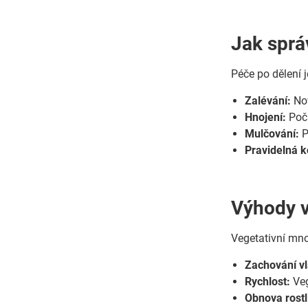
Jak sprá
Péče po dělení j
Zalévání:
Nov
Hnojení:
Počk
Mulčování:
P
Pravidelná k
Výhody v
Vegetativní mno
Zachování vl
Rychlost:
Veg
Obnova rostl