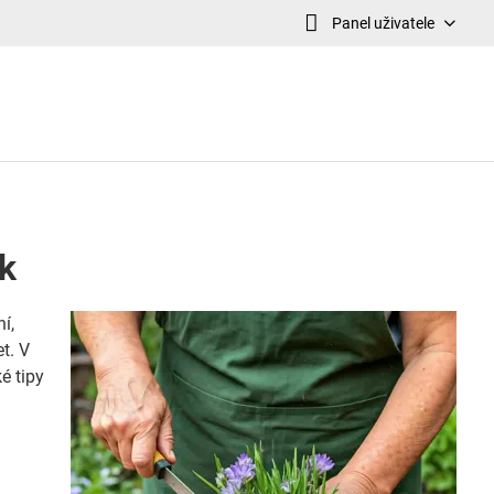
Panel uživatele
ek
í,
et. V
ké tipy