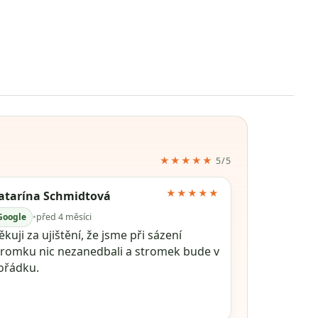
★★★★★
5/5
★★★★★
atarína Schmidtová
Google
•
před 4 měsíci
kuji za ujištění, že jsme při sázení
tromku nic nezanedbali a stromek bude v
ořádku.