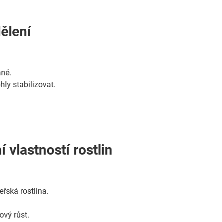
dělení
ané.
ly stabilizovat.
vlastností rostlin
eřská rostlina.
ový růst.