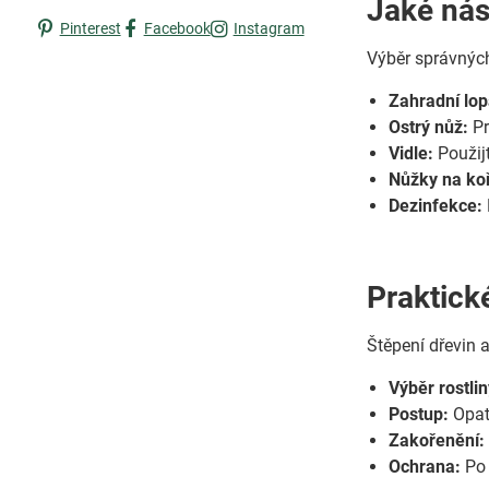
Jaké nás
Pinterest
Facebook
Instagram
Výběr správných 
Zahradní lop
Ostrý nůž:
Pr
Vidle:
Použijt
Nůžky na ko
Dezinfekce:
Praktick
Štěpení dřevin 
Výběr rostlin
Postup:
Opat
Zakořenění:
Ochrana:
Po 