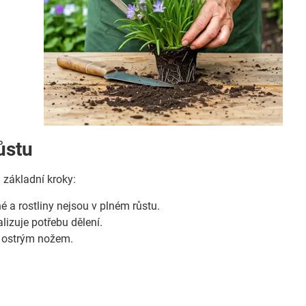
růstu
u základní kroky:
é a rostliny nejsou v plném růstu.
lizuje potřebu dělení.
o ostrým nožem.