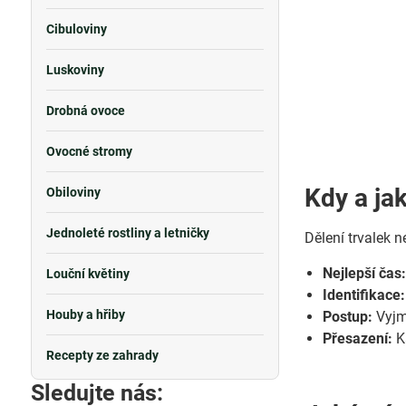
Cibuloviny
Luskoviny
Drobná ovoce
Ovocné stromy
Kdy a jak
Obiloviny
Jednoleté rostliny a letničky
Dělení trvalek ne
Nejlepší čas
Louční květiny
Identifikace:
Houby a hřiby
Postup:
Vyjmě
Přesazení:
Ka
Recepty ze zahrady
Sledujte nás: