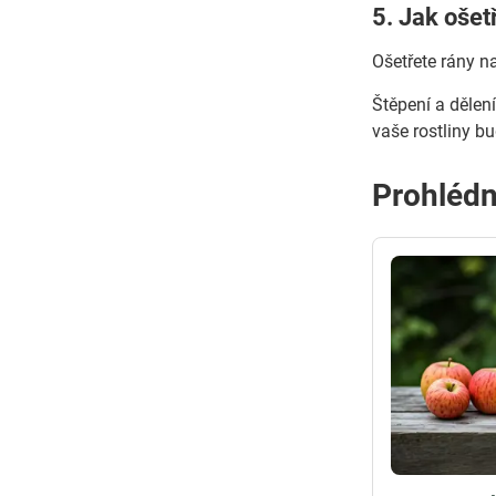
5. Jak ošet
Ošetřete rány n
Štěpení a dělení
vaše rostliny b
Prohlédn