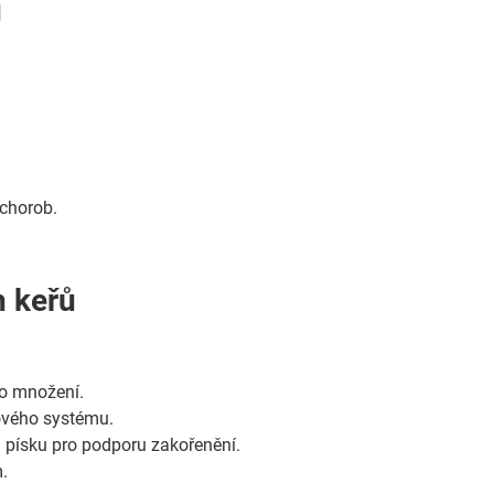
ů
.
 chorob.
h keřů
ro množení.
ového systému.
 písku pro podporu zakořenění.
.