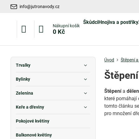
info@jutronavody.cz
Škůdci
Hnojiva a postřiky
Nákupní košík
0 Kč
Úvod
Štěpení a
Trvalky
Štěpení
Bylinky
Štěpení
a
dělení
Zelenina
které pomáhají o
tomto článku se 
Keře a dřeviny
pro množení dře
Pokojové květiny
Balkonové květiny