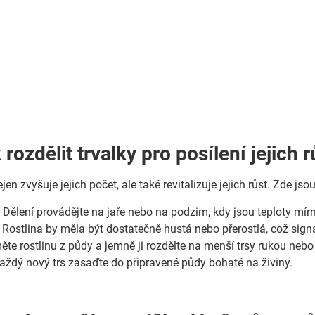
 rozdělit trvalky pro posílení jejich 
jen zvyšuje jejich počet, ale také revitalizuje jejich růst. Zde jso
:
Dělení provádějte na jaře nebo na podzim, kdy jsou teploty mírn
Rostlina by měla být dostatečně hustá nebo přerostlá, což signa
te rostlinu z půdy a jemně ji rozdělte na menší trsy rukou neb
ždý nový trs zasaďte do připravené půdy bohaté na živiny.