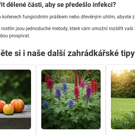
řit dělené části, aby se předešlo infekci?
a kořenech fungicidním práškem nebo dřevěným uhlím, abyste zab
 rostlin jsou jednoduché metody, které vám umožní rozšířit vaši z
udou prospívat.
ěte si i naše další zahrádkářské tip