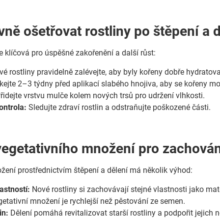
vně ošetřovat rostliny po štěpení a 
e klíčová pro úspěšné zakořenění a další růst:
é rostliny pravidelně zalévejte, aby byly kořeny dobře hydratov
ejte 2–3 týdny před aplikací slabého hnojiva, aby se kořeny moh
řidejte vrstvu mulče kolem nových trsů pro udržení vlhkosti.
ontrola:
Sledujte zdraví rostlin a odstraňujte poškozené části.
egetativního množení pro zachování 
žení prostřednictvím štěpení a dělení má několik výhod:
astností:
Nové rostliny si zachovávají stejné vlastnosti jako mat
etativní množení je rychlejší než pěstování ze semen.
in:
Dělení pomáhá revitalizovat starší rostliny a podpořit jejich n