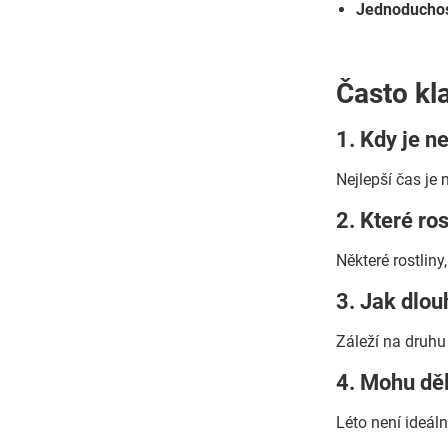
Jednoduchos
Často kl
1. Kdy je n
Nejlepší čas je 
2. Které ro
Některé rostlin
3. Jak dlou
Záleží na druhu
4. Mohu děli
Léto není ideáln