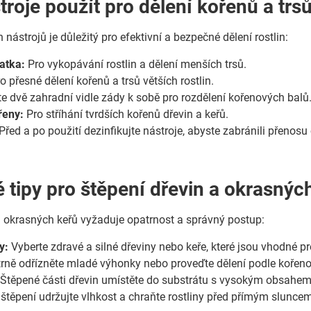
troje použít pro dělení kořenů a trs
nástrojů je důležitý pro efektivní a bezpečné dělení rostlin:
atka:
Pro vykopávání rostlin a dělení menších trsů.
o přesné dělení kořenů a trsů větších rostlin.
e dvě zahradní vidle zády k sobě pro rozdělení kořenových balů
řeny:
Pro stříhání tvrdších kořenů dřevin a keřů.
Před a po použití dezinfikujte nástroje, abyste zabránili přenosu
é tipy pro štěpení dřevin a okrasnýc
a okrasných keřů vyžaduje opatrnost a správný postup:
y:
Vyberte zdravé a silné dřeviny nebo keře, které jsou vhodné p
rně odřízněte mladé výhonky nebo proveďte dělení podle kořen
Štěpené části dřevin umístěte do substrátu s vysokým obsahem
štěpení udržujte vlhkost a chraňte rostliny před přímým sluncem