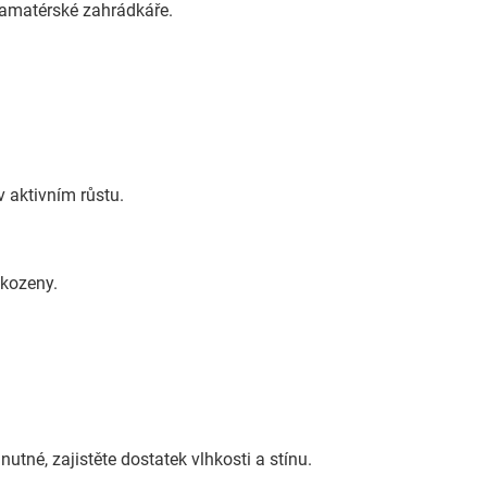
amatérské zahrádkáře.
v aktivním růstu.
škozeny.
nutné, zajistěte dostatek vlhkosti a stínu.