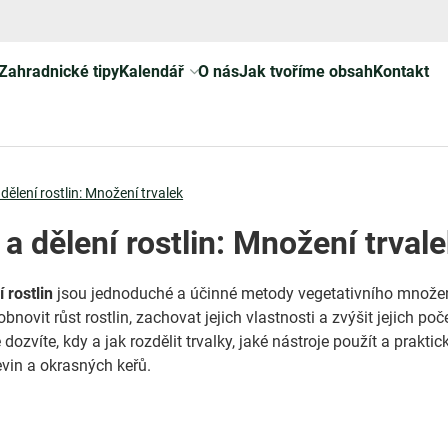
Zahradnické tipy
Kalendář
O nás
Jak tvoříme obsah
Kontakt
 dělení rostlin: Množení trvalek
 a dělení rostlin: Množení trval
 rostlin
jsou jednoduché a účinné metody vegetativního množen
bnovit růst rostlin, zachovat jejich vlastnosti a zvýšit jejich poč
dozvíte, kdy a jak rozdělit trvalky, jaké nástroje použít a praktic
vin a okrasných keřů.