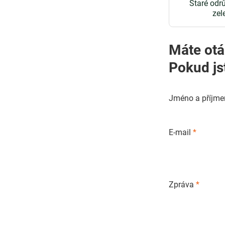
Staré odr
zel
Máte otá
Pokud js
Jméno a příjme
E-mail
*
Zpráva
*