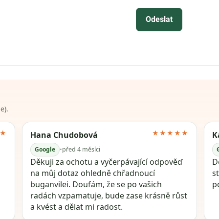
Odeslat
e).
★
★★★★★
Hana Chudobová
K
Google
•
před 4 měsíci
Děkuji za ochotu a vyčerpávající odpověď
Dě
na můj dotaz ohledně chřadnoucí
s
buganvilei. Doufám, že se po vašich
p
radách vzpamatuje, bude zase krásně růst
a kvést a dělat mi radost.