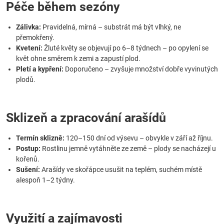
Péče během sezóny
Zálivka:
Pravidelná, mírná – substrát má být vlhký, ne
přemokřený.
Kvetení:
Žluté květy se objevují po 6–8 týdnech – po opylení se
květ ohne směrem k zemi a zapustí plod.
Pletí a kypření:
Doporučeno – zvyšuje množství dobře vyvinutých
plodů.
Sklizeň a zpracování arašídů
Termín sklizně:
120–150 dní od výsevu – obvykle v září až říjnu.
Postup:
Rostlinu jemně vytáhněte ze země – plody se nacházejí u
kořenů.
Sušení:
Arašídy ve skořápce usušit na teplém, suchém místě
alespoň 1–2 týdny.
Využití a zajímavosti