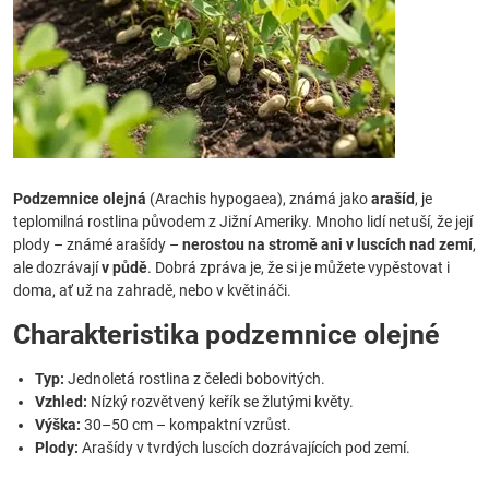
Podzemnice olejná
(Arachis hypogaea), známá jako
arašíd
, je
teplomilná rostlina původem z Jižní Ameriky. Mnoho lidí netuší, že její
plody – známé arašídy –
nerostou na stromě ani v luscích nad zemí
,
ale dozrávají
v půdě
. Dobrá zpráva je, že si je můžete vypěstovat i
doma, ať už na zahradě, nebo v květináči.
Charakteristika podzemnice olejné
Typ:
Jednoletá rostlina z čeledi bobovitých.
Vzhled:
Nízký rozvětvený keřík se žlutými květy.
Výška:
30–50 cm – kompaktní vzrůst.
Plody:
Arašídy v tvrdých luscích dozrávajících pod zemí.