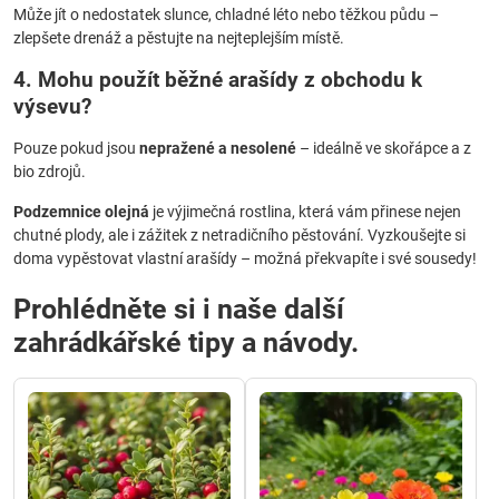
Může jít o nedostatek slunce, chladné léto nebo těžkou půdu –
zlepšete drenáž a pěstujte na nejteplejším místě.
4. Mohu použít běžné arašídy z obchodu k
výsevu?
Pouze pokud jsou
nepražené a nesolené
– ideálně ve skořápce a z
bio zdrojů.
Podzemnice olejná
je výjimečná rostlina, která vám přinese nejen
chutné plody, ale i zážitek z netradičního pěstování. Vyzkoušejte si
doma vypěstovat vlastní arašídy – možná překvapíte i své sousedy!
Prohlédněte si i naše další
zahrádkářské tipy a návody.