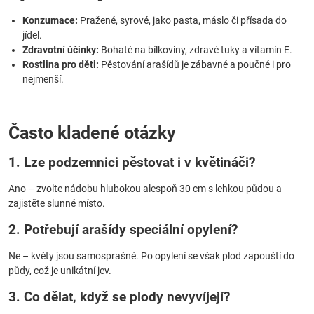
Konzumace:
Pražené, syrové, jako pasta, máslo či přísada do
jídel.
Zdravotní účinky:
Bohaté na bílkoviny, zdravé tuky a vitamín E.
Rostlina pro děti:
Pěstování arašídů je zábavné a poučné i pro
nejmenší.
Často kladené otázky
1. Lze podzemnici pěstovat i v květináči?
Ano – zvolte nádobu hlubokou alespoň 30 cm s lehkou půdou a
zajistěte slunné místo.
2. Potřebují arašídy speciální opylení?
Ne – květy jsou samosprašné. Po opylení se však plod zapouští do
půdy, což je unikátní jev.
3. Co dělat, když se plody nevyvíjejí?