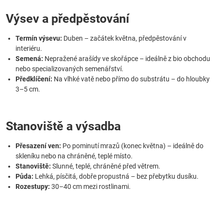
Výsev a předpěstování
Termín výsevu:
Duben – začátek května, předpěstování v
interiéru.
Semená:
Nepražené arašídy ve skořápce – ideálně z bio obchodu
nebo specializovaných semenářství.
Předklíčení:
Na vlhké vatě nebo přímo do substrátu – do hloubky
3–5 cm.
Stanoviště a výsadba
Přesazení ven:
Po pominutí mrazů (konec května) – ideálně do
skleníku nebo na chráněné, teplé místo.
Stanoviště:
Slunné, teplé, chráněné před větrem.
Půda:
Lehká, písčitá, dobře propustná – bez přebytku dusíku.
Rozestupy:
30–40 cm mezi rostlinami.