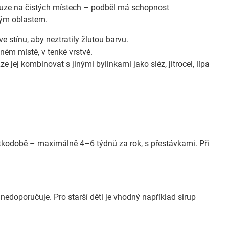
 pouze na čistých místech – podběl má schopnost
vým oblastem.
ve stínu, aby neztratily žlutou barvu.
aném místě, v tenké vrstvě.
e jej kombinovat s jinými bylinkami jako sléz, jitrocel, lípa
átkodobě – maximálně 4–6 týdnů za rok, s přestávkami. Při
nedoporučuje. Pro starší děti je vhodný například sirup