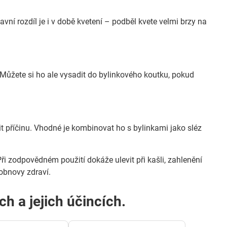
vní rozdíl je i v době kvetení – podběl kvete velmi brzy na
. Můžete si ho ale vysadit do bylinkového koutku, pokud
stit příčinu. Vhodné je kombinovat ho s bylinkami jako sléz
Při zodpovědném použití dokáže ulevit při kašli, zahlenění
 obnovy zdraví.
ch a jejich účincích.