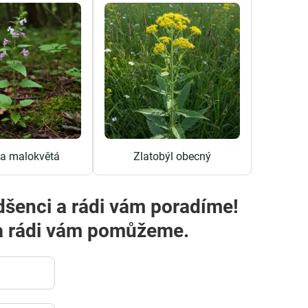
a malokvětá
Zlatobýl obecný
dšenci a rádi vám poradíme!
m a rádi vám pomůžeme.