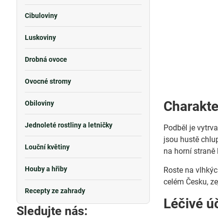
Cibuloviny
Luskoviny
Drobná ovoce
Ovocné stromy
Charakte
Obiloviny
Jednoleté rostliny a letničky
Podběl je vytrva
jsou hustě chlu
Louční květiny
na horní straně 
Houby a hřiby
Roste na vlhkýc
celém Česku, ze
Recepty ze zahrady
Léčivé ú
Sledujte nás: