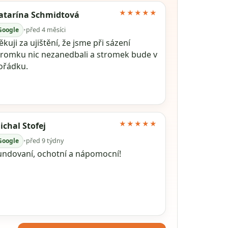
★★★★★
atarína Schmidtová
Google
•
před 4 měsíci
kuji za ujištění, že jsme při sázení
tromku nic nezanedbali a stromek bude v
ořádku.
★★★★★
ichal Stofej
Google
•
před 9 týdny
undovaní, ochotní a nápomocní!