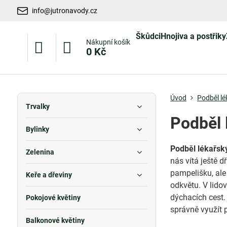
info@jutronavody.cz
Škůdci
Hnojiva a postřiky
Nákupní košík
0 Kč
Úvod
Podběl lé
Trvalky
Podběl 
Bylinky
Podběl lékařsk
Zelenina
nás vítá ještě d
pampelišku, ale 
Keře a dřeviny
odkvětu. V lido
dýchacích cest. 
Pokojové květiny
správně využít p
Balkonové květiny