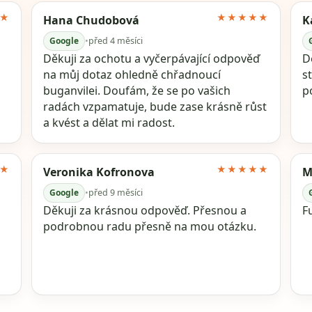
★
★★★★★
Hana Chudobová
K
Google
•
před 4 měsíci
Děkuji za ochotu a vyčerpávající odpověď
Dě
na můj dotaz ohledně chřadnoucí
s
buganvilei. Doufám, že se po vašich
p
radách vzpamatuje, bude zase krásně růst
a kvést a dělat mi radost.
★
★★★★★
Veronika Kofronova
M
Google
•
před 9 měsíci
Děkuji za krásnou odpověď. Přesnou a
F
podrobnou radu přesně na mou otázku.