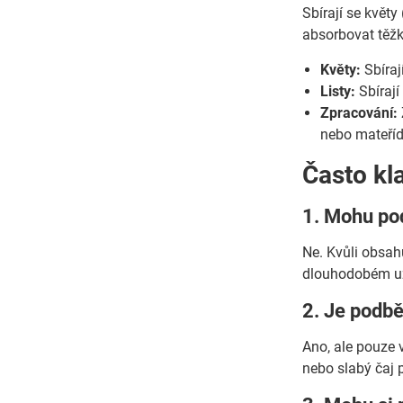
Sbírají se květ
absorbovat těžk
Květy:
Sbíraj
Listy:
Sbírají
Zpracování:
nebo mateří
Často kl
1. Mohu po
Ne. Kvůli obsah
dlouhodobém uží
2. Je podbě
Ano, ale pouze v
nebo slabý čaj p