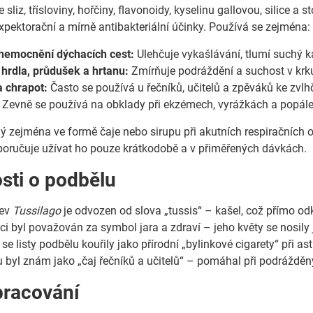
sliz, třísloviny, hořčiny, flavonoidy, kyselinu gallovou, silice a 
expektorační a mírně antibakteriální účinky. Používá se zejména:
onemocnění dýchacích cest:
Ulehčuje vykašlávání, tlumí suchý kaš
 hrdla, průdušek a hrtanu:
Zmírňuje podráždění a suchost v krk
a chrapot:
Často se používá u řečníků, učitelů a zpěváků ke zvlhč
Zevně se používá na obklady při ekzémech, vyrážkách a popál
ý zejména ve formě čaje nebo sirupu při akutních respiračních
poručuje užívat ho pouze krátkodobě a v přiměřených dávkách.
sti o podbělu
zev
Tussilago
je odvozen od slova „tussis“ – kašel, což přímo odka
ici byl považován za symbol jara a zdraví – jeho květy se nosily
se listy podbělu kouřily jako přírodní „bylinkové cigarety“ při as
u byl znám jako „čaj řečníků a učitelů“ – pomáhal při podráždě
pracování