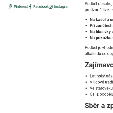
Podběl obsahuje 
Pinterest
Facebook
Instagram
protizánětlivé, 
Na kašel a 
Při zánětech
Na hlasivky 
Na pokožku:
Podběl je vhodn
alkaloidů se do
Zajímavo
Latinský ná
V lidové trad
Ve starověku 
Čaj z podběl
Sběr a z