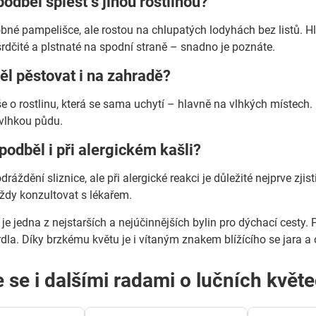
podběl splést s jinou rostlinou?
bné pampelišce, ale rostou na chlupatých lodyhách bez listů. Hla
 srdčité a plstnaté na spodní straně – snadno je poznáte.
ěl pěstovat i na zahradě?
íše o rostlinu, která se sama uchytí – hlavně na vlhkých místech
 vlhkou půdu.
odběl i při alergickém kašli?
ráždění sliznice, ale při alergické reakci je důležité nejprve zji
vždy konzultovat s lékařem.
je jedna z nejstarších a nejúčinnějších bylin pro dýchací cesty. 
rdla. Díky brzkému květu je i vítaným znakem blížícího se jara a
e se i dalšími radami o lučních květe