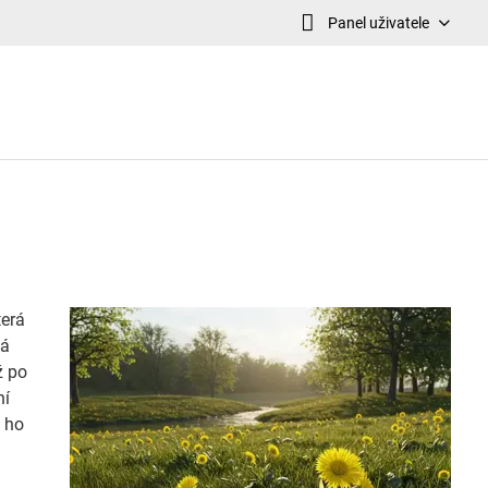
Panel uživatele
terá
ná
ž po
ní
k ho