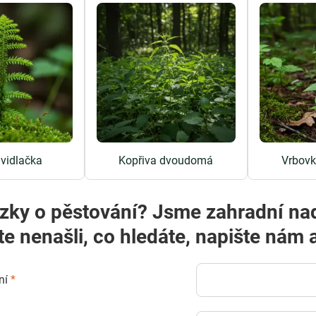
 vidlačka
Kopřiva dvoudomá
Vrbovk
zky o pěstování? Jsme zahradní na
te nenašli, co hledáte, napište ná
ní
*