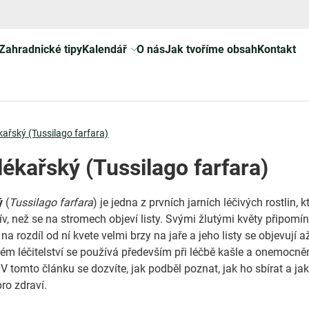
Zahradnické tipy
Kalendář
O nás
Jak tvoříme obsah
Kontakt
kařský (Tussilago farfara)
lékařský (Tussilago farfara)
ý
(
Tussilago farfara
) je jedna z prvních jarních léčivých rostlin, k
řív, než se na stromech objeví listy. Svými žlutými květy připomí
na rozdíl od ní kvete velmi brzy na jaře a jeho listy se objevují a
vém léčitelství se používá především při léčbě kašle a onemocně
V tomto článku se dozvíte, jak podběl poznat, jak ho sbírat a ja
ro zdraví.