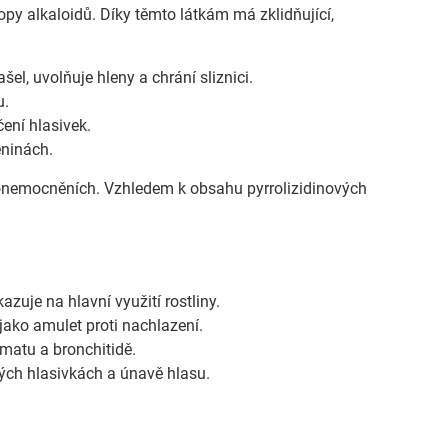
stopy alkaloidů. Díky těmto látkám má zklidňující,
el, uvolňuje hleny a chrání sliznici.
u.
ení hlasivek.
eninách.
 onemocněních. Vzhledem k obsahu pyrrolizidinových
zuje na hlavní využití rostliny.
 jako amulet proti nachlazení.
tmatu a bronchitidě.
ných hlasivkách a únavě hlasu.