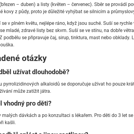
y (březen – duben) a listy (květen – červenec). Sběr se provádí
é kovy z půdy, proto je důležité vyhýbat se silnicím a průmyslo
í se v plném květu, nejlépe ráno, když jsou suché. Suší se rychle 
 se mladé, zdravé listy bez skvrn. Suší se ve stínu, na dobře větr
Z podbělu se připravuje čaj, sirup, tinktura, mast nebo obklady. Lz
douška.
adené otázky
dběl užívat dlouhodobě?
u pyrrolizidinových alkaloidů se doporučuje užívat ho pouze kr
vání může zatížit játra.
l vhodný pro děti?
 malých dávkách a po konzultaci s lékařem. Pro děti do 3 let se 
ři kašli.