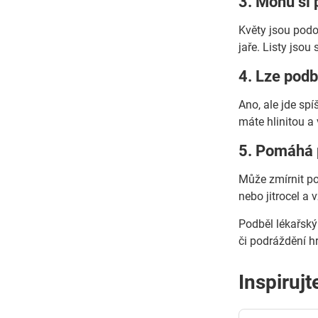
3. Mohu si 
Květy jsou podo
jaře. Listy jsou
4. Lze podb
Ano, ale jde sp
máte hlinitou a
5. Pomáhá p
Může zmírnit pod
nebo jitrocel a 
Podběl lékařský 
či podráždění h
Inspirujt