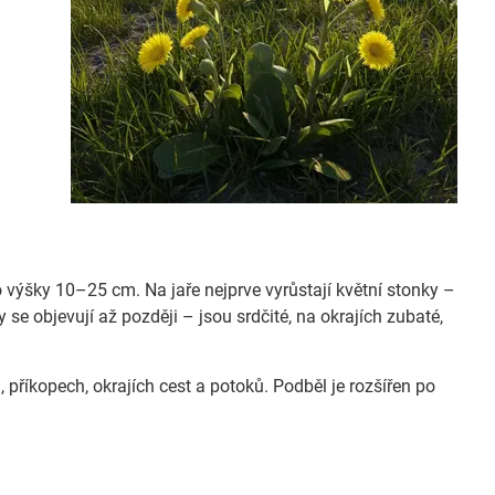
o výšky 10–25 cm. Na jaře nejprve vyrůstají květní stonky –
e objevují až později – jsou srdčité, na okrajích zubaté,
 příkopech, okrajích cest a potoků. Podběl je rozšířen po