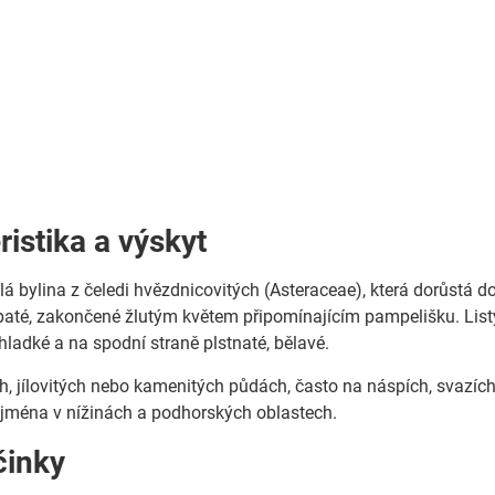
ristika a výskyt
lá bylina z čeledi hvězdnicovitých (Asteraceae), která dorůstá d
paté, zakončené žlutým květem připomínajícím pampelišku. Listy s
hladké a na spodní straně plstnaté, bělavé.
h, jílovitých nebo kamenitých půdách, často na náspích, svazích,
jména v nížinách a podhorských oblastech.
činky