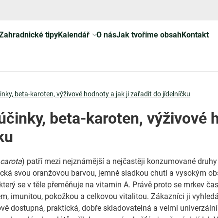
Zahradnické tipy
Kalendář
O nás
Jak tvoříme obsah
Kontakt
inky, beta-karoten, výživové hodnoty a jak ji zařadit do jídelníčku
účinky, beta-karoten, výživové h
ku
carota
) patří mezi nejznámější a nejčastěji konzumované druhy
ypická svou oranžovou barvou, jemně sladkou chutí a vysokým 
 který se v těle přeměňuje na vitamin A. Právě proto se mrkev ča
m, imunitou, pokožkou a celkovou vitalitou. Zákazníci ji vyhledá
ově dostupná, praktická, dobře skladovatelná a velmi univerzální