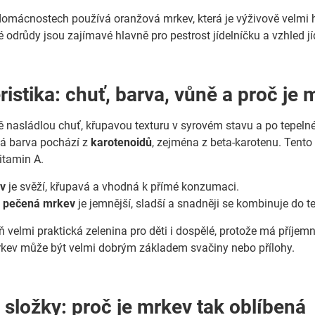
 domácnostech používá oranžová mrkev, která je výživově velmi
 odrůdy jsou zajímavé hlavně pro pestrost jídelníčku a vzhled jí
ristika: chuť, barva, vůně a proč je
nasládlou chuť, křupavou texturu v syrovém stavu a po tepelné ú
vá barva pochází z
karotenoidů
, zejména z beta-karotenu. Tento 
itamin A.
v
je svěží, křupavá a vhodná k přímé konzumaci.
 pečená mrkev
je jemnější, sladší a snadněji se kombinuje do te
 velmi praktická zelenina pro děti i dospělé, protože má příjemno
kev může být velmi dobrým základem svačiny nebo přílohy.
 složky: proč je mrkev tak oblíbená