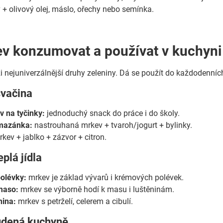
 + olivový olej, máslo, ořechy nebo semínka.
v konzumovat a používat v kuchyni
i nejuniverzálnější druhy zeleniny. Dá se použít do každodenníc
svačina
 na tyčinky:
jednoduchý snack do práce i do školy.
mazánka:
nastrouhaná mrkev + tvaroh/jogurt + bylinky.
kev + jablko + zázvor + citron.
eplá jídla
olévky:
mrkev je základ vývarů i krémových polévek.
maso:
mrkev se výborně hodí k masu i luštěninám.
nina:
mrkev s petrželí, celerem a cibulí.
tudená kuchyně