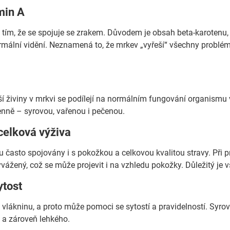
min A
ím, že se spojuje se zrakem. Důvodem je obsah beta-karotenu, z n
mální vidění. Neznamená to, že mrkev „vyřeší“ všechny problémy
ší živiny v mrkvi se podílejí na normálním fungování organismu v
enně – syrovou, vařenou i pečenou.
celková výživa
u často spojovány i s pokožkou a celkovou kvalitou stravy. Při 
vážený, což se může projevit i na vzhledu pokožky. Důležitý je v
ytost
vlákninu, a proto může pomoci se sytostí a pravidelností. Syrov
 a zároveň lehkého.