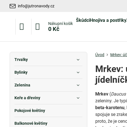
info@jutronavody.cz
Škůdci
Hnojiva a postřiky
Nákupní košík
0 Kč
Úvod
Mrkev: úč
Trvalky
Mrkev: 
Bylinky
jídelníč
Zelenina
Mrkev
(
Daucus 
Keře a dřeviny
zeleniny. Je t
beta-karotenu
,
Pokojové květiny
spojuje se zrake
proto, že je cen
Balkonové květiny