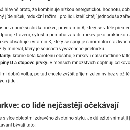
ná hlavně proto, že kombinuje nízkou energetickou hodnotu, do
 jídelníček, redukční režim i pro lidi, kteří chtějí jednoduše zařad
n:
nejznámější složka mrkve, provitamin A, který se v těle přeměň
poruje trávení, sytost a pomáhá zařadit mrkev jako praktickou
kev obsahuje i vitamin K, který se spojuje s normální srážlivostí
itý minerál, který je součástí vyváženého jídelníčku.
danty:
kromě beta-karotenu obsahuje mrkev i další rostlinné látky,
piny B a stopové prvky:
v menších množstvích doplňují celkov
lmi dobrá volba, pokud chcete zvýšit příjem zeleniny bez složité
ých jídel.
kve: co lidé nejčastěji očekávají
 s více oblastmi zdravého životního stylu. Je důležité vnímat ji
ávání bývají tato: