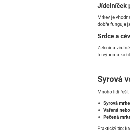
Jídelníček 
Mrkev je vhodná
dobře funguje j
Srdce a cév
Zelenina včetně 
to výborná kaž
Syrová v
Mnoho lidí řeší,
Syrová mrke
Vařená nebo
Pečená mrk
Praktický tip: 