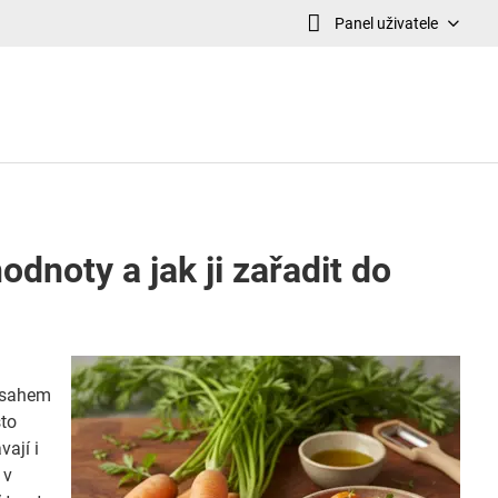
Panel uživatele
odnoty a jak ji zařadit do
obsahem
sto
vají i
 v