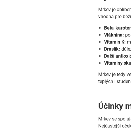
Mrkev je oblíbe
vhodná pro běžný
Beta-karote
Vláknina:
pod
Vitamin K:
mr
Draslík:
důlež
Další antioxi
Vitaminy sku
Mrkev je tedy ve
teplých i studen
Účinky mr
Mrkev se spojuje
Nejčastější oček