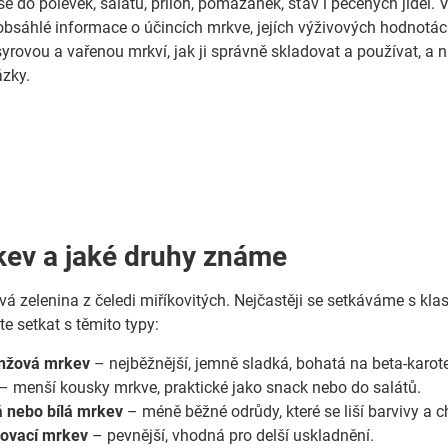
e do polévek, salátů, příloh, pomazánek, šťáv i pečených jídel. 
obsáhlé informace o účincích mrkve, jejích výživových hodnotác
syrovou a vařenou mrkví, jak ji správně skladovat a používat, a 
ázky.
kev a jaké druhy známe
á zelenina z čeledi miříkovitých. Nejčastěji se setkáváme s klasi
e setkat s těmito typy:
anžová mrkev
– nejběžnější, jemně sladká, bohatá na beta-karot
– menší kousky mrkve, praktické jako snack nebo do salátů.
tá nebo bílá mrkev
– méně běžné odrůdy, které se liší barvivy a 
dovací mrkev
– pevnější, vhodná pro delší uskladnění.