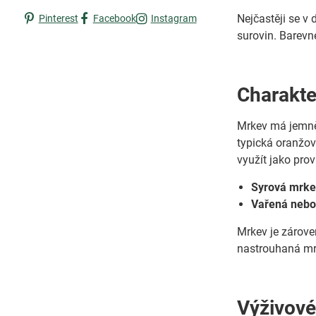
Nejčastěji se v
Pinterest
Facebook
Instagram
surovin. Barevné
Charakte
Mrkev má jemně 
typická oranžo
využít jako prov
Syrová mrke
Vařená nebo
Mrkev je zároveň
nastrouhaná mr
Výživové