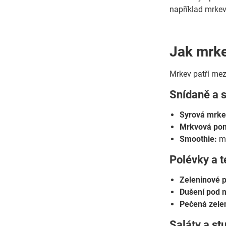
například mrkev
Jak mrke
Mrkev patří mez
Snídaně a 
Syrová mrkev
Mrkvová po
Smoothie:
mr
Polévky a t
Zeleninové p
Dušení pod 
Pečená zele
Saláty a s