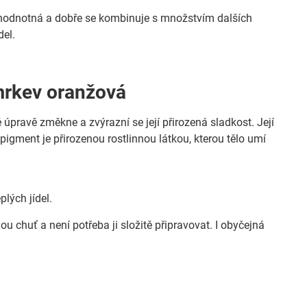
 hodnotná a dobře se kombinuje s množstvím dalších
del.
 mrkev oranžová
pravě změkne a zvýrazní se její přirozená sladkost. Její
pigment je přirozenou rostlinnou látkou, kterou tělo umí
plých jídel.
u chuť a není potřeba ji složitě připravovat. I obyčejná