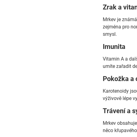
Zrak a vita
Mrkev je známá t
zejména pro nor
smysl.
Imunita
Vitamin A a dal
umíte zařadit d
Pokožka a 
Karotenoidy jso
výživově lépe vy
Trávení a s
Mrkev obsahuje 
něco křupavého