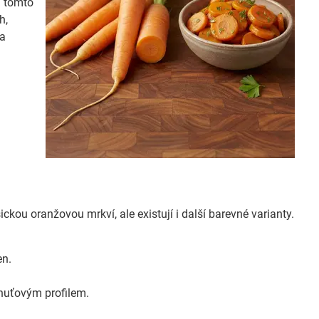
V tomto
h,
na
ckou oranžovou mrkví, ale existují i další barevné varianty.
en.
chuťovým profilem.