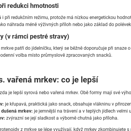
při redukci hmotnosti
 i při redukčním režimu, protože má nízkou energetickou hodnotu
ako náhrada méně výživných příloh nebo jako základ do polévek 
y (v rámci pestré stravy)
mrkve patří do jídelníčku, který se běžně doporučuje při snaze o 
dodenní volba místo průmyslově zpracovaných snacků.
s. vařená mrkev: co je lepší
 zda je lepší syrová nebo vařená mrkev. Obě formy mají své výhody
v:
je křupavá, praktická jako snack, obsahuje vlákninu v přiroz
 dušená mrkev:
je jemnější na trávení a v teplých jídlech velmi 
ev:
zvýrazní se její sladkost a výborně chutná jako příloha.
karotenoidy z mrkve se lépe využívají, když mrkev zkombinujete