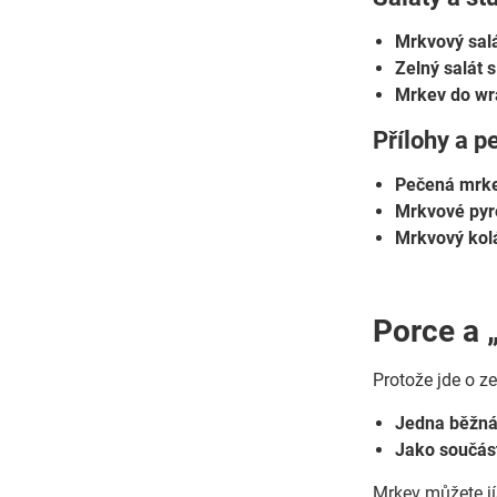
Mrkvový salá
Zelný salát s
Mrkev do wr
Přílohy a p
Pečená mrk
Mrkvové pyr
Mrkvový kol
Porce a 
Protože jde o zel
Jedna běžná
Jako součást
Mrkev můžete jí