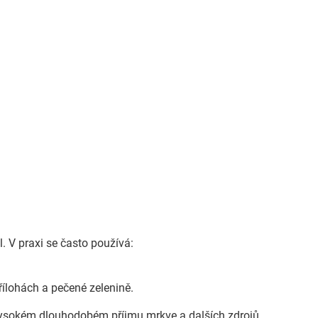
el. V praxi se často používá:
řílohách a pečené zelenině.
i vysokém dlouhodobém příjmu mrkve a dalších zdrojů