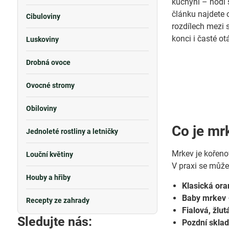
kuchyni – hodí s
článku najdete 
Cibuloviny
rozdílech mezi 
konci i časté ot
Luskoviny
Drobná ovoce
Ovocné stromy
Obiloviny
Co je mr
Jednoleté rostliny a letničky
Mrkev je kořenov
Louční květiny
V praxi se můžet
Houby a hřiby
Klasická or
Baby mrkev
Recepty ze zahrady
Fialová, žlu
Sledujte nás:
Pozdní skla