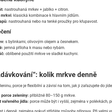
t:
nastrouhaná mrkev + jablko + citron.
 mrkví:
klasická kombinace k hlavním jídlům.
apů:
nastrouhaná nebo na tenké proužky pro křupavost.
ečení
ev:
s bylinkami, olivovým olejem a česnekem.
é:
jemná příloha k masu nebo rybám.
áč:
oblíbené použití mrkve ve sladké kuchyni.
„dávkování“: kolik mrkve denně
eninu, porce je flexibilní a závisí na tom, jak ji zařazujete do jíd
 porce zeleniny:
přibližně 80–150 g mrkve.
 vařeného jídla:
porce může být i vyšší, zejména v polévkách, p
st i denně, zejména pokud střídáte způsoby přípravy. Při velm