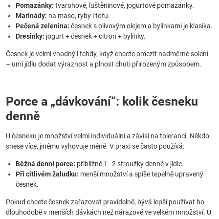
Pomazánky:
tvarohové, luštěninové, jogurtové pomazánky.
Marinády:
na maso, ryby i tofu.
Pečená zelenina:
česnek s olivovým olejem a bylinkami je klasika.
Dresinky:
jogurt + česnek + citron + bylinky.
Česnek je velmi vhodný i tehdy, když chcete omezit nadměrné solení
– umí jídlu dodat výraznost a plnost chuti přirozeným způsobem.
Porce a „dávkování“: kolik česneku
denně
U česneku je množství velmi individuální a závisí na toleranci. Někdo
snese více, jinému vyhovuje méně. V praxi se často používá:
Běžná denní porce:
přibližně 1–2 stroužky denně v jídle.
Při citlivém žaludku:
menší množství a spíše tepelně upravený
česnek.
Pokud chcete česnek zařazovat pravidelně, bývá lepší používat ho
dlouhodobě v menších dávkách než nárazově ve velkém množství. U