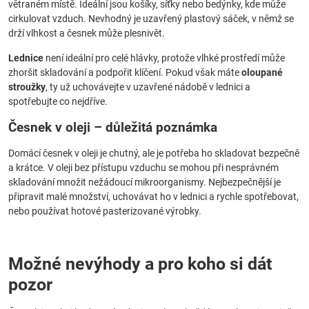
větraném místě. Ideální jsou košíky, síťky nebo bedýnky, kde může
cirkulovat vzduch. Nevhodný je uzavřený plastový sáček, v němž se
drží vlhkost a česnek může plesnivět.
Lednice
není ideální pro celé hlávky, protože vlhké prostředí může
zhoršit skladování a podpořit klíčení. Pokud však máte
oloupané
stroužky
, ty už uchovávejte v uzavřené nádobě v lednici a
spotřebujte co nejdříve.
Česnek v oleji – důležitá poznámka
Domácí česnek v oleji je chutný, ale je potřeba ho skladovat bezpečně
a krátce. V oleji bez přístupu vzduchu se mohou při nesprávném
skladování množit nežádoucí mikroorganismy. Nejbezpečnější je
připravit malé množství, uchovávat ho v lednici a rychle spotřebovat,
nebo používat hotové pasterizované výrobky.
Možné nevýhody a pro koho si dát
pozor