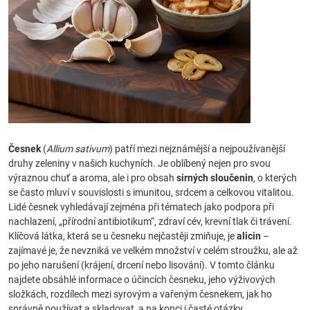
Česnek
(
Allium sativum
) patří mezi nejznámější a nejpoužívanější
druhy zeleniny v našich kuchyních. Je oblíbený nejen pro svou
výraznou chuť a aroma, ale i pro obsah
sirných sloučenin
, o kterých
se často mluví v souvislosti s imunitou, srdcem a celkovou vitalitou.
Lidé česnek vyhledávají zejména při tématech jako podpora při
nachlazení, „přírodní antibiotikum“, zdraví cév, krevní tlak či trávení.
Klíčová látka, která se u česneku nejčastěji zmiňuje, je
alicin
–
zajímavé je, že nevzniká ve velkém množství v celém stroužku, ale až
po jeho narušení (krájení, drcení nebo lisování). V tomto článku
najdete obsáhlé informace o účincích česneku, jeho výživových
složkách, rozdílech mezi syrovým a vařeným česnekem, jak ho
správně používat a skladovat, a na konci i časté otázky.