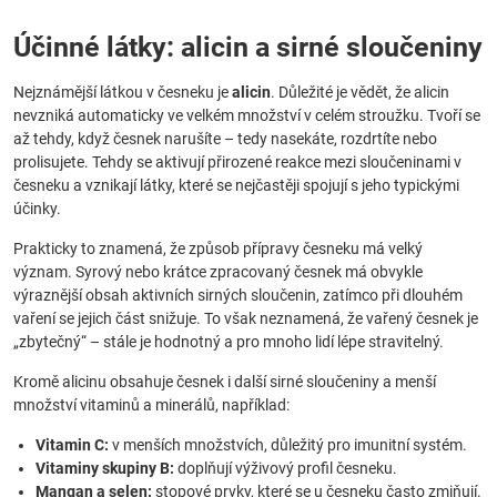
Účinné látky: alicin a sirné sloučeniny
Nejznámější látkou v česneku je
alicin
. Důležité je vědět, že alicin
nevzniká automaticky ve velkém množství v celém stroužku. Tvoří se
až tehdy, když česnek narušíte – tedy nasekáte, rozdrtíte nebo
prolisujete. Tehdy se aktivují přirozené reakce mezi sloučeninami v
česneku a vznikají látky, které se nejčastěji spojují s jeho typickými
účinky.
Prakticky to znamená, že způsob přípravy česneku má velký
význam. Syrový nebo krátce zpracovaný česnek má obvykle
výraznější obsah aktivních sirných sloučenin, zatímco při dlouhém
vaření se jejich část snižuje. To však neznamená, že vařený česnek je
„zbytečný“ – stále je hodnotný a pro mnoho lidí lépe stravitelný.
Kromě alicinu obsahuje česnek i další sirné sloučeniny a menší
množství vitaminů a minerálů, například:
Vitamin C:
v menších množstvích, důležitý pro imunitní systém.
Vitaminy skupiny B:
doplňují výživový profil česneku.
Mangan a selen:
stopové prvky, které se u česneku často zmiňují.