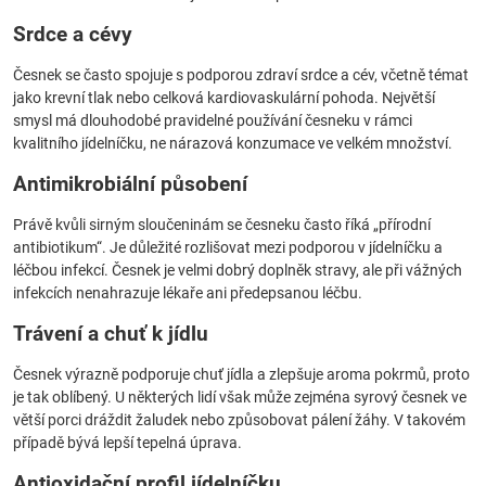
Srdce a cévy
Česnek se často spojuje s podporou zdraví srdce a cév, včetně témat
jako krevní tlak nebo celková kardiovaskulární pohoda. Největší
smysl má dlouhodobé pravidelné používání česneku v rámci
kvalitního jídelníčku, ne nárazová konzumace ve velkém množství.
Antimikrobiální působení
Právě kvůli sirným sloučeninám se česneku často říká „přírodní
antibiotikum“. Je důležité rozlišovat mezi podporou v jídelníčku a
léčbou infekcí. Česnek je velmi dobrý doplněk stravy, ale při vážných
infekcích nenahrazuje lékaře ani předepsanou léčbu.
Trávení a chuť k jídlu
Česnek výrazně podporuje chuť jídla a zlepšuje aroma pokrmů, proto
je tak oblíbený. U některých lidí však může zejména syrový česnek ve
větší porci dráždit žaludek nebo způsobovat pálení žáhy. V takovém
případě bývá lepší tepelná úprava.
Antioxidační profil jídelníčku