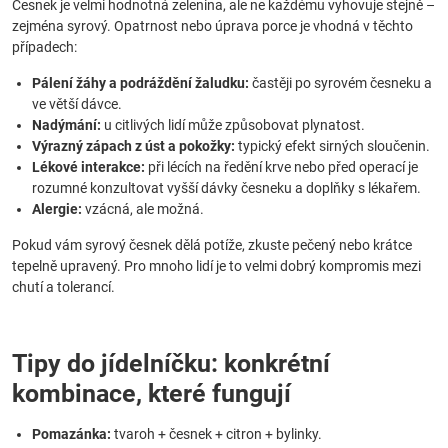
Česnek je velmi hodnotná zelenina, ale ne každému vyhovuje stejně –
zejména syrový. Opatrnost nebo úprava porce je vhodná v těchto
případech:
Pálení žáhy a podráždění žaludku:
častěji po syrovém česneku a
ve větší dávce.
Nadýmání:
u citlivých lidí může způsobovat plynatost.
Výrazný zápach z úst a pokožky:
typický efekt sirných sloučenin.
Lékové interakce:
při lécích na ředění krve nebo před operací je
rozumné konzultovat vyšší dávky česneku a doplňky s lékařem.
Alergie:
vzácná, ale možná.
Pokud vám syrový česnek dělá potíže, zkuste pečený nebo krátce
tepelně upravený. Pro mnoho lidí je to velmi dobrý kompromis mezi
chutí a tolerancí.
Tipy do jídelníčku: konkrétní
kombinace, které fungují
Pomazánka:
tvaroh + česnek + citron + bylinky.