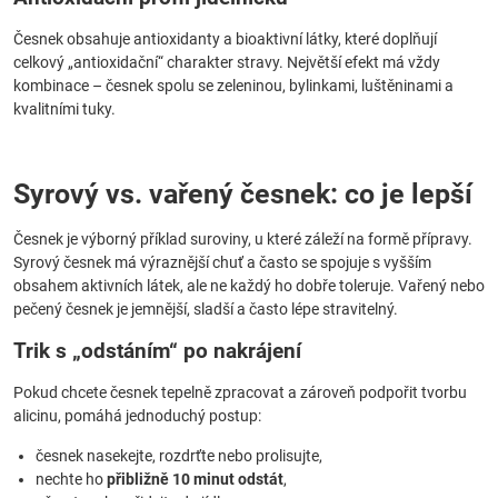
Česnek obsahuje antioxidanty a bioaktivní látky, které doplňují
celkový „antioxidační“ charakter stravy. Největší efekt má vždy
kombinace – česnek spolu se zeleninou, bylinkami, luštěninami a
kvalitními tuky.
Syrový vs. vařený česnek: co je lepší
Česnek je výborný příklad suroviny, u které záleží na formě přípravy.
Syrový česnek má výraznější chuť a často se spojuje s vyšším
obsahem aktivních látek, ale ne každý ho dobře toleruje. Vařený nebo
pečený česnek je jemnější, sladší a často lépe stravitelný.
Trik s „odstáním“ po nakrájení
Pokud chcete česnek tepelně zpracovat a zároveň podpořit tvorbu
alicinu, pomáhá jednoduchý postup:
česnek nasekejte, rozdrťte nebo prolisujte,
nechte ho
přibližně 10 minut odstát
,