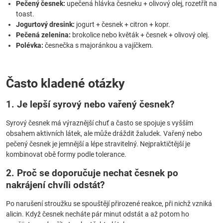
Pečený česnek:
upečená hlávka česneku + olivový olej, rozetřít na
toast.
Jogurtový dresink:
jogurt + česnek + citron + kopr.
Pečená zelenina:
brokolice nebo květák + česnek + olivový olej.
Polévka:
česnečka s majoránkou a vajíčkem.
Často kladené otázky
1. Je lepší syrový nebo vařený česnek?
Syrový česnek má výraznější chuť a často se spojuje s vyšším
obsahem aktivních látek, ale může dráždit žaludek. Vařený nebo
pečený česnek je jemnější a lépe stravitelný. Nejpraktičtější je
kombinovat obě formy podle tolerance.
2. Proč se doporučuje nechat česnek po
nakrájení chvíli odstát?
Po narušení stroužku se spouštějí přirozené reakce, při nichž vzniká
alicin. Když česnek necháte pár minut odstát a až potom ho