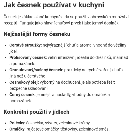
Jak česnek používat v kuchyni
Česnek je základ slané kuchyně a dá se použít v obrovském množství
receptů. Funguje jako hlavní chuťový prvek i jako jemný doplněk.
Nejčastější formy česneku
Čerstvé stroužky:
nejvýraznější chuť a aroma, vhodné do většiny
jídel.
Prolisovaný česnek:
velmi intenzivní, ideální do dresinků, marinád
a pomazánek.
Granulovaný/sušený česnek:
praktický na rychlé vaření, chuť je
jiná než u čerstvého.
Česnekový olej:
výborný na dochucení, je ale potřeba řešit
bezpečné skladování.
Černý česnek:
jemnější a nasládlý, vhodný do omáček a
pomazánek.
Konkrétní použití v jídlech
Polévky:
česnečka, vývary, zeleninové krémy.
Omáčky:
rajčatové omáčky, těstoviny, zeleninové směsi.