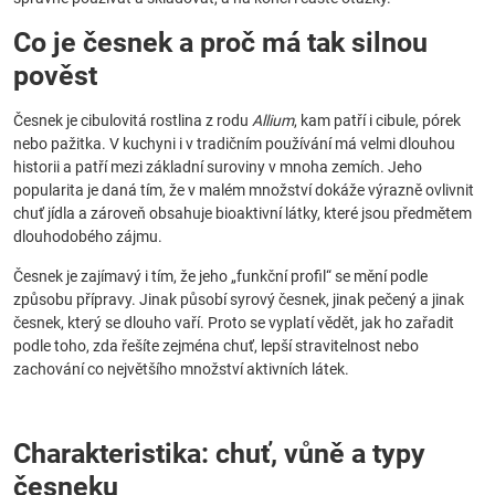
Co je česnek a proč má tak silnou
pověst
Česnek je cibulovitá rostlina z rodu
Allium
, kam patří i cibule, pórek
nebo pažitka. V kuchyni i v tradičním používání má velmi dlouhou
historii a patří mezi základní suroviny v mnoha zemích. Jeho
popularita je daná tím, že v malém množství dokáže výrazně ovlivnit
chuť jídla a zároveň obsahuje bioaktivní látky, které jsou předmětem
dlouhodobého zájmu.
Česnek je zajímavý i tím, že jeho „funkční profil“ se mění podle
způsobu přípravy. Jinak působí syrový česnek, jinak pečený a jinak
česnek, který se dlouho vaří. Proto se vyplatí vědět, jak ho zařadit
podle toho, zda řešíte zejména chuť, lepší stravitelnost nebo
zachování co největšího množství aktivních látek.
Charakteristika: chuť, vůně a typy
česneku