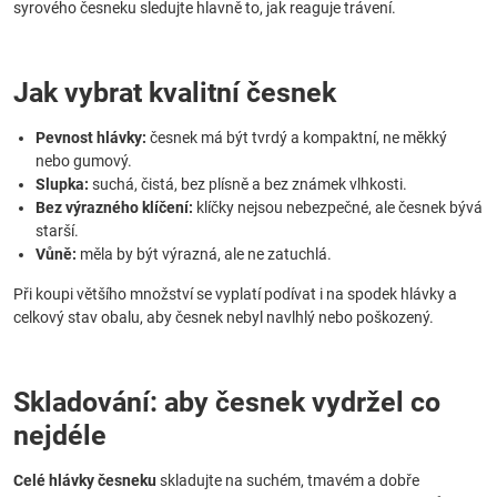
syrového česneku sledujte hlavně to, jak reaguje trávení.
Jak vybrat kvalitní česnek
Pevnost hlávky:
česnek má být tvrdý a kompaktní, ne měkký
nebo gumový.
Slupka:
suchá, čistá, bez plísně a bez známek vlhkosti.
Bez výrazného klíčení:
klíčky nejsou nebezpečné, ale česnek bývá
starší.
Vůně:
měla by být výrazná, ale ne zatuchlá.
Při koupi většího množství se vyplatí podívat i na spodek hlávky a
celkový stav obalu, aby česnek nebyl navlhlý nebo poškozený.
Skladování: aby česnek vydržel co
nejdéle
Celé hlávky česneku
skladujte na suchém, tmavém a dobře