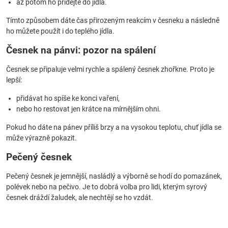
až potom ho přidejte do jídla.
Tímto způsobem dáte čas přirozeným reakcím v česneku a následně
ho můžete použít i do teplého jídla.
Česnek na pánvi: pozor na spálení
Česnek se připaluje velmi rychle a spálený česnek zhořkne. Proto je
lepší:
přidávat ho spíše ke konci vaření,
nebo ho restovat jen krátce na mírnějším ohni.
Pokud ho dáte na pánev příliš brzy a na vysokou teplotu, chuť jídla se
může výrazně pokazit.
Pečený česnek
Pečený česnek je jemnější, nasládlý a výborně se hodí do pomazánek,
polévek nebo na pečivo. Je to dobrá volba pro lidi, kterým syrový
česnek dráždí žaludek, ale nechtějí se ho vzdát.