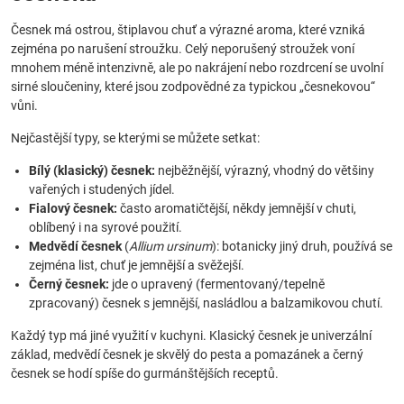
Česnek má ostrou, štiplavou chuť a výrazné aroma, které vzniká
zejména po narušení stroužku. Celý neporušený stroužek voní
mnohem méně intenzivně, ale po nakrájení nebo rozdrcení se uvolní
sirné sloučeniny, které jsou zodpovědné za typickou „česnekovou“
vůni.
Nejčastější typy, se kterými se můžete setkat:
Bílý (klasický) česnek:
nejběžnější, výrazný, vhodný do většiny
vařených i studených jídel.
Fialový česnek:
často aromatičtější, někdy jemnější v chuti,
oblíbený i na syrové použití.
Medvědí česnek
(
Allium ursinum
): botanicky jiný druh, používá se
zejména list, chuť je jemnější a svěžejší.
Černý česnek:
jde o upravený (fermentovaný/tepelně
zpracovaný) česnek s jemnější, nasládlou a balzamikovou chutí.
Každý typ má jiné využití v kuchyni. Klasický česnek je univerzální
základ, medvědí česnek je skvělý do pesta a pomazánek a černý
česnek se hodí spíše do gurmánštějších receptů.