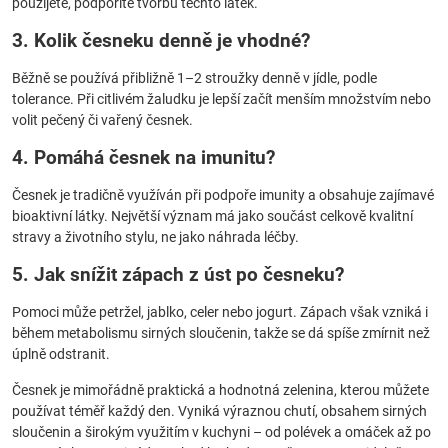
použijete, podpoříte tvorbu těchto látek.
3. Kolik česneku denně je vhodné?
Běžně se používá přibližně 1–2 stroužky denně v jídle, podle
tolerance. Při citlivém žaludku je lepší začít menším množstvím nebo
volit pečený či vařený česnek.
4. Pomáhá česnek na imunitu?
Česnek je tradičně využíván při podpoře imunity a obsahuje zajímavé
bioaktivní látky. Největší význam má jako součást celkově kvalitní
stravy a životního stylu, ne jako náhrada léčby.
5. Jak snížit zápach z úst po česneku?
Pomoci může petržel, jablko, celer nebo jogurt. Zápach však vzniká i
během metabolismu sirných sloučenin, takže se dá spíše zmírnit než
úplně odstranit.
Česnek je mimořádně praktická a hodnotná zelenina, kterou můžete
používat téměř každý den. Vyniká výraznou chutí, obsahem sirných
sloučenin a širokým využitím v kuchyni – od polévek a omáček až po