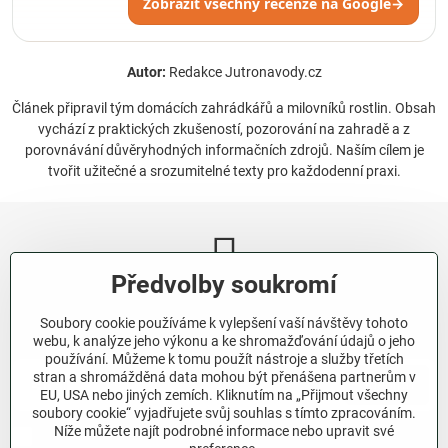
Zobrazit všechny recenze na Google
→
Autor:
Redakce Jutronavody.cz
Článek připravil tým domácích zahrádkářů a milovníků rostlin. Obsah
vychází z praktických zkušeností, pozorování na zahradě a z
porovnávání důvěryhodných informačních zdrojů. Naším cílem je
tvořit užitečné a srozumitelné texty pro každodenní praxi.
Předvolby soukromí
Newsletter
Soubory cookie používáme k vylepšení vaší návštěvy tohoto
Odebírat naše novinky:
webu, k analýze jeho výkonu a ke shromažďování údajů o jeho
používání. Můžeme k tomu použít nástroje a služby třetích
stran a shromážděná data mohou být přenášena partnerům v
Odebírat
EU, USA nebo jiných zemích. Kliknutím na „Přijmout všechny
soubory cookie“ vyjadřujete svůj souhlas s tímto zpracováním.
Níže můžete najít podrobné informace nebo upravit své
Chci se přihlásit k odběru novinek e-mailem.