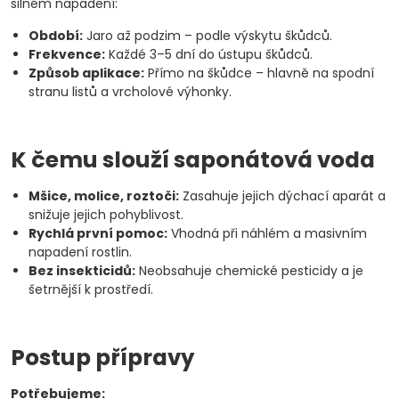
silném napadení:
Období:
Jaro až podzim – podle výskytu škůdců.
Frekvence:
Každé 3–5 dní do ústupu škůdců.
Způsob aplikace:
Přímo na škůdce – hlavně na spodní
stranu listů a vrcholové výhonky.
K čemu slouží saponátová voda
Mšice, molice, roztoči:
Zasahuje jejich dýchací aparát a
snižuje jejich pohyblivost.
Rychlá první pomoc:
Vhodná při náhlém a masivním
napadení rostlin.
Bez insekticidů:
Neobsahuje chemické pesticidy a je
šetrnější k prostředí.
Postup přípravy
Potřebujeme: