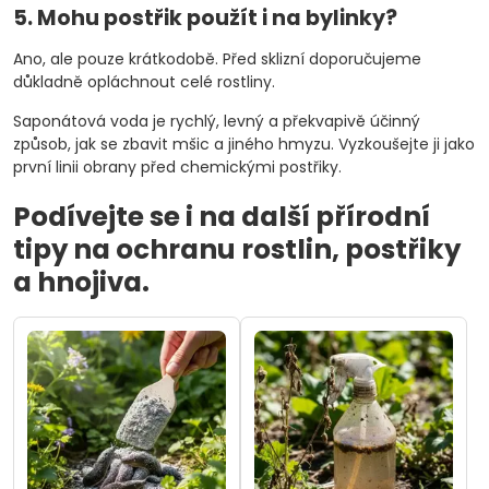
5. Mohu postřik použít i na bylinky?
Ano, ale pouze krátkodobě. Před sklizní doporučujeme
důkladně opláchnout celé rostliny.
Saponátová voda je rychlý, levný a překvapivě účinný
způsob, jak se zbavit mšic a jiného hmyzu. Vyzkoušejte ji jako
první linii obrany před chemickými postřiky.
Podívejte se i na další přírodní
tipy na ochranu rostlin, postřiky
a hnojiva.