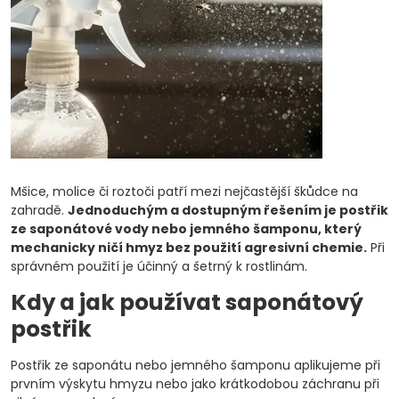
Mšice, molice či roztoči patří mezi nejčastější škůdce na
zahradě.
Jednoduchým a dostupným řešením je postřik
ze saponátové vody nebo jemného šamponu, který
mechanicky ničí hmyz bez použití agresivní chemie.
Při
správném použití je účinný a šetrný k rostlinám.
Kdy a jak používat saponátový
postřik
Postřik ze saponátu nebo jemného šamponu aplikujeme při
prvním výskytu hmyzu nebo jako krátkodobou záchranu při