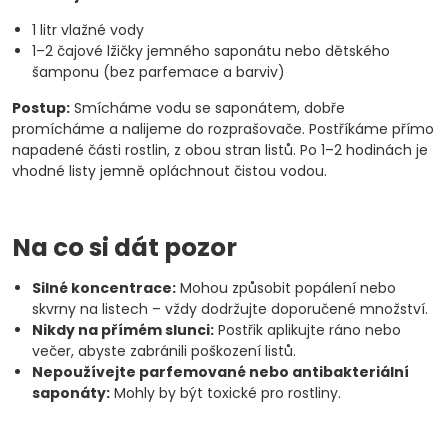
1 litr vlažné vody
1–2 čajové lžičky jemného saponátu nebo dětského
šamponu (bez parfemace a barviv)
Postup:
Smícháme vodu se saponátem, dobře
promícháme a nalijeme do rozprašovače. Postříkáme přímo
napadené části rostlin, z obou stran listů. Po 1–2 hodinách je
vhodné listy jemně opláchnout čistou vodou.
Na co si dát pozor
Silné koncentrace:
Mohou způsobit popálení nebo
skvrny na listech – vždy dodržujte doporučené množství.
Nikdy na přímém slunci:
Postřik aplikujte ráno nebo
večer, abyste zabránili poškození listů.
Nepoužívejte parfemované nebo antibakteriální
saponáty:
Mohly by být toxické pro rostliny.