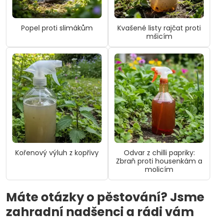
Popel proti slimákům
Kvašené listy rajčat proti
mšicím
Kořenový výluh z kopřivy
Odvar z chilli papriky:
Zbraň proti housenkám a
molicím
Máte otázky o pěstování? Jsme
zahradní nadšenci a rádi vám