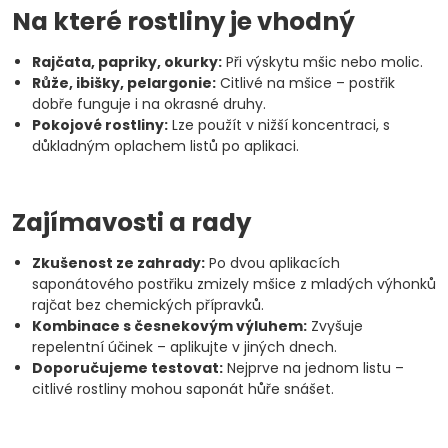
Na které rostliny je vhodný
Rajčata, papriky, okurky:
Při výskytu mšic nebo molic.
Růže, ibišky, pelargonie:
Citlivé na mšice – postřik
dobře funguje i na okrasné druhy.
Pokojové rostliny:
Lze použít v nižší koncentraci, s
důkladným oplachem listů po aplikaci.
Zajímavosti a rady
Zkušenost ze zahrady:
Po dvou aplikacích
saponátového postřiku zmizely mšice z mladých výhonků
rajčat bez chemických přípravků.
Kombinace s česnekovým výluhem:
Zvyšuje
repelentní účinek – aplikujte v jiných dnech.
Doporučujeme testovat:
Nejprve na jednom listu –
citlivé rostliny mohou saponát hůře snášet.