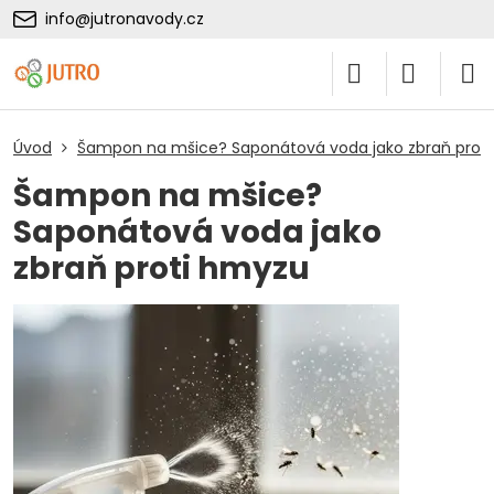
info@jutronavody.cz
Úvod
Šampon na mšice? Saponátová voda jako zbraň prot
Šampon na mšice?
Saponátová voda jako
zbraň proti hmyzu