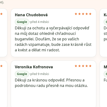
e).
★
★★★★★
Hana Chudobová
K
Google
•
před 4 měsíci
Děkuji za ochotu a vyčerpávající odpověď
Dě
na můj dotaz ohledně chřadnoucí
s
buganvilei. Doufám, že se po vašich
p
radách vzpamatuje, bude zase krásně růst
a kvést a dělat mi radost.
★
★★★★★
Veronika Kofronova
M
Google
•
před 9 měsíci
Děkuji za krásnou odpověď. Přesnou a
F
podrobnou radu přesně na mou otázku.