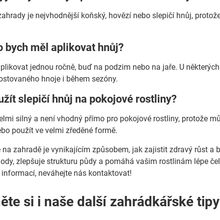
zahrady je nejvhodnější koňský, hovězí nebo slepičí hnůj, proto
o bych měl aplikovat hnůj?
aplikovat jednou ročně, buď na podzim nebo na jaře. U některých 
stovaného hnoje i během sezóny.
žít slepičí hnůj na pokojové rostliny?
velmi silný a není vhodný přímo pro pokojové rostliny, protože mů
bo použít ve velmi zředěné formě.
 na zahradě je vynikajícím způsobem, jak zajistit zdravý růst a
dy, zlepšuje strukturu půdy a pomáhá vašim rostlinám lépe če
e informací, neváhejte nás kontaktovat!
ěte si i naše další zahrádkářské tip