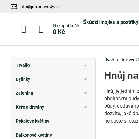
info@jutronavody.cz
Škůdci
Hnojiva a postřiky
Nákupní košík
0 Kč
Úvod
Jak využí
Trvalky
Hnůj na
Bylinky
Hnůj
je jedním z
Zelenina
obohacení půdy 
půdy, dodává ro
Keře a dřeviny
dozvíte, jaké d
nejčastější otáz
Pokojové květiny
Balkonové květiny