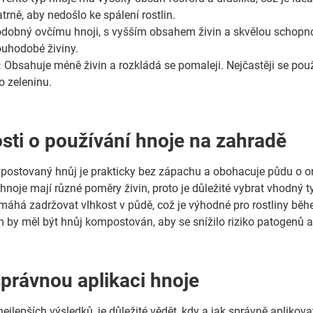
rně, aby nedošlo ke spálení rostlin.
dobný ovčímu hnoji, s vyšším obsahem živin a skvělou schopnos
ouhodobé živiny.
:
Obsahuje méně živin a rozkládá se pomaleji. Nejčastěji se použí
ro zeleninu.
sti o používání hnoje na zahradě
ostovaný hnůj je prakticky bez zápachu a obohacuje půdu o orga
noje mají různé poměry živin, proto je důležité vybrat vhodný ty
máhá zadržovat vlhkost v půdě, což je výhodné pro rostliny bě
m by měl být hnůj kompostován, aby se snížilo riziko patogenů
správnou aplikaci hnoje
ejlepších výsledků, je důležité vědět, kdy a jak správně aplikov