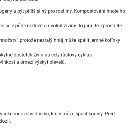
eny a být příliš silný pro rostliny. Kompostování hnoje ho
s se v půdě rozložit a uvolnit živiny do jara. Rozprostřete
množství, protože nezralý hnůj může spálit jemné kořínky
kytne dostatek živin na celý růstový cyklus.
vlhkost a omezí výskyt plevelů.
ysoké množství dusíku, který může spálit kořeny. Před
ložil.