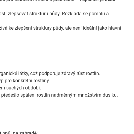
tí zlepšovat strukturu půdy. Rozkládá se pomalu a
vá ke zlepšení struktury půdy, ale není ideální jako hlavní
nické látky, což podporuje zdravý růst rostlin.
p pro konkrétní rostliny.
hem suchých období.
 a předešlo spálení rostlin nadměrným množstvím dusíku.
at hnůj na zahradě: