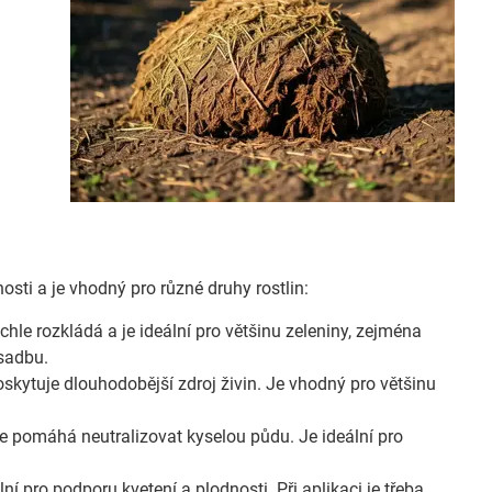
osti a je vhodný pro různé druhy rostlin:
hle rozkládá a je ideální pro většinu zeleniny, zejména
ýsadbu.
skytuje dlouhodobější zdroj živin. Je vhodný pro většinu
e pomáhá neutralizovat kyselou půdu. Je ideální pro
í pro podporu kvetení a plodnosti. Při aplikaci je třeba