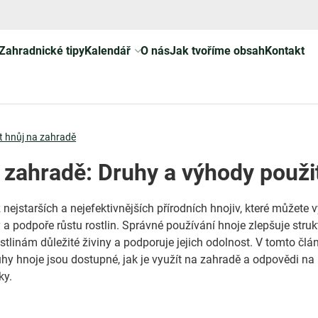
Zahradnické tipy
Kalendář
O nás
Jak tvoříme obsah
Kontakt
t hnůj na zahradě
 zahradě: Druhy a výhody použi
 nejstarších a nejefektivnějších přírodních hnojiv, které můžete v
a podpoře růstu rostlin. Správné používání hnoje zlepšuje struk
stlinám důležité živiny a podporuje jejich odolnost. V tomto člá
ruhy hnoje jsou dostupné, jak je využít na zahradě a odpovědi na
ky.