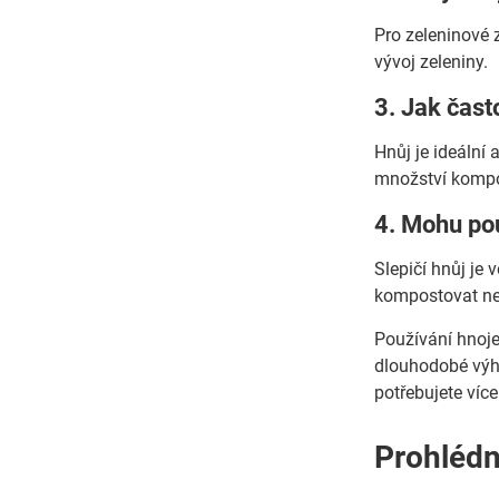
Pro zeleninové 
vývoj zeleniny.
3. Jak čast
Hnůj je ideální 
množství kompo
4. Mohu pou
Slepičí hnůj je 
kompostovat ne
Používání hnoje
dlouhodobé výho
potřebujete víc
Prohlédn