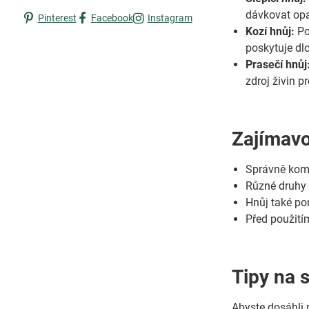
dávkovat opat
Pinterest
Facebook
Instagram
Kozí hnůj:
Po
poskytuje dl
Prasečí hnůj
zdroj živin p
Zajímavo
Správně komp
Různé druhy h
Hnůj také po
Před použití
Tipy na 
Abyste dosáhli n