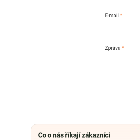
E-mail
*
Zpráva
*
Co o nás říkají zákazníci