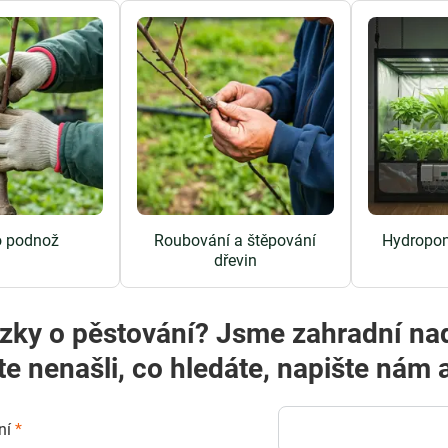
to podnož
Roubování a štěpování
Hydropon
dřevin
zky o pěstování? Jsme zahradní na
te nenašli, co hledáte, napište ná
ní
*