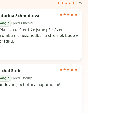
★★★★★
5/5
★★★★★
atarína Schmidtová
Google
•
před 4 měsíci
kuji za ujištění, že jsme při sázení
tromku nic nezanedbali a stromek bude v
ořádku.
★★★★★
ichal Stofej
Google
•
před 9 týdny
undovaní, ochotní a nápomocní!