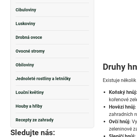
Cibuloviny
Luskoviny
Drobná ovoce
Ovocné stromy
Druhy hno
Obiloviny
Jednoleté rostliny a letničky
Existuje několik
Koňský hnůj
Louční květiny
kořenové zel
Houby a hřiby
Hovězí hnůj:
zahradních ro
Recepty ze zahrady
Ovčí hnůj:
Vy
zeleninové za
Sledujte nás:
Slepičí hnůj: