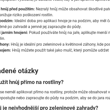
hnůj před použitím:
Nezralý hnůj může obsahovat škodlivé patog
 snižuje riziko poškození rostlin.
 podzim:
Ideální doba pro aplikaci hnoje je na podzim, aby měl ča
rně po zahradě a jemně jej zapracujte do půdy.
i jarním hnojení:
Pokud používáte hnůj na jaře, aplikujte menší 
in.
áhony:
Hnůj je ideální pro zeleninové a květinové záhony, kde pos
nojem:
Hnůj můžete použít také jako mulč, který pomůže udržet 
adené otázky
žít hnůj přímo na rostliny?
 se neměl aplikovat přímo na rostliny, protože může obsahovat v
mpostujte nebo zapracujte do půdy na podzim, aby se do jara roz
j je nejvhodnější pro zeleninové zahrady?