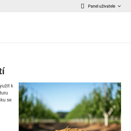
Panel uživatele
tí
yužít k
turu
nku se