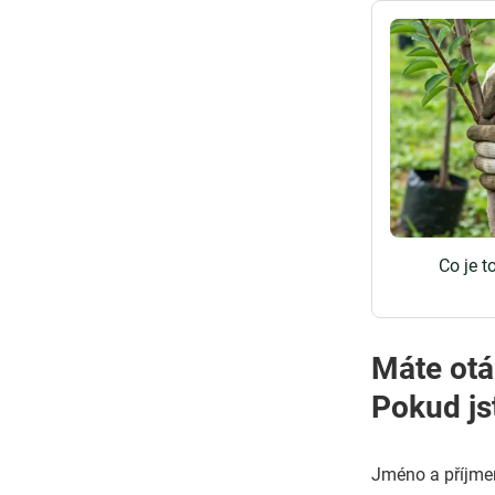
Co je 
Máte otá
Pokud js
Jméno a příjme