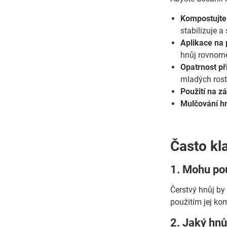
Kompostujte 
stabilizuje a
Aplikace na
hnůj rovnomě
Opatrnost př
mladých rostl
Použití na z
Mulčování h
Často kl
1. Mohu pou
Čerstvý hnůj by
použitím jej ko
2. Jaký hnů