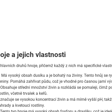
je a jejich vlastnosti
 hlavních druhů hnoje, přičemž každý z nich má specifické vlastn
:
Má vysoký obsah dusíku a je bohatý na živiny. Tento hnůj se ryc
eniny. Pomáhá zahřívat půdu, což je vhodné pro časnou jarní v
Obsahuje střední množství živin a rozkládá se pomaleji, čímž po
stlin, včetně trvalek a keřů.
značuje se vysokou koncentrací živin a má mírně vyšší pH, takž
hrady a kvetoucí rostliny.
Tento typ hnoje má vysoký obsah fosforu a draslíku, což je ideáln