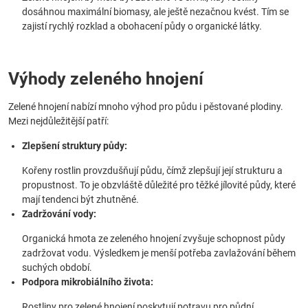
dosáhnou maximální biomasy, ale ještě nezačnou kvést. Tím se
zajistí rychlý rozklad a obohacení půdy o organické látky.
Výhody zeleného hnojení
Zelené hnojení nabízí mnoho výhod pro půdu i pěstované plodiny.
Mezi nejdůležitější patří:
Zlepšení struktury půdy:
Kořeny rostlin provzdušňují půdu, čímž zlepšují její strukturu a
propustnost. To je obzvláště důležité pro těžké jílovité půdy, které
mají tendenci být zhutněné.
Zadržování vody:
Organická hmota ze zeleného hnojení zvyšuje schopnost půdy
zadržovat vodu. Výsledkem je menší potřeba zavlažování během
suchých období.
Podpora mikrobiálního života:
Rostliny pro zelené hnojení poskytují potravu pro půdní