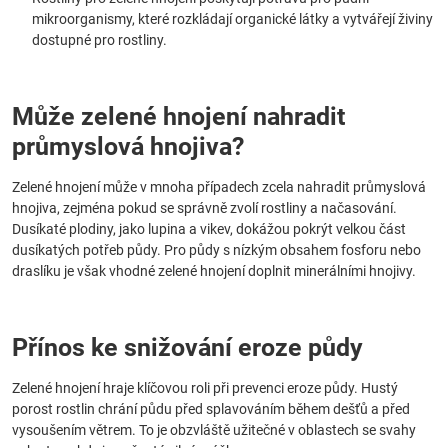
mikroorganismy, které rozkládají organické látky a vytvářejí živiny
dostupné pro rostliny.
Může zelené hnojení nahradit
průmyslová hnojiva?
Zelené hnojení může v mnoha případech zcela nahradit průmyslová
hnojiva, zejména pokud se správně zvolí rostliny a načasování.
Dusíkaté plodiny, jako lupina a vikev, dokážou pokrýt velkou část
dusíkatých potřeb půdy. Pro půdy s nízkým obsahem fosforu nebo
draslíku je však vhodné zelené hnojení doplnit minerálními hnojivy.
Přínos ke snižování eroze půdy
Zelené hnojení hraje klíčovou roli při prevenci eroze půdy. Hustý
porost rostlin chrání půdu před splavováním během dešťů a před
vysoušením větrem. To je obzvláště užitečné v oblastech se svahy