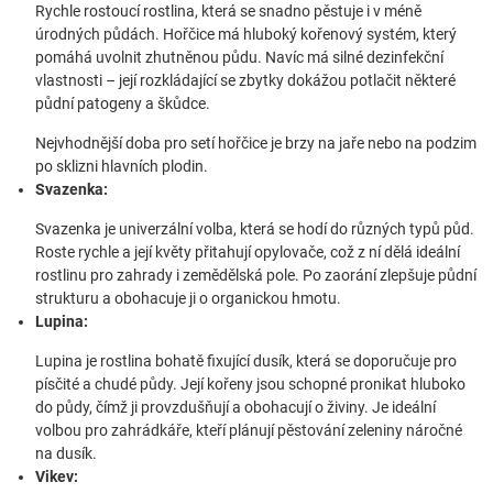
Rychle rostoucí rostlina, která se snadno pěstuje i v méně
úrodných půdách. Hořčice má hluboký kořenový systém, který
pomáhá uvolnit zhutněnou půdu. Navíc má silné dezinfekční
vlastnosti – její rozkládající se zbytky dokážou potlačit některé
půdní patogeny a škůdce.
Nejvhodnější doba pro setí hořčice je brzy na jaře nebo na podzim
po sklizni hlavních plodin.
Svazenka:
Svazenka je univerzální volba, která se hodí do různých typů půd.
Roste rychle a její květy přitahují opylovače, což z ní dělá ideální
rostlinu pro zahrady i zemědělská pole. Po zaorání zlepšuje půdní
strukturu a obohacuje ji o organickou hmotu.
Lupina:
Lupina je rostlina bohatě fixující dusík, která se doporučuje pro
písčité a chudé půdy. Její kořeny jsou schopné pronikat hluboko
do půdy, čímž ji provzdušňují a obohacují o živiny. Je ideální
volbou pro zahrádkáře, kteří plánují pěstování zeleniny náročné
na dusík.
Vikev: