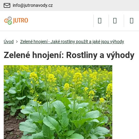
info@jutronavody.cz
Úvod
Zelené hnojení - Jaké rostliny použít a jaké jsou výhody
Zelené hnojení: Rostliny a výhody