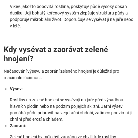
Vikev, jakožto bobovitá rostlina, poskytuje půdě vysoký obsah
dusíku. Její bohatý kořenový systém zlepšuje strukturu půdy a
podporuje mikrobiální život. Doporučuje se vysévat ji na jaře nebo
v létě.
Kdy vysévat a zaorávat zelené
hnojení?
Načasování výsevu a zaorání zeleného hnojení je důležité pro
maximální účinnost:
Výsev:
Rostliny na zelené hnojení se vysévají na jaře před výsadbou
hlavních plodin nebo na podzim po jejich sklizni. Jarní výsev
pomáhá půdu připravit na vegetační období, zatímco podzimní ji
chrání před erozí a chladem.
Zaorání:
Zelené hnojení by mělo být zaoráno ve chvíli, kdy rostliny