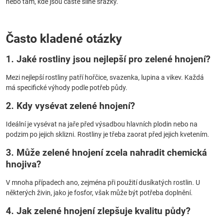
nebo tam, kde jsou časté silné srážky.
Často kladené otázky
1. Jaké rostliny jsou nejlepší pro zelené hnojení?
Mezi nejlepší rostliny patří hořčice, svazenka, lupina a vikev. Každá
má specifické výhody podle potřeb půdy.
2. Kdy vysévat zelené hnojení?
Ideální je vysévat na jaře před výsadbou hlavních plodin nebo na
podzim po jejich sklizni. Rostliny je třeba zaorat před jejich kvetením.
3. Může zelené hnojení zcela nahradit chemická
hnojiva?
V mnoha případech ano, zejména při použití dusíkatých rostlin. U
některých živin, jako je fosfor, však může být potřeba doplnění.
4. Jak zelené hnojení zlepšuje kvalitu půdy?