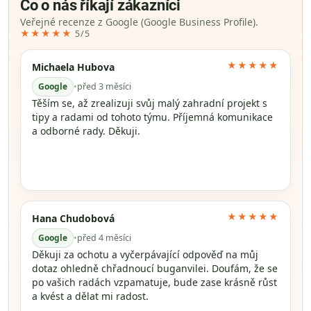
Co o nás říkají zákazníci
Veřejné recenze z Google (Google Business Profile).
★★★★★
5/5
★★★★★
Michaela Hubova
Google
•
před 3 měsíci
Těším se, až zrealizuji svůj malý zahradní projekt s
tipy a radami od tohoto týmu. Příjemná komunikace
a odborné rady. Děkuji.
★★★★★
Hana Chudobová
Google
•
před 4 měsíci
Děkuji za ochotu a vyčerpávající odpověď na můj
dotaz ohledně chřadnoucí buganvilei. Doufám, že se
po vašich radách vzpamatuje, bude zase krásně růst
a kvést a dělat mi radost.