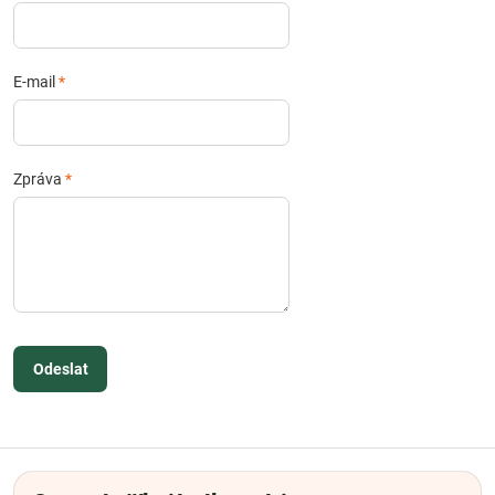
E-mail
*
Zpráva
*
Odeslat