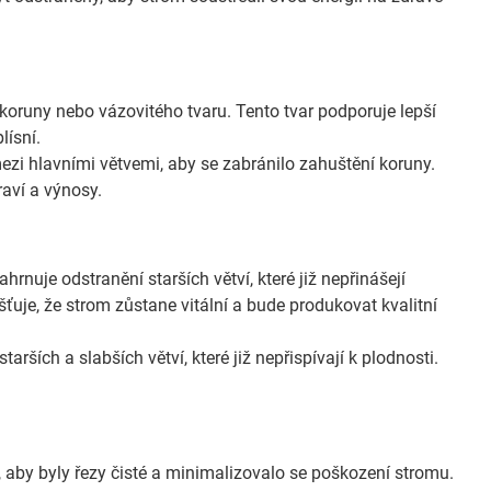
oruny nebo vázovitého tvaru. Tento tvar podporuje lepší
lísní.
ezi hlavními větvemi, aby se zabránilo zahuštění koruny.
aví a výnosy.
rnuje odstranění starších větví, které již nepřinášejí
ťuje, že strom zůstane vitální a bude produkovat kvalitní
rších a slabších větví, které již nepřispívají k plodnosti.
í, aby byly řezy čisté a minimalizovalo se poškození stromu.