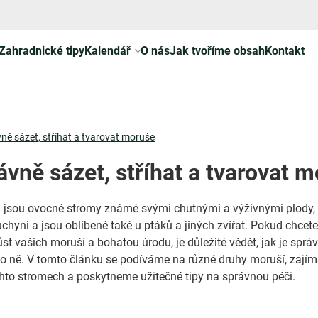
Zahradnické tipy
Kalendář
O nás
Jak tvoříme obsah
Kontakt
ně sázet, stříhat a tvarovat moruše
ávně sázet, stříhat a tvarovat 
 jsou ovocné stromy známé svými chutnými a výživnými plody, 
uchyni a jsou oblíbené také u ptáků a jiných zvířat. Pokud chcet
růst vašich moruší a bohatou úrodu, je důležité vědět, jak je sprá
 o ně. V tomto článku se podíváme na různé druhy moruší, zají
hto stromech a poskytneme užitečné tipy na správnou péči.