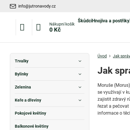
info@jutronavody.cz
Škůdci
Hnojiva a postřiky
Nákupní košík
0 Kč
Úvod
Jak správ
Trvalky
Jak spr
Bylinky
Moruše (Morus)
Zelenina
se využívají v k
zajistit zdravý 
Keře a dřeviny
řezat a pečovat
informace o těc
Pokojové květiny
Balkonové květiny