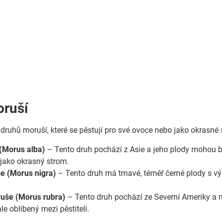
oruší
 druhů moruší, které se pěstují pro své ovoce nebo jako okrasné 
(Morus alba)
– Tento druh pochází z Asie a jeho plody mohou bý
 jako okrasný strom.
e (Morus nigra)
– Tento druh má tmavé, téměř černé plody s výr
uše (Morus rubra)
– Tento druh pochází ze Severní Ameriky a m
ále oblíbený mezi pěstiteli.