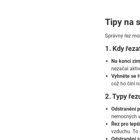
Tipy na 
Správný řez mor
1. Kdy řeza
Na konci zim
nezačal aktiv
Vyhněte se ř
což ho činí 
2. Typy řez
Odstranění 
nemocných vě
Řez pro lepš
vzduchu. To 
Odstranění s