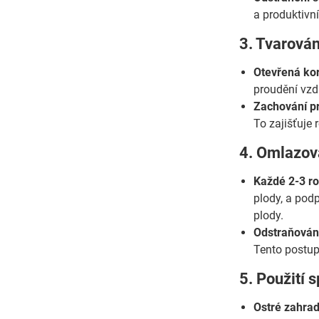
a produktivní
3. Tvarován
Otevřená kor
proudění vzdu
Zachování pr
To zajišťuje
4. Omlazova
Každé 2-3 ro
plody, a podp
plody.
Odstraňování
Tento postup
5. Použití 
Ostré zahrad