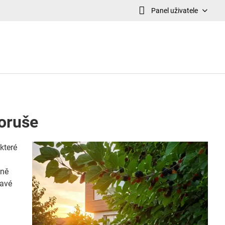
Panel uživatele
moruše
které
e
vně
mavé