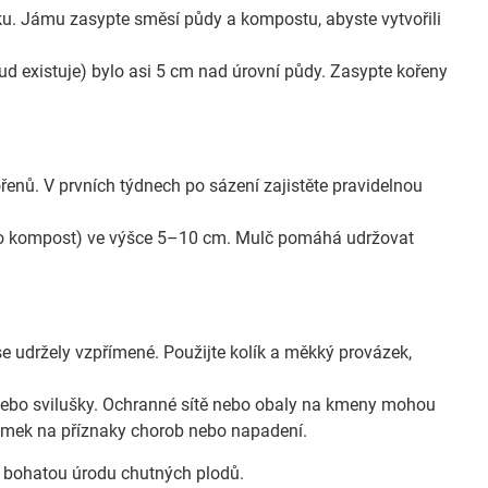
u. Jámu zasypte směsí půdy a kompostu, abyste vytvořili
d existuje) bylo asi 5 cm nad úrovní půdy. Zasypte kořeny
řenů. V prvních týdnech po sázení zajistěte pravidelnou
ebo kompost) ve výšce 5–10 cm. Mulč pomáhá udržovat
udržely vzpřímené. Použijte kolík a měkký provázek,
ebo svilušky. Ochranné sítě nebo obaly na kmeny mohou
stromek na příznaky chorob nebo napadení.
u bohatou úrodu chutných plodů.