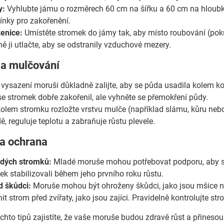
y:
Vyhlubte jámu o rozměrech 60 cm na šířku a 60 cm na hloubk
ínky pro zakořenění.
enice:
Umístěte stromek do jámy tak, aby místo roubování (poku
ě ji utlačte, aby se odstranily vzduchové mezery.
 a mulčování
vysazení moruši důkladně zalijte, aby se půda usadila kolem ko
se stromek dobře zakořenil, ale vyhněte se přemokření půdy.
olem stromku rozložte vrstvu mulče (například slámu, kůru n
ě, reguluje teplotu a zabraňuje růstu plevele.
 a ochrana
dých stromků:
Mladé moruše mohou potřebovat podporu, aby se 
ek stabilizovali během jeho prvního roku růstu.
d škůdci:
Moruše mohou být ohroženy škůdci, jako jsou mšice n
t strom před zvířaty, jako jsou zajíci. Pravidelně kontrolujte 
hto tipů zajistíte, že vaše moruše budou zdravě růst a přineso