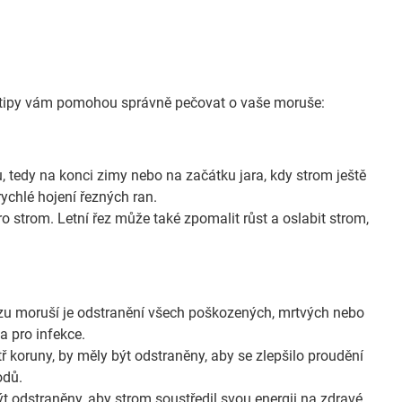
jící tipy vám pomohou správně pečovat o vaše moruše:
u, tedy na konci zimy nebo na začátku jara, kdy strom ještě
ychlé hojení řezných ran.
 strom. Letní řez může také zpomalit růst a oslabit strom,
zu moruší je odstranění všech poškozených, mrtvých nebo
a pro infekce.
tř koruny, by měly být odstraněny, aby se zlepšilo proudění
odů.
ýt odstraněny, aby strom soustředil svou energii na zdravé