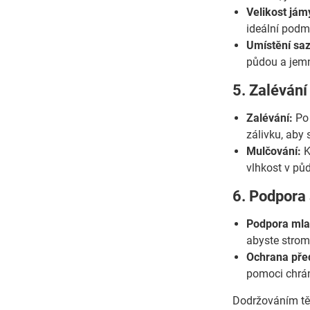
Velikost jám
ideální podm
Umístění saz
půdou a jemn
5. Zalévání
Zalévání:
Po 
zálivku, aby 
Mulčování:
K
vlhkost v půd
6. Podpora
Podpora mla
abyste strom
Ochrana pře
pomoci chráni
Dodržováním těc