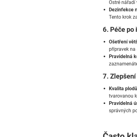
Ostré nářadí v
Dezinfekce n
Tento krok z
6. Péče po 
Ošetření vět
přípravek na 
Pravidelná k
zaznamenáte n
7. Zlepšení
Kvalita plodů
tvarovanou k
Pravidelná ú
správných po
Často kl