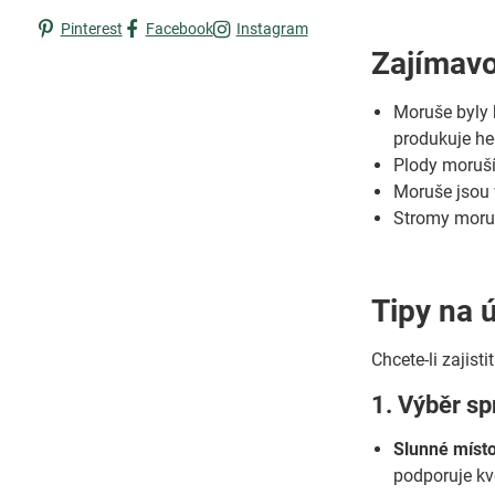
Pinterest
Facebook
Instagram
Zajímavo
Moruše byly 
produkuje he
Plody moruší 
Moruše jsou 
Stromy moruš
Tipy na 
Chcete-li zajist
1. Výběr sp
Slunné místo
podporuje kve