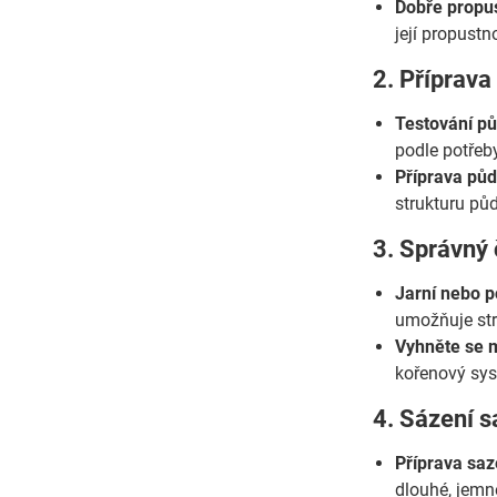
Dobře propu
její propust
2. Příprav
Testování pů
podle potřeby
Příprava půd
strukturu půd
3. Správný 
Jarní nebo p
umožňuje str
Vyhněte se 
kořenový sy
4. Sázení s
Příprava saz
dlouhé, jemně