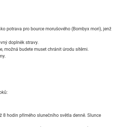
 jako potrava pro bource morušového (Bombyx mori), jenž
ivný doplněk stravy.
e, možná budete muset chránit úrodu sítěmi.
ny.
oků:
ž 8 hodin přímého slunečního světla denně. Slunce