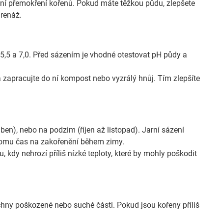
ní přemokření kořenů. Pokud máte těžkou půdu, zlepšete
drenáž.
5,5 a 7,0. Před sázením je vhodné otestovat pH půdy a
zapracujte do ní kompost nebo vyzrálý hnůj. Tím zlepšíte
en), nebo na podzim (říjen až listopad). Jarní sázení
romu čas na zakořenění během zimy.
u, kdy nehrozí příliš nízké teploty, které by mohly poškodit
hny poškozené nebo suché části. Pokud jsou kořeny příliš