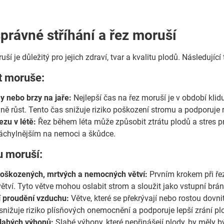
správné stříhání a řez moruší
uší je důležitý pro jejich zdraví, tvar a kvalitu plodů. Následu
t moruše:
y nebo brzy na jaře:
Nejlepší čas na řez moruší je v období klid
ně růst. Tento čas snižuje riziko poškození stromu a podporuje r
ezu v létě:
Řez během léta může způsobit ztrátu plodů a stres pro
náchylnějším na nemoci a škůdce.
u moruší:
poškozených, mrtvých a nemocných větví:
Prvním krokem při ře
tví. Tyto větve mohou oslabit strom a sloužit jako vstupní brán
í proudění vzduchu:
Větve, které se překrývají nebo rostou dovni
snižuje riziko plísňových onemocnění a podporuje lepší zrání pl
labých výhonů:
Slabé výhony, které nepřinášejí plody, by měly b