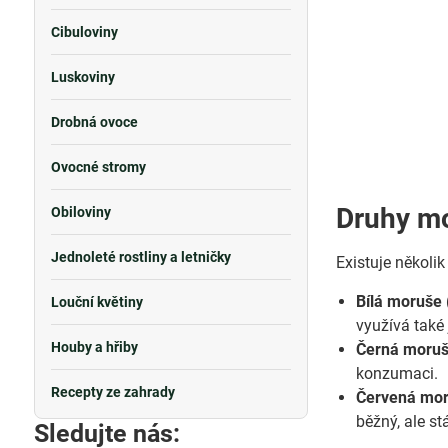
Cibuloviny
Luskoviny
Drobná ovoce
Ovocné stromy
Druhy m
Obiloviny
Jednoleté rostliny a letničky
Existuje několik
Bílá moruše 
Louční květiny
využívá také
Houby a hřiby
Černá moruš
konzumaci.
Recepty ze zahrady
Červená mor
běžný, ale st
Sledujte nás: