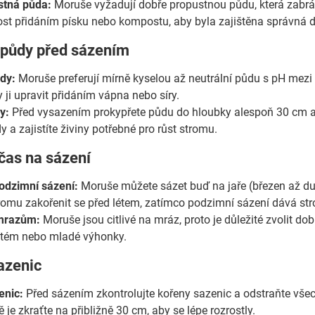
stná půda:
Moruše vyžadují dobře propustnou půdu, která zabrá
nost přidáním písku nebo kompostu, aby byla zajištěna správná 
a půdy před sázením
dy:
Moruše preferují mírně kyselou až neutrální půdu s pH mezi 
 ji upravit přidáním vápna nebo síry.
y:
Před vysazením prokypřete půdu do hloubky alespoň 30 cm a 
y a zajistíte živiny potřebné pro růst stromu.
čas na sázení
odzimní sázení:
Moruše můžete sázet buď na jaře (březen až dub
omu zakořenit se před létem, zatímco podzimní sázení dává st
mrazům:
Moruše jsou citlivé na mráz, proto je důležité zvolit dob
stém nebo mladé výhonky.
azenic
enic:
Před sázením zkontrolujte kořeny sazenic a odstraňte všec
 je zkraťte na přibližně 30 cm, aby se lépe rozrostly.