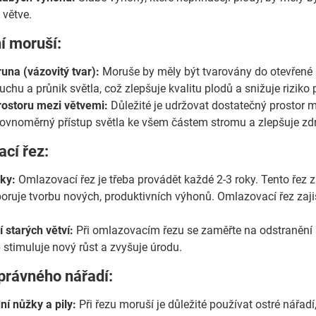
 větve.
í moruší:
una (vázovitý tvar):
Moruše by měly být tvarovány do otevřené k
chu a průnik světla, což zlepšuje kvalitu plodů a snižuje riziko p
ostoru mezi větvemi:
Důležité je udržovat dostatečný prostor m
 rovnoměrný přístup světla ke všem částem stromu a zlepšuje zdr
cí řez:
ky:
Omlazovací řez je třeba provádět každé 2-3 roky. Tento řez zah
oruje tvorbu nových, produktivních výhonů. Omlazovací řez zajiš
 starých větví:
Při omlazovacím řezu se zaměřte na odstranění sta
 stimuluje nový růst a zvyšuje úrodu.
správného nářadí:
ní nůžky a pily:
Při řezu moruší je důležité používat ostré nářad