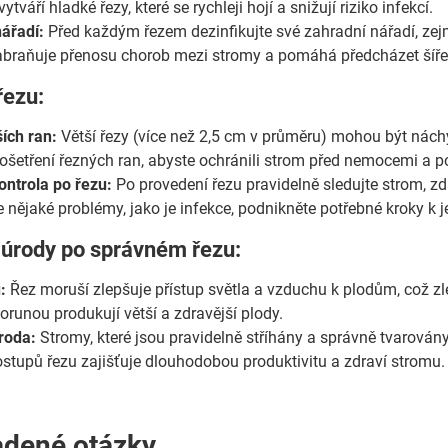
ytváří hladké řezy, které se rychleji hojí a snižují riziko infekcí.
ářadí:
Před každým řezem dezinfikujte své zahradní nářadí, ze
abraňuje přenosu chorob mezi stromy a pomáhá předcházet šířen
řezu:
ších ran:
Větší řezy (více než 2,5 cm v průměru) mohou být náchy
ošetření řezných ran, abyste ochránili strom před nemocemi a pod
ontrola po řezu:
Po provedení řezu pravidelně sledujte strom, 
ějaké problémy, jako je infekce, podnikněte potřebné kroky k je
 úrody po správném řezu:
:
Řez moruší zlepšuje přístup světla a vzduchu k plodům, což zlep
orunou produkují větší a zdravější plody.
roda:
Stromy, které jsou pravidelně stříhány a správně tvarovány
stupů řezu zajišťuje dlouhodobou produktivitu a zdraví stromu.
adené otázky