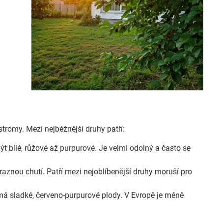
stromy. Mezi nejběžnější druhy patří:
t bílé, růžové až purpurové. Je velmi odolný a často se
aznou chutí. Patří mezi nejoblíbenější druhy moruší pro
á sladké, červeno-purpurové plody. V Evropě je méně