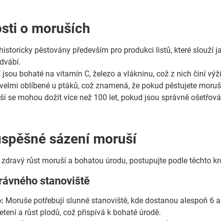
sti o moruších
historicky pěstovány především pro produkci listů, které slouží
dvábí.
jsou bohaté na vitamín C, železo a vlákninu, což z nich činí výž
velmi oblíbené u ptáků, což znamená, že pokud pěstujete moruš
í se mohou dožít více než 100 let, pokud jsou správně ošetřová
úspěšné sázení moruší
it zdravý růst moruší a bohatou úrodu, postupujte podle těchto kr
rávného stanoviště
:
Moruše potřebují slunné stanoviště, kde dostanou alespoň 6 a
tení a růst plodů, což přispívá k bohaté úrodě.