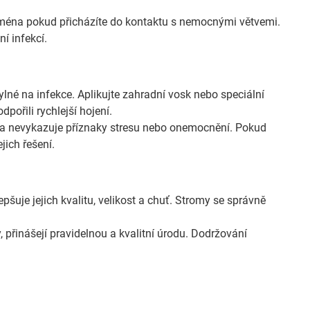
jména pokud přicházíte do kontaktu s nemocnými větvemi.
í infekcí.
lné na infekce. Aplikujte zahradní vosk nebo speciální
pořili rychlejší hojení.
zda nevykazuje příznaky stresu nebo onemocnění. Pokud
jich řešení.
šuje jejich kvalitu, velikost a chuť. Stromy se správně
, přinášejí pravidelnou a kvalitní úrodu. Dodržování