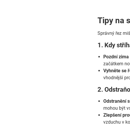
Tipy na s
Správný řez mišp
1. Kdy stří
Pozdní zima 
začátkem nov
Vyhněte se ř
vhodnější pro
2. Odstraňo
Odstranění 
mohou být vs
Zlepšení pro
vzduchu v ko