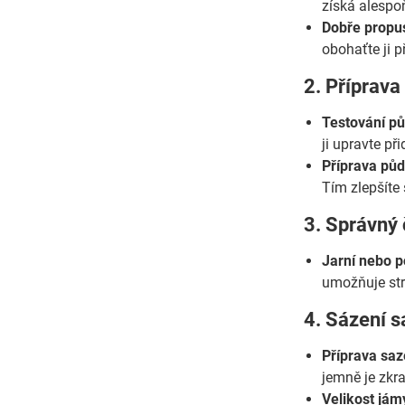
získá alespo
Dobře propu
obohaťte ji 
2. Příprav
Testování pů
ji upravte př
Příprava půd
Tím zlepšíte
3. Správný 
Jarní nebo p
umožňuje str
4. Sázení s
Příprava saz
jemně je zkra
Velikost jám