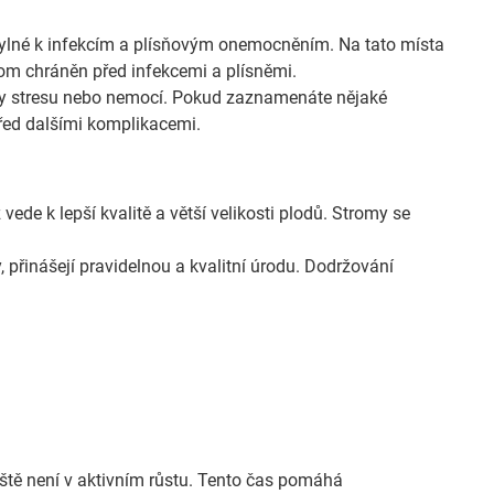
hylné k infekcím a plísňovým onemocněním. Na tato místa
trom chráněn před infekcemi a plísněmi.
ky stresu nebo nemocí. Pokud zaznamenáte nějaké
před dalšími komplikacemi.
ede k lepší kvalitě a větší velikosti plodů. Stromy se
, přinášejí pravidelnou a kvalitní úrodu. Dodržování
eště není v aktivním růstu. Tento čas pomáhá