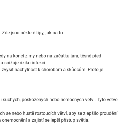
 Zde jsou některé tipy, jak na to:
tedy na konci zimy nebo na začátku jara, těsně před
snižuje riziko infekcí.
 zvýšit náchylnost k chorobám a škůdcům. Proto je
ní suchých, poškozených nebo nemocných větví. Tyto větve
ích se nebo hustě rostoucích větví, aby se zlepšilo proudění
nemocnění a zajistí se lepší přístup světla.