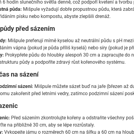
ň 6 hodin slunečního světla denně, což podpoří kvetení a tvorbu 
stná půda:
Mišpule vyžadují dobře propustnou půdu, která zabrán
přidáním písku nebo kompostu, abyste zlepšili drenáž.
a půdy před sázením
dy:
Mišpule preferují mírně kyselou až neutrální půdu s pH mezi
idáním vápna (pokud je půda příliš kyselá) nebo síry (pokud je pří
y:
Prokypřete půdu do hloubky alespoň 30 cm a zapracujte do ní 
 strukturu půdy a podpoříte zdravý růst kořenového systému.
čas na sázení
odzimní sázení:
Mišpule můžete sázet buď na jaře (březen až dub
omu zakořenit před letními vedry, zatímco podzimní sázení pos
azenic
enic:
Před sázením zkontrolujte kořeny a odstraňte všechny pošk
ťte na přibližně 30 cm, aby se lépe rozrůstaly.
y:
Vykopejte jámu o rozměrech 60 cm na šířku a 60 cm na hlou