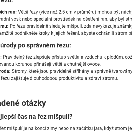
řezu:
ších ran:
Větší řezy (více než 2,5 cm v průměru) mohou být nác
radní vosk nebo speciální prostředek na ošetření ran, aby byl s
omu:
Po řezu pravidelně sledujte mišpuli, zda nevykazuje znám
amžitě podnikněte kroky k jejich řešení, abyste ochránili strom 
 úrody po správném řezu:
:
Pravidelný řez zlepšuje přístup světla a vzduchu k plodům, což v
ovanou korunou přinášejí větší a chutnější ovoce.
roda:
Stromy, které jsou pravidelně stříhány a správně tvarovány
 řezu zajišťuje dlouhodobou produktivitu a zdraví stromu.
adené otázky
ejlepší čas na řez mišpulí?
 řez mišpulí je na konci zimy nebo na začátku jara, když strom j