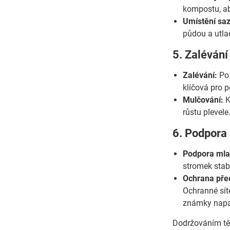
kompostu, ab
Umístění saz
půdou a utla
5. Zalévání
Zalévání:
Po 
klíčová pro 
Mulčování:
K
růstu plevele
6. Podpora
Podpora mla
stromek stab
Ochrana pře
Ochranné sít
známky napa
Dodržováním těc