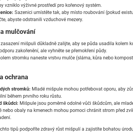
y vzniklo výživné prostředí pro kořenový systém.
enice:
Sazenici umístěte tak, aby místo roubování (pokud exist
čte, abyste odstranili vzduchové mezery.
 a mulčování
zasazení mišpuli důkladně zalijte, aby se půda usadila kolem ko
podporu zakořenění, ale vyhněte se přemokření půdy.
olem stromku naneste vrstvu mulče (sláma, kůra nebo kompost) 
.
 a ochrana
dých stromků:
Mladé mišpule mohou potřebovat oporu, aby zůst
ilní během prvního roku růstu.
d škůdci:
Mišpule jsou poměrně odolné vůči škůdcům, ale mladé
ě nebo obaly na kmenech mohou pomoci chránit strom před zvířaty
dení.
hto tipů podpoříte zdravý růst mišpulí a zajistíte bohatou úrod