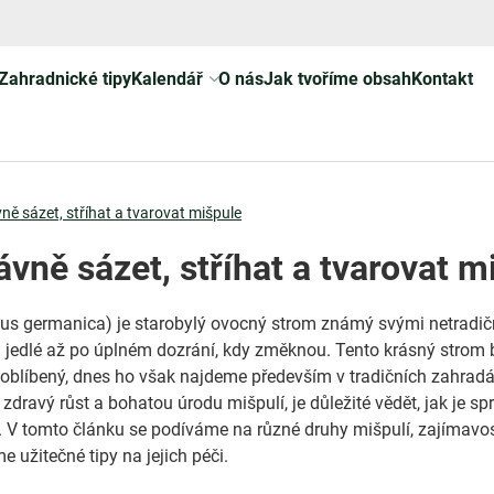
Zahradnické tipy
Kalendář
O nás
Jak tvoříme obsah
Kontakt
ně sázet, stříhat a tvarovat mišpule
ávně sázet, stříhat a tvarovat m
us germanica) je starobylý ovocný strom známý svými netradič
ou jedlé až po úplném dozrání, kdy změknou. Tento krásný strom 
 oblíbený, dnes ho však najdeme především v tradičních zahrad
it zdravý růst a bohatou úrodu mišpulí, je důležité vědět, jak je s
t. V tomto článku se podíváme na různé druhy mišpulí, zajímavos
 užitečné tipy na jejich péči.