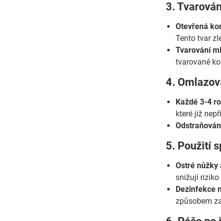
3. Tvarován
Otevřená kor
Tento tvar z
Tvarování m
tvarované kor
4. Omlazova
Každé 3-4 ro
které již nep
Odstraňování
5. Použití 
Ostré nůžky a
snižují riziko
Dezinfekce n
způsobem zab