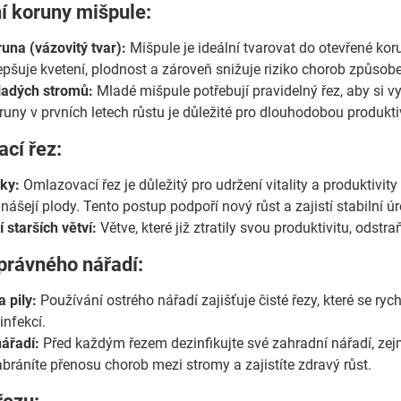
í koruny mišpule:
una (vázovitý tvar):
Mišpule je ideální tvarovat do otevřené kor
lepšuje kvetení, plodnost a zároveň snižuje riziko chorob způso
ladých stromů:
Mladé mišpule potřebují pravidelný řez, aby si vyt
uny v prvních letech růstu je důležité pro dlouhodobou produkti
cí řez:
ky:
Omlazovací řez je důležitý pro udržení vitality a produktivity
řinášejí plody. Tento postup podpoří nový růst a zajistí stabilní ú
 starších větví:
Větve, které již ztratily svou produktivitu, odstra
správného nářadí:
 pily:
Používání ostrého nářadí zajišťuje čisté řezy, které se rych
 infekcí.
ářadí:
Před každým řezem dezinfikujte své zahradní nářadí, z
ráníte přenosu chorob mezi stromy a zajistíte zdravý růst.