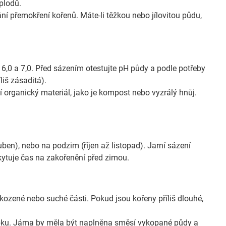
plodů.
í přemokření kořenů. Máte-li těžkou nebo jílovitou půdu,
 6,0 a 7,0. Před sázením otestujte pH půdy a podle potřeby
liš zásaditá).
organický materiál, jako je kompost nebo vyzrálý hnůj.
en), nebo na podzim (říjen až listopad). Jarní sázení
kytuje čas na zakořenění před zimou.
ozené nebo suché části. Pokud jsou kořeny příliš dlouhé,
bku. Jáma by měla být naplněna směsí vykopané půdy a