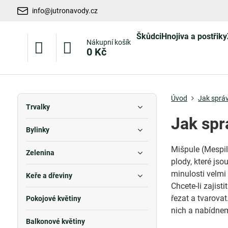
info@jutronavody.cz
Škůdci
Hnojiva a postřiky
Nákupní košík
0 Kč
Úvod
Jak správ
Trvalky
Jak spr
Bylinky
Mišpule (Mespil
Zelenina
plody, které js
minulosti velmi
Keře a dřeviny
Chcete-li zajist
řezat a tvarova
Pokojové květiny
nich a nabídneme
Balkonové květiny