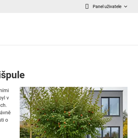
Panel uživatele
išpule
ními
byl v
ách.
právně
ti o