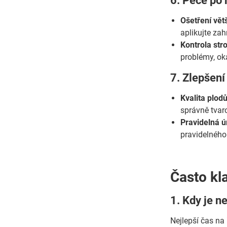
6. Péče po 
Ošetření vět
aplikujte zah
Kontrola str
problémy, ok
7. Zlepšení
Kvalita plodů
správně tvar
Pravidelná ú
pravidelného
Často kl
1. Kdy je n
Nejlepší čas na