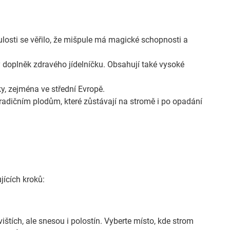
ulosti se věřilo, že mišpule má magické schopnosti a
ý doplněk zdravého jídelníčku. Obsahují také vysoké
y, zejména ve střední Evropě.
radičním plodům, které zůstávají na stromě i po opadání
jících kroků:
štích, ale snesou i polostín. Vyberte místo, kde strom