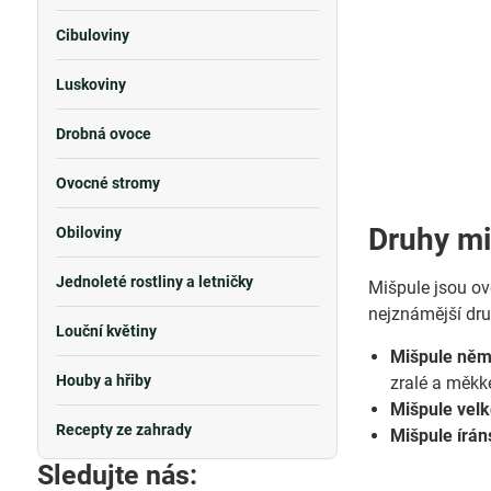
Cibuloviny
Luskoviny
Drobná ovoce
Ovocné stromy
Druhy mi
Obiloviny
Jednoleté rostliny a letničky
Mišpule jsou ovo
nejznámější dru
Louční květiny
Mišpule něm
Houby a hřiby
zralé a měkk
Mišpule vel
Recepty ze zahrady
Mišpule írá
Sledujte nás: