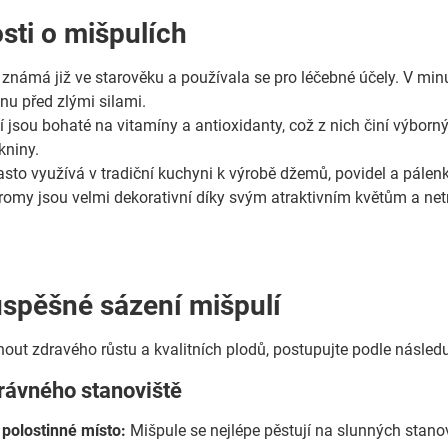
sti o mišpulích
 známá již ve starověku a používala se pro léčebné účely. V min
nu před zlými silami.
í jsou bohaté na vitamíny a antioxidanty, což z nich činí výborn
kniny.
asto využívá v tradiční kuchyni k výrobě džemů, povidel a pálenk
romy jsou velmi dekorativní díky svým atraktivním květům a net
úspěšné sázení mišpulí
nout zdravého růstu a kvalitních plodů, postupujte podle následu
rávného stanoviště
polostinné místo:
Mišpule se nejlépe pěstují na slunných stanovi