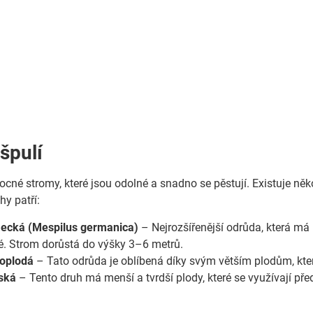
špulí
cné stromy, které jsou odolné a snadno se pěstují. Existuje někol
hy patří:
ecká (Mespilus germanica)
– Nejrozšířenější odrůda, která má h
é. Strom dorůstá do výšky 3–6 metrů.
koplodá
– Tato odrůda je oblíbená díky svým větším plodům, které
nská
– Tento druh má menší a tvrdší plody, které se využívají př