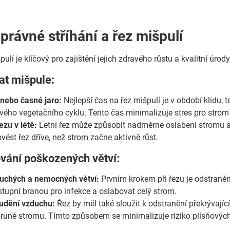
právné stříhání a řez mišpulí
ulí je klíčový pro zajištění jejich zdravého růstu a kvalitní úrody.
hat mišpule:
nebo časné jaro:
Nejlepší čas na řez mišpulí je v období klidu, 
ého vegetačního cyklu. Tento čas minimalizuje stres pro strom a 
ezu v létě:
Letní řez může způsobit nadměrné oslabení stromu a
vést řez dříve, než strom začne aktivně růst.
vání poškozených větví:
suchých a nemocných větví:
Prvním krokem při řezu je odstraně
tupní branou pro infekce a oslabovat celý strom.
udění vzduchu:
Řez by měl také sloužit k odstranění překrývajíc
runě stromu. Tímto způsobem se minimalizuje riziko plísňových o