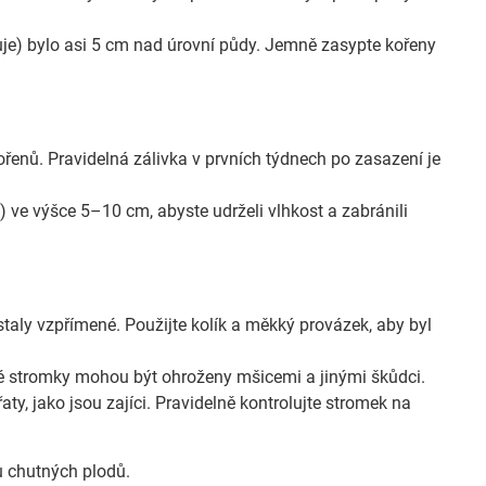
uje) bylo asi 5 cm nad úrovní půdy. Jemně zasypte kořeny
řenů. Pravidelná zálivka v prvních týdnech po zasazení je
ve výšce 5–10 cm, abyste udrželi vlhkost a zabránili
aly vzpřímené. Použijte kolík a měkký provázek, aby byl
 stromky mohou být ohroženy mšicemi a jinými škůdci.
, jako jsou zajíci. Pravidelně kontrolujte stromek na
u chutných plodů.