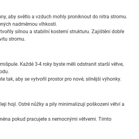
uny, aby světlo a vzduch mohly proniknout do nitra stromu.
bených nadměrnou vlhkostí.
vořily silnou a stabilní kosterní strukturu. Zajištění dobře
vitu stromu.
 mišpule. Každé 3-4 roky byste měli odstranit starší větve,
rodu.
ňte tak, aby se vytvořil prostor pro nové, silnější výhonky.
leji hojí. Ostré nůžky a pily minimalizují poškození větví a
ejména pokud pracujete s nemocnými větvemi. Tímto