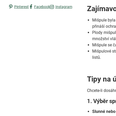
Zajímavo
Pinterest
Facebook
Instagram
Mišpule byla
přináší ochra
Plody mišpul
množství vlá
Mišpule se č
Mišpulové st
listů.
Tipy na 
Chcete-li dosáh
1. Výběr sp
Slunné nebo 