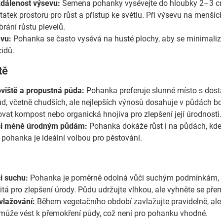
dálenost výsevu:
Semena pohanky vysévejte do hloubky 2–3 cm
atek prostoru pro růst a přístup ke světlu. Při výsevu na menšíc
 brání růstu plevelů.
evu:
Pohanka se často vysévá na husté plochy, aby se minimalizov
cidů.
tě
viště a propustná půda:
Pohanka preferuje slunné místo s dost
ůd, včetně chudších, ale nejlepších výnosů dosahuje v půdách b
vat kompost nebo organická hnojiva pro zlepšení její úrodnosti
či méně úrodným půdám:
Pohanka dokáže růst i na půdách, kde 
, pohanka je ideální volbou pro pěstování.
i suchu:
Pohanka je poměrně odolná vůči suchým podmínkám, ale
itá pro zlepšení úrody. Půdu udržujte vlhkou, ale vyhněte se př
vlažování:
Během vegetačního období zavlažujte pravidelně, al
může vést k přemokření půdy, což není pro pohanku vhodné.