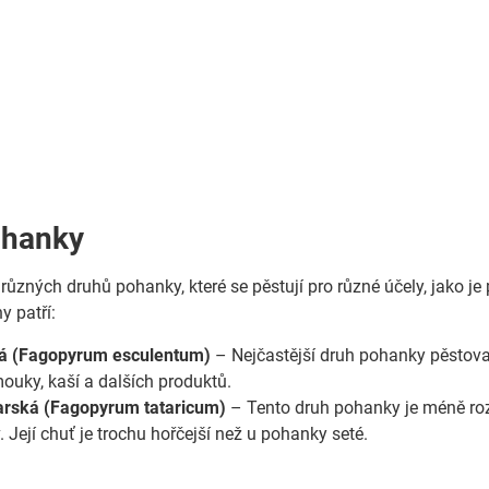
ohanky
 různých druhů pohanky, které se pěstují pro různé účely, jako j
y patří:
á (Fagopyrum esculentum)
– Nejčastější druh pohanky pěstovan
uky, kaší a dalších produktů.
arská (Fagopyrum tataricum)
– Tento druh pohanky je méně rozší
. Její chuť je trochu hořčejší než u pohanky seté.