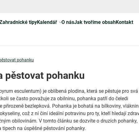
Zahradnické tipy
Kalendář
O nás
Jak tvoříme obsah
Kontakt
 pěstovat pohanku
 a pěstovat pohanku
yrum esculentum) je oblíbená plodina, která se pěstuje pro svá
čkoli se často považuje za obilninu, pohanka patří do čeledi
je přirozeně bezlepková. Pohanka je bohatá na bílkoviny, vláknin
kyseliny, což z ní činí ideální potravinu pro ty, kteří hledají zdra
ěžným obilovinám. V tomto článku se dozvíte o druzích pohanky,
a tipech na úspěšné pěstování pohanky.