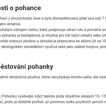
sti o pohance
ází z jihovýchodní Asie a byla domestikována před více než 7 0
erní Americe.
ohatým zdrojem rutinu, který podporuje zdraví cév a pomáhá sni
 pohanka je bezlepková, je vhodná pro lidi trpící celiakií nebo in
chle rostoucí plodina a obvykle je připravena ke sklizni již za 
ekologickém zemědělství využívá také jako zelené hnojivo, proto
pěstování pohanky
rně nenáročná plodina, která nevyžaduje mnoho péče, ale násl
:
Pohanku vysévejte, když teplota půdy dosáhne alespoň 10–15 
áz, proto je důležité počkat, až pominou rizika pozdních jarních