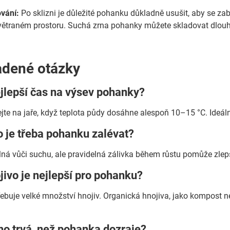
vání:
Po sklizni je důležité pohanku důkladně usušit, aby se zab
větraném prostoru. Suchá zrna pohanky můžete skladovat dlo
adené otázky
ejlepší čas na výsev pohanky?
te na jaře, když teplota půdy dosáhne alespoň 10–15 °C. Ideáln
o je třeba pohanku zalévat?
ná vůči suchu, ale pravidelná zálivka během růstu pomůže zlepš
jivo je nejlepší pro pohanku?
buje velké množství hnojiv. Organická hnojiva, jako kompost ne
ho trvá, než pohanka dozraje?