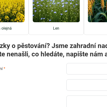
 olejná
Len
zky o pěstování? Jsme zahradní na
te nenašli, co hledáte, napište ná
ní
*