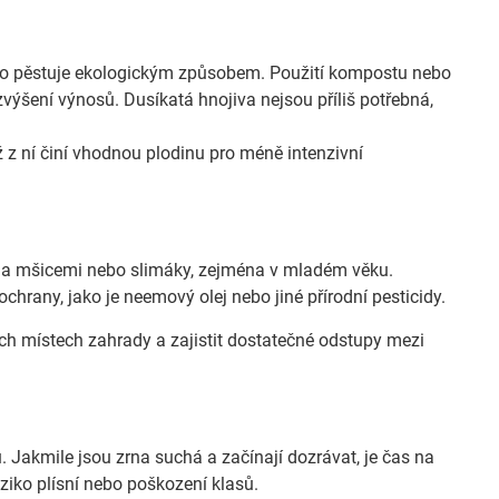
sto pěstuje ekologickým způsobem. Použití kompostu nebo
 zvýšení výnosů. Dusíkatá hnojiva nejsou příliš potřebná,
z ní činí vhodnou plodinu pro méně intenzivní
na mšicemi nebo slimáky, zejména v mladém věku.
chrany, jako je neemový olej nebo jiné přírodní pesticidy.
ch místech zahrady a zajistit dostatečné odstupy mezi
 Jakmile jsou zrna suchá a začínají dozrávat, je čas na
iziko plísní nebo poškození klasů.