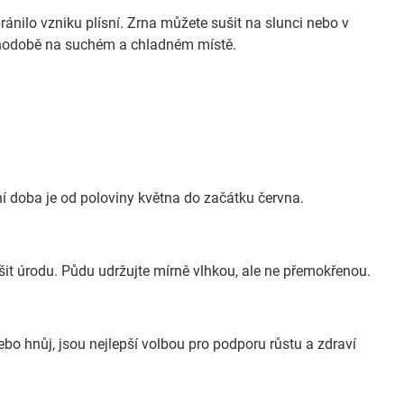
ránilo vzniku plísní. Zrna můžete sušit na slunci nebo v
uhodobě na suchém a chladném místě.
í doba je od poloviny května do začátku června.
it úrodu. Půdu udržujte mírně vlhkou, ale ne přemokřenou.
bo hnůj, jsou nejlepší volbou pro podporu růstu a zdraví