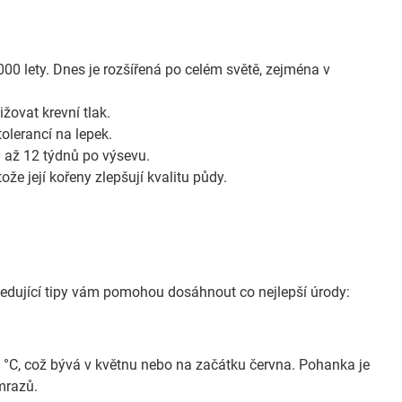
00 lety. Dnes je rozšířená po celém světě, zejména v
žovat krevní tlak.
tolerancí na lepek.
10 až 12 týdnů po výsevu.
že její kořeny zlepšují kvalitu půdy.
edující tipy vám pomohou dosáhnout co nejlepší úrody:
°C, což bývá v květnu nebo na začátku června. Pohanka je
 mrazů.