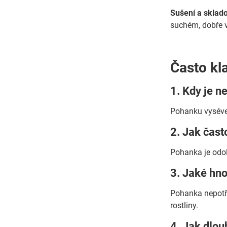
Sušení a sklado
suchém, dobře 
Často kl
1. Kdy je n
Pohanku vysévej
2. Jak čast
Pohanka je odol
3. Jaké hno
Pohanka nepotře
rostliny.
4. Jak dlou