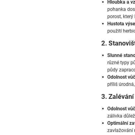
Hloubka a vz
pohanka dost
porost, který
Hustota výs
použití herbi
2. Stanoviš
Slunné stano
různé typy p
půdy zapraco
Odolnost vů
příliš úrodná
3. Zalévání
Odolnost vůč
zálivka důlež
Optimální za
zavlažování 