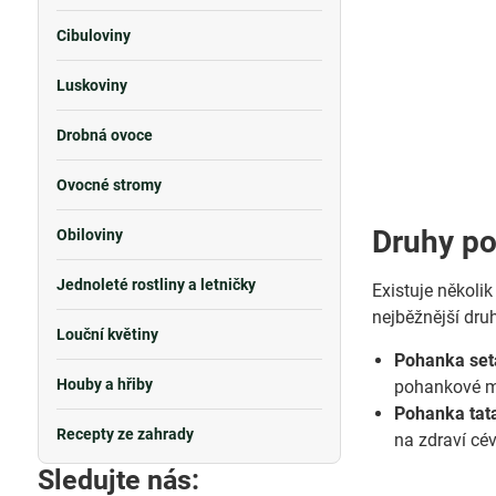
Cibuloviny
Luskoviny
Drobná ovoce
Ovocné stromy
Druhy p
Obiloviny
Jednoleté rostliny a letničky
Existuje několik
nejběžnější druh
Louční květiny
Pohanka set
Houby a hřiby
pohankové mo
Pohanka tat
Recepty ze zahrady
na zdraví cév
Sledujte nás: