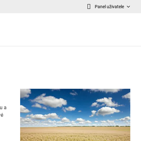
Panel uživatele
u a
vé