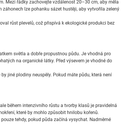
. Mezi řádky zachovejte vzdálenost 20–30 cm, aby měla
h záhonech lze pohanku sázet hustěji, aby vytvořila zelený
al růst plevelů, což přispívá k ekologické produkci bez
atkem světla a dobře propustnou půdu. Je vhodná pro
ohatých na organické látky. Před výsevem je vhodné do
.
by jiné plodiny neuspěly. Pokud máte půdu, která není
 během intenzivního růstu a tvorby klasů je pravidelná
emokření, které by mohlo způsobit hnilobu kořenů.
e pouze tehdy, pokud půda začíná vysychat. Nadměrné