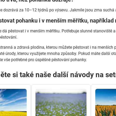
 dozrává za 10–12 týdnů po výsevu. Jakmile jsou zrna suchá a 
stovat pohanku i v menším měřítku, například
 dá pěstovat i v menším měřítku. Potřebuje slunné stanoviště a k
pěstování.
tranná a zdravá plodina, kterou můžete pěstovat i na menších p
é úrody, kterou využijete mnoha způsoby. Pokud máte další otáz
te vše potřebné pro úspěšné pěstování pohanky.
te si také naše další návody na setí 