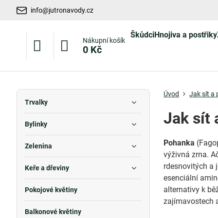
info@jutronavody.cz
Škůdci
Hnojiva a postřiky
Nákupní košík
0 Kč
Úvod
Jak sít a
Trvalky
Jak sít
Bylinky
Pohanka
(Fagop
Zelenina
výživná zrna. A
rdesnovitých a 
Keře a dřeviny
esenciální amino
alternativy k b
Pokojové květiny
zajímavostech 
Balkonové květiny