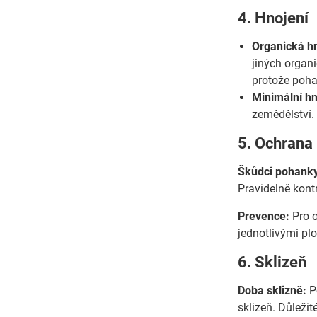
4. Hnojení
Organická hn
jiných organi
protože poha
Minimální hn
zemědělství.
5. Ochrana
Škůdci pohank
Pravidelně kontr
Prevence:
Pro o
jednotlivými plo
6. Sklizeň
Doba sklizně:
Po
sklizeň. Důleži