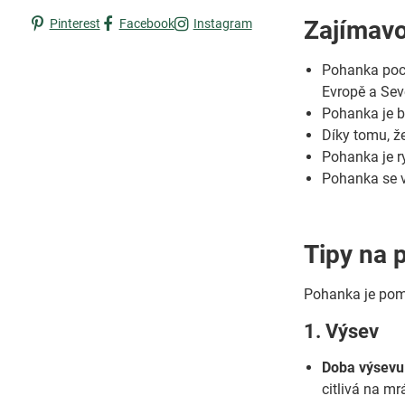
Zajímavo
Pinterest
Facebook
Instagram
Pohanka poch
Evropě a Sev
Pohanka je b
Díky tomu, že
Pohanka je ry
Pohanka se v 
Tipy na 
Pohanka je pomě
1. Výsev
Doba výsevu
citlivá na mr