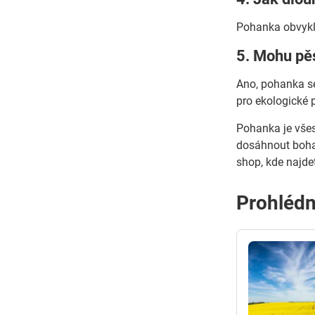
Pohanka obvykle
5. Mohu pě
Ano, pohanka se
pro ekologické 
Pohanka je všes
dosáhnout bohat
shop, kde najde
Prohlédně