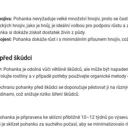
ojiva:
Pohanka nevyžaduje velké množství hnojiv, proto se ča
ckých hnojiv, jako je hnůj, je ideální volbou pro podporu růstu a
nka si dokáže získat dostatek živin z půdy.
ojení:
Pohanka dokáže růst i s minimálním přísunem hnojiv, což 
 před škůdci
y:
Pohanka je odolná vůči většině škůdců, ale může být napade
olujte rostliny a v případě potřeby používejte organické metody o
chranu pohanky před škůdci se doporučuje pěstovat ji na různý
dinami, což snižuje riziko šíření škůdců.
hanka je připravena ke sklizni přibližně 10–12 týdnů po výsevu.
té je sklízet pohanku za suchého počasí, aby se minimalizovalo r