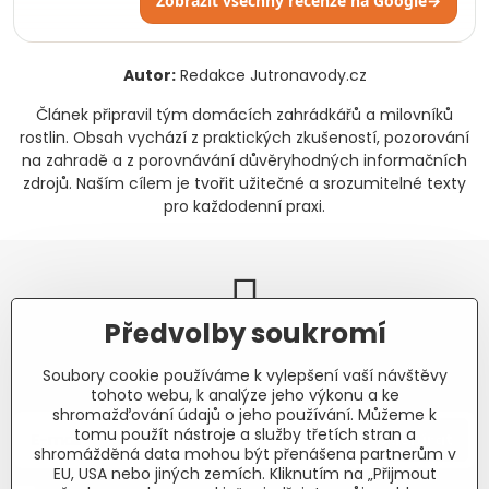
Zobrazit všechny recenze na Google
→
Autor:
Redakce Jutronavody.cz
Článek připravil tým domácích zahrádkářů a milovníků
rostlin. Obsah vychází z praktických zkušeností, pozorování
na zahradě a z porovnávání důvěryhodných informačních
zdrojů. Naším cílem je tvořit užitečné a srozumitelné texty
pro každodenní praxi.
Předvolby soukromí
Newsletter
Soubory cookie používáme k vylepšení vaší návštěvy
Odebírat naše novinky:
tohoto webu, k analýze jeho výkonu a ke
shromažďování údajů o jeho používání. Můžeme k
tomu použít nástroje a služby třetích stran a
Odebírat
shromážděná data mohou být přenášena partnerům v
EU, USA nebo jiných zemích. Kliknutím na „Přijmout