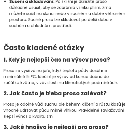
Sušení a skladování:
Po sklizni je důležité proso
důkladně usušit, aby se zabránilo vzniku plísní. Zrna
můžete sušit na slunci nebo v suchém a dobře větraném
prostoru. Suché proso lze skladovat po delší dobu v
suchém a chladném prostředí.
Často kladené otázky
1. Kdy je nejlepší čas na výsev prosa?
Proso se vysévá na jaře, když teplota půdy dosáhne
minimálně 15 °C. Ideální je výsev od konce dubna do
začátku května, v závislosti na klimatických podmínkách.
2. Jak často je třeba proso zalévat?
Proso je odolné vůči suchu, ale během klíčení a růstu klasů je
vhodné udržovat půdu mírně vlhkou. Pravidelné zavlažování
zlepší výnos a kvalitu zrn.
3. Jaké hnojivo je nejlepší pro proso?