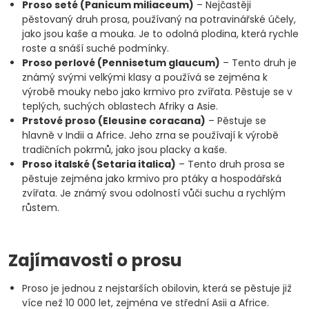
Proso seté (Panicum miliaceum)
– Nejčastěji
pěstovaný druh prosa, používaný na potravinářské účely,
jako jsou kaše a mouka. Je to odolná plodina, která rychle
roste a snáší suché podmínky.
Proso perlové (Pennisetum glaucum)
– Tento druh je
známý svými velkými klasy a používá se zejména k
výrobě mouky nebo jako krmivo pro zvířata. Pěstuje se v
teplých, suchých oblastech Afriky a Asie.
Prstové proso (Eleusine coracana)
– Pěstuje se
hlavně v Indii a Africe. Jeho zrna se používají k výrobě
tradičních pokrmů, jako jsou placky a kaše.
Proso italské (Setaria italica)
– Tento druh prosa se
pěstuje zejména jako krmivo pro ptáky a hospodářská
zvířata. Je známý svou odolností vůči suchu a rychlým
růstem.
Zajímavosti o prosu
Proso je jednou z nejstarších obilovin, která se pěstuje již
více než 10 000 let, zejména ve střední Asii a Africe.