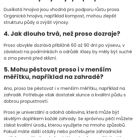
Dusíkatá hnojiva jsou vhodná pro podporu růstu prosa.
Organická hnojiva, například kompost, mohou zlepšit
strukturu půdy a zvýšit výnosy.
4. Jak dlouho trvá, než proso dozraje?
Proso obvykle dozrává přibližně 60 až 90 dní po výsevu, v
závislosti na podmínkách a odrůdě. Klasy by měly být suché
a zrna pevná před sklizní.
5. Mohu pěstovat proso i v menším
měřítku, například na zahradě?
Ano, proso lze pěstovat i v menším měřítku, například na
zahradě. Potřebuje však dostatek slunce a kvalitní půdu s
dobrou propustností.
Proso je univerzální a odolná obilovina, která může být
skvělým doplňkem každé zahrady. Se správnou péčí můžete
získat kvalitní úrodu, kterou využijete na mnoho způsobů.
Pokud máte další otázky nebo potřebujete zahradnické