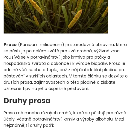
Proso
(Panicum miliaceum) je starodávná obilovina, která
se pěstuje po celém světě pro svá drobná, výživná zrna.
Používá se v potravinářství, jako krmivo pro ptáky a
hospodářská zvířata a dokonce i k výrobě biopaliv. Proso je
odolné vůči suchu a teplu, což z něj činí ideální plodinu pro
pěstování v sušších oblastech. V tomto článku se dozvíte o
druzích prosa, zajímavostech o této plodině a získáte
užitečné tipy na jeho úspěšné pěstování.
Druhy prosa
Proso má mnoho různých druhů, které se pěstují pro různé
účely, včetně potravinářství, krmiv a výroby alkoholu. Mezi
nejznámější druhy patří: