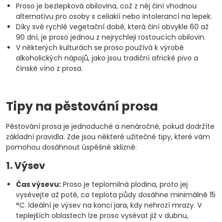
Proso je bezlepková obilovina, což z něj činí vhodnou
alternativu pro osoby s celiakií nebo intolerancí na lepek.
Díky své rychlé vegetační době, která činí obvykle 60 až
90 dní, je proso jednou z nejrychleji rostoucích obilovin.
V některých kulturách se proso používá k výrobě
alkoholických nápojů, jako jsou tradiční africké pivo a
čínské víno z prosa.
Tipy na pěstování prosa
Pěstování prosa je jednoduché a nenáročné, pokud dodržíte
základní pravidla. Zde jsou některé užitečné tipy, které vám
pomohou dosáhnout úspěšné sklizně:
1. Výsev
Čas výsevu:
Proso je teplomilná plodina, proto jej
vysévejte až poté, co teplota půdy dosáhne minimálně 15
°C. Ideální je výsev na konci jara, kdy nehrozí mrazy. V
teplejších oblastech lze proso vysévat již v dubnu,