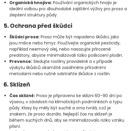
Organická hnojiva:
Používání organických hnojiv je
ideální volbou pro dlouhodobé zajištění výživy pro proso a
zlepšení struktury půdy.
5. Ochrana před škůdci
Škůdci prosa:
Proso může být napadeno škůdci, jako
jsou mšice nebo hmyz. Používejte organické pesticidy,
například neemový olej, nebo nasazujte přirozené
predátory, abyste minimalizovali riziko poškození plodin.
Prevence:
Sledujte rostliny pravidelně a v případě
výskytu škůdců okamžitě zasáhněte přírodními
metodami nebo ručně odstraňte škůdce z rostlin.
6. Sklizeň
Čas sklizně:
Proso je připraveno ke sklizni 60–90 dní po
výsevu, v závislosti na klimatických podmínkách a typu
půdy. Klasy by měly být suché a zrna tvrdá, což je
znakem, že proso dozrálo. Nejlepší čas na sklizeň je
během suchých dnů, aby se minimalizovalo riziko vzniku
plísní.