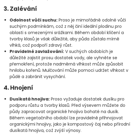
3. Zalévání
Odolnost vůči suchu:
Proso je mimořádně odolné vůči
suchým podmínkám, což z něj činí ideální plodinu pro
oblasti s omezenými srážkami. Během období klíčení a
tvorby klasů je však důležité, aby půda zůstala mírně
vlhká, což podpoří zdravý růst.
Pravidelné zavlažování:
V suchých obdobích je
důležité zajistit prosu dostatek vody, ale vyhněte se
přemokření, protože nadměrná vlhkost může způsobit
hnilobu kořenů. Mulčování může pomoci udržet vlhkost v
půdě a zabránit vysychání.
4. Hnojení
Dusíkatá hnojiva:
Proso vyžaduje dostatek dusíku pro
podporu růstu a tvorby klasů. Před výsevem můžete do
půdy zapracovat organické hnojivo bohaté na dusík.
Během vegetačního období lze pravidelně přihnojovat
organickými hnojivy, jako je kompostový čaj nebo přírodní
dusíkatá hnojiva, což zvýší výnosy.