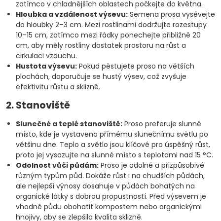
zatímco v chladnějších oblastech počkejte do května.
Hloubka a vzdálenost výsevu:
Semena prosa vysévejte
do hloubky 2–3 cm. Mezi rostlinami dodržujte rozestupy
10–15 cm, zatímco mezi řádky ponechejte přibližně 20
cm, aby měly rostliny dostatek prostoru na růst a
cirkulaci vzduchu.
Hustota výsevu:
Pokud pěstujete proso na větších
plochách, doporučuje se hustý výsev, což zvyšuje
efektivitu růstu a sklizně.
2. Stanoviště
Slunečné a teplé stanoviště:
Proso preferuje slunné
místo, kde je vystaveno přímému slunečnímu světlu po
většinu dne. Teplo a světlo jsou klíčové pro úspěšný růst,
proto jej vysazujte na slunné místo s teplotami nad 15 °C.
Odolnost vůči půdám:
Proso je odolné a přizpůsobivé
různým typům půd. Dokáže růst i na chudších půdách,
ale nejlepší výnosy dosahuje v půdách bohatých na
organické látky s dobrou propustností. Před výsevem je
vhodné půdu obohatit kompostem nebo organickými
hnojivy, aby se zlepšila kvalita sklizně.