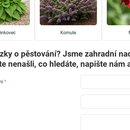
nkovec
Komule
zky o pěstování? Jsme zahradní na
te nenašli, co hledáte, napište ná
ní
*