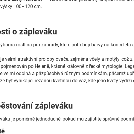
o výšky 100–120 cm.
sti o zápleváku
ýborná rostlina pro zahrady, které potřebují barvy na konci léta 
 je velmi atraktivní pro opylovače, zejména včely a motýly, což z 
pojmenován po Heleně, krásné královně z řecké mytologie. Legenda
 je velmi odolná a přizpůsobivá různým podmínkám, přičemž upř
 být vynikající řezanou květinou do váz, kde jeho květy vydrží d
pěstování zápleváku
váku je poměrně jednoduché, pokud mu zajistíte správné podmín
tě