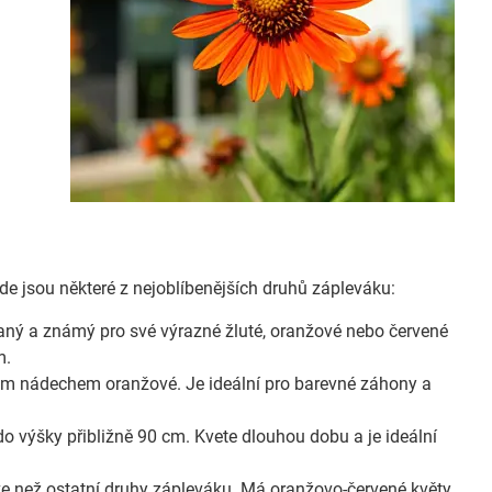
 Zde jsou některé z nejoblíbenějších druhů zápleváku:
vaný a známý pro své výrazné žluté, oranžové nebo červené
m.
ným nádechem oranžové. Je ideální pro barevné záhony a
o výšky přibližně 90 cm. Kvete dlouhou dobu a je ideální
íve než ostatní druhy zápleváku. Má oranžovo-červené květy