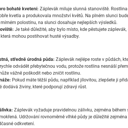
pro bohaté kvetení:
Záplevák miluje slunná stanoviště. Rostlin
bře kvetla a produkovala množství květů. Na plném slunci bude k
v mírném polostínu, na slunci dosahuje nejlepších výsledků.
oviště:
Je také důležité, aby bylo místo, kde pěstujete záplevá
která mohou postihovat husté výsadby.
tná, středně úrodná půda:
Záplevák nejlépe roste v půdách, kt
rychle odvádět přebytečnou vodu, protože rostlina nesnáší pře
může vážně poškodit nebo zničit rostlinu.
náže:
Pokud máte těžší půdu, například jílovitou, zlepšete ji př
 dodává živiny, které podporují zdravý růst.
álivka:
Záplevák vyžaduje pravidelnou zálivku, zejména během 
emokřená. Udržování rovnoměrně vlhké půdy je důležité zejmén
dčasné odkvetení.