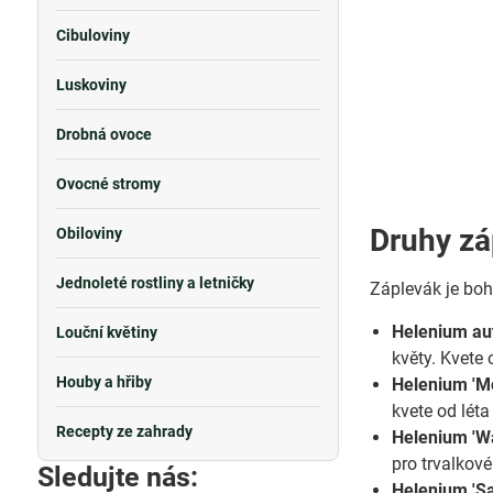
Cibuloviny
Luskoviny
Drobná ovoce
Ovocné stromy
Druhy zá
Obiloviny
Jednoleté rostliny a letničky
Záplevák je boha
Helenium au
Louční květiny
květy. Kvete
Houby a hřiby
Helenium 'M
kvete od lét
Recepty ze zahrady
Helenium 'Wa
pro trvalkov
Sledujte nás:
Helenium 'Sa