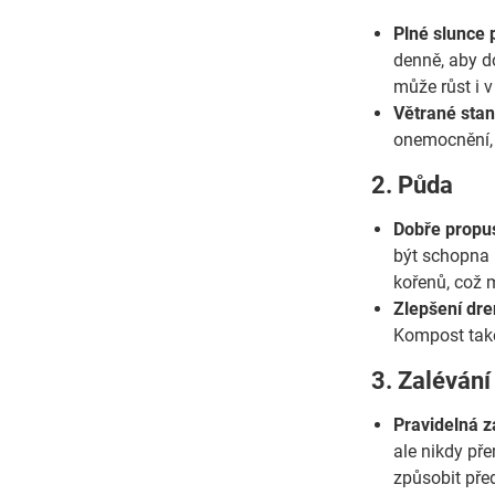
Plné slunce 
denně, aby do
může růst i 
Větrané stan
onemocnění, 
2. Půda
Dobře propus
být schopna 
kořenů, což 
Zlepšení dre
Kompost také
3. Zalévání
Pravidelná z
ale nikdy př
způsobit pře