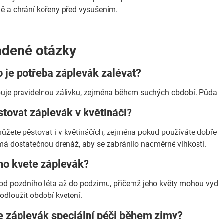
dě a chrání kořeny před vysušením.
adené otázky
o je potřeba záplevák zalévat?
uje pravidelnou zálivku, zejména během suchých období. Půda 
tovat záplevák v květináči?
ůžete pěstovat i v květináčích, zejména pokud používáte dobře pr
 má dostatečnou drenáž, aby se zabránilo nadměrné vlhkosti.
ho kvete záplevák?
od pozdního léta až do podzimu, přičemž jeho květy mohou vyd
odloužit období kvetení.
e záplevák speciální péči během zimy?