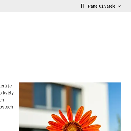
Panel uživatele
erá je
o květy
ch
vostech