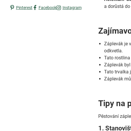
a dorůstá d
Pinterest
Facebook
Instagram
Zajímavo
Záplevák je v
odkvetla.
Tato rostlina
Záplevák byl 
Tato trvalka
Záplevák může
Tipy na 
Pěstování záple
1. Stanoviš