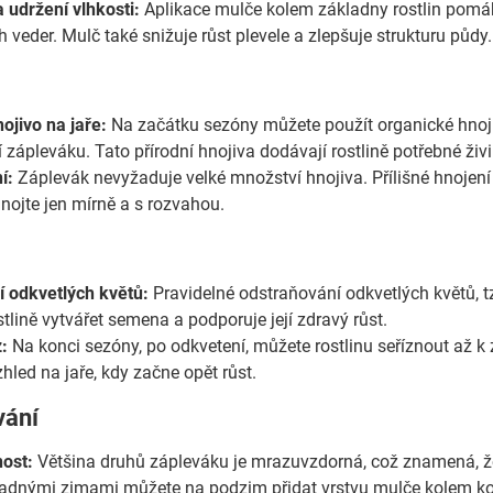
 udržení vlhkosti:
Aplikace mulče kolem základny rostlin pomáh
 veder. Mulč také snižuje růst plevele a zlepšuje strukturu půdy.
ojivo na jaře:
Na začátku sezóny můžete použít organické hnojiv
í zápleváku. Tato přírodní hnojiva dodávají rostlině potřebné živi
í:
Záplevák nevyžaduje velké množství hnojiva. Přílišné hnojení m
hnojte jen mírně a s rozvahou.
 odkvetlých květů:
Pravidelné odstraňování odkvetlých květů, tz
tlině vytvářet semena a podporuje její zdravý růst.
:
Na konci sezóny, po odkvetení, můžete rostlinu seříznout až k
zhled na jaře, kdy začne opět růst.
vání
ost:
Většina druhů zápleváku je mrazuvzdorná, což znamená, že 
adnými zimami můžete na podzim přidat vrstvu mulče kolem koře