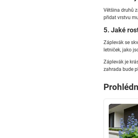
Většina druhů z
přidat vrstvu m
5. Jaké ro
Záplevák se skv
letniček, jako j
Záplevák je krás
zahrada bude pl
Prohlédn