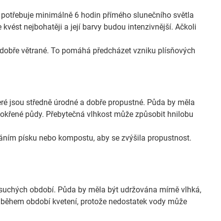
a potřebuje minimálně 6 hodin přímého slunečního světla
vést nejbohatěji a její barvy budou intenzivnější. Ačkoli
k, dobře větrané. To pomáhá předcházet vzniku plísňových
eré jsou středně úrodné a dobře propustné. Půda by měla
mokřené půdy. Přebytečná vlhkost může způsobit hnilobu
idáním písku nebo kompostu, aby se zvýšila propustnost.
suchých období. Půda by měla být udržována mírně vlhká,
a během období kvetení, protože nedostatek vody může