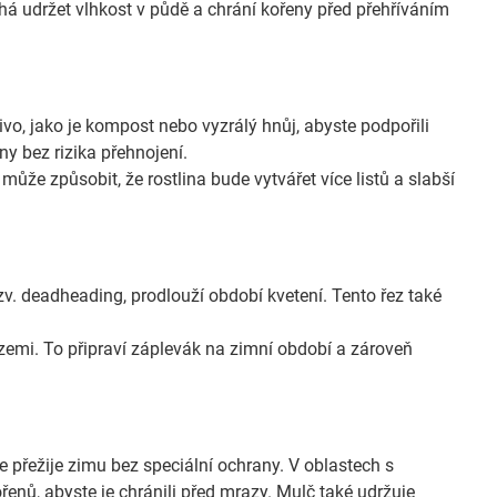
á udržet vlhkost v půdě a chrání kořeny před přehříváním
o, jako je kompost nebo vyzrálý hnůj, abyste podpořili
ny bez rizika přehnojení.
ůže způsobit, že rostlina bude vytvářet více listů a slabší
v. deadheading, prodlouží období kvetení. Tento řez také
 zemi. To připraví záplevák na zimní období a zároveň
přežije zimu bez speciální ochrany. V oblastech s
nů, abyste je chránili před mrazy. Mulč také udržuje