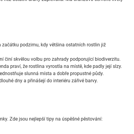
a začátku podzimu, kdy většina ostatních rostlin již
ní činí skvělou volbu pro zahrady podporující biodiverzitu.
 praví, že rostlina vyrostla na místě, kde padly její slzy.
ednostňuje slunná místa a dobře propustné půdy.
louhé dny a přinášejí do interiéru zářivé barvy.
ky. Zde jsou nejlepší tipy na úspěšné pěstování: