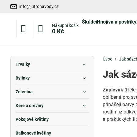
info@jutronavody.cz
Škůdci
Hnojiva a postřiky
Nákupní košík
0 Kč
Úvod
Jak sázet
Trvalky
Jak sáz
Bylinky
Záplevák
(Helen
Zelenina
oblíbená pro své
přinášejí barvy
Keře a dřeviny
rostlin již odkv
a praktických ti
Pokojové květiny
Balkonové květiny