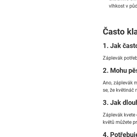
vlhkost v pů
Často kl
1. Jak čast
Záplevák potřeb
2. Mohu pěs
Ano, záplevák m
se, že květináč
3. Jak dlou
Záplevák kvete 
květů můžete pr
4. Potřebuj