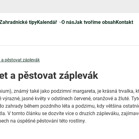
Zahradnické tipy
Kalendář
O nás
Jak tvoříme obsah
Kontakt
 a pěstovat záplevák
et a pěstovat záplevák
ium), známý také jako podzimní margareta, je krásná trvalka, kt
 výrazné, jasné květy v odstínech červené, oranžové a žluté. Tyt
 do zahrady během pozdního léta a podzimu, kdy většina ostatní
etla. V tomto článku se dozvíte více o druzích zápleváku, zajíma
pech na úspěšné pěstování této rostliny.