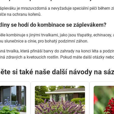
ápleváku je mrazuvzdorná a nevyžaduje speciální péči během z
ulče na ochranu kořenů.
stliny se hodí do kombinace se záplevákem?
ěle kombinuje s jinými trvalkami, jako jsou třapatky, echinacey,
sou slunečnice a cínie, pro bohatý podzimní záhon.
ná trvalka, která přináší barvy do zahrady na konci léta a podzi
ná zdravých a kvetoucích rostlin. Pokud máte další otázky nebo
ěte si také naše další návody na sáz