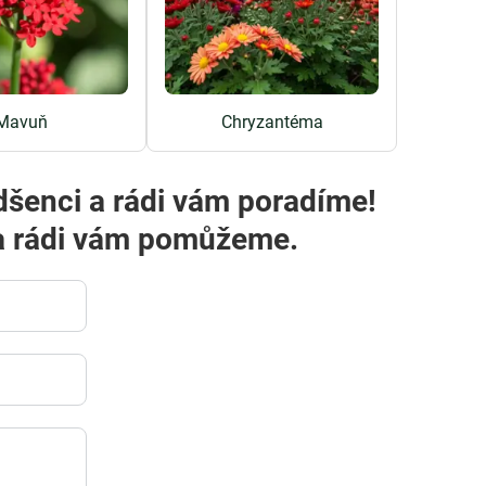
Mavuň
Chryzantéma
dšenci a rádi vám poradíme!
m a rádi vám pomůžeme.