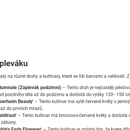
pleváku
tý na různé druhy a kultivary, které se liší barvami a velikostí.
tumnale (Záplevák podzimní)
– Tento druh je nejčastěji pěsto
 od pozdního léta až do podzimu a dorůstá do výšky 120–150 c
oerheim Beauty'
– Tento kultivar má sytě červené květy s jem
a až do prvních mrazů.
ldtraut'
– Tento kultivar má bronzovo-červené květy a dorůstá d
é záhony.
hin's Early Flowerer'
– Tento kultivar je známý tím, že kvete dř