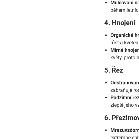
Mulčování na
během letních
4. Hnojení
Organické hn
růst a kveten
Mírné hnojen
květy, proto 
5. Řez
Odstraňování
zabraňuje ros
Podzimní řez
zlepší jeho v
6. Přezimo
Mrazuvzdorn
extrémně chl