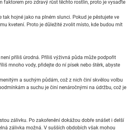
m faktorem pro zdravý růst těchto rostlin, proto je vysaďte
 tak hojné jako na plném slunci. Pokud je pěstujete ve
 kvetení. Proto je důležité zvolit místo, kde budou mít
ení příliš úrodná. Příliš výživná půda může podpořit
liš mnoho vody, přidejte do ní písek nebo štěrk, abyste
menitým a suchým půdám, což z nich činí skvělou volbu
podmínkám a suchu je činí nenáročnými na údržbu, což je
tou zálivku. Po zakořenění dokážou dobře snášet i delší
videlná zálivka možná. V sušších obdobích však mohou