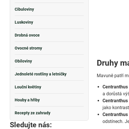
Cibuloviny
Luskoviny
Drobná ovoce
Ovocné stromy
Druhy m
Obiloviny
Jednoleté rostliny a letničky
Mavuně patří me
Centranthus
Louční květiny
a dorůstá vý
Houby a hřiby
Centranthus 
jako kontras
Recepty ze zahrady
Centranthus 
odstínech. J
Sledujte nás: