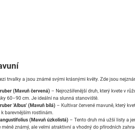
avuní
zi trvalky a jsou známé svými krásnými květy. Zde jsou nejzná
 ruber (Mavuň červená)
– Nejrozšířenější druh, který kvete v rů
šky 60–90 cm. Je ideální na slunná stanoviště.
ruber 'Albus' (Mavuň bílá)
– Kultivar červené mavuně, který kvet
t k barevnějším rostlinám.
angustifolius (Mavuň úzkolistá)
– Tento druh má užší listy a je
e méně známý, ale velmi atraktivní a vhodný do přírodních zahra