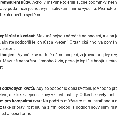
přemokření půdy:
Ačkoliv mavuně tolerují suché podmínky, nesmě
, aby půda mezi jednotlivými zálivkami mírně vyschla. Přemokře
ich kořenového systému.
epší růst a kvetení:
Mavuně nejsou náročné na hnojení, ale na 
 abyste podpořili jejich růst a kvetení. Organická hnojiva pomáh
ou sezónu.
i hnojení:
Vyhněte se nadměrnému hnojení, zejména hnojivy s vy
. Mavuně nepotřebují mnoho živin, proto je lepší je hnojit s mír
t.
 odkvetlých květů:
Aby se podpořilo další kvetení, je vhodné pr
tení, ale také zlepší celkový vzhled rostliny. Odkvetlé květy rostli
m pro kompaktní tvar:
Na podzim můžete rostlinu sestřihnout n
ez také připraví rostlinu na zimní období a podpoří nový silný rů
led a lepší formu.