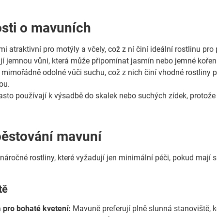
sti o mavuních
i atraktivní pro motýly a včely, což z ní činí ideální rostlinu pr
ají jemnou vůni, která může připomínat jasmín nebo jemné koření
mimořádně odolné vůči suchu, což z nich činí vhodné rostliny 
ou.
sto používají k výsadbě do skalek nebo suchých zídek, protož
pěstování mavuní
áročné rostliny, které vyžadují jen minimální péči, pokud mají 
tě
 pro bohaté kvetení:
Mavuně preferují plně slunná stanoviště, k