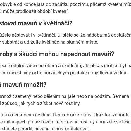
bvykle od konce jara do začátku podzimu, přičemž kvetení může
ů může prodloužit období kvetení.
stovat mavuň v květináči?
ete pěstovat i v květináči. Ujistěte se, že nádoba má dostatečn
 substrát a udržujte květináč na slunném místě.
oroby a škůdci mohou napadnout mavuň?
ecně odolné vůči chorobám a škůdcům, ale občas mohou být n
dními insekticidy nebo pravidelným postřikem mýdlovou vodou.
dá mavuň množit?
 množit semeny nebo dělením na jaře nebo na podzim. Semena 
í způsob, jak rychle získat nové rostliny.
ná a nenáročná rostlina, která dokáže zkrášlit každou zahradu 
 mít úspěch při pěstování této krásné rostliny a můžete se těšit
řebujete poradit, neváhejte nás kontaktovat.