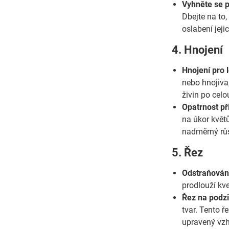
Vyhněte se 
Dbejte na to
oslabení jej
4. Hnojení
Hnojení pro l
nebo hnojiva,
živin po cel
Opatrnost př
na úkor květů
nadměrný růs
5. Řez
Odstraňování
prodlouží kve
Řez na podzi
tvar. Tento ř
upravený vzh