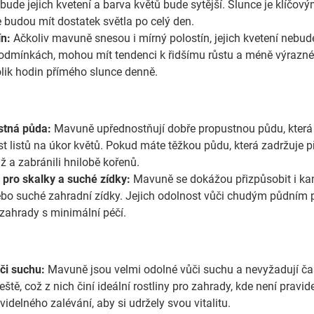
 bude jejich kvetení a barva květů bude sytější. Slunce je klíčový
e budou mít dostatek světla po celý den.
ín:
Ačkoliv mavuně snesou i mírný polostín, jejich kvetení nebude
podmínkách, mohou mít tendenci k řidšímu růstu a méně výraznému
lik hodin přímého slunce denně.
stná půda:
Mavuně upřednostňují dobře propustnou půdu, která n
 listů na úkor květů. Pokud máte těžkou půdu, která zadržuje pří
áž a zabránili hnilobě kořenů.
a pro skalky a suché zídky:
Mavuně se dokážou přizpůsobit i ka
ebo suché zahradní zídky. Jejich odolnost vůči chudým půdním 
zahrady s minimální péčí.
či suchu:
Mavuně jsou velmi odolné vůči suchu a nevyžadují čas
eště, což z nich činí ideální rostliny pro zahrady, kde není pra
videlného zalévání, aby si udržely svou vitalitu.