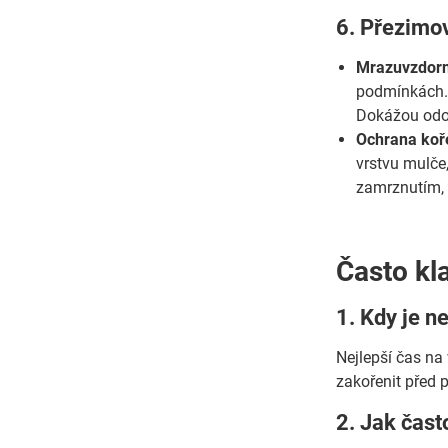
6. Přezimo
Mrazuvzdorno
podmínkách. 
Dokážou odol
Ochrana koř
vrstvu mulče,
zamrznutím, c
Často kl
1. Kdy je n
Nejlepší čas na
zakořenit před 
2. Jak čas