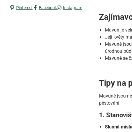
Pinterest
Facebook
Instagram
Zajímavo
Mavuň je velm
Její květy m
Mavuně jsou 
úrodnou půd
Mavuně se ča
Tipy na 
Mavuně jsou nen
pěstování:
1. Stanoviš
Slunná místa