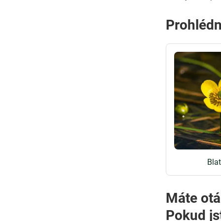
Prohlédn
Bla
Máte otá
Pokud js