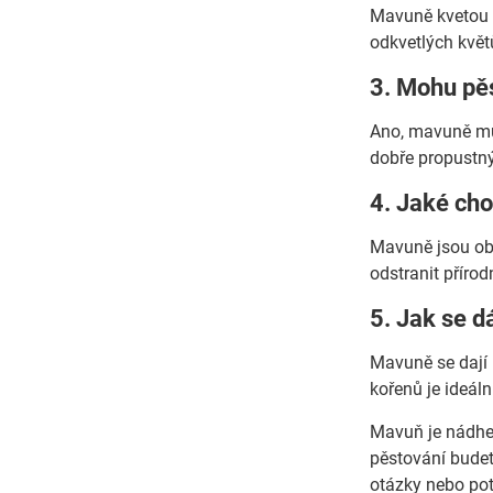
Mavuně kvetou o
odkvetlých květ
3. Mohu pě
Ano, mavuně můž
dobře propustný
4. Jaké ch
Mavuně jsou ob
odstranit příro
5. Jak se 
Mavuně se dají
kořenů je ideáln
Mavuň je nádher
pěstování budete
otázky nebo pot