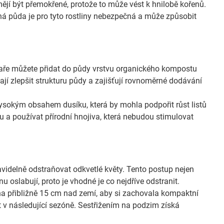
jí být přemokřené, protože to může vést k hnilobě kořenů.
ná půda je pro tyto rostliny nebezpečná a může způsobit
jaře můžete přidat do půdy vrstvu organického kompostu
ají zlepšit strukturu půdy a zajišťují rovnoměrné dodávání
sokým obsahem dusíku, která by mohla podpořit růst listů
ou a používat přírodní hnojiva, která nebudou stimulovat
avidelně odstraňovat odkvetlé květy. Tento postup nejen
nu oslabují, proto je vhodné je co nejdříve odstranit.
a přibližně 15 cm nad zemí, aby si zachovala kompaktní
st v následující sezóně. Sestřižením na podzim získá