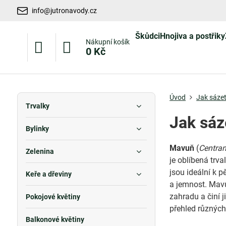
info@jutronavody.cz
Škůdci
Hnojiva a postřiky
Nákupní košík
0 Kč
Úvod
Jak sáze
Trvalky
Jak sáz
Bylinky
Mavuň
(
Centra
Zelenina
je oblíbená trva
jsou ideální k 
Keře a dřeviny
a jemnost. Mavu
zahradu a činí j
Pokojové květiny
přehled různých
Balkonové květiny