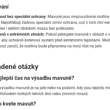
vání
st bez speciální ochrany:
Mavuně jsou mrazuvzdorné rostliny a
Nepotřebují žádnou speciální zimní ochranu, což z nich činí nen
at i delším obdobím mrazu bez poškození.
enů v extrémních zimách:
Pokud pěstujete mavuně v oblasti s v
 aby ochránili kořenový systém před extrémními teplotami. Mulčo
ož zaručí, že rostlina bude připravena na nový růst na jaře.
adené otázky
ejlepší čas na výsadbu mavuně?
 výsadbu mavuně je na jaře nebo na podzim, kdy jsou teploty m
příchodem horkých letních dnů nebo zimních mrazů.
to kvete mavuň?