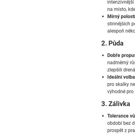
intenzivnější
na místo, kd
Mírný polost
stinnějších 
alespoň něko
2. Půda
Dobře propu
nadměrný růst
zlepšili dren
Ideální volb
pro skalky n
výhodné pro 
3. Zálivka
Tolerance vů
období bez d
prospět z pra