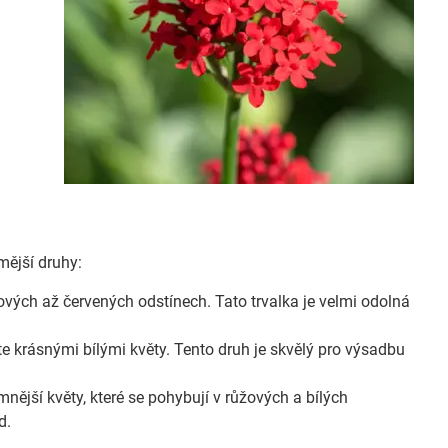
mější druhy:
žových až červených odstínech. Tato trvalka je velmi odolná
e krásnými bílými květy. Tento druh je skvělý pro výsadbu
mnější květy, které se pohybují v růžových a bílých
d.