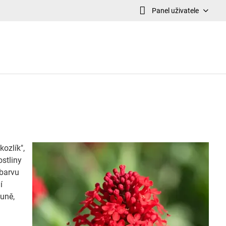
Panel uživatele
kozlík",
ostliny
 barvu
í
vuně,