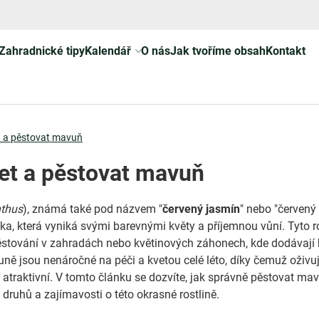
Zahradnické tipy
Kalendář
O nás
Jak tvoříme obsah
Kontakt
t a pěstovat mavuň
et a pěstovat mavuň
nthus
), známá také pod názvem "
červený jasmín
" nebo "červený 
lka, která vyniká svými barevnými květy a příjemnou vůní. Tyto r
pěstování v zahradách nebo květinových záhonech, kde dodávají
ně jsou nenáročné na péči a kvetou celé léto, díky čemuž oživuj
i atraktivní. V tomto článku se dozvíte, jak správně pěstovat ma
 druhů a zajímavosti o této okrasné rostlině.