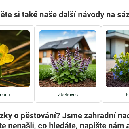
ěte si také naše další návody na sáz
touch
Zběhovec
B
zky o pěstování? Jsme zahradní na
te nenašli, co hledáte, napište ná