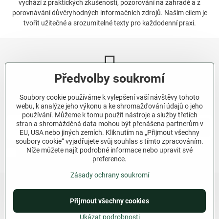
vychází z praktických zkušeností, pozorování na zahradě a z
porovnávání důvěryhodných informačních zdrojů. Naším cílem je
tvořit užitečné a srozumitelné texty pro každodenní praxi.
Předvolby soukromí
Newsletter
Soubory cookie používáme k vylepšení vaší návštěvy tohoto
Odebírat naše novinky:
webu, k analýze jeho výkonu a ke shromažďování údajů o jeho
používání. Můžeme k tomu použít nástroje a služby třetích
stran a shromážděná data mohou být přenášena partnerům v
Odebírat
EU, USA nebo jiných zemích. Kliknutím na „Přijmout všechny
soubory cookie“ vyjadřujete svůj souhlas s tímto zpracováním.
Níže můžete najít podrobné informace nebo upravit své
Chci se přihlásit k odběru novinek e-mailem.
preference.
Zásady ochrany soukromí
Přijmout všechny cookies
©
2026
Copyright
Předvolby soukromí
Zásady ochrany soukromí
Ukázat podrobnosti