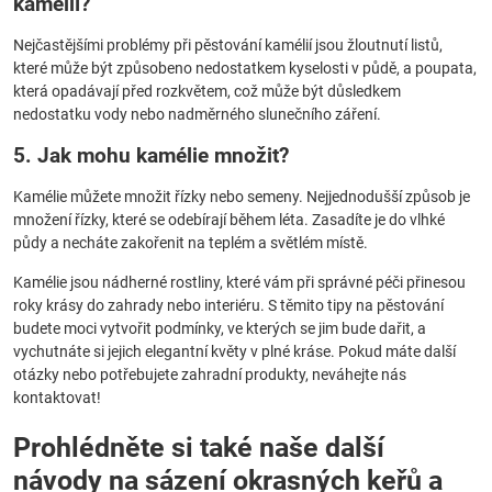
kamélií?
Nejčastějšími problémy při pěstování kamélií jsou žloutnutí listů,
které může být způsobeno nedostatkem kyselosti v půdě, a poupata,
která opadávají před rozkvětem, což může být důsledkem
nedostatku vody nebo nadměrného slunečního záření.
5. Jak mohu kamélie množit?
Kamélie můžete množit řízky nebo semeny. Nejjednodušší způsob je
množení řízky, které se odebírají během léta. Zasadíte je do vlhké
půdy a necháte zakořenit na teplém a světlém místě.
Kamélie jsou nádherné rostliny, které vám při správné péči přinesou
roky krásy do zahrady nebo interiéru. S těmito tipy na pěstování
budete moci vytvořit podmínky, ve kterých se jim bude dařit, a
vychutnáte si jejich elegantní květy v plné kráse. Pokud máte další
otázky nebo potřebujete zahradní produkty, neváhejte nás
kontaktovat!
Prohlédněte si také naše další
návody na sázení okrasných keřů a