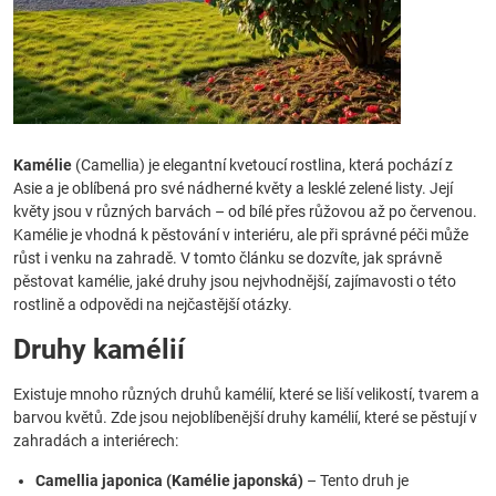
Kamélie
(Camellia) je elegantní kvetoucí rostlina, která pochází z
Asie a je oblíbená pro své nádherné květy a lesklé zelené listy. Její
květy jsou v různých barvách – od bílé přes růžovou až po červenou.
Kamélie je vhodná k pěstování v interiéru, ale při správné péči může
růst i venku na zahradě. V tomto článku se dozvíte, jak správně
pěstovat kamélie, jaké druhy jsou nejvhodnější, zajímavosti o této
rostlině a odpovědi na nejčastější otázky.
Druhy kamélií
Existuje mnoho různých druhů kamélií, které se liší velikostí, tvarem a
barvou květů. Zde jsou nejoblíbenější druhy kamélií, které se pěstují v
zahradách a interiérech:
Camellia japonica (Kamélie japonská)
– Tento druh je