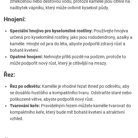
změkčenou nebo dešťovou vodu, protože kamélie jsou citlivé na
nadbytek vápníku, který může ovlivnit kyselost půdy.
Hnojení:
Speciální hnojivo pro kyselomilné rostliny:
Používejte hnojiva
určená pro kyselomilné rostliny, jako jsou rododendrony, azalky a
kamélie. Hnojte od jara do léta, abyste podpořili zdravý růst a
bohaté kvetení.
Opatrné hnojení:
Nehnojte příliš pozdě na podzim, protože to
může podpořit nový růst, který je citlivější na mrazy.
Řez:
Řez po odkvětu:
Kamélie je vhodné řezat ihned po odkvětu, aby
se dosáhlo hustšího a kompaktního tvaru. Odstraňte staré nebo
poškozené větve, abyste podpořili nový růst.
Tvarování keře:
Pravidelným řezem můžete kamélie tvarovat do
kompaktního keře, který bude mít bohaté kvetení a atraktivní
vzhled.