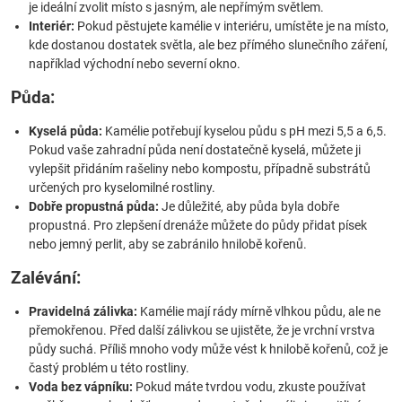
je ideální zvolit místo s jasným, ale nepřímým světlem.
Interiér:
Pokud pěstujete kamélie v interiéru, umístěte je na místo,
kde dostanou dostatek světla, ale bez přímého slunečního záření,
například východní nebo severní okno.
Půda:
Kyselá půda:
Kamélie potřebují kyselou půdu s pH mezi 5,5 a 6,5.
Pokud vaše zahradní půda není dostatečně kyselá, můžete ji
vylepšit přidáním rašeliny nebo kompostu, případně substrátů
určených pro kyselomilné rostliny.
Dobře propustná půda:
Je důležité, aby půda byla dobře
propustná. Pro zlepšení drenáže můžete do půdy přidat písek
nebo jemný perlit, aby se zabránilo hnilobě kořenů.
Zalévání:
Pravidelná zálivka:
Kamélie mají rády mírně vlhkou půdu, ale ne
přemokřenou. Před další zálivkou se ujistěte, že je vrchní vrstva
půdy suchá. Příliš mnoho vody může vést k hnilobě kořenů, což je
častý problém u této rostliny.
Voda bez vápníku:
Pokud máte tvrdou vodu, zkuste používat