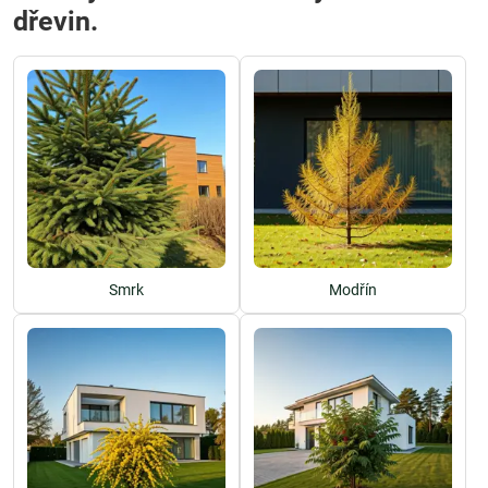
dřevin.
Smrk
Modřín