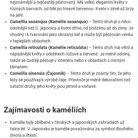
nejznámější a nejčastěji pěstovaný. Má velké, elegantní květy v
různých barvách, od bílé po tmavě červenou. Kvete v zimě až brzy
na jaře.
Camellia sasanqua (Kamélie sasanqua)
– Tento druh je o něco
odolnější než C. japonica a kvete dříve, od podzimu až do zimy. Je
vhodný i k tvarování jako okrasný keř a může být pěstován venku
v teplejších oblastech.
Camellia reticulata (Kamélie reticulata)
– Tento druh má větší a
nápadnější květy v odstínech růžové a červené. Je méně odolný,
takže se častěji pěstuje v interiéru nebo v oblastech s mírným
klimatem.
Camellia sinensis (Čajovník)
– Tento druh je známý tím, že jeho
listy se používají k výrobě čaje. Přestože je méně dekorativní než
ostatní druhy, jeho květy jsou jemné a voňavé.
Zajímavosti o kaméliích
Kamélie byly oblíbené v čínských a japonských zahradách už
tisíce let. V Japonsku je kamélie považována za symbol dlouhého
života a štěstí.