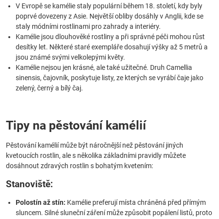
V Evropě se kamélie staly populární během 18. století, kdy byly
poprvé dovezeny z Asie. Největší obliby dosáhly v Anglii, kde se
staly módními rostlinami pro zahrady a interiéry.
Kamélie jsou dlouhověké rostliny a při správné péči mohou růst
desítky let. Některé staré exempláře dosahují výšky až 5 metrů a
jsou známé svými velkolepými květy.
Kamélie nejsou jen krásné, ale také užitečné. Druh Camellia
sinensis, čajovník, poskytuje listy, ze kterých se vyrábí čaje jako
zelený, černý a bílý čaj.
Tipy na pěstování kamélií
Pěstování kamélií může být náročnější než pěstování jiných
kvetoucích rostlin, ale s několika základními pravidly můžete
dosáhnout zdravých rostlin s bohatým kvetením:
Stanoviště:
Polostín až stín:
Kamélie preferují místa chráněná před přímým
sluncem. Silné sluneční záření může způsobit popálení listů, proto