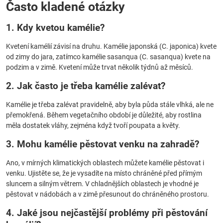
Často kladené otázky
1. Kdy kvetou kamélie?
Kvetení kamélií závisí na druhu. Kamélie japonská (C. japonica) kvete
od zimy do jara, zatímco kamélie sasanqua (C. sasanqua) kvete na
podzim a v zimě. Kvetení může trvat několik týdnů až měsíců.
2. Jak často je třeba kamélie zalévat?
Kamélie je třeba zalévat pravidelně, aby byla půda stále vlhká, ale ne
přemokřená. Během vegetačního období je důležité, aby rostlina
měla dostatek vláhy, zejména když tvoří poupata a květy.
3. Mohu kamélie pěstovat venku na zahradě?
Ano, v mírných klimatických oblastech můžete kamélie pěstovat i
venku. Ujistěte se, že je vysadíte na místo chráněné před přímým
sluncem a silným větrem. V chladnějších oblastech je vhodné je
pěstovat v nádobách a v zimě přesunout do chráněného prostoru.
4. Jaké jsou nejčastější problémy při pěstování