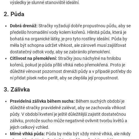
výsledky je slunné stanoviště ideální.
2. Půda
Dobrá drenáž:
Stračky vyžadují dobře propustnou půdu, aby se
předešlo hromadění vody kolem kořenů. Hlinitá půda, která je
bohatá na organické látky, je pro tyto rostliny ideální. Půda by
měla být schopna udržet vlhkost, ale zároveň musí zajišťovat
dostatečný odtok vody, aby se zabránilo přemokření.
Citlivost na přemokření:
Stračky jsou náchylné na hnilobu
kořenů, pokud je půda příliš vlhká nebo přemokřená. Proto je
důležité věnovat pozornost drenáži půdy a v případě potřeby do
ní přidat písek nebo perlit, aby se zlepšila její propustnost.
3. Zálivka
Pravidelná zálivka během sucha:
Během suchých období je
důležité stračky pravidelně zalévat, aby se zachovala vlhkost
půdy. V období kvetení je ještě důležitější zajistit dostatečnou
zálivku, protože sucho může negativně ovlivnit tvorbu květů a
jejich celkový vzhled.
Mírně vlhká půda:
Půda by měla být vždy mírně vlhká, ale nikdy