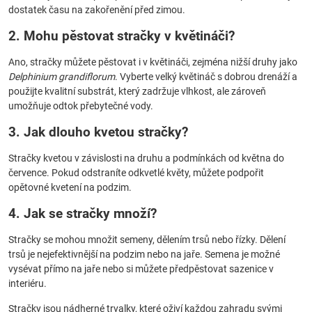
dostatek času na zakořenění před zimou.
2. Mohu pěstovat stračky v květináči?
Ano, stračky můžete pěstovat i v květináči, zejména nižší druhy jako
Delphinium grandiflorum
. Vyberte velký květináč s dobrou drenáží a
použijte kvalitní substrát, který zadržuje vlhkost, ale zároveň
umožňuje odtok přebytečné vody.
3. Jak dlouho kvetou stračky?
Stračky kvetou v závislosti na druhu a podmínkách od května do
července. Pokud odstraníte odkvetlé květy, můžete podpořit
opětovné kvetení na podzim.
4. Jak se stračky množí?
Stračky se mohou množit semeny, dělením trsů nebo řízky. Dělení
trsů je nejefektivnější na podzim nebo na jaře. Semena je možné
vysévat přímo na jaře nebo si můžete předpěstovat sazenice v
interiéru.
Stračky jsou nádherné trvalky, které oživí každou zahradu svými