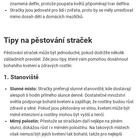
znamená delfín, protože poupata květů připomínají tvar delfína.
Stračky jsou jedovaté pro lidi i zvířata, proto by se měly umisťovat
mimo dosah dětí a domácích mazlíčků.
Tipy na pěstování straček
Pěstování straček může být jednoduché, pokud dodržíte několik
základních pravidel. Zde jsou tipy, které vám pomohou dosáhnout
bohatého kvetení a zdravých rostlin:
1. Stanoviště
Slunné místo:
Stračky preferují slunné stanoviště, kde dostávají
alespoň 6 hodin přímého slunce denně. Dostatečné množství
světla podporuje bohaté kvetení a zajišťuje, že rostliny budou růst
zdravé a silné. Pokud jsou pěstovány ve stínu, kvetení může být
méně intenzivní a rostliny mohou být vyšší a tenčí.
Mírný polostín:
Přestože se stračkám daří nejlépe na plném
slunci, dokážou růst i v mírném polostínu. Na takových místech
však nemusí být jejich kvetení tak bohaté, takže pro nejlepší