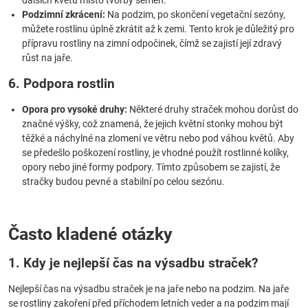
dalších květů místo tvorby semen.
Podzimní zkrácení:
Na podzim, po skončení vegetační sezóny,
můžete rostlinu úplně zkrátit až k zemi. Tento krok je důležitý pro
přípravu rostliny na zimní odpočinek, čímž se zajistí její zdravý
růst na jaře.
6. Podpora rostlin
Opora pro vysoké druhy:
Některé druhy straček mohou dorůst do
značné výšky, což znamená, že jejich květní stonky mohou být
těžké a náchylné na zlomení ve větru nebo pod váhou květů. Aby
se předešlo poškození rostliny, je vhodné použít rostlinné kolíky,
opory nebo jiné formy podpory. Tímto způsobem se zajistí, že
stračky budou pevné a stabilní po celou sezónu.
Často kladené otázky
1. Kdy je nejlepší čas na výsadbu straček?
Nejlepší čas na výsadbu straček je na jaře nebo na podzim. Na jaře
se rostliny zakoření před příchodem letních veder a na podzim mají