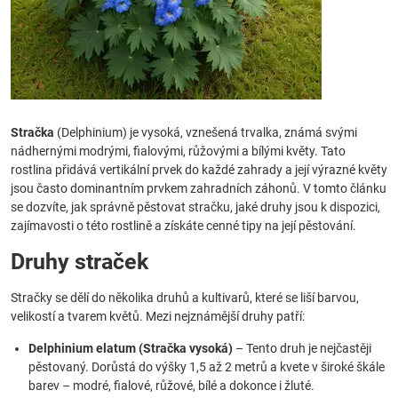
Stračka
(Delphinium) je vysoká, vznešená trvalka, známá svými
nádhernými modrými, fialovými, růžovými a bílými květy. Tato
rostlina přidává vertikální prvek do každé zahrady a její výrazné květy
jsou často dominantním prvkem zahradních záhonů. V tomto článku
se dozvíte, jak správně pěstovat stračku, jaké druhy jsou k dispozici,
zajímavosti o této rostlině a získáte cenné tipy na její pěstování.
Druhy straček
Stračky se dělí do několika druhů a kultivarů, které se liší barvou,
velikostí a tvarem květů. Mezi nejznámější druhy patří:
Delphinium elatum (Stračka vysoká)
– Tento druh je nejčastěji
pěstovaný. Dorůstá do výšky 1,5 až 2 metrů a kvete v široké škále
barev – modré, fialové, růžové, bílé a dokonce i žluté.