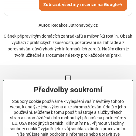
Zobrazit všechny recenze na Google
→
Autor:
Redakce Jutronavody.cz
Článek připravil tým domácích zahrádkářů a milovníků rostlin. Obsah
vychází z praktických zkušeností, pozorování na zahradě a z
porovnávání důvěryhodných informačních zdrojů. Naším cílem je
tvořit užitečné a srozumitelné texty pro každodenní praxi.
Předvolby soukromí
Newsletter
Soubory cookie používáme k vylepšení vaší návštěvy tohoto
Odebírat naše novinky:
webu, k analýze jeho výkonu a ke shromažďování údajů o jeho
používání. Můžeme k tomu použít nástroje a služby třetích
stran a shromážděná data mohou být přenášena partnerům v
Odebírat
EU, USA nebo jiných zemích. Kliknutím na „Přijmout všechny
soubory cookie“ vyjadřujete svůj souhlas s tímto zpracováním.
Níže můžete najít podrobné informace nebo upravit své
Chci se přihlásit k odběru novinek e-mailem.