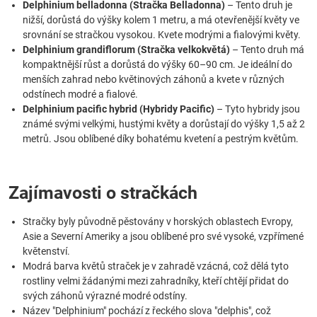
Delphinium belladonna (Stračka Belladonna)
– Tento druh je
nižší, dorůstá do výšky kolem 1 metru, a má otevřenější květy ve
srovnání se stračkou vysokou. Kvete modrými a fialovými květy.
Delphinium grandiflorum (Stračka velkokvětá)
– Tento druh má
kompaktnější růst a dorůstá do výšky 60–90 cm. Je ideální do
menších zahrad nebo květinových záhonů a kvete v různých
odstínech modré a fialové.
Delphinium pacific hybrid (Hybridy Pacific)
– Tyto hybridy jsou
známé svými velkými, hustými květy a dorůstají do výšky 1,5 až 2
metrů. Jsou oblíbené díky bohatému kvetení a pestrým květům.
Zajímavosti o stračkách
Stračky byly původně pěstovány v horských oblastech Evropy,
Asie a Severní Ameriky a jsou oblíbené pro své vysoké, vzpřímené
květenství.
Modrá barva květů straček je v zahradě vzácná, což dělá tyto
rostliny velmi žádanými mezi zahradníky, kteří chtějí přidat do
svých záhonů výrazné modré odstíny.
Název "Delphinium" pochází z řeckého slova "delphis", což