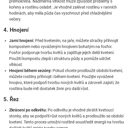
přemokřená. Nadměrná vlhkost může způsobit problémy s
kořeny a rostlinu oslabit. Je vhodné zalévat rostlinu v ranních
hodinách, aby měla půda čas vyschnout před chladnějšími
večery.
4. Hnojení
Jarní hnojení:
Před kvetením, na jaře, můžete stračky přihnojit
kompostem nebo vyváženým hnojivem bohatým na fosfor.
Fosfor podporuje tvorbu květů a zajišťuje jejich delší kvetení.
Použití kompostu zlepší i strukturu půdy a pomůže udržet
vlhkost.
Hnojení během sezóny:
Pokud chcete prodloužit období kvetení,
můžete rostliny přihnojit i během kvetení. Použijte vyvážené
hnojivo, které podpoří tvorbu nových květů a zároveň zajistí, že
rostlina bude mít dostatek živin pro další růst.
5. Řez
Zkrácení po odkvětu:
Po odkvětu je vhodné zkrátit kvetoucí
stonky, aby se podpořil růst nových květů a prodloužilo se období
kvetení. Tento proces umožní rostlině soustředit energii na tvorbu