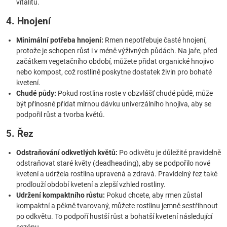
vitalitu.
4. Hnojení
Minimální potřeba hnojení:
Rmen nepotřebuje časté hnojení,
protože je schopen růst i v méně výživných půdách. Na jaře, před
začátkem vegetačního období, můžete přidat organické hnojivo
nebo kompost, což rostlině poskytne dostatek živin pro bohaté
kvetení.
Chudé půdy:
Pokud rostlina roste v obzvlášť chudé půdě, může
být přínosné přidat mírnou dávku univerzálního hnojiva, aby se
podpořil růst a tvorba květů.
5. Řez
Odstraňování odkvetlých květů:
Po odkvětu je důležité pravidelně
odstraňovat staré květy (deadheading), aby se podpořilo nové
kvetení a udržela rostlina upravená a zdravá. Pravidelný řez také
prodlouží období kvetení a zlepší vzhled rostliny.
Udržení kompaktního růstu:
Pokud chcete, aby rmen zůstal
kompaktní a pěkně tvarovaný, můžete rostlinu jemně sestřihnout
po odkvětu. To podpoří hustší růst a bohatší kvetení následující