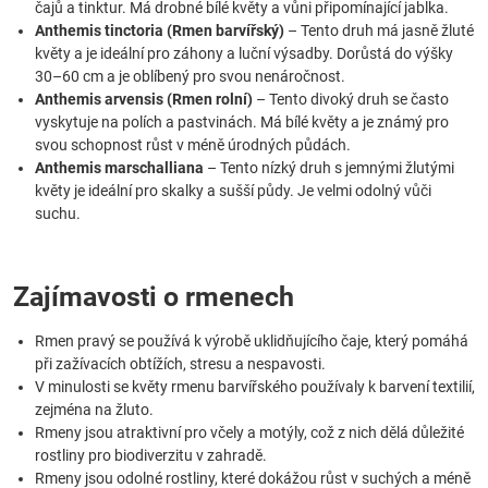
čajů a tinktur. Má drobné bílé květy a vůni připomínající jablka.
Anthemis tinctoria (Rmen barvířský)
– Tento druh má jasně žluté
květy a je ideální pro záhony a luční výsadby. Dorůstá do výšky
30–60 cm a je oblíbený pro svou nenáročnost.
Anthemis arvensis (Rmen rolní)
– Tento divoký druh se často
vyskytuje na polích a pastvinách. Má bílé květy a je známý pro
svou schopnost růst v méně úrodných půdách.
Anthemis marschalliana
– Tento nízký druh s jemnými žlutými
květy je ideální pro skalky a sušší půdy. Je velmi odolný vůči
suchu.
Zajímavosti o rmenech
Rmen pravý se používá k výrobě uklidňujícího čaje, který pomáhá
při zažívacích obtížích, stresu a nespavosti.
V minulosti se květy rmenu barvířského používaly k barvení textilií,
zejména na žluto.
Rmeny jsou atraktivní pro včely a motýly, což z nich dělá důležité
rostliny pro biodiverzitu v zahradě.
Rmeny jsou odolné rostliny, které dokážou růst v suchých a méně