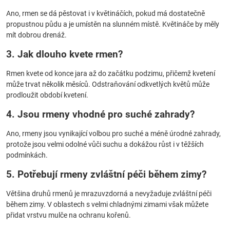
Ano, rmen se dá pěstovat i v květináčích, pokud má dostatečně
propustnou půdu a je umístěn na slunném místě. Květináče by měly
mít dobrou drenáž.
3. Jak dlouho kvete rmen?
Rmen kvete od konce jara až do začátku podzimu, přičemž kvetení
může trvat několik měsíců. Odstraňování odkvetlých květů může
prodloužit období kvetení.
4. Jsou rmeny vhodné pro suché zahrady?
Ano, rmeny jsou vynikající volbou pro suché a méně úrodné zahrady,
protože jsou velmi odolné vůči suchu a dokážou růst i v těžších
podmínkách.
5. Potřebují rmeny zvláštní péči během zimy?
Většina druhů rmenů je mrazuvzdorná a nevyžaduje zvláštní péči
během zimy. V oblastech s velmi chladnými zimami však můžete
přidat vrstvu mulče na ochranu kořenů.