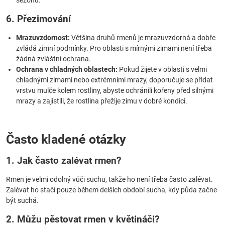
sezónu.
6. Přezimování
Mrazuvzdornost:
Většina druhů rmenů je mrazuvzdorná a dobře
zvládá zimní podmínky. Pro oblasti s mírnými zimami není třeba
žádná zvláštní ochrana.
Ochrana v chladných oblastech:
Pokud žijete v oblasti s velmi
chladnými zimami nebo extrémními mrazy, doporučuje se přidat
vrstvu mulče kolem rostliny, abyste ochránili kořeny před silnými
mrazy a zajistili, že rostlina přežije zimu v dobré kondici.
Často kladené otázky
1. Jak často zalévat rmen?
Rmen je velmi odolný vůči suchu, takže ho není třeba často zalévat.
Zalévat ho stačí pouze během delších období sucha, kdy půda začne
být suchá.
2. Můžu pěstovat rmen v květináči?