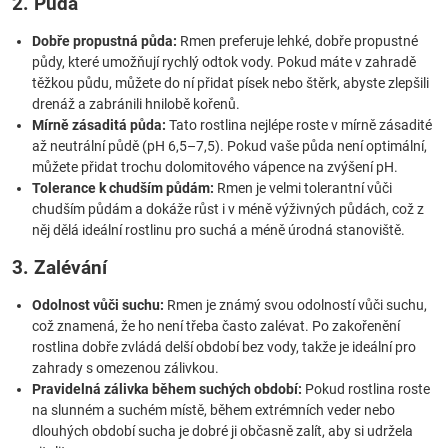
2. Půda
Dobře propustná půda:
Rmen preferuje lehké, dobře propustné
půdy, které umožňují rychlý odtok vody. Pokud máte v zahradě
těžkou půdu, můžete do ní přidat písek nebo štěrk, abyste zlepšili
drenáž a zabránili hnilobě kořenů.
Mírně zásaditá půda:
Tato rostlina nejlépe roste v mírně zásadité
až neutrální půdě (pH 6,5–7,5). Pokud vaše půda není optimální,
můžete přidat trochu dolomitového vápence na zvýšení pH.
Tolerance k chudším půdám:
Rmen je velmi tolerantní vůči
chudším půdám a dokáže růst i v méně výživných půdách, což z
něj dělá ideální rostlinu pro suchá a méně úrodná stanoviště.
3. Zalévání
Odolnost vůči suchu:
Rmen je známý svou odolností vůči suchu,
což znamená, že ho není třeba často zalévat. Po zakořenění
rostlina dobře zvládá delší období bez vody, takže je ideální pro
zahrady s omezenou zálivkou.
Pravidelná zálivka během suchých období:
Pokud rostlina roste
na slunném a suchém místě, během extrémních veder nebo
dlouhých období sucha je dobré ji občasně zalít, aby si udržela