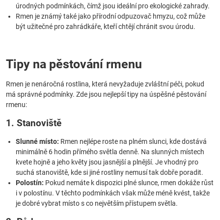
úrodných podmínkách, čímž jsou ideální pro ekologické zahrady.
Rmen je známý také jako přírodní odpuzovač hmyzu, což může
být užitečné pro zahrádkáře, kteří chtějí chránit svou úrodu.
Tipy na pěstování rmenu
Rmen je nenáročná rostlina, která nevyžaduje zvláštní péči, pokud
má správné podmínky. Zde jsou nejlepší tipy na úspěšné pěstování
rmenu:
1. Stanoviště
Slunné místo:
Rmen nejlépe roste na plném slunci, kde dostává
minimálně 6 hodin přímého světla denně. Na slunných místech
kvete hojně a jeho květy jsou jasnější a plnější. Je vhodný pro
suchá stanoviště, kde si jiné rostliny nemusí tak dobře poradit.
Polostín:
Pokud nemáte k dispozici plné slunce, rmen dokáže růst
i v polostínu. V těchto podmínkách však může méně kvést, takže
je dobré vybrat místo s co největším přístupem světla.