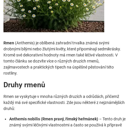
Rmen
(Anthemis) je oblíbená zahradní trvalka známá svými
drobnými bílými nebo žlutými květy, které připomínají sedmikrásky.
Kromě své dekorativní hodnoty má rmen také léčivé vlastnosti. V
tomto článku se dozvíte více o různých druzích rmenů,
zajímavostech a praktických tipech na úspěšné pěstování této
rostliny.
Druhy rmenů
Rmen se vyskytuje v mnoha různých druzích a odrůdách, přičemž
každý má své specifické vlastnosti. Zde jsou některé z nejznámějších
druhů:
Anthemis nobilis (Rmen pravý, římský heřmánek)
– Tento druh je
známý svými léčivými vlastnostmi a často se používá k přípravě