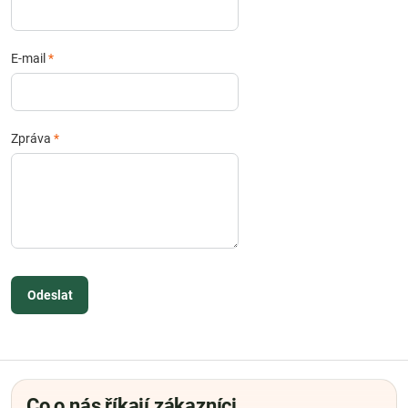
E-mail
*
Zpráva
*
Odeslat
Co o nás říkají zákazníci