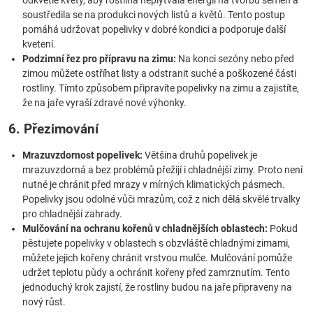
odkvetlé květy, aby rostlina neplýtvala energií na tvorbu semen a
soustředila se na produkci nových listů a květů. Tento postup
pomáhá udržovat popelivky v dobré kondici a podporuje další
kvetení.
Podzimní řez pro přípravu na zimu:
Na konci sezóny nebo před
zimou můžete ostříhat listy a odstranit suché a poškozené části
rostliny. Tímto způsobem připravíte popelivky na zimu a zajistíte,
že na jaře vyraší zdravé nové výhonky.
6. Přezimování
Mrazuvzdornost popelivek:
Většina druhů popelivek je
mrazuvzdorná a bez problémů přežijí i chladnější zimy. Proto není
nutné je chránit před mrazy v mírných klimatických pásmech.
Popelivky jsou odolné vůči mrazům, což z nich dělá skvělé trvalky
pro chladnější zahrady.
Mulčování na ochranu kořenů v chladnějších oblastech:
Pokud
pěstujete popelivky v oblastech s obzvláště chladnými zimami,
můžete jejich kořeny chránit vrstvou mulče. Mulčování pomůže
udržet teplotu půdy a ochránit kořeny před zamrznutím. Tento
jednoduchý krok zajistí, že rostliny budou na jaře připraveny na
nový růst.