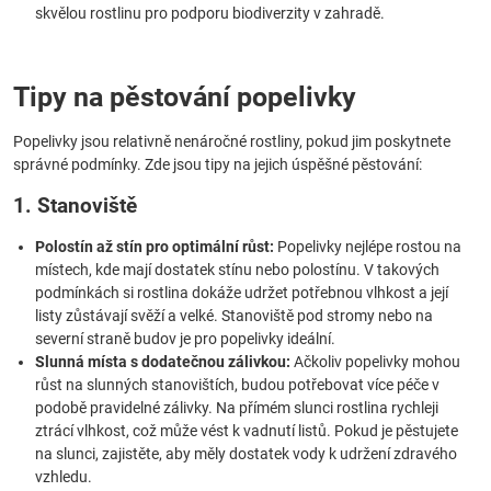
skvělou rostlinu pro podporu biodiverzity v zahradě.
Tipy na pěstování popelivky
Popelivky jsou relativně nenáročné rostliny, pokud jim poskytnete
správné podmínky. Zde jsou tipy na jejich úspěšné pěstování:
1. Stanoviště
Polostín až stín pro optimální růst:
Popelivky nejlépe rostou na
místech, kde mají dostatek stínu nebo polostínu. V takových
podmínkách si rostlina dokáže udržet potřebnou vlhkost a její
listy zůstávají svěží a velké. Stanoviště pod stromy nebo na
severní straně budov je pro popelivky ideální.
Slunná místa s dodatečnou zálivkou:
Ačkoliv popelivky mohou
růst na slunných stanovištích, budou potřebovat více péče v
podobě pravidelné zálivky. Na přímém slunci rostlina rychleji
ztrácí vlhkost, což může vést k vadnutí listů. Pokud je pěstujete
na slunci, zajistěte, aby měly dostatek vody k udržení zdravého
vzhledu.