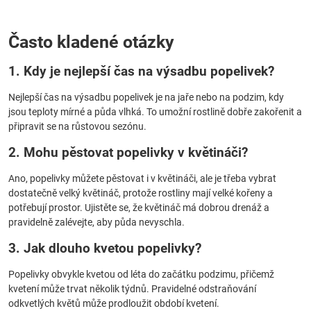
Často kladené otázky
1. Kdy je nejlepší čas na výsadbu popelivek?
Nejlepší čas na výsadbu popelivek je na jaře nebo na podzim, kdy
jsou teploty mírné a půda vlhká. To umožní rostlině dobře zakořenit a
připravit se na růstovou sezónu.
2. Mohu pěstovat popelivky v květináči?
Ano, popelivky můžete pěstovat i v květináči, ale je třeba vybrat
dostatečně velký květináč, protože rostliny mají velké kořeny a
potřebují prostor. Ujistěte se, že květináč má dobrou drenáž a
pravidelně zalévejte, aby půda nevyschla.
3. Jak dlouho kvetou popelivky?
Popelivky obvykle kvetou od léta do začátku podzimu, přičemž
kvetení může trvat několik týdnů. Pravidelné odstraňování
odkvetlých květů může prodloužit období kvetení.