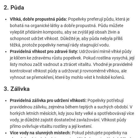
2. Půda
Vlhká, dobře propustná půda:
Popelivky preferují půdu, která je
bohatá na organické látky a dobře propustná. Půdu můžete
vylepšit přidáním kompostu, aby se zvýšil její obsah živin a
schopnost udržet vlhkost. Důležité je, aby půda nebyla příliš
těžká, protože popelivky nemají rády stagnující vodu.
Pravidelná vlhkost pro zdravé listy:
Udržování mírně vlhké půdy
je klíčem ke zdravému růstu popelivek. Pokud rostlina vysychá, její
listy mohou začít vadnout a ztrácet vitalitu. Vhodné je pravidelně
kontrolovat vlhkost půdy a udržovat ji rovnoměrně vlhkou, ale
vyhnout se přemokření, které by mohlo vést k hnilobě kořenů.
3. Zálivka
Pravidelná zálivka pro udržení vlhkosti:
Popelivky potřebují
pravidelnou zálivku, zejména během teplých a suchých období. V
horkých letních měsících, kdy jsou listy velké a spotřebovávají více
vody, je důležité zajistit dostatečné zavlažování. Vlhkost půdy
přímo ovlivňuje vitalitu rostliny a její kvetení.
Více vody na slunných místech:
Pokud pěstujete popelivky na