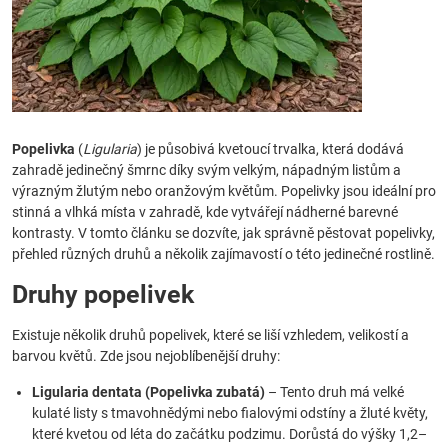
Popelivka
(
Ligularia
) je působivá kvetoucí trvalka, která dodává
zahradě jedinečný šmrnc díky svým velkým, nápadným listům a
výrazným žlutým nebo oranžovým květům. Popelivky jsou ideální pro
stinná a vlhká místa v zahradě, kde vytvářejí nádherné barevné
kontrasty. V tomto článku se dozvíte, jak správně pěstovat popelivky,
přehled různých druhů a několik zajímavostí o této jedinečné rostlině.
Druhy popelivek
Existuje několik druhů popelivek, které se liší vzhledem, velikostí a
barvou květů. Zde jsou nejoblíbenější druhy:
Ligularia dentata (Popelivka zubatá)
– Tento druh má velké
kulaté listy s tmavohnědými nebo fialovými odstíny a žluté květy,
které kvetou od léta do začátku podzimu. Dorůstá do výšky 1,2–