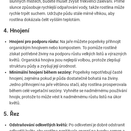
slunných místech, budete muset zvýšit frekvenci zalévání. Přímé
slunce způsobuje rychlejší odpařování vody, takže rostlina může
rychle trpět suchem. Udržujte půdu stále mírně vlhkou, aby
rostlina dokázala čelit vyšším teplotám.
4. Hnojení
Hnojení pro podporu růstu:
Na jaře můžete popelivky přihnojit
organickým hnojivem nebo kompostem. To pomůže rostlině
získat potřebné živiny na podporu růstu velkých listů a výrazných
květů. Organická hnojiva jsou nejlepší volbou, protože zlepšují
strukturu půdy a zvyšují její úrodnost.
Minimální hnojení během sezóny:
Popelivky nepotřebují časté
hnojení, zejména pokud je půda dostatečně bohatá na živiny.
Jedno přihnojení na jaře většinou stačí, aby rostlina prosperovala
během celé vegetační sezóny. Vyhněte se nadměrnému používání
hnojiv, protože to může vést k nadměrnému růstu listů na úkor
květů.
5. Řez
Odstraňování odkvetlých květů:
Po odkvetení je dobré odstranit