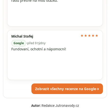
radu přesně na mou otázku.
★★★★★
Michal Stofej
Google
•
před 9 týdny
Fundovaní, ochotní a nápomocní!
Zobrazit všechny recenze na Google
→
Autor:
Redakce Jutronavody.cz