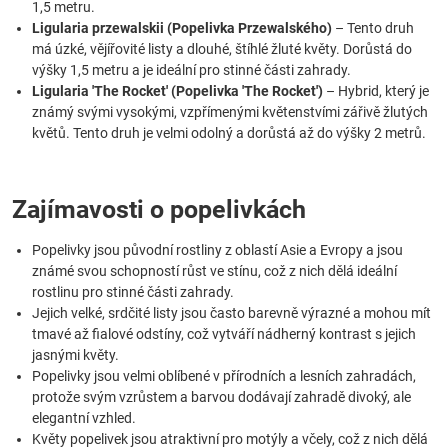
1,5 metru.
Ligularia przewalskii (Popelivka Przewalského)
– Tento druh
má úzké, vějířovité listy a dlouhé, štíhlé žluté květy. Dorůstá do
výšky 1,5 metru a je ideální pro stinné části zahrady.
Ligularia 'The Rocket' (Popelivka 'The Rocket')
– Hybrid, který je
známý svými vysokými, vzpřímenými květenstvími zářivě žlutých
květů. Tento druh je velmi odolný a dorůstá až do výšky 2 metrů.
Zajímavosti o popelivkách
Popelivky jsou původní rostliny z oblastí Asie a Evropy a jsou
známé svou schopností růst ve stínu, což z nich dělá ideální
rostlinu pro stinné části zahrady.
Jejich velké, srdčité listy jsou často barevně výrazné a mohou mít
tmavé až fialové odstíny, což vytváří nádherný kontrast s jejich
jasnými květy.
Popelivky jsou velmi oblíbené v přírodních a lesních zahradách,
protože svým vzrůstem a barvou dodávají zahradě divoký, ale
elegantní vzhled.
Květy popelivek jsou atraktivní pro motýly a včely, což z nich dělá