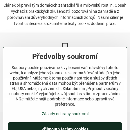
Článek připravil tým domácích zahrádkářů a milovníků rostlin. Obsah
vychází z praktických zkušeností, pozorování na zahradě a z
porovnávání důvěryhodných informačních zdrojů. Naším cílem je
tvořit užitečné a srozumitelné texty pro každodenní praxi.
Předvolby soukromí
Newsletter
Soubory cookie používáme k vylepšení vaší návštěvy tohoto
Odebírat naše novinky:
webu, k analýze jeho výkonu a ke shromažďování údajů o jeho
používání. Můžeme k tomu použít nástroje a služby třetích
stran a shromážděná data mohou být přenášena partnerům v
Odebírat
EU, USA nebo jiných zemích. Kliknutím na „Přijmout všechny
soubory cookie“ vyjadřujete svůj souhlas s tímto zpracováním.
Níže můžete najít podrobné informace nebo upravit své
Chci se přihlásit k odběru novinek e-mailem.
preference.
Zásady ochrany soukromí
Přijmout všechny cookies