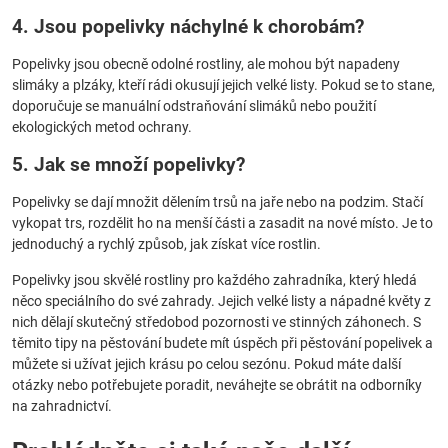
4. Jsou popelivky náchylné k chorobám?
Popelivky jsou obecně odolné rostliny, ale mohou být napadeny
slimáky a plzáky, kteří rádi okusují jejich velké listy. Pokud se to stane,
doporučuje se manuální odstraňování slimáků nebo použití
ekologických metod ochrany.
5. Jak se množí popelivky?
Popelivky se dají množit dělením trsů na jaře nebo na podzim. Stačí
vykopat trs, rozdělit ho na menší části a zasadit na nové místo. Je to
jednoduchý a rychlý způsob, jak získat více rostlin.
Popelivky jsou skvělé rostliny pro každého zahradníka, který hledá
něco speciálního do své zahrady. Jejich velké listy a nápadné květy z
nich dělají skutečný středobod pozornosti ve stinných záhonech. S
těmito tipy na pěstování budete mít úspěch při pěstování popelivek a
můžete si užívat jejich krásu po celou sezónu. Pokud máte další
otázky nebo potřebujete poradit, neváhejte se obrátit na odborníky
na zahradnictví.