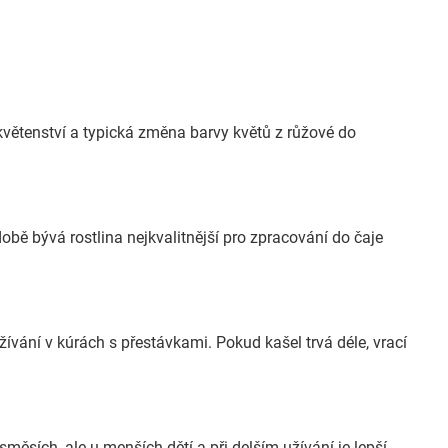
v květenství a typická změna barvy květů z růžové do
době bývá rostlina nejkvalitnější pro zpracování do čaje
ívání v kúrách s přestávkami. Pokud kašel trvá déle, vrací
směsích, ale u menších dětí a při delším užívání je lepší