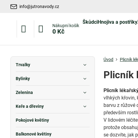
info@jutronavody.cz
Škůdci
Hnojiva a postřiky
Nákupní košík
0 Kč
Úvod
Plicník lé
Trvalky
Plicník 
Bylinky
Plicník lékařsk
Zelenina
vlhkých křovin, 
barvu z růžové 
Keře a dřeviny
především rostli
V lidovém léčite
Pokojové květiny
protože obsahuje
Balkonové květiny
se dozvíte, jak 