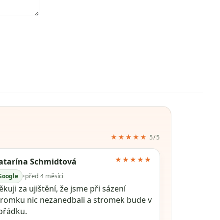
★★★★★
5/5
★★★★★
atarína Schmidtová
Google
•
před 4 měsíci
kuji za ujištění, že jsme při sázení
tromku nic nezanedbali a stromek bude v
ořádku.