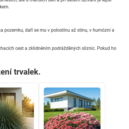
íkem.
 na pozemku, daří se mu v polostínu až stínu, v humózní a
dýchacích cest a zklidněním podrážděných sliznic. Pokud ho
ení trvalek.