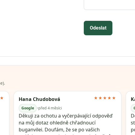
Odeslat
e).
★
★★★★★
Hana Chudobová
K
Google
•
před 4 měsíci
Děkuji za ochotu a vyčerpávající odpověď
Dě
na můj dotaz ohledně chřadnoucí
s
buganvilei. Doufám, že se po vašich
p