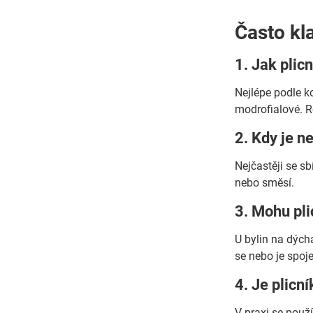
Často kl
1. Jak plic
Nejlépe podle ko
modrofialové. R
2. Kdy je n
Nejčastěji se sb
nebo směsí.
3. Mohu pli
U bylin na dých
se nebo je spoje
4. Je plicní
V praxi se použí