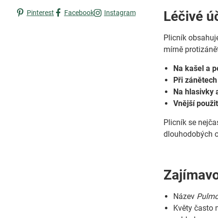
Léčivé ú
Pinterest
Facebook
Instagram
Plicník obsahu
mírně protizáně
Na kašel a p
Při zánětech
Na hlasivky 
Vnější použit
Plicník se nejča
dlouhodobých ob
Zajímavo
Název
Pulmo
Květy často 