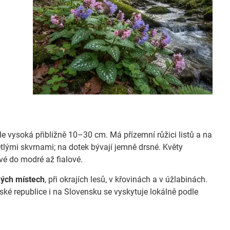
kle vysoká přibližně 10–30 cm. Má přízemní růžici listů a na
větlými skvrnami; na dotek bývají jemně drsné. Květy
vé do modré až fialové.
ných místech
, při okrajích lesů, v křovinách a v úžlabinách.
é republice i na Slovensku se vyskytuje lokálně podle