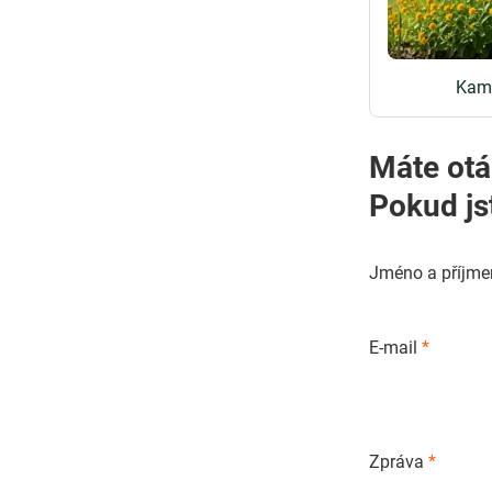
Kamz
Máte otá
Pokud js
Jméno a příjme
E-mail
*
Zpráva
*