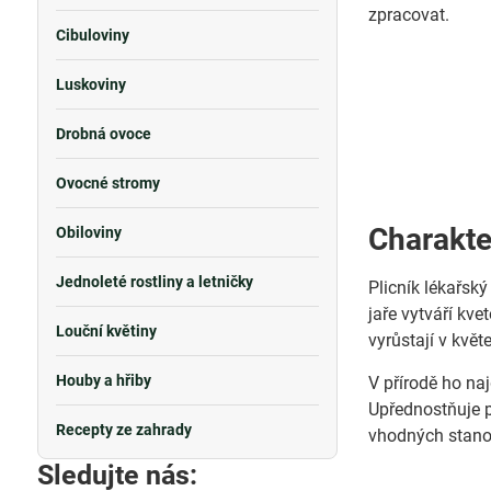
zpracovat.
Cibuloviny
Luskoviny
Drobná ovoce
Ovocné stromy
Charakte
Obiloviny
Jednoleté rostliny a letničky
Plicník lékařský
jaře vytváří kve
Louční květiny
vyrůstají v kvě
Houby a hřiby
V přírodě ho na
Upřednostňuje p
Recepty ze zahrady
vhodných stanov
Sledujte nás: