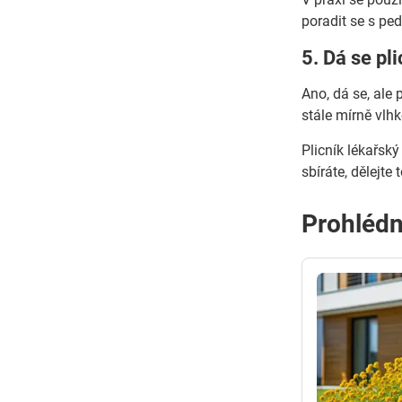
poradit se s ped
5. Dá se pl
Ano, dá se, ale
stále mírně vlhk
Plicník lékařsk
sbíráte, dělejte
Prohlédn