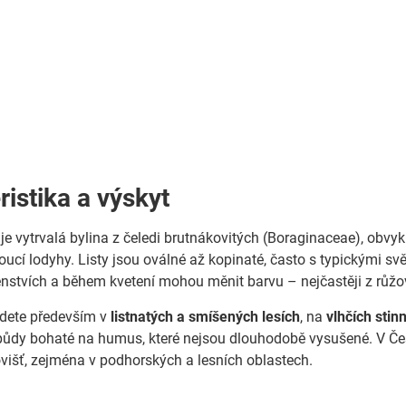
ristika a výskyt
 je vytrvalá bylina z čeledi brutnákovitých (Boraginaceae), obvy
toucí lodyhy. Listy jsou oválné až kopinaté, často s typickými s
tenstvích a během kvetení mohou měnit barvu – nejčastěji z růžo
jdete především v
listnatých a smíšených lesích
, na
vlhčích stin
ůdy bohaté na humus, které nejsou dlouhodobě vysušené. V Česk
išť, zejména v podhorských a lesních oblastech.