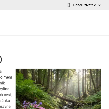
Panel uživatele
)
 a
sto mění
ník
bylina.
h cest,
 článku
správně