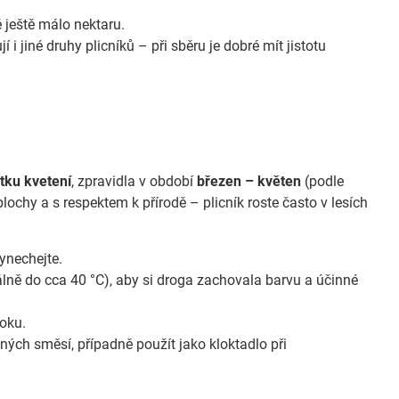
ě ještě málo nektaru.
 i jiné druhy plicníků – při sběru je dobré mít jistotu
tku kvetení
, zpravidla v období
březen – květen
(podle
lochy a s respektem k přírodě – plicník roste často v lesích
vynechejte.
eálně do cca 40 °C), aby si droga zachovala barvu a účinné
roku.
nných směsí, případně použít jako kloktadlo při