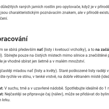
 důležitých raných jarních rostlin pro opylovače, když je v přírod
y jsou charakteristickým poznávacím znakem, ale v přírodě existují
čení.
pracování
ům se sbírá především
nať
(listy i kvetoucí vrcholky), a to
na začá
í). Sbírejte pouze na čistých místech mimo silnice a znečištěné p
de je vhodné sbírat jen šetrně a v malém množství.
častěji mladou nať (listy a květy). Staré poškozené listy raději 
te rychle ve stínu, v tenké vrstvě, na dobře větraném místě (id
t:
V suchu, tmě a v uzavřené nádobě. Spotřebujte ideálně do 1 
t:
Nejčastěji se připravuje čaj (nálev), může se přidávat do byli
 krku.