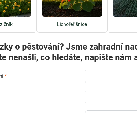
ičník
Lichořeřišnice
zky o pěstování? Jsme zahradní na
te nenašli, co hledáte, napište ná
ní
*