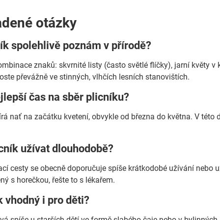
adené otázky
ník spolehlivě poznám v přírodě?
mbinace znaků: skvrnité listy (často světlé flíčky), jarní květy 
oste převážně ve stinných, vlhčích lesních stanovištích.
ejlepší čas na sběr plicníku?
írá nať na začátku kvetení, obvykle od března do května. V této 
cník užívat dlouhodobě?
ací cesty se obecně doporučuje spíše krátkodobé užívání nebo už
ný s horečkou, řešte to s lékařem.
k vhodný i pro děti?
vá spíše u starších dětí ve formě slabého čaje nebo v bylinných 