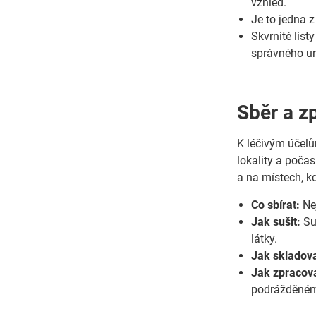
vzhled.
Je to jedna z
Skvrnité list
správného ur
Sběr a z
K léčivým účel
lokality a počas
a na místech, k
Co sbírat:
Nej
Jak sušit:
Suš
látky.
Jak skladova
Jak zpracova
podrážděném