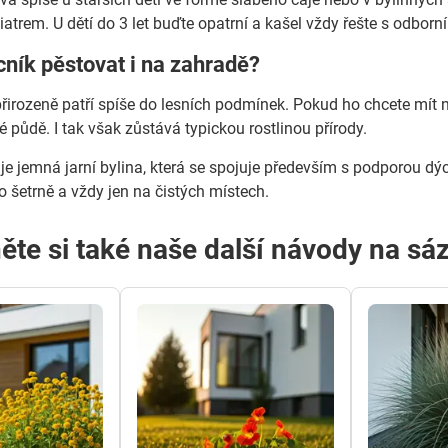
iatrem. U dětí do 3 let buďte opatrní a kašel vždy řešte s odborn
icník pěstovat i na zahradě?
 přirozeně patří spíše do lesních podmínek. Pokud ho chcete mít
é půdě. I tak však zůstává typickou rostlinou přírody.
ý je jemná jarní bylina, která se spojuje především s podporou 
 to šetrně a vždy jen na čistých místech.
ěte si také naše další návody na sáz