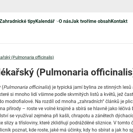
Zahradnické tipy
Kalendář
O nás
Jak tvoříme obsah
Kontakt
kařský (Pulmonaria officinalis)
lékařský (Pulmonaria officinalis
ý
(
Pulmonaria officinalis
) je typická jarní bylina ze stinných lesů
které si mnoho lidí všimne podle skvrnitých listů a květů, jež ča
do modrofialové. Na rozdíl od mnoha „zahradních“ článků je plic
na přírody – roste ve volné krajině a sbírá se hlavně jako léčivá 
lství se využíval zejména při kašli, chrapotu a zánětech dýchacíc
 slizy a třísloviny, které zklidňují podrážděné sliznice. V tomto
plicník poznat, kde roste, jaké má účinky, kdy ho sbírat a jak ho 