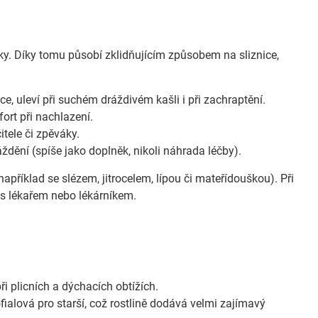
átky. Díky tomu působí zklidňujícím způsobem na sliznice,
ice, uleví při suchém dráždivém kašli i při zachraptění.
ort při nachlazení.
tele či zpěváky.
ění (spíše jako doplněk, nikoli náhrada léčby).
apříklad se slézem, jitrocelem, lípou či mateřídouškou). Při
 s lékařem nebo lékárníkem.
ři plicních a dýchacích obtížích.
ialová pro starší, což rostlině dodává velmi zajímavý