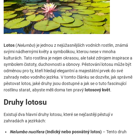
Lotos
(
Nelumbo
) je jednou z nejúžasnějších vodních rostlin, známá
svými nádhernými květy a symbolikou, kterou nese v mnoha
kulturách. Tato rostlina je nejen okrasou, ale také zdrojem inspirace a
symbolem čistoty, duchovnosti a obnovy. Pěstování lotosu může být
odměnou pro ty, kteří hledají elegantní a majestátní prvek do své
zahrady nebo vodního jezírka. V tomto článku se dozvíte, jak správně
pěstovat lotos, jaké druhy jsou dostupné a jak se o tuto fascinující
rostlinu starat, abyste měli doma ten pravý
lotosový květ
.
Druhy lotosu
Existují dva hlavní druhy lotosu, které se nejčastěji pěstují v
zahradách a jezírkách:
Nelumbo nucifera
(Indický nebo posvátný lotos)
– Tento druh