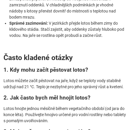
zamrznutí oddenků. V chladnějších podmínkách je vhodné
nádoby s lotosy přenést dovnitř do místnosti s teplotou nad
bodem mrazu.
Správné zazimování:
V jezírkách přejde lotos během zimy do
klidového stádia. Stačí zajistit, aby oddenky zůstaly hluboko pod
vodou. Na jaře se rostlina opět probudí a začne růst.
Často kladené otázky
1. Kdy mohu začít pěstovat lotos?
Lotos můžete začít pěstovat na jaře, když se teploty vody stabilně
udržují nad 21 °C. Teplo je nezbytné pro jeho správný růst a kvetení.
2. Jak často bych měl hnojit lotos?
Lotos hnojte jednou měsíčně během vegetačního období (od jara do
konce léta). Používejte hnojivo určené pro vodní rostliny nebo tablety
s pomalým uvolňováním.