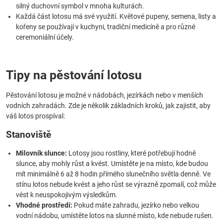
silný duchovní symbol v mnoha kulturách.
Každá část lotosu má své využití. Květové pupeny, semena, listy a
kořeny se používají v kuchyni, tradiční medicíně a pro různé
ceremoniální účely.
Tipy na pěstování lotosu
Pěstování lotosu je možné v nádobách, jezírkách nebo v menších
vodních zahradách. Zde je několik základních kroků, jak zajistit, aby
váš lotos prospíval:
Stanoviště
Milovník slunce:
Lotosy jsou rostliny, které potřebují hodně
slunce, aby mohly růst a kvést. Umístěte je na místo, kde budou
mít minimálně 6 až 8 hodin přímého slunečního světla denně. Ve
stínu lotos nebude kvést a jeho růst se výrazně zpomalí, což může
vést k neuspokojivým výsledkům.
Vhodné prostředí:
Pokud máte zahradu, jezírko nebo velkou
vodní nádobu, umístěte lotos na slunné místo, kde nebude rušen.