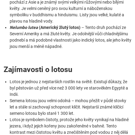
pochází z Asie a je známý svými velkými růžovými nebo bílými
květy. Je velmi ceněný pro svou kulturní a náboženskou
symboliku v buddhismu a hinduismu. Listy jsou velké, kulaté a
plavou na hladině vody.
Nelumbo lutea
(Americký žlutý lotos)
– Tento druh pochází ze
Severní Ameriky a má žluté květy. Je odolnější vůči chladnějšímu
podnebí a má podobné vlastnosti jako indický lotos, ale jeho květy
jsou menší a méně nápadné.
Zajímavosti o lotosu
Lotos je jednou z nejstarších rostlin na světě. Existují důkazy, že
byl pěstován už před více než 3 000 lety ve starověkém Egyptě a
Indii.
Semena lotosu jsou velmi odolná – mohou přežít v půdě stovky
let a stále si zachovají schopnost klíčit. Nejstarší známé klíčící
semeno lotosu bylo staré 1 300 let.
Lotos je symbolem čistoty, protože jeho květy vynikají na hladině
jezera, i když jejich kořeny jsou zakořeněné v bahně. Tento
kontrast mezi čistotou květu a znečištěním pod vodou z něj dělá