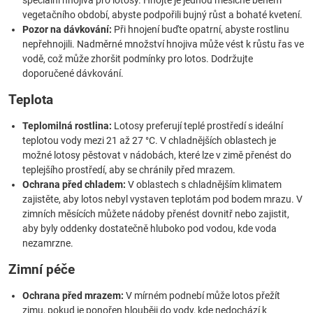
speciální hnojiva pro lotosy. Hnojte je jednou měsíčně během
vegetačního období, abyste podpořili bujný růst a bohaté kvetení.
Pozor na dávkování:
Při hnojení buďte opatrní, abyste rostlinu
nepřehnojili. Nadměrné množství hnojiva může vést k růstu řas ve
vodě, což může zhoršit podmínky pro lotos. Dodržujte
doporučené dávkování.
Teplota
Teplomilná rostlina:
Lotosy preferují teplé prostředí s ideální
teplotou vody mezi 21 až 27 °C. V chladnějších oblastech je
možné lotosy pěstovat v nádobách, které lze v zimě přenést do
teplejšího prostředí, aby se chránily před mrazem.
Ochrana před chladem:
V oblastech s chladnějším klimatem
zajistěte, aby lotos nebyl vystaven teplotám pod bodem mrazu. V
zimních měsících můžete nádoby přenést dovnitř nebo zajistit,
aby byly oddenky dostatečně hluboko pod vodou, kde voda
nezamrzne.
Zimní péče
Ochrana před mrazem:
V mírném podnebí může lotos přežít
zimu, pokud je ponořen hlouběji do vody, kde nedochází k