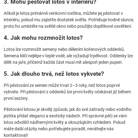
3. Mohu pěstovat lotos v interiéru?
Ačkoli je lotos primárně venkovní rostlina, můžete jej pěstovat v
interiéru, pokud mu zajistíte dostatek světla. Potřebuje hodně slunce,
proto ho umístěte na světlé okno nebo použijte doplňkové osvětlení.
4. Jak mohu rozmnožit lotos?
Lotos lze rozmnožit semeny nebo dělením kořenových oddenků.
Semena klíčí nejlépe v teplé vodě, ale vyžadují trpělivost. Oddenky lze
dělit na jaře, přičemž každá část musí mít alespoň jeden pupen.
5. Jak dlouho trvá, než lotos vykvete?
Při pěstování ze semen může trvat 2–3 roky, než lotos poprvé
vykvete. Při pěstování z oddenků lze první květy očekávat již během
první sezóny.
Pěstování lotosu je skvělý způsob, jak do své zahrady nebo vodního
jezírka přidat eleganci a exotický nádech. Při správné péči se vám
lotos odvděčí nádhernými květy a okouzlujícím vzhledem. Pokud
máte další otázky nebo potřebujete poradit, neváhejte nás
kontaktovat!