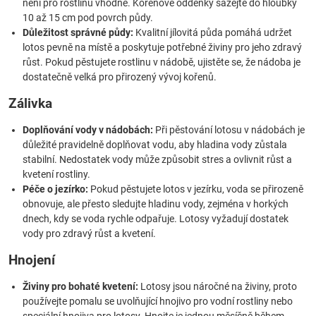
není pro rostlinu vhodné. Kořenové oddenky sázejte do hloubky
10 až 15 cm pod povrch půdy.
Důležitost správné půdy:
Kvalitní jílovitá půda pomáhá udržet
lotos pevně na místě a poskytuje potřebné živiny pro jeho zdravý
růst. Pokud pěstujete rostlinu v nádobě, ujistěte se, že nádoba je
dostatečně velká pro přirozený vývoj kořenů.
Zálivka
Doplňování vody v nádobách:
Při pěstování lotosu v nádobách je
důležité pravidelně doplňovat vodu, aby hladina vody zůstala
stabilní. Nedostatek vody může způsobit stres a ovlivnit růst a
kvetení rostliny.
Péče o jezírko:
Pokud pěstujete lotos v jezírku, voda se přirozeně
obnovuje, ale přesto sledujte hladinu vody, zejména v horkých
dnech, kdy se voda rychle odpařuje. Lotosy vyžadují dostatek
vody pro zdravý růst a kvetení.
Hnojení
Živiny pro bohaté kvetení:
Lotosy jsou náročné na živiny, proto
používejte pomalu se uvolňující hnojivo pro vodní rostliny nebo