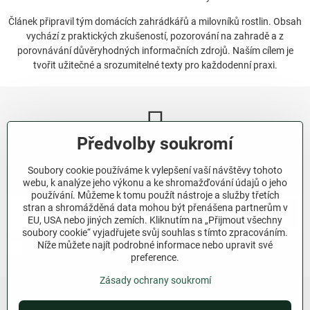
Článek připravil tým domácích zahrádkářů a milovníků rostlin. Obsah
vychází z praktických zkušeností, pozorování na zahradě a z
porovnávání důvěryhodných informačních zdrojů. Naším cílem je
tvořit užitečné a srozumitelné texty pro každodenní praxi.
Předvolby soukromí
Newsletter
Soubory cookie používáme k vylepšení vaší návštěvy tohoto
Odebírat naše novinky:
webu, k analýze jeho výkonu a ke shromažďování údajů o jeho
používání. Můžeme k tomu použít nástroje a služby třetích
stran a shromážděná data mohou být přenášena partnerům v
Odebírat
EU, USA nebo jiných zemích. Kliknutím na „Přijmout všechny
soubory cookie“ vyjadřujete svůj souhlas s tímto zpracováním.
Níže můžete najít podrobné informace nebo upravit své
Chci se přihlásit k odběru novinek e-mailem.
preference.
Zásady ochrany soukromí