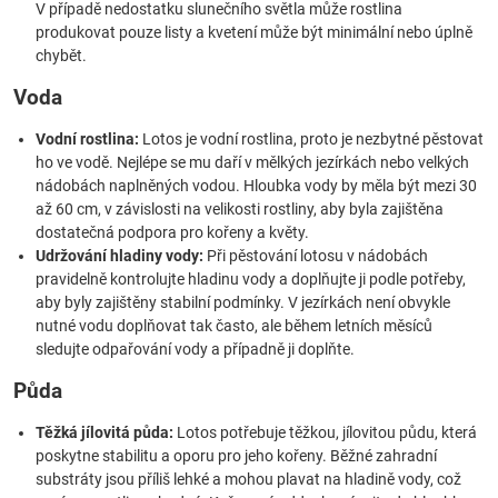
V případě nedostatku slunečního světla může rostlina
produkovat pouze listy a kvetení může být minimální nebo úplně
chybět.
Voda
Vodní rostlina:
Lotos je vodní rostlina, proto je nezbytné pěstovat
ho ve vodě. Nejlépe se mu daří v mělkých jezírkách nebo velkých
nádobách naplněných vodou. Hloubka vody by měla být mezi 30
až 60 cm, v závislosti na velikosti rostliny, aby byla zajištěna
dostatečná podpora pro kořeny a květy.
Udržování hladiny vody:
Při pěstování lotosu v nádobách
pravidelně kontrolujte hladinu vody a doplňujte ji podle potřeby,
aby byly zajištěny stabilní podmínky. V jezírkách není obvykle
nutné vodu doplňovat tak často, ale během letních měsíců
sledujte odpařování vody a případně ji doplňte.
Půda
Těžká jílovitá půda:
Lotos potřebuje těžkou, jílovitou půdu, která
poskytne stabilitu a oporu pro jeho kořeny. Běžné zahradní
substráty jsou příliš lehké a mohou plavat na hladině vody, což