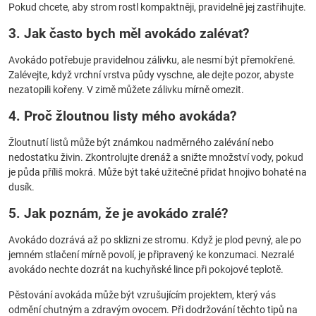
Pokud chcete, aby strom rostl kompaktněji, pravidelně jej zastřihujte.
3. Jak často bych měl avokádo zalévat?
Avokádo potřebuje pravidelnou zálivku, ale nesmí být přemokřené.
Zalévejte, když vrchní vrstva půdy vyschne, ale dejte pozor, abyste
nezatopili kořeny. V zimě můžete zálivku mírně omezit.
4. Proč žloutnou listy mého avokáda?
Žloutnutí listů může být známkou nadměrného zalévání nebo
nedostatku živin. Zkontrolujte drenáž a snižte množství vody, pokud
je půda příliš mokrá. Může být také užitečné přidat hnojivo bohaté na
dusík.
5. Jak poznám, že je avokádo zralé?
Avokádo dozrává až po sklizni ze stromu. Když je plod pevný, ale po
jemném stlačení mírně povolí, je připravený ke konzumaci. Nezralé
avokádo nechte dozrát na kuchyňské lince při pokojové teplotě.
Pěstování avokáda může být vzrušujícím projektem, který vás
odmění chutným a zdravým ovocem. Při dodržování těchto tipů na