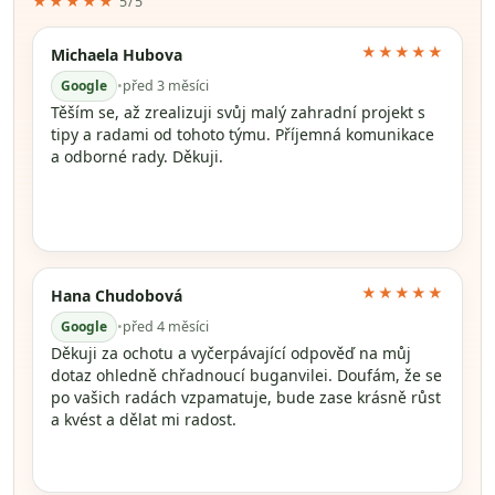
★★★★★
5/5
★★★★★
Michaela Hubova
Google
•
před 3 měsíci
Těším se, až zrealizuji svůj malý zahradní projekt s
tipy a radami od tohoto týmu. Příjemná komunikace
a odborné rady. Děkuji.
★★★★★
Hana Chudobová
Google
•
před 4 měsíci
Děkuji za ochotu a vyčerpávající odpověď na můj
dotaz ohledně chřadnoucí buganvilei. Doufám, že se
po vašich radách vzpamatuje, bude zase krásně růst
a kvést a dělat mi radost.