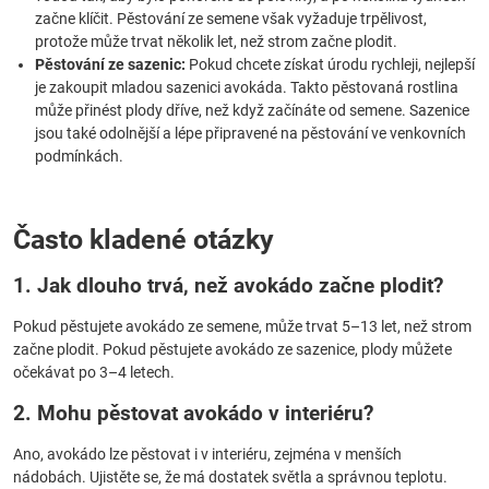
začne klíčit. Pěstování ze semene však vyžaduje trpělivost,
protože může trvat několik let, než strom začne plodit.
Pěstování ze sazenic:
Pokud chcete získat úrodu rychleji, nejlepší
je zakoupit mladou sazenici avokáda. Takto pěstovaná rostlina
může přinést plody dříve, než když začínáte od semene. Sazenice
jsou také odolnější a lépe připravené na pěstování ve venkovních
podmínkách.
Často kladené otázky
1. Jak dlouho trvá, než avokádo začne plodit?
Pokud pěstujete avokádo ze semene, může trvat 5–13 let, než strom
začne plodit. Pokud pěstujete avokádo ze sazenice, plody můžete
očekávat po 3–4 letech.
2. Mohu pěstovat avokádo v interiéru?
Ano, avokádo lze pěstovat i v interiéru, zejména v menších
nádobách. Ujistěte se, že má dostatek světla a správnou teplotu.