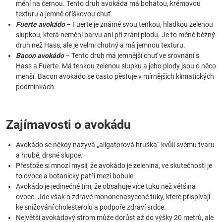
mění na černou. Tento druh avokáda má bohatou, krémovou
texturu a jemně oříškovou chuť.
Fuerte avokádo
– Fuerte je známé svou tenkou, hladkou zelenou
slupkou, která nemění barvu ani při zrání plodu. Je to méně běžný
druh než Hass, ale je velmi chutný a má jemnou texturu.
Bacon avokádo
– Tento druh má jemnější chuť ve srovnání s
Hass a Fuerte. Má tenkou zelenou slupku a jeho plody jsou o něco
menší. Bacon avokádo se často pěstuje v mírnějších klimatických
podmínkách.
Zajímavosti o avokádu
Avokádo se někdy nazývá „aligatorová hruška“ kvůli svému tvaru
a hrubé, drsné slupce.
Přestože si mnozí myslí, že avokádo je zelenina, ve skutečnosti je
to ovoce a botanicky patří mezi bobule.
Avokádo je jedinečné tím, že obsahuje více tuku než většina
ovoce. Jde však o zdravé mononenasycené tuky, které přispívají
ke snižování cholesterolu a podpoře zdraví srdce.
Největší avokádový strom může dorůst až do výšky 20 metrů, ale