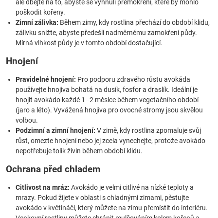
ale dbejte na to, abyste se vyhnuli přemokření, které by mohlo
poškodit kořeny.
Zimní zálivka:
Během zimy, kdy rostlina přechází do období klidu,
zálivku snižte, abyste předešli nadměrnému zamokření půdy.
Mírná vlhkost půdy je v tomto období dostačující.
Hnojení
Pravidelné hnojení:
Pro podporu zdravého růstu avokáda
používejte hnojiva bohatá na dusík, fosfor a draslík. Ideální je
hnojit avokádo každé 1–2 měsíce během vegetačního období
(jaro a léto). Vyvážená hnojiva pro ovocné stromy jsou skvělou
volbou.
Podzimní a zimní hnojení:
V zimě, kdy rostlina zpomaluje svůj
růst, omezte hnojení nebo jej zcela vynechejte, protože avokádo
nepotřebuje tolik živin během období klidu.
Ochrana před chladem
Citlivost na mráz:
Avokádo je velmi citlivé na nízké teploty a
mrazy. Pokud žijete v oblasti s chladnými zimami, pěstujte
avokádo v květináči, který můžete na zimu přemístit do interiéru.