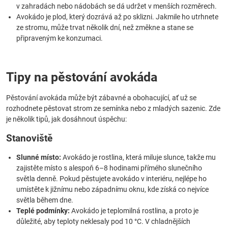
v zahradách nebo nádobách se dá udržet v menších rozměrech.
Avokádo je plod, který dozrává až po sklizni. Jakmile ho utrhnete
ze stromu, může trvat několik dní, než změkne a stane se
připraveným ke konzumaci.
Tipy na pěstování avokáda
Pěstování avokáda může být zábavné a obohacující, ať už se
rozhodnete pěstovat strom ze semínka nebo z mladých sazenic. Zde
je několik tipů, jak dosáhnout úspěchu:
Stanoviště
Slunné místo:
Avokádo je rostlina, která miluje slunce, takže mu
zajistěte místo s alespoň 6–8 hodinami přímého slunečního
světla denně. Pokud pěstujete avokádo v interiéru, nejlépe ho
umístěte k jižnímu nebo západnímu oknu, kde získá co nejvíce
světla během dne.
Teplé podmínky:
Avokádo je teplomilná rostlina, a proto je
důležité, aby teploty neklesaly pod 10 °C. V chladnějších