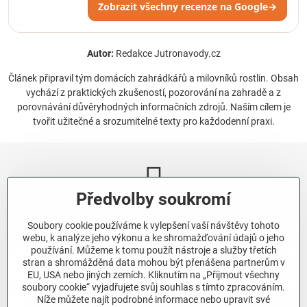
Zobrazit všechny recenze na Google
→
Autor:
Redakce Jutronavody.cz
Článek připravil tým domácích zahrádkářů a milovníků rostlin. Obsah
vychází z praktických zkušeností, pozorování na zahradě a z
porovnávání důvěryhodných informačních zdrojů. Naším cílem je
tvořit užitečné a srozumitelné texty pro každodenní praxi.
Předvolby soukromí
Newsletter
Soubory cookie používáme k vylepšení vaší návštěvy tohoto
Odebírat naše novinky:
webu, k analýze jeho výkonu a ke shromažďování údajů o jeho
používání. Můžeme k tomu použít nástroje a služby třetích
stran a shromážděná data mohou být přenášena partnerům v
Odebírat
EU, USA nebo jiných zemích. Kliknutím na „Přijmout všechny
soubory cookie“ vyjadřujete svůj souhlas s tímto zpracováním.
Níže můžete najít podrobné informace nebo upravit své
Chci se přihlásit k odběru novinek e-mailem.