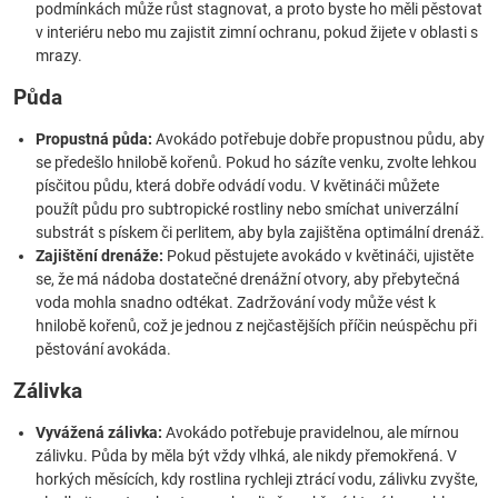
podmínkách může růst stagnovat, a proto byste ho měli pěstovat
v interiéru nebo mu zajistit zimní ochranu, pokud žijete v oblasti s
mrazy.
Půda
Propustná půda:
Avokádo potřebuje dobře propustnou půdu, aby
se předešlo hnilobě kořenů. Pokud ho sázíte venku, zvolte lehkou
písčitou půdu, která dobře odvádí vodu. V květináči můžete
použít půdu pro subtropické rostliny nebo smíchat univerzální
substrát s pískem či perlitem, aby byla zajištěna optimální drenáž.
Zajištění drenáže:
Pokud pěstujete avokádo v květináči, ujistěte
se, že má nádoba dostatečné drenážní otvory, aby přebytečná
voda mohla snadno odtékat. Zadržování vody může vést k
hnilobě kořenů, což je jednou z nejčastějších příčin neúspěchu při
pěstování avokáda.
Zálivka
Vyvážená zálivka:
Avokádo potřebuje pravidelnou, ale mírnou
zálivku. Půda by měla být vždy vlhká, ale nikdy přemokřená. V
horkých měsících, kdy rostlina rychleji ztrácí vodu, zálivku zvyšte,