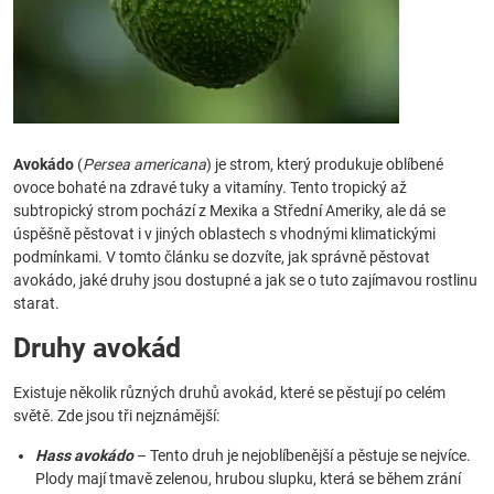
Avokádo
(
Persea americana
) je strom, který produkuje oblíbené
ovoce bohaté na zdravé tuky a vitamíny. Tento tropický až
subtropický strom pochází z Mexika a Střední Ameriky, ale dá se
úspěšně pěstovat i v jiných oblastech s vhodnými klimatickými
podmínkami. V tomto článku se dozvíte, jak správně pěstovat
avokádo, jaké druhy jsou dostupné a jak se o tuto zajímavou rostlinu
starat.
Druhy avokád
Existuje několik různých druhů avokád, které se pěstují po celém
světě. Zde jsou tři nejznámější:
Hass avokádo
– Tento druh je nejoblíbenější a pěstuje se nejvíce.
Plody mají tmavě zelenou, hrubou slupku, která se během zrání