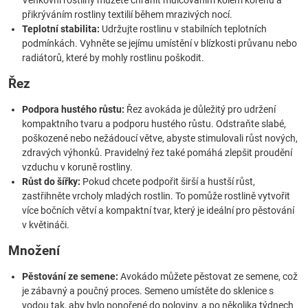
Venkovní rostliny můžete chránit mulčováním kolem kořenů a
přikrýváním rostliny textilií během mrazivých nocí.
Teplotní stabilita:
Udržujte rostlinu v stabilních teplotních
podmínkách. Vyhněte se jejímu umístění v blízkosti průvanu nebo
radiátorů, které by mohly rostlinu poškodit.
Řez
Podpora hustého růstu:
Řez avokáda je důležitý pro udržení
kompaktního tvaru a podporu hustého růstu. Odstraňte slabé,
poškozené nebo nežádoucí větve, abyste stimulovali růst nových,
zdravých výhonků. Pravidelný řez také pomáhá zlepšit proudění
vzduchu v koruně rostliny.
Růst do šířky:
Pokud chcete podpořit širší a hustší růst,
zastřihněte vrcholy mladých rostlin. To pomůže rostlině vytvořit
více bočních větví a kompaktní tvar, který je ideální pro pěstování
v květináči.
Množení
Pěstování ze semene:
Avokádo můžete pěstovat ze semene, což
je zábavný a poučný proces. Semeno umístěte do sklenice s
vodou tak, aby bylo ponořené do poloviny, a po několika týdnech