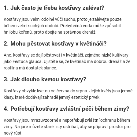
1. Jak často je třeba kostřavy zalévat?
Kostřavy jsou velmi odolné vůči suchu, proto je zalévejte pouze
během velmi suchých období. Přebytečná voda může způsobit
hnilobu kořenů, proto dbejte na správnou drenáž.
2. Mohu pěstovat kostřavy v květináči?
Ano, kostřavy se dají pěstovat i v květináči, zejména nízké kultivary
jako Festuca glauca. Ujistěte se, že květináč má dobrou drenáž a že
rostlina má dostatek slunce.
3. Jak dlouho kvetou kostřavy?
Kostřavy obvykle kvetou od června do srpna. Jejich květy jsou jemné
klasy, které dodávají zahradě jemný estetický prvek.
4. Potřebují kostřavy zvláštní péči během zimy?
Kostřavy jsou mrazuvzdorné a nepotřebují zvláštní ochranu během
zimy. Na jaře můžete staré listy ostříhat, aby se připravil prostor pro
nový růst.