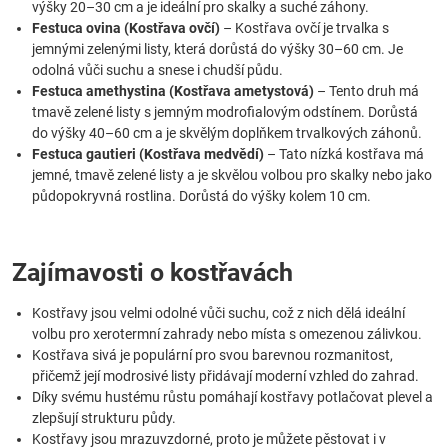
výšky 20–30 cm a je ideální pro skalky a suché záhony.
Festuca ovina (Kostřava ovčí)
– Kostřava ovčí je trvalka s
jemnými zelenými listy, která dorůstá do výšky 30–60 cm. Je
odolná vůči suchu a snese i chudší půdu.
Festuca amethystina (Kostřava ametystová)
– Tento druh má
tmavě zelené listy s jemným modrofialovým odstínem. Dorůstá
do výšky 40–60 cm a je skvělým doplňkem trvalkových záhonů.
Festuca gautieri (Kostřava medvědí)
– Tato nízká kostřava má
jemné, tmavě zelené listy a je skvělou volbou pro skalky nebo jako
půdopokryvná rostlina. Dorůstá do výšky kolem 10 cm.
Zajímavosti o kostřavách
Kostřavy jsou velmi odolné vůči suchu, což z nich dělá ideální
volbu pro xerotermní zahrady nebo místa s omezenou zálivkou.
Kostřava sivá je populární pro svou barevnou rozmanitost,
přičemž její modrosivé listy přidávají moderní vzhled do zahrad.
Díky svému hustému růstu pomáhají kostřavy potlačovat plevel a
zlepšují strukturu půdy.
Kostřavy jsou mrazuvzdorné, proto je můžete pěstovat i v