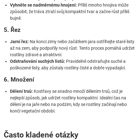
Vyhněte se nadměrnému hnojení:
Příliš mnoho hnojiva může
způsobit, že tráva ztratí svůj kompaktní tvar a začne růst příliš
bujně.
5. Řez
Jarní řez:
Na konci zimy nebo začátkem jara ostříhejte staré listy
až na zem, aby podpořily nový růst. Tento proces pomáhá udržet
rostliny zdravé a atraktivní.
Odstraňování suchých listů:
Pravidelně odstraňujte suché a
poškozené listy, aby zůstaly rostliny čisté a dobře vypadající.
6. Množení
Dělení trsů:
Kostřavy se snadno množí dělením trsů, což je
nejlepší způsob, jak udržet rostliny kompaktní. Ideální čas na
dělení je na jaře nebo na podzim, kdy se rostliny začínají nebo
končí vegetační období.
Často kladené otázky