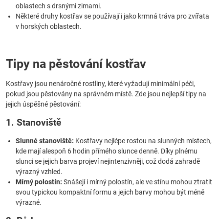
oblastech s drsnými zimami.
Některé druhy kostřav se používají i jako krmná tráva pro zvířata
v horských oblastech.
Tipy na pěstování kostřav
Kostřavy jsou nenáročné rostliny, které vyžadují minimální péči,
pokud jsou pěstovány na správném místě. Zde jsou nejlepší tipy na
jejich úspěšné pěstování:
1. Stanoviště
Slunné stanoviště:
Kostřavy nejlépe rostou na slunných místech,
kde mají alespoň 6 hodin přímého slunce denně. Díky plnému
slunci se jejich barva projeví nejintenzivněji, což dodá zahradě
výrazný vzhled.
Mírný polostín:
Snášejí i mírný polostín, ale ve stínu mohou ztratit
svou typickou kompaktní formu a jejich barvy mohou být méně
výrazné.