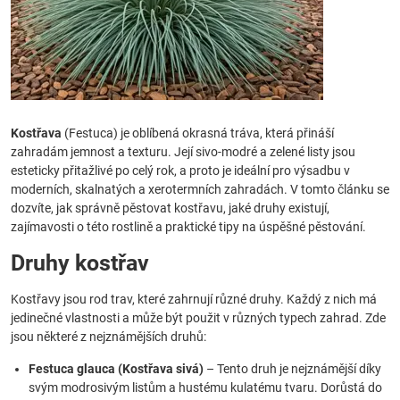
Kostřava
(Festuca) je oblíbená okrasná tráva, která přináší
zahradám jemnost a texturu. Její sivo-modré a zelené listy jsou
esteticky přitažlivé po celý rok, a proto je ideální pro výsadbu v
moderních, skalnatých a xerotermních zahradách. V tomto článku se
dozvíte, jak správně pěstovat kostřavu, jaké druhy existují,
zajímavosti o této rostlině a praktické tipy na úspěšné pěstování.
Druhy kostřav
Kostřavy jsou rod trav, které zahrnují různé druhy. Každý z nich má
jedinečné vlastnosti a může být použit v různých typech zahrad. Zde
jsou některé z nejznámějších druhů:
Festuca glauca (Kostřava sivá)
– Tento druh je nejznámější díky
svým modrosivým listům a hustému kulatému tvaru. Dorůstá do