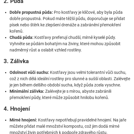
2. Půda
Dobře propustná půda:
Pro kostřavy je klíčové, aby byla půda
dobře propustná. Pokud máte těžší půdu, doporučuje se přidat
písek nebo štěrk ke zlepšení drenáže a zabránění přemokření
kořenů.
Chudá půda:
Kostřavy preferují chudší, mírně kyselé půdy.
Vyhněte se půdám bohatým na živiny, které mohou způsobit
nadměrný růst a oslabit vzhled rostliny.
3. Zálivka
Odolnost vůči suchu:
Kostřavy jsou velmi tolerantní vůči suchu,
což z nich dělá ideální rostliny pro slunné a sušší oblasti. Zalévejte
je jen během delšího období sucha, když půda zcela vyschne.
Minimální zálivka:
Zalévejte je s mírou, abyste zabránili
přemokření půdy, které může způsobit hnilobu kořenů.
4. Hnojení
Mírné hnojení:
Kostřavy nepotřebují pravidelné hnojení. Na jaře
můžete přidat malé množství kompostu, což jim dodá mírné
množství živin potřebných k podpoře zdravého růstu.