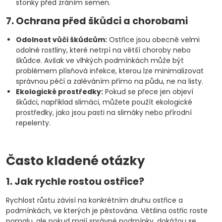
stonky před zráním semen.
7. Ochrana před škůdci a chorobami
Odolnost vůči škůdcům:
Ostřice jsou obecně velmi
odolné rostliny, které netrpí na větší choroby nebo
škůdce. Avšak ve vlhkých podmínkách může být
problémem plísňová infekce, kterou lze minimalizovat
správnou péčí a zaléváním přímo na půdu, ne na listy.
Ekologické prostředky:
Pokud se přece jen objeví
škůdci, například slimáci, můžete použít ekologické
prostředky, jako jsou pasti na slimáky nebo přírodní
repelenty.
Často kladené otázky
1. Jak rychle rostou ostřice?
Rychlost růstu závisí na konkrétním druhu ostřice a
podmínkách, ve kterých je pěstována. Většina ostřic roste
pomalu, ale pokud mají správné podmínky, dokážou se