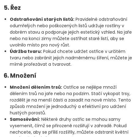
5. Řez
Odstraňování starých listů:
Pravidelné odstraňování
odumřelých nebo poškozených listů udržuje rostliny v
dobrém stavu a podporuje jejich estetický vzhled. Na jaře
nebo na konci zimy můžete ostříhat staré listí, aby se
uvolnilo místo pro nový růst.
Údržba tvaru:
Pokud chcete udržet ostřice v určitém
tvaru nebo zabránit jejich nadměrnému šíření, můžete je
mírně prořezávat a tvarovat.
6. Množení
Množení dělením trsů:
Ostřice se nejlépe množí
dělením trsů na jaře nebo na podzim. Stačí vykopat trsy,
rozdělit je na menší části a zasadit na nové místo. Tento
způsob množení je jednoduchý a efektivní pro udržení
hustých porostů.
Samosévání:
Některé druhy ostřic se mohou samy
vysemenit, čímž se přirozeně rozšiřují v zahradě. Pokud
nechcete, aby se příliš rozšířily, můžete odstranit květní