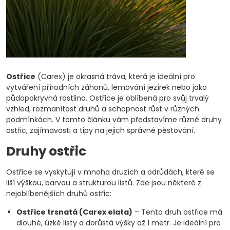
Ostřice
(Carex) je okrasná tráva, která je ideální pro
vytváření přírodních záhonů, lemování jezírek nebo jako
půdopokryvná rostlina. Ostřice je oblíbená pro svůj trvalý
vzhled, rozmanitost druhů a schopnost růst v různých
podmínkách. V tomto článku vám představíme různé druhy
ostřic, zajímavosti a tipy na jejich správné pěstování.
Druhy ostřic
Ostřice se vyskytují v mnoha druzích a odrůdách, které se
liší výškou, barvou a strukturou listů. Zde jsou některé z
nejoblíbenějších druhů ostřic:
Ostřice trsnatá (Carex elata)
– Tento druh ostřice má
dlouhé, úzké listy a dorůstá výšky až 1 metr. Je ideální pro