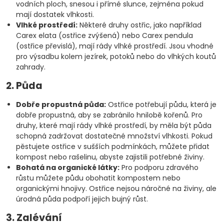
vodních ploch, snesou i přímé slunce, zejména pokud
mají dostatek vlhkosti.
Vlhké prostředí:
Některé druhy ostřic, jako například
Carex elata (ostřice zvýšená) nebo Carex pendula
(ostřice převislá), mají rády vlhké prostředí. Jsou vhodné
pro výsadbu kolem jezírek, potoků nebo do vlhkých koutů
zahrady.
2. Půda
Dobře propustná půda:
Ostřice potřebují půdu, která je
dobře propustná, aby se zabránilo hnilobě kořenů. Pro
druhy, které mají rády vlhké prostředí, by měla být půda
schopná zadržovat dostatečné množství vlhkosti. Pokud
pěstujete ostřice v sušších podmínkách, můžete přidat
kompost nebo rašelinu, abyste zajistili potřebné živiny.
Bohatá na organické látky:
Pro podporu zdravého
růstu můžete půdu obohatit kompostem nebo
organickými hnojivy. Ostřice nejsou náročné na živiny, ale
úrodná půda podpoří jejich bujný růst.
3. Zalévání