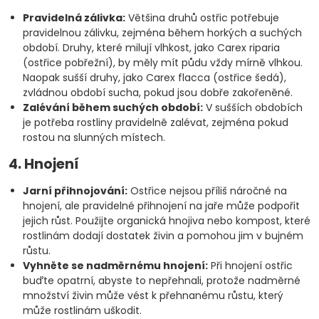
Pravidelná zálivka:
Většina druhů ostřic potřebuje
pravidelnou zálivku, zejména během horkých a suchých
období. Druhy, které milují vlhkost, jako Carex riparia
(ostřice pobřežní), by měly mít půdu vždy mírně vlhkou.
Naopak sušší druhy, jako Carex flacca (ostřice šedá),
zvládnou období sucha, pokud jsou dobře zakořeněné.
Zalévání během suchých období:
V sušších obdobích
je potřeba rostliny pravidelně zalévat, zejména pokud
rostou na slunných místech.
4. Hnojení
Jarní přihnojování:
Ostřice nejsou příliš náročné na
hnojení, ale pravidelné přihnojení na jaře může podpořit
jejich růst. Použijte organická hnojiva nebo kompost, které
rostlinám dodají dostatek živin a pomohou jim v bujném
růstu.
Vyhněte se nadměrnému hnojení:
Při hnojení ostřic
buďte opatrní, abyste to nepřehnali, protože nadměrné
množství živin může vést k přehnanému růstu, který
může rostlinám uškodit.