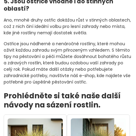
5. Jsou ostřice vhodné i do stinných
oblastí?
Ano, mnohé druhy ostřic dokážou růst v stinných oblastech,
což z nich činí ideální volbu pro lesní zahrady nebo místa,
kde jiné rostliny nemají dostatek světla.
Ostřice jsou nádherné a nenáročné rostliny, které mohou
oživit každou zahradu svým přirozeným vzhledem. S těmito
tipy na pěstování a péči můžete dosáhnout bohatého růstu
a zdravých rostlin, které budou ozdobou vaší zahrady po
celý rok. Pokud máte další otázky nebo potřebujete
zahradnické potřeby, navštivte náš e-shop, kde najdete vše
potřebné pro úspěšné pěstování ostřic.
Prohlédněte si také naše další
návody na sázení rostlin.