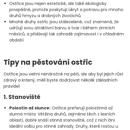
Ostřice jsou nejen estetické, ale také ekologicky
prospěšné, protože poskytují úkryt a potravu pro mnoho
druhů hmyzu a drobných živočichů.
Mnohé druhy ostřic jsou stálezelené, což znamená, že
udržují svou atraktivní barvu a tvar i během zimních
měsíců, a přidávají tak zahradě zajímavost i v chladném
období.
Tipy na pěstování ostřic
Ostřice jsou velmi nenáročné na péči, ale aby byl jejich růst
zdravý a krásný, měli byste dodržovat několik základních
pravidel:
1. Stanoviště
Polostín až slunce:
Ostřice preferují polostinná až
slunná místa. Většina druhů, zejména těch z lesních
oblastí, dobře snáší stinná stanoviště, což z nich činí
ideální volbu pro stinné zahrady. Druhy, které rostou u