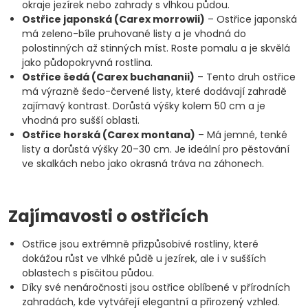
okraje jezírek nebo zahrady s vlhkou půdou.
Ostřice japonská (Carex morrowii)
– Ostřice japonská
má zeleno-bíle pruhované listy a je vhodná do
polostinných až stinných míst. Roste pomalu a je skvělá
jako půdopokryvná rostlina.
Ostřice šedá (Carex buchananii)
– Tento druh ostřice
má výrazně šedo-červené listy, které dodávají zahradě
zajímavý kontrast. Dorůstá výšky kolem 50 cm a je
vhodná pro sušší oblasti.
Ostřice horská (Carex montana)
– Má jemné, tenké
listy a dorůstá výšky 20–30 cm. Je ideální pro pěstování
ve skalkách nebo jako okrasná tráva na záhonech.
Zajímavosti o ostřicích
Ostřice jsou extrémně přizpůsobivé rostliny, které
dokážou růst ve vlhké půdě u jezírek, ale i v sušších
oblastech s písčitou půdou.
Díky své nenáročnosti jsou ostřice oblíbené v přírodních
zahradách, kde vytvářejí elegantní a přirozený vzhled.