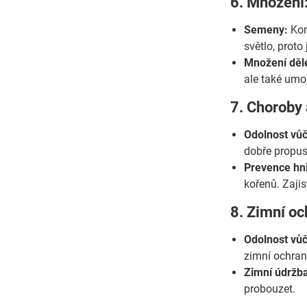
6. Množení
Semeny:
Kon
světlo, proto
Množení děl
ale také umož
7. Choroby 
Odolnost vů
dobře propus
Prevence hn
kořenů. Zajis
8. Zimní oc
Odolnost vůč
zimní ochran
Zimní údržb
probouzet.