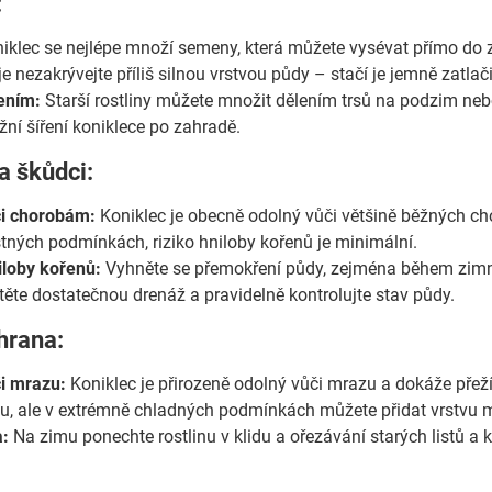
:
iklec se nejlépe množí semeny, která můžete vysévat přímo do 
 je nezakrývejte příliš silnou vrstvou půdy – stačí je jemně zatlač
ením:
Starší rostliny můžete množit dělením trsů na podzim nebo
ní šíření koniklece po zahradě.
a škůdci:
či chorobám:
Koniklec je obecně odolný vůči většině běžných ch
tných podmínkách, riziko hniloby kořenů je minimální.
iloby kořenů:
Vyhněte se přemokření půdy, zejména během zimn
těte dostatečnou drenáž a pravidelně kontrolujte stav půdy.
hrana:
i mrazu:
Koniklec je přirozeně odolný vůči mrazu a dokáže přeží
u, ale v extrémně chladných podmínkách můžete přidat vrstvu m
a:
Na zimu ponechte rostlinu v klidu a ořezávání starých listů a k