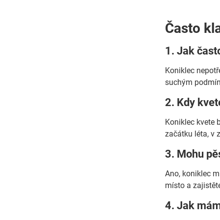
Často kl
1. Jak čas
Koniklec nepotř
suchým podmínk
2. Kdy kvet
Koniklec kvete b
začátku léta, v 
3. Mohu pěs
Ano, koniklec m
místo a zajistě
4. Jak mám 