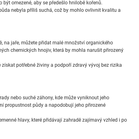
o být omezené, aby se předešlo hnilobě kořenů.
půda nebyla příliš suchá, což by mohlo ovlivnit kvalitu a
ě, na jaře, můžete přidat malé množství organického
lných chemických hnojiv, která by mohla narušit přirozený
ískat potřebné živiny a podpoří zdravý vývoj bez rizika
ahrady nebo suché záhony, kde může vyniknout jeho
lní propustnost půdy a napodobují jeho přirozené
semenné hlavy, které přidávají zahradě zajímavý vzhled i po