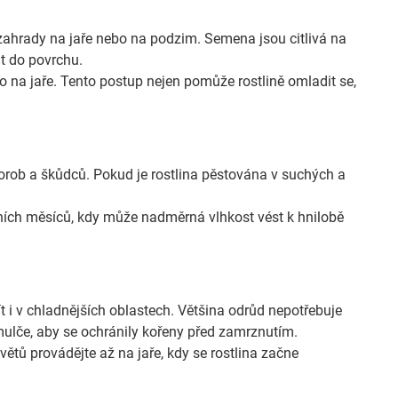
zahrady na jaře nebo na podzim. Semena jsou citlivá na
it do povrchu.
 na jaře. Tento postup nejen pomůže rostlině omladit se,
orob a škůdců. Pokud je rostlina pěstována v suchých a
ích měsíců, kdy může nadměrná vlhkost vést k hnilobě
t i v chladnějších oblastech. Většina odrůd nepotřebuje
ulče, aby se ochránily kořeny před zamrznutím.
větů provádějte až na jaře, kdy se rostlina začne