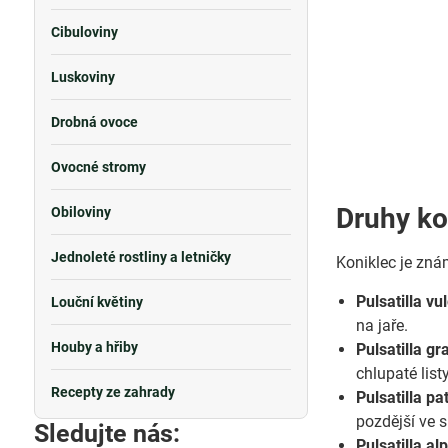
Cibuloviny
Luskoviny
Drobná ovoce
Ovocné stromy
Druhy ko
Obiloviny
Jednoleté rostliny a letničky
Koniklec je zná
Pulsatilla vu
Louční květiny
na jaře.
Houby a hřiby
Pulsatilla g
chlupaté listy
Recepty ze zahrady
Pulsatilla pa
pozdější ve s
Sledujte nás:
Pulsatilla al