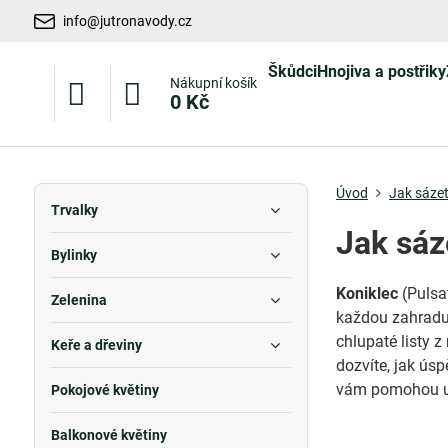
info@jutronavody.cz
Škůdci
Hnojiva a postřiky
Nákupní košík
0 Kč
Úvod
Jak sázet
Trvalky
Jak sáz
Bylinky
Koniklec
(Pulsat
Zelenina
každou zahradu
chlupaté listy 
Keře a dřeviny
dozvíte, jak úsp
vám pomohou udr
Pokojové květiny
Balkonové květiny