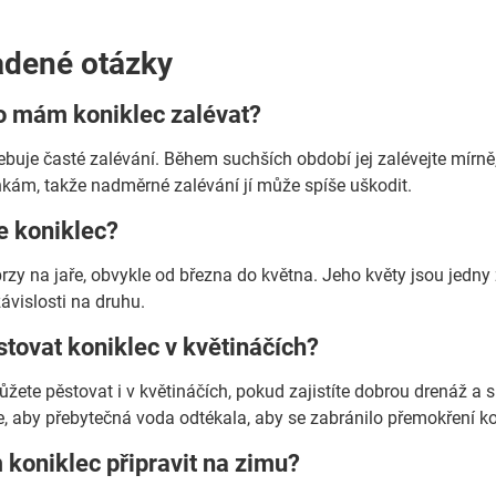
adené otázky
to mám koniklec zalévat?
ebuje časté zalévání. Během suchších období jej zalévejte mírně
ám, takže nadměrné zalévání jí může spíše uškodit.
e koniklec?
rzy na jaře, obvykle od března do května. Jeho květy jsou jedny 
závislosti na druhu.
tovat koniklec v květináčích?
ůžete pěstovat i v květináčích, pokud zajistíte dobrou drenáž a
te, aby přebytečná voda odtékala, aby se zabránilo přemokření k
koniklec připravit na zimu?