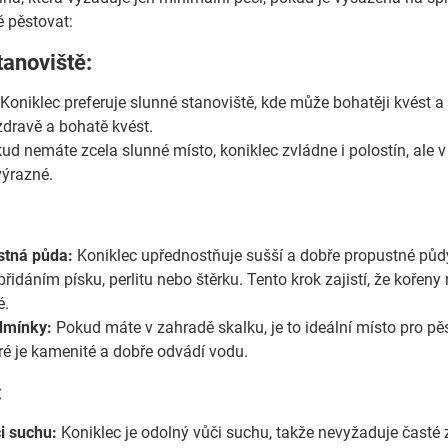
ě pěstovat:
tanoviště:
Koniklec preferuje slunné stanoviště, kde může bohatěji kvést 
 zdravě a bohatě kvést.
d nemáte zcela slunné místo, koniklec zvládne i polostín, ale 
ýrazné.
stná půda:
Koniklec upřednostňuje sušší a dobře propustné půdy. 
řidáním písku, perlitu nebo štěrku. Tento krok zajistí, že kořen
é.
dmínky:
Pokud máte v zahradě skalku, je to ideální místo pro pě
eré je kamenité a dobře odvádí vodu.
:
i suchu:
Koniklec je odolný vůči suchu, takže nevyžaduje časté z