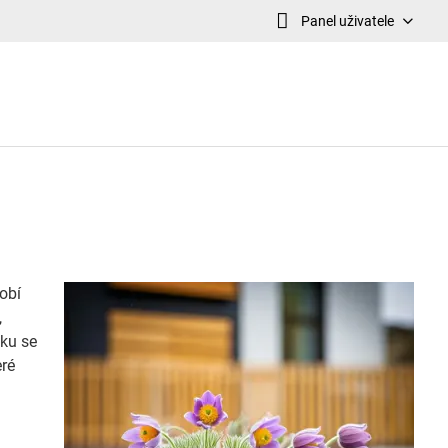
Panel uživatele
dobí
,
nku se
eré