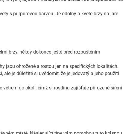
ěty s purpurovou barvou. Je odolný a kvete brzy na jaře.
velmi brzy, někdy dokonce ještě před rozpuštěním
y jsou ohrožené a rostou jen na specifických lokalitách.
 ale je důležité si uvědomit, že je jedovatý a jeho použití
ětrem do okolí, čímž si rostlina zajišťuje přirozené šíření
správném místě. Následující tipy vám pomohou tuto krásnou