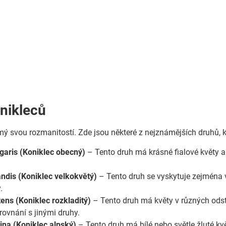
nikleců
mý svou rozmanitostí. Zde jsou některé z nejznámějších druhů, 
lgaris (Koniklec obecný)
– Tento druh má krásné fialové květy a
randis (Koniklec velkokvětý)
– Tento druh se vyskytuje zejména v
.
tens (Koniklec rozkladitý)
– Tento druh má květy v různých odst
rovnání s jinými druhy.
pina (Koniklec alpský)
– Tento druh má bílé nebo světle žluté kv