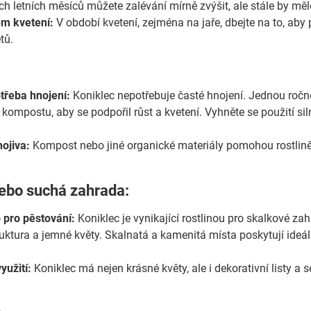
h letních měsíců můžete zalévání mírně zvýšit, ale stále by měl
em kvetení:
V období kvetení, zejména na jaře, dbejte na to, aby 
tů.
třeba hnojení:
Koniklec nepotřebuje časté hnojení. Jednou ročn
kompostu, aby se podpořil růst a kvetení. Vyhněte se použití si
ojiva:
Kompost nebo jiné organické materiály pomohou rostlině z
nebo suchá zahrada:
o pro pěstování:
Koniklec je vynikající rostlinou pro skalkové z
ruktura a jemné květy. Skalnatá a kamenitá místa poskytují ideá
yužití:
Koniklec má nejen krásné květy, ale i dekorativní listy a 