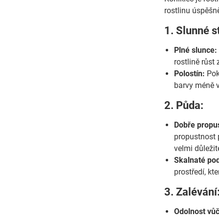
rostlinu úspěšn
1. Slunné s
Plné slunce:
rostlině růst
Polostín:
Poku
barvy méně v
2. Půda:
Dobře propu
propustnost p
velmi důležit
Skalnaté po
prostředí, kt
3. Zalévání
Odolnost vůč