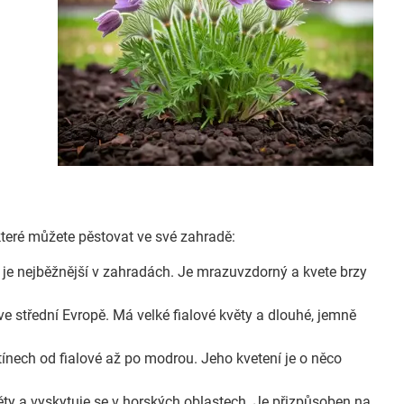
které můžete pěstovat ve své zahradě:
 je nejběžnější v zahradách. Je mrazuvzdorný a kvete brzy
e střední Evropě. Má velké fialové květy a dlouhé, jemně
ínech od fialové až po modrou. Jeho kvetení je o něco
ěty a vyskytuje se v horských oblastech. Je přizpůsoben na