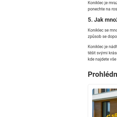
Koniklec je mra
ponechte na ros
5. Jak množ
Koniklec se mno
způsob se dopor
Koniklec je nád
těšit svými krá
kde najdete vše
Prohlédn