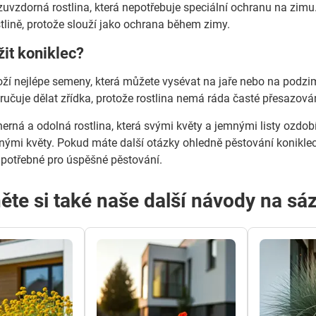
zuvzdorná rostlina, která nepotřebuje speciální ochranu na zimu.
tlině, protože slouží jako ochrana během zimy.
it koniklec?
ží nejlépe semeny, která můžete vysévat na jaře nebo na podzim.
učuje dělat zřídka, protože rostlina nemá ráda časté přesazován
herná a odolná rostlina, která svými květy a jemnými listy ozdo
snými květy. Pokud máte další otázky ohledně pěstování koniklec
 potřebné pro úspěšné pěstování.
ěte si také naše další návody na sáz