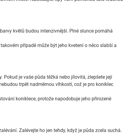
a barvy květů budou intenzivnější. Plné slunce pomáhá
v takovém případě může být jeho kvetení o něco slabší a
Pokud je vaše půda těžká nebo jílovitá, zlepšete její
y nebudou trpět nadměrnou vlhkostí, což je pro koniklec
stování koniklece, protože napodobuje jeho přirozené
alévání. Zalévejte ho jen tehdy, když je půda zcela suchá.