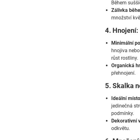
Během suššíc
Zálivka běh
množství kvě
4. Hnojení:
Minimální po
hnojiva nebo 
růst rostliny.
Organická hn
přehnojení.
5. Skalka 
Ideální míst
jedinečná st
podmínky.
Dekorativní v
odkvětu.