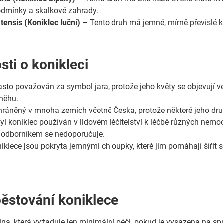
odmínky a skalkové zahrady.
atensis (Koniklec luční)
– Tento druh má jemné, mírně převislé kv
sti o konikleci
často považován za symbol jara, protože jeho květy se objevují 
něhu.
chráněný v mnoha zemích včetně Česka, protože některé jeho druh
yl koniklec používán v lidovém léčitelství k léčbě různých nemocí,
 odborníkem se nedoporučuje.
lece jsou pokryta jemnými chloupky, které jim pomáhají šířit se v
pěstování koniklece
tlina, která vyžaduje jen minimální péči, pokud je vysazena na 