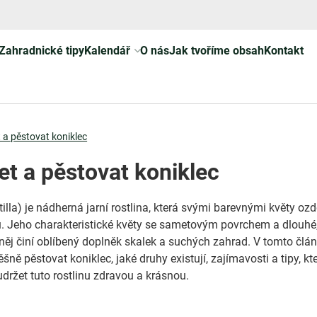
Zahradnické tipy
Kalendář
O nás
Jak tvoříme obsah
Kontakt
 a pěstovat koniklec
et a pěstovat koniklec
illa) je nádherná jarní rostlina, která svými barevnými květy oz
. Jeho charakteristické květy se sametovým povrchem a dlouhé
z něj činí oblíbený doplněk skalek a suchých zahrad. V tomto člá
ěšně pěstovat koniklec, jaké druhy existují, zajímavosti a tipy, kt
žet tuto rostlinu zdravou a krásnou.