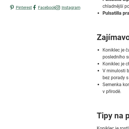
chladnější p
Pinterest
Facebook
Instagram
Pulsatilla pr
Zajímavo
Koniklec je 
posledního s
Koniklec je 
V minulosti b
bez porady s
Semenka konik
v přírodě.
Tipy na 
Koniklec je ros