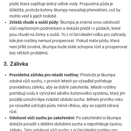
půdě, která zajišťuje dobrý odtok vody. Propustná půda je
důležitá, protože kořeny škumpy nesnášejí přemokření, což by
mohlo vést k jejich hnilobě.
Zvládá chudé a sušší půdy:
Škumpa je známá svou odolností
vůči nepříznivým podmínkám a dokáže přežít i v půdách, které
jsou chudé na živiny a sušší. To z ní činí ideální volbu pro zahrady,
kde jiné rostliny nemusí prosperovat. Pokud máte půdu, která
není příliš úrodná, škumpa bude stále schopna růst a prosperovat
bez větších problémů.
3. Zálivka
Pravidelná zálivka pro mladé rostliny:
Přestože je škumpa
odolná vůči suchu, v prvních letech po výsadbě potřebuje
pravidelnou zálivku, aby se dobře zakořenila. Mladé rostliny
potřebují vodu k vytvoření silného kořenového systému, který jim
později umožní lépe zvládat období sucha. Během prvního roku
po výsadbě udržujte půdu mírně vlhkou, aby se zajistil zdravý
růst.
Odolnost vůči suchu po zakořenění:
Po zakořenění si škumpa
dokáže poradit s delšími obdobími sucha a nepotřebuje častou
zálivku. Tato odolnost vůči suchu z ní činí ideální rostlinu pro