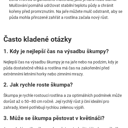
Mulčování pomáhá udržovat stabilní teplotu půdy a chránit
kořeny před promrznutím. Na jaře můžete mulč odstranit, aby se
půda mohla přirozeně zahřát a rostlina začala nový růst.
Často kladené otázky
1. Kdy je nejlepší čas na výsadbu škumpy?
Nejlepší čas na výsadbu škumpy je na jaře nebo na podzim, kdy je
půda dostatečně vlhká a rostlina má čas na zakořenění před
extrémními letními horky nebo zimními mrazy.
2. Jak rychle roste škumpa?
Škumpa je rychle rostoucí rostlina a za optimálních podmínek může
dorůst až o 50–80 cm ročně. Její rychlý růst ji činí ideální pro
zahrady, které potřebují rychlou zelenou výplň.
3. Může se škumpa pěstovat v květináči?