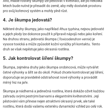
Ano, mladé rostliny škumpy lze pěstovat v květináči, ale po několika
letech bude nutné je přesadit do země, aby měly dostatek prostoru
pro svůj kořenový systém a mohly plně růst.
4. Je škumpa jedovatá?
Některé druhy škumpy, jako například
Rhus typhina
, nejsou jedovaté
a jejich plody lze dokonce použít k přípravě nápojů nebo jako koření.
Na druhou stranu, jedovatá škumpa (
Toxicodendron vernix
) je
vysoce toxická a může způsobit kožní vyrážky při kontaktu. Tento
druh se však nepěstuje jako okrasná rostlina.
5. Jak kontrolovat šíření škumpy?
Škumpa, zejména druhy jako škumpa orobincová, může vytvářet
četné výhonky a šířit se do okolí. Pokud chcete kontrolovat její šíření,
doporučuje se pravidelně odstraňovat nové výhonky a provádět
mírný řez na jaře.
Škumpa je nádherná a jedinečná rostlina, která dokáže oživit každou
zahradu svými pestrými barvami a elegantními květenstvími. Její
pěstování vám přinese nejen atraktivní okrasný prvek, ale také
rostlinu, která dodá vašemu exteriéru dynamický vzhled po celý rok.