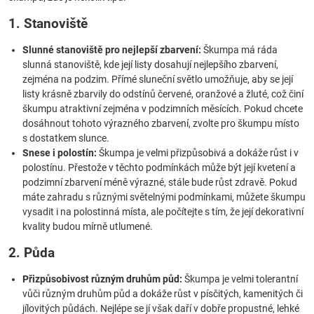
1. Stanoviště
Slunné stanoviště pro nejlepší zbarvení:
Škumpa má ráda
slunná stanoviště, kde její listy dosahují nejlepšího zbarvení,
zejména na podzim. Přímé sluneční světlo umožňuje, aby se její
listy krásně zbarvily do odstínů červené, oranžové a žluté, což činí
škumpu atraktivní zejména v podzimních měsících. Pokud chcete
dosáhnout tohoto výrazného zbarvení, zvolte pro škumpu místo
s dostatkem slunce.
Snese i polostín:
Škumpa je velmi přizpůsobivá a dokáže růst i v
polostínu. Přestože v těchto podmínkách může být její kvetení a
podzimní zbarvení méně výrazné, stále bude růst zdravě. Pokud
máte zahradu s různými světelnými podmínkami, můžete škumpu
vysadit i na polostinná místa, ale počítejte s tím, že její dekorativní
kvality budou mírně utlumené.
2. Půda
Přizpůsobivost různým druhům půd:
Škumpa je velmi tolerantní
vůči různým druhům půd a dokáže růst v písčitých, kamenitých či
jílovitých půdách. Nejlépe se jí však daří v dobře propustné, lehké