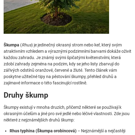
Škumpa
(
Rhus
) je jedinečný okrasný strom nebo keř, který svým
atraktivním vzhledem a výraznými podzimními barvami dokáže oživit
každou zahradu. Je známý svými špičatými květenstvími, která
zdobí zahrady zejména na podzim, kdy se jeho listy zbarvují do
zářivých odstínů oranžové, červené a žluté. Tento článek vám
poskytne užitečné tipy na pěstování škumpy, přehled druhů a
zajímavé informace o této fascinující rostlině.
Druhy škump
Škumpy existují v mnoha druzích, přičemž některé se používají k
okrasným účelům a jiné pro své jedlé nebo léčivé vlastnosti. Zde jsou
některé z nejznámějších druhů škump:
Rhus typhina (Škumpa orobincová)
– Nejznámější a nejčastěji