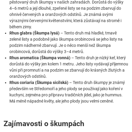
pěstovaný druh škumpy v našich zahradách. Dorůstá do výšky
4–6 metrů a její dlouhé, zpeřené listy se na podzim zbarvují do
ohnivě červených a oranžových odstínů. Je známá svými
výraznými červenými květenstvími, která zůstávají na stromě i
během zimy.
Rhus glabra (Škumpa lysá)
– Tento druh má hladké, tmavě
zelené listy a podobně jako škumpa orobincová se jeho listy na
podzim nádherně zbarvují. Je o něco menší než škumpa
orobincová, dorůstá do výšky 3–4 metrů.
Rhus aromatica (Škumpa vonná)
– Tento druh je nízký keř, který
dorůstá do výšky jen kolem 1 metru. Jeho listy vydávají příjemnou
vůni při promnutí a na podzim se zbarvují do krásných žlutých a
oranžových odstínů.
Rhus coriaria (Škumpa sicilská)
– Tento druh škumpy je známý
především ve Středomoří a jeho plody se používají jako koření v
kuchyni, zejména pro přípravu tradičních jídel, jako je hummus.
Má méně nápadné květy, ale jeho plody jsou velmi ceněné.
Zajímavosti o škumpách