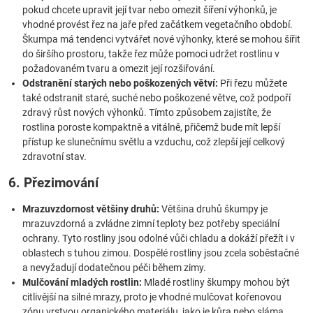
pokud chcete upravit její tvar nebo omezit šíření výhonků, je
vhodné provést řez na jaře před začátkem vegetačního období.
Škumpa má tendenci vytvářet nové výhonky, které se mohou šířit
do širšího prostoru, takže řez může pomoci udržet rostlinu v
požadovaném tvaru a omezit její rozšiřování.
Odstranění starých nebo poškozených větví:
Při řezu můžete
také odstranit staré, suché nebo poškozené větve, což podpoří
zdravý růst nových výhonků. Tímto způsobem zajistíte, že
rostlina poroste kompaktně a vitálně, přičemž bude mít lepší
přístup ke slunečnímu světlu a vzduchu, což zlepší její celkový
zdravotní stav.
6. Přezimování
Mrazuvzdornost většiny druhů:
Většina druhů škumpy je
mrazuvzdorná a zvládne zimní teploty bez potřeby speciální
ochrany. Tyto rostliny jsou odolné vůči chladu a dokáží přežít i v
oblastech s tuhou zimou. Dospělé rostliny jsou zcela soběstačné
a nevyžadují dodatečnou péči během zimy.
Mulčování mladých rostlin:
Mladé rostliny škumpy mohou být
citlivější na silné mrazy, proto je vhodné mulčovat kořenovou
zónu vrstvou organického materiálu, jako je kůra nebo sláma.