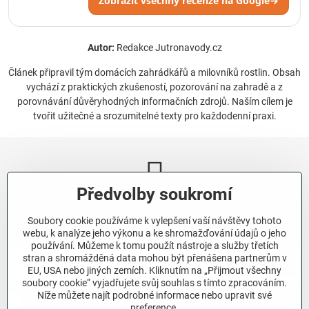
Zobrazit všechny recenze na Google
→
Autor:
Redakce Jutronavody.cz
Článek připravil tým domácích zahrádkářů a milovníků rostlin. Obsah
vychází z praktických zkušeností, pozorování na zahradě a z
porovnávání důvěryhodných informačních zdrojů. Naším cílem je
tvořit užitečné a srozumitelné texty pro každodenní praxi.
Předvolby soukromí
Newsletter
Soubory cookie používáme k vylepšení vaší návštěvy tohoto
Odebírat naše novinky:
webu, k analýze jeho výkonu a ke shromažďování údajů o jeho
používání. Můžeme k tomu použít nástroje a služby třetích
stran a shromážděná data mohou být přenášena partnerům v
Odebírat
EU, USA nebo jiných zemích. Kliknutím na „Přijmout všechny
soubory cookie“ vyjadřujete svůj souhlas s tímto zpracováním.
Níže můžete najít podrobné informace nebo upravit své
Chci se přihlásit k odběru novinek e-mailem.
preference.