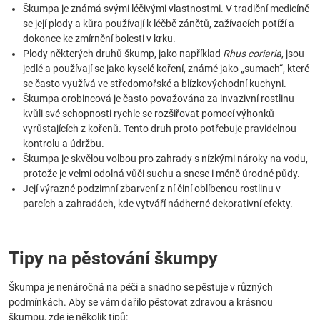
Škumpa je známá svými léčivými vlastnostmi. V tradiční medicíně
se její plody a kůra používají k léčbě zánětů, zažívacích potíží a
dokonce ke zmírnění bolesti v krku.
Plody některých druhů škump, jako například
Rhus coriaria
, jsou
jedlé a používají se jako kyselé koření, známé jako „sumach“, které
se často využívá ve středomořské a blízkovýchodní kuchyni.
Škumpa orobincová je často považována za invazivní rostlinu
kvůli své schopnosti rychle se rozšiřovat pomocí výhonků
vyrůstajících z kořenů. Tento druh proto potřebuje pravidelnou
kontrolu a údržbu.
Škumpa je skvělou volbou pro zahrady s nízkými nároky na vodu,
protože je velmi odolná vůči suchu a snese i méně úrodné půdy.
Její výrazné podzimní zbarvení z ní činí oblíbenou rostlinu v
parcích a zahradách, kde vytváří nádherné dekorativní efekty.
Tipy na pěstování škumpy
Škumpa je nenáročná na péči a snadno se pěstuje v různých
podmínkách. Aby se vám dařilo pěstovat zdravou a krásnou
škumpu, zde je několik tipů: