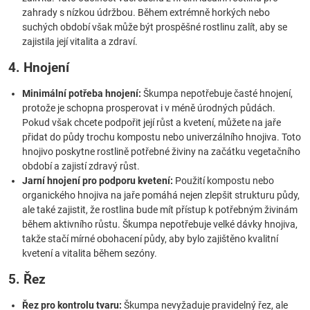
zahrady s nízkou údržbou. Během extrémně horkých nebo
suchých období však může být prospěšné rostlinu zalít, aby se
zajistila její vitalita a zdraví.
4. Hnojení
Minimální potřeba hnojení:
Škumpa nepotřebuje časté hnojení,
protože je schopna prosperovat i v méně úrodných půdách.
Pokud však chcete podpořit její růst a kvetení, můžete na jaře
přidat do půdy trochu kompostu nebo univerzálního hnojiva. Toto
hnojivo poskytne rostlině potřebné živiny na začátku vegetačního
období a zajistí zdravý růst.
Jarní hnojení pro podporu kvetení:
Použití kompostu nebo
organického hnojiva na jaře pomáhá nejen zlepšit strukturu půdy,
ale také zajistit, že rostlina bude mít přístup k potřebným živinám
během aktivního růstu. Škumpa nepotřebuje velké dávky hnojiva,
takže stačí mírné obohacení půdy, aby bylo zajištěno kvalitní
kvetení a vitalita během sezóny.
5. Řez
Řez pro kontrolu tvaru:
Škumpa nevyžaduje pravidelný řez, ale