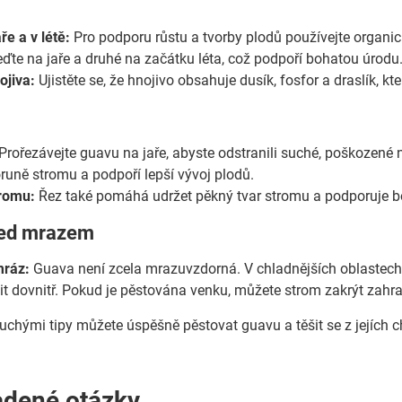
ře a v létě:
Pro podporu růstu a tvorby plodů používejte organic
eďte na jaře a druhé na začátku léta, což podpoří bohatou úrodu
ojiva:
Ujistěte se, že hnojivo obsahuje dusík, fosfor a draslík, kte
Prořezávejte guavu na jaře, abyste odstranili suché, poškozené
runě stromu a podpoří lepší vývoj plodů.
tromu:
Řez také pomáhá udržet pěkný tvar stromu a podporuje bo
řed mrazem
mráz:
Guava není zcela mrazuvzdorná. V chladnějších oblastech j
it dovnitř. Pokud je pěstována venku, můžete strom zakrýt zahra
uchými tipy můžete úspěšně pěstovat guavu a těšit se z jejích c
adené otázky