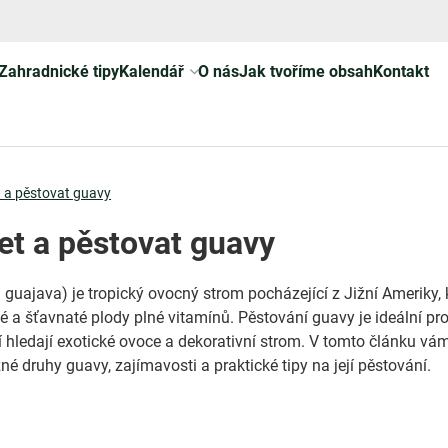
Zahradnické tipy
Kalendář
O nás
Jak tvoříme obsah
Kontakt
 a pěstovat guavy
et a pěstovat guavy
guajava) je tropický ovocný strom pocházející z Jižní Ameriky, 
é a šťavnaté plody plné vitamínů. Pěstování guavy je ideální pr
ří hledají exotické ovoce a dekorativní strom. V tomto článku vá
é druhy guavy, zajímavosti a praktické tipy na její pěstování.