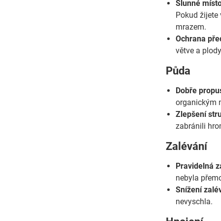
Slunné místo
Pokud žijete 
mrazem.
Ochrana pře
větve a plody
Půda
Dobře propu
organickým ma
Zlepšení str
zabránili hr
Zalévání
Pravidelná z
nebyla přemo
Snížení zalé
nevyschla.