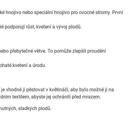
ké hnojivo nebo speciální hnojivo pro ovocné stromy. První
.
ré podporují růst, kvetení a vývoj plodů.
 nebo přebytečné větve. To pomůže zlepšit proudění
haté kvetení a úrodu.
e vhodné ji pěstovat v květináči, aby bylo možné ji na
dním textilem, abyste jej ochránili před mrazem.
hutných, sladkých plodů.