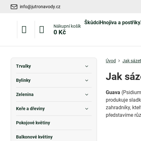
info@jutronavody.cz
Škůdci
Hnojiva a postřiky
Nákupní košík
0 Kč
Úvod
Jak sázet
Trvalky
Jak sáz
Bylinky
Guava
(Psidium 
Zelenina
produkuje sladk
zahradníky, kte
Keře a dřeviny
představíme různ
Pokojové květiny
Balkonové květiny