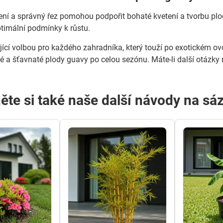
ení a správný řez pomohou podpořit bohaté kvetení a tvorbu plodů
ptimální podmínky k růstu.
jící volbou pro každého zahradníka, který touží po exotickém ov
é a šťavnaté plody guavy po celou sezónu. Máte-li další otázky 
ěte si také naše další návody na sá