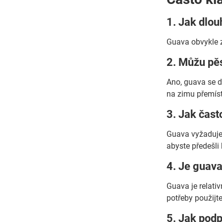
1. Jak dlou
Guava obvykle z
2. Můžu pěs
Ano, guava se d
na zimu přemísti
3. Jak čast
Guava vyžaduje 
abyste předešli
4. Je guav
Guava je relati
potřeby použijte
5. Jak podp