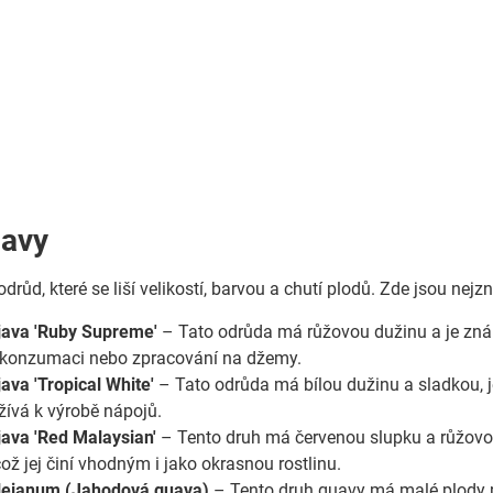
uavy
růd, které se liší velikostí, barvou a chutí plodů. Zde jsou nej
java 'Ruby Supreme'
– Tato odrůda má růžovou dužinu a je znám
 konzumaci nebo zpracování na džemy.
ava 'Tropical White'
– Tato odrůda má bílou dužinu a sladkou, j
žívá k výrobě nápojů.
ava 'Red Malaysian'
– Tento druh má červenou slupku a růžovou
což jej činí vhodným i jako okrasnou rostlinu.
tleianum (Jahodová guava)
– Tento druh guavy má malé plody př