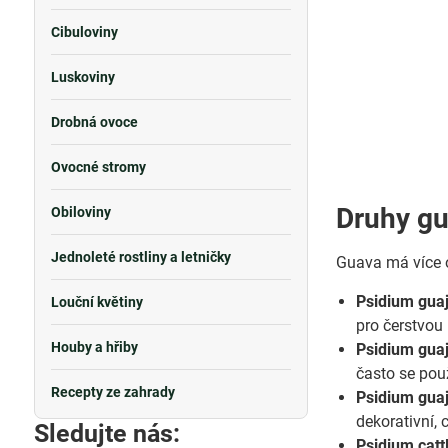
Cibuloviny
Luskoviny
Drobná ovoce
Ovocné stromy
Druhy g
Obiloviny
Jednoleté rostliny a letničky
Guava má více od
Psidium gua
Louční květiny
pro čerstvou
Houby a hřiby
Psidium guaj
často se pou
Recepty ze zahrady
Psidium guaj
dekorativní, 
Sledujte nás:
Psidium cat