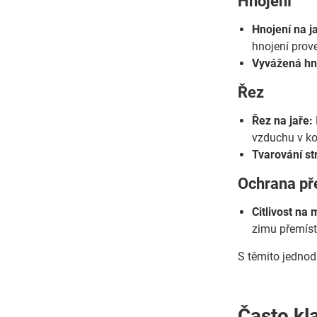
Hnojení
Hnojení na ja
hnojení prov
Vyvážená hn
Řez
Řez na jaře:
vzduchu v ko
Tvarování s
Ochrana p
Citlivost na 
zimu přemíst
S těmito jednod
Často kl