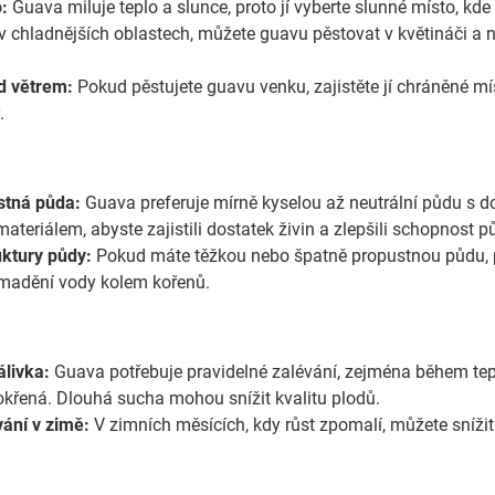
:
Guava miluje teplo a slunce, proto jí vyberte slunné místo, kd
v chladnějších oblastech, můžete guavu pěstovat v květináči a n
d větrem:
Pokud pěstujete guavu venku, zajistěte jí chráněné mí
.
stná půda:
Guava preferuje mírně kyselou až neutrální půdu s
teriálem, abyste zajistili dostatek živin a zlepšili schopnost p
uktury půdy:
Pokud máte těžkou nebo špatně propustnou půdu, přid
omadění vody kolem kořenů.
álivka:
Guava potřebuje pravidelné zalévání, zejména během tepl
křená. Dlouhá sucha mohou snížit kvalitu plodů.
vání v zimě:
V zimních měsících, kdy růst zpomalí, můžete snížit 