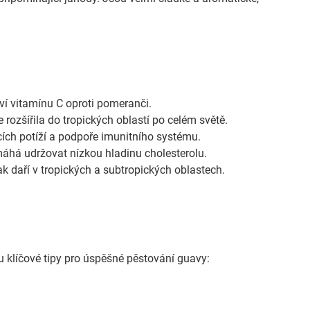
í vitamínu C oproti pomeranči.
 rozšířila do tropických oblastí po celém světě.
cích potíží a podpoře imunitního systému.
áhá udržovat nízkou hladinu cholesterolu.
k daří v tropických a subtropických oblastech.
u klíčové tipy pro úspěšné pěstování guavy: