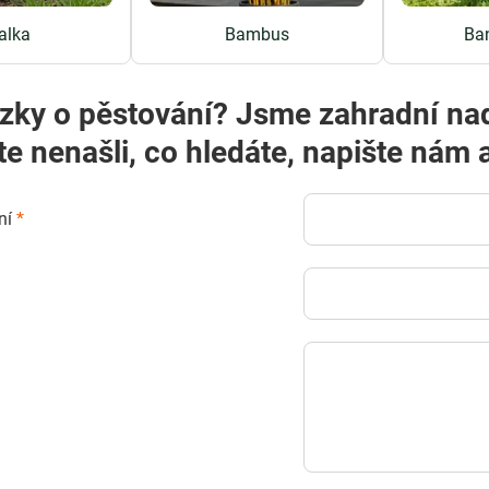
alka
Bambus
Ba
zky o pěstování? Jsme zahradní na
te nenašli, co hledáte, napište ná
ní
*