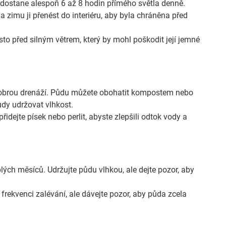
e dostane alespoň 6 až 8 hodin přímého světla denně.
a zimu ji přenést do interiéru, aby byla chráněna před
sto před silným větrem, který by mohl poškodit její jemné
 dobrou drenáží. Půdu můžete obohatit kompostem nebo
ůdy udržovat vlhkost.
ejte písek nebo perlit, abyste zlepšili odtok vody a
ých měsíců. Udržujte půdu vlhkou, ale dejte pozor, aby
frekvenci zalévání, ale dávejte pozor, aby půda zcela