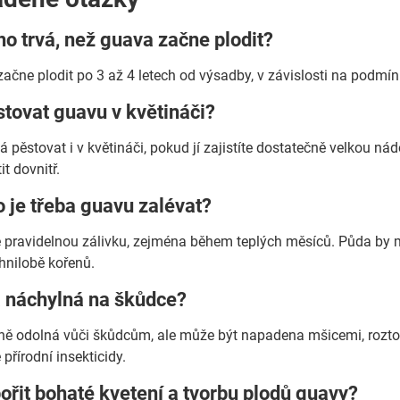
ho trvá, než guava začne plodit?
ačne plodit po 3 až 4 letech od výsadby, v závislosti na podmín
tovat guavu v květináči?
á pěstovat i v květináči, pokud jí zajistíte dostatečně velkou n
t dovnitř.
o je třeba guavu zalévat?
pravidelnou zálivku, zejména během teplých měsíců. Půda by mě
 hnilobě kořenů.
a náchylná na škůdce?
vně odolná vůči škůdcům, ale může být napadena mšicemi, roztoči
 přírodní insekticidy.
ořit bohaté kvetení a tvorbu plodů guavy?