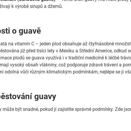
žívají k výrobě sirupů a džemů.
sti o guavě
atá na vitamín C – jeden plod obsahuje až čtyřnásobné množstv
stována již před tisíci lety v Mexiku a Střední Americe, odkud se
ace plodů se guava využívá i v tradiční medicíně k léčbě trávi
mají vysoký obsah vlákniny, což podporuje zdravé trávení a pom
mi odolná vůči různým klimatickým podmínkám, nejlépe se jí vša
pěstování guavy
 může být snadné, pokud jí zajistíte správné podmínky. Zde jso