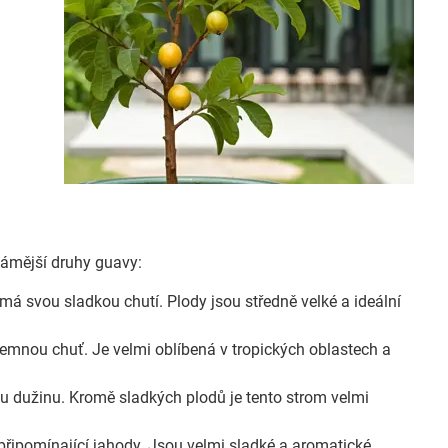
známější druhy guavy:
á svou sladkou chutí. Plody jsou středně velké a ideální
emnou chuť. Je velmi oblíbená v tropických oblastech a
 dužinu. Kromě sladkých plodů je tento strom velmi
ipomínající jahody. Jsou velmi sladké a aromatické,