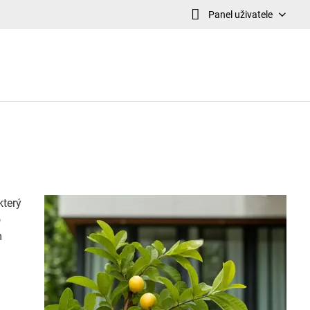
Panel uživatele
který
o
m