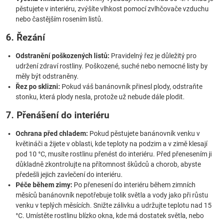
pěstujete v interiéru, zvýšíte vlhkost pomocí zvlhčovače vzduchu
nebo častějším rosením listů.
6. Řezání
Odstranění poškozených listů:
Pravidelný řez je důležitý pro
udržení zdraví rostliny. Poškozené, suché nebo nemocné listy by
měly být odstraněny.
Řez po sklizni:
Pokud váš banánovník přinesl plody, odstraňte
stonku, která plody nesla, protože už nebude dále plodit.
7. Přenášení do interiéru
Ochrana před chladem:
Pokud pěstujete banánovník venku v
květináči a žijete v oblasti, kde teploty na podzim a v zimě klesají
pod 10 °C, musíte rostlinu přenést do interiéru. Před přenesením ji
důkladně zkontrolujte na přítomnost škůdců a chorob, abyste
předešli jejich zavlečení do interiéru.
Péče během zimy:
Po přenesení do interiéru během zimních
měsíců banánovník nepotřebuje tolik světla a vody jako při růstu
venku v teplých měsících. Snižte zálivku a udržujte teplotu nad 15
°C. Umístěte rostlinu blízko okna, kde má dostatek světla, nebo