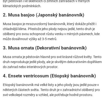
být pěstován i ve sklenících či zimních zahradách v mírných
klimatických podmínkách.
2. Musa basjoo (Japonský banánovník)
Musa basjoo je mrazuvzdorný banánovník, který dokáže přežít i
chladnější klima. Přestože jeho plody nejsou jedlé, tento druh je
oblíbený pro svou schopnost růstu venku v mírných pásmech, kde
může dosáhnout výšky až 3-5 metrů.
3. Musa ornata (Dekorativní banánovník)
Musa ornata je pěstován hlavně pro své krásné růžové květy. Tento
druh neprodukuje jedlé plody, ale je skvělým dekorativním doplňkem
do zahrad nebo interiérových prostor.
4. Ensete ventricosum (Etiopský banánovník)
Etiopský banánovník má velké listy a jeho plody jsou jedlé pouze v
některých částech světa. Tento druh je v zahradnictví oblíbený pro
své velkolepé rozměry a vzhled, ale potřebuje hodně prostoru.