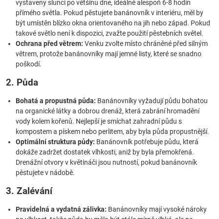
vystaveny slunci po většinu dne, ideálně alespoň 6-8 hodin
přímého světla. Pokud pěstujete banánovník v interiéru, měl by
být umístěn blízko okna orientovaného na jih nebo západ. Pokud
takové světlo není k dispozici, zvažte použití pěstebních světel.
Ochrana před větrem:
Venku zvolte místo chráněné před silným
větrem, protože banánovníky mají jemné listy, které se snadno
poškodí.
2. Půda
Bohatá a propustná půda:
Banánovníky vyžadují půdu bohatou
na organické látky a dobrou drenáž, která zabrání hromadění
vody kolem kořenů. Nejlepší je smíchat zahradní půdu s
kompostem a pískem nebo perlitem, aby byla půda propustnější.
Optimální struktura půdy:
Banánovník potřebuje půdu, která
dokáže zadržet dostatek vlhkosti, aniž by byla přemokřená.
Drenážní otvory v květináči jsou nutností, pokud banánovník
pěstujete v nádobě.
3. Zalévání
Pravidelná a vydatná zálivka:
Banánovníky mají vysoké nároky