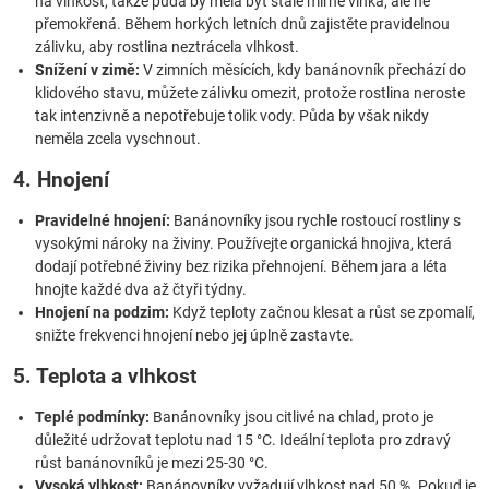
na vlhkost, takže půda by měla být stále mírně vlhká, ale ne
přemokřená. Během horkých letních dnů zajistěte pravidelnou
zálivku, aby rostlina neztrácela vlhkost.
Snížení v zimě:
V zimních měsících, kdy banánovník přechází do
klidového stavu, můžete zálivku omezit, protože rostlina neroste
tak intenzivně a nepotřebuje tolik vody. Půda by však nikdy
neměla zcela vyschnout.
4. Hnojení
Pravidelné hnojení:
Banánovníky jsou rychle rostoucí rostliny s
vysokými nároky na živiny. Používejte organická hnojiva, která
dodají potřebné živiny bez rizika přehnojení. Během jara a léta
hnojte každé dva až čtyři týdny.
Hnojení na podzim:
Když teploty začnou klesat a růst se zpomalí,
snižte frekvenci hnojení nebo jej úplně zastavte.
5. Teplota a vlhkost
Teplé podmínky:
Banánovníky jsou citlivé na chlad, proto je
důležité udržovat teplotu nad 15 °C. Ideální teplota pro zdravý
růst banánovníků je mezi 25-30 °C.
Vysoká vlhkost:
Banánovníky vyžadují vlhkost nad 50 %. Pokud je