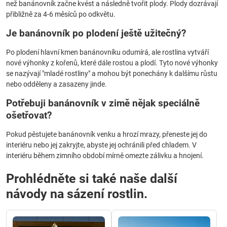
než banánovník začne kvést a následně tvořit plody. Plody dozrávají
přibližně za 4-6 měsíců po odkvětu.
Je banánovník po plodení ještě užitečný?
Po plodení hlavní kmen banánovníku odumírá, ale rostlina vytváří
nové výhonky z kořenů, které dále rostou a plodí. Tyto nové výhonky
se nazývají "mladé rostliny" a mohou být ponechány k dalšímu růstu
nebo odděleny a zasazeny jinde.
Potřebuji banánovník v zimě nějak speciálně
ošetřovat?
Pokud pěstujete banánovník venku a hrozí mrazy, přeneste jej do
interiéru nebo jej zakryjte, abyste jej ochránili před chladem. V
interiéru během zimního období mírně omezte zálivku a hnojení.
Prohlédněte si také naše další
návody na sázení rostlin.