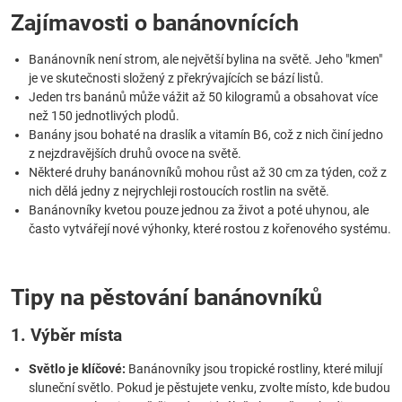
Zajímavosti o banánovnících
Banánovník není strom, ale největší bylina na světě. Jeho "kmen"
je ve skutečnosti složený z překrývajících se bází listů.
Jeden trs banánů může vážit až 50 kilogramů a obsahovat více
než 150 jednotlivých plodů.
Banány jsou bohaté na draslík a vitamín B6, což z nich činí jedno
z nejzdravějších druhů ovoce na světě.
Některé druhy banánovníků mohou růst až 30 cm za týden, což z
nich dělá jedny z nejrychleji rostoucích rostlin na světě.
Banánovníky kvetou pouze jednou za život a poté uhynou, ale
často vytvářejí nové výhonky, které rostou z kořenového systému.
Tipy na pěstování banánovníků
1. Výběr místa
Světlo je klíčové:
Banánovníky jsou tropické rostliny, které milují
sluneční světlo. Pokud je pěstujete venku, zvolte místo, kde budou