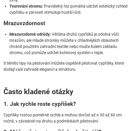
zimy.
Tvarování stromu:
Pravidelný řez pomáhá udržet estetický vzhled
cypřišku a zároveň stimuluje hustší růst.
Mrazuvzdornost
Mrazuvzdorné odrůdy:
Většina druhů cypřišků je odolná vůči
mrazům, ale mladé stromky můžete v chladnějších oblastech
chránit použitím zahradní textilie nebo mulče kolem základu
stromu, což pomůže udržet kořenový systém v teple.
S těmito tipy na pěstování můžete úspěšně pěstovat cypřišky, které
dodají vaší zahradě eleganci a strukturu.
Často kladené otázky
1. Jak rychle roste cypřišek?
Cypřišky rostou poměrně rychle a mohou dorůst až o 30 až 60 cm
ročně, v závislosti na druhu a podmínkách pěstování.