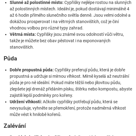
Slunné až polostinné místo:
Cypřišky nejlépe rostou na slunných
až polostinných místech. Ideální je, pokud dostávají minimálně 4
až 6 hodin přímého slunečního světla denně. Jsou velmi odolné a
dokážou prosperovat i na větrných stanovištích, což je činí
vhodnou volbou pro různé typy zahrad.
Větrná místa:
Cypřišky jsou známé svou odolností vůči větru,
takže je můžete bez obav pěstovat i na exponovaných
stanovištích.
Půda
Dobře propustná půda:
Cypřišky preferují půdu, která je dobře
propustná a udržuje si mírnou vlhkost. Mírně kyselá až neutrální
půda je pro ně ideální. Pokud máte těžší nebo jílovitou půdu,
zlepšete její drenáž přidáním písku, štěrku nebo kompostu, abyste
zajistili lepší podmínky pro kořeny.
Udržení vlhkosti:
Ačkoliv cypřišky potřebují půdu, která se
nevysušuje, vyhněte se přemokření, protože nadměrná vlhkost
může vést k hnilobě kořenů.
Zalévání