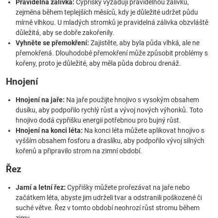
Pravidelná zálivka:
Cypřišky vyžadují pravidelnou zálivku,
zejména během teplejších měsíců, kdy je důležité udržet půdu
mírně vlhkou. U mladých stromků je pravidelná zálivka obzvláště
důležitá, aby se dobře zakořenily.
Vyhněte se přemokření:
Zajistěte, aby byla půda vlhká, ale ne
přemokřená. Dlouhodobé přemokření může způsobit problémy s
kořeny, proto je důležité, aby měla půda dobrou drenáž.
Hnojení
Hnojení na jaře:
Na jaře použijte hnojivo s vysokým obsahem
dusíku, aby podpořilo rychlý růst a vývoj nových výhonků. Toto
hnojivo dodá cypřišku energii potřebnou pro bujný růst.
Hnojení na konci léta:
Na konci léta můžete aplikovat hnojivo s
vyšším obsahem fosforu a draslíku, aby podpořilo vývoj silných
kořenů a připravilo strom na zimní období.
Řez
Jarní a letní řez:
Cypřišky můžete prořezávat na jaře nebo
začátkem léta, abyste jim udrželi tvar a odstranili poškozené či
suché větve. Řez v tomto období neohrozí růst stromu během