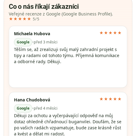
Co o nás říkají zákazníci
Veřejné recenze z Google (Google Business Profile).
★★★★★
5/5
★★★★★
Michaela Hubova
Google
•
před 3 měsíci
Těším se, až zrealizuji svůj malý zahradní projekt s
tipy a radami od tohoto týmu. Příjemná komunikace
a odborné rady. Děkuji.
★★★★★
Hana Chudobová
Google
•
před 4 měsíci
Děkuji za ochotu a vyčerpávající odpověď na můj
dotaz ohledně chřadnoucí buganvilei. Doufám, že se
po vašich radách vzpamatuje, bude zase krásně růst
a kvést a dělat mi radost.