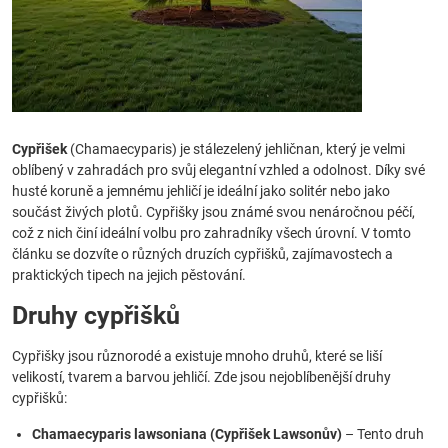
Cypřišek
(Chamaecyparis) je stálezelený jehličnan, který je velmi
oblíbený v zahradách pro svůj elegantní vzhled a odolnost. Díky své
husté koruně a jemnému jehličí je ideální jako solitér nebo jako
součást živých plotů. Cypřišky jsou známé svou nenáročnou péčí,
což z nich činí ideální volbu pro zahradníky všech úrovní. V tomto
článku se dozvíte o různých druzích cypřišků, zajímavostech a
praktických tipech na jejich pěstování.
Druhy cypřišků
Cypřišky jsou různorodé a existuje mnoho druhů, které se liší
velikostí, tvarem a barvou jehličí. Zde jsou nejoblíbenější druhy
cypřišků:
Chamaecyparis lawsoniana (Cypřišek Lawsonův)
– Tento druh