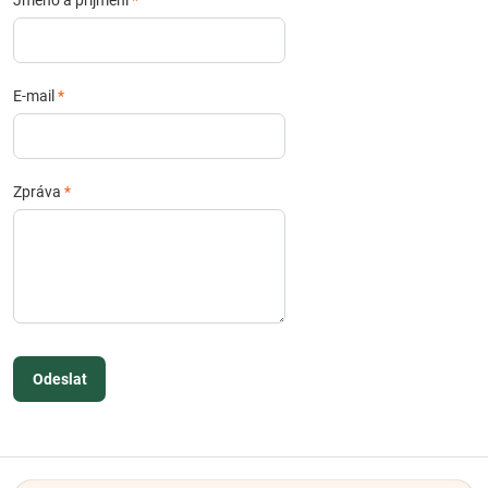
Jméno a příjmení
*
E-mail
*
Zpráva
*
Odeslat