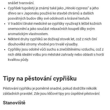
snášet tvarování.
Cypřišek tupolistý je známý také jako „Hinoki cypress“ a jeho
dřevo se v Japonsku používá ke stavbě chrámů a dalších
posvátných budov díky své odolnosti a krásné textuře.
V tradiční čínské medicíně se cypřišky využívají k léčbě kožních
onemocnění a jako součást relaxačních koupelí díky svým
aromatickým vlastnostem.
Některé druhy cypřišků se dožívají stovek let, což z nich činí
dlouhověké stromy vhodné pro trvalé výsadby.
Cypřišky jsou odolné vůči suchu a znečištěnému vzduchu, což z
nich dělá ideální volbu pro městské zahrady nebo oblasti s horší
kvalitou půdy.
Tipy na pěstování cypřišku
Pěstování cypřišku je poměrně snadné, pokud dodržíte několik
základních pravidel. Zde jsou klíčové tipy pro úspěšné pěstování:
Stanoviště