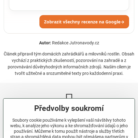
Zobrazit všechny recenze na Google
→
Autor:
Redakce Jutronavody.cz
Článek připravil tým domácích zahrádkářů a milovníků rostlin. Obsah
vychází z praktických zkušeností, pozorování na zahradě a z
porovnávání důvěryhodných informačních zdrojů. Naším cílem je
tvořit užitečné a srozumitelné texty pro každodenní praxi.
Předvolby soukromí
Newsletter
Soubory cookie používáme k vylepšení vaší návštěvy tohoto
Odebírat naše novinky:
webu, k analýze jeho výkonu a ke shromažďování údajů o jeho
používání. Můžeme k tomu použít nástroje a služby třetích
stran a shromážděná data mohou být přenášena partnerům v