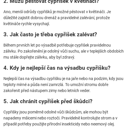
2. Můžu pěstovat cypřišek v květináči?
Ano, menší odrůdy cypřišků je možné pěstovat v květináči. Je
důležité zajistit dobrou drenáž a pravidelné zalévání, protože
květináče rychle vysychají.
3. Jak často je třeba cypřišek zalévat?
Během prvních let po výsadbě potřebuje cypřišek pravidelnou
zálivku. Po zakořenění je odolný vůči suchu, ale v teplejších obdobích
mu stále dopřejte zálivku, aby byl zdravý.
4. Kdy je nejlepší čas na výsadbu cypřišku?
Nejlepší čas na výsadbu cypřišku je na jaře nebo na podzim, kdy jsou
teploty mírné a půda není zamrzlá. To umožní stromu dobře
zakořenit před nástupem zimy nebo letních veder.
5. Jak chránit cypřišek před škůdci?
Cypřišky jsou poměrně odolné vůči škůdcům, ale mohou být
napadeny mšicemi nebo roztoči. Pravidelně kontrolujte strom a v
případě potřeby použijte přírodní insekticidy nebo neemový olej.