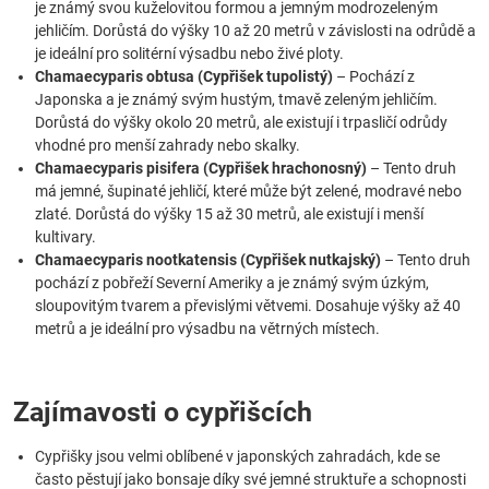
je známý svou kuželovitou formou a jemným modrozeleným
jehličím. Dorůstá do výšky 10 až 20 metrů v závislosti na odrůdě a
je ideální pro solitérní výsadbu nebo živé ploty.
Chamaecyparis obtusa (Cypřišek tupolistý)
– Pochází z
Japonska a je známý svým hustým, tmavě zeleným jehličím.
Dorůstá do výšky okolo 20 metrů, ale existují i trpasličí odrůdy
vhodné pro menší zahrady nebo skalky.
Chamaecyparis pisifera (Cypřišek hrachonosný)
– Tento druh
má jemné, šupinaté jehličí, které může být zelené, modravé nebo
zlaté. Dorůstá do výšky 15 až 30 metrů, ale existují i menší
kultivary.
Chamaecyparis nootkatensis (Cypřišek nutkajský)
– Tento druh
pochází z pobřeží Severní Ameriky a je známý svým úzkým,
sloupovitým tvarem a převislými větvemi. Dosahuje výšky až 40
metrů a je ideální pro výsadbu na větrných místech.
Zajímavosti o cypřišcích
Cypřišky jsou velmi oblíbené v japonských zahradách, kde se
často pěstují jako bonsaje díky své jemné struktuře a schopnosti