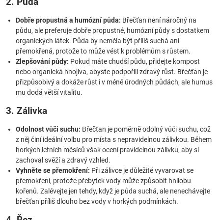
2. Půda
Dobře propustná a humózní půda:
Břečťan není náročný na
půdu, ale preferuje dobře propustné, humózní půdy s dostatkem
organických látek. Půda by neměla být příliš suchá ani
přemokřená, protože to může vést k problémům s růstem.
Zlepšování půdy:
Pokud máte chudší půdu, přidejte kompost
nebo organická hnojiva, abyste podpořili zdravý růst. Břečťan je
přizpůsobivý a dokáže růst i v méně úrodných půdách, ale humus
mu dodá větší vitalitu.
3. Zálivka
Odolnost vůči suchu:
Břečťan je poměrně odolný vůči suchu, což
z něj činí ideální volbu pro místa s nepravidelnou zálivkou. Během
horkých letních měsíců však ocení pravidelnou zálivku, aby si
zachoval svěží a zdravý vzhled.
Vyhněte se přemokření:
Při zálivce je důležité vyvarovat se
přemokření, protože přebytek vody může způsobit hnilobu
kořenů. Zalévejte jen tehdy, když je půda suchá, ale nenechávejte
břečťan příliš dlouho bez vody v horkých podmínkách.
4. Řez