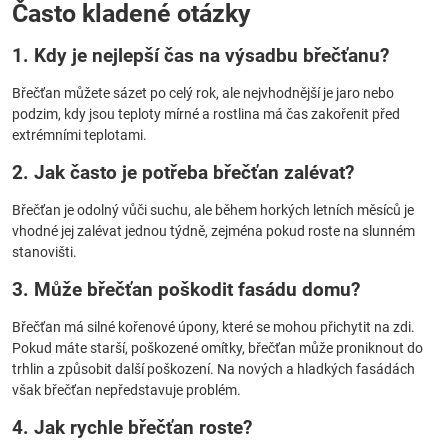
Často kladené otázky
1. Kdy je nejlepší čas na výsadbu břečťanu?
Břečťan můžete sázet po celý rok, ale nejvhodnější je jaro nebo
podzim, kdy jsou teploty mírné a rostlina má čas zakořenit před
extrémními teplotami.
2. Jak často je potřeba břečťan zalévat?
Břečťan je odolný vůči suchu, ale během horkých letních měsíců je
vhodné jej zalévat jednou týdně, zejména pokud roste na slunném
stanovišti.
3. Může břečťan poškodit fasádu domu?
Břečťan má silné kořenové úpony, které se mohou přichytit na zdi.
Pokud máte starší, poškozené omítky, břečťan může proniknout do
trhlin a způsobit další poškození. Na nových a hladkých fasádách
však břečťan nepředstavuje problém.
4. Jak rychle břečťan roste?