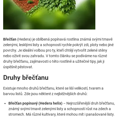
Břečťan
(Hedera) je oblíbená popínavá rostlina známá svými tmavě
zelenými, lesklými listy a schopností rychle pokrýt zdi, ploty nebo jiné
povrchy. Je ideální volbou pro ty, kteří chtějí vytvořit zelené stěny
nebo oživit svou zahradu. V tomto článku se podíváme na různé
druhy břečťanu, zajímavosti o této rostlině a užitečné tipy, jak ji
úspěšně pěstovat.
Druhy břečťanu
Existuje mnoho druhů břečťanu, které se liší velikostí, tvarem a
barvou listů. Zde jsou některé z nejběžnějších druhů:
Břečťan popínavý (Hedera helix)
– Nejrozšířenější druh břečťanu,
známý svými tmavě zelenými listy a schopností růst na zdech a
stromech. Má různé kultivary, které mohou mít i panašované listy.