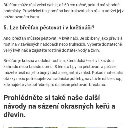
Břečťan může růst velmi rychle, až 60 cm ročně, pokud má vhodné
podmínky. Pravidelný řez pomáhá kontrolovat jeho růst a udržet jej v
požadovaném tvaru.
5. Lze břečťan pěstovat i v květináči?
Ano, břečťan můžete pěstovat i v květináči. Je oblíbený jako převislá
rostlina v závěsných nádobách nebo truhlících. Vyberte dostatečně
velký květináč a zajistěte rostlině dostatek vody a živin.
Břečťan je krásná a odolná rostlina, která dokáže oživit každou
zahradu nebo fasádu domu. S těmito tipy na pěstování a péči se
můžete těšit na jeho bujný růst a elegantní vzhled. Pokud máte další
otázky nebo potřebujete zahradnické potřeby, navštivte náš e-shop,
kde najdete vše potřebné pro úspěšné pěstování břečťanu.
Prohlédněte si také naše další
návody na sázení okrasných keřů a
dřevin.