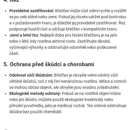
Pravidelné zastřihování:
Břečťan může růst velmi rychle a rozšířit
se po celé stěně nebo zemi. Pokud jej chcete udržet pod kontrolou
a v požadovaném tvaru, je důležité jej pravidelně zastřihovat. Řez
podporuje hustší růst a udržuje břečťan v kompaktním tvaru.
Jarní a letní řez:
Nejlepší doba pro řezání břečťanu je na jaře
nebo v létě, kdy rostlina aktivně roste. Zastřihujte dlouhé,
vyčnívající výhonky a odstraňujte odumřelé nebo poškozené
části.
5. Ochrana před škůdci a chorobami
Odolnost vůči škůdcům:
Břečťan je obvykle velmi odolný vůči
většině škůdců, což z něj činí nenáročnou rostlinu. Mšice a roztoči
se mohou občas objevit, ale obvykle jsou snadno zvládnutelní.
Ekologické metody ochrany:
Pokud se na rostlině objeví mšice
nebo jiní škůdci, můžete použít ekologické insekticidy nebo
přírodní prostředky, jako je mýdlový roztok. Ten účinně odstraňuje
škůdce bez použití chemikálií.