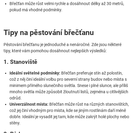
Břečťan může růst velmi rychle a dosáhnout délky až 30 metrů,
pokud má vhodné podmínky.
Tipy na pěstování břečťanu
Pěstování břečťanu je jednoduché a nenáročné. Zde jsou některé
tipy, které vám pomohou dosáhnout nejlepších výsledků:
1. Stanoviště
Ideální světelné podmínky:
Břečťan preferuje stín až polostín,
což z něj činí ideální volbu pro severní strany budov nebo místa s
minimem přímého slunečního světla. Snese i plné slunce, ale příliš
mnoho světla může způsobit žloutnutí listů, zejména u citlivějších
odrůd.
Univerzálnost místa:
Břečťan může růst na různých stanovištích,
což jej činí vhodným pro místa, kde se jiným rostlinám daří méně
dobře. Ideální je vysadit jej tam, kde může zakrýt holé plochy nebo
stěny.