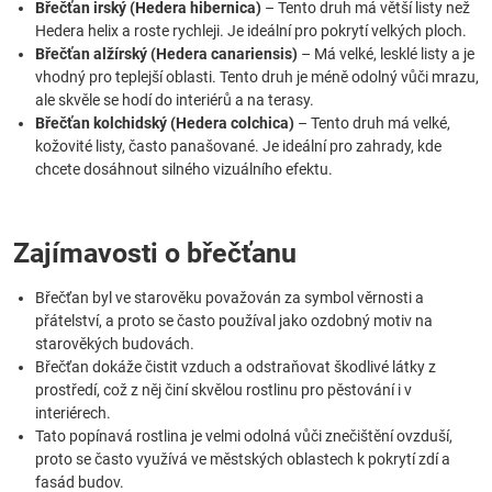
Břečťan irský (Hedera hibernica)
– Tento druh má větší listy než
Hedera helix a roste rychleji. Je ideální pro pokrytí velkých ploch.
Břečťan alžírský (Hedera canariensis)
– Má velké, lesklé listy a je
vhodný pro teplejší oblasti. Tento druh je méně odolný vůči mrazu,
ale skvěle se hodí do interiérů a na terasy.
Břečťan kolchidský (Hedera colchica)
– Tento druh má velké,
kožovité listy, často panašované. Je ideální pro zahrady, kde
chcete dosáhnout silného vizuálního efektu.
Zajímavosti o břečťanu
Břečťan byl ve starověku považován za symbol věrnosti a
přátelství, a proto se často používal jako ozdobný motiv na
starověkých budovách.
Břečťan dokáže čistit vzduch a odstraňovat škodlivé látky z
prostředí, což z něj činí skvělou rostlinu pro pěstování i v
interiérech.
Tato popínavá rostlina je velmi odolná vůči znečištění ovzduší,
proto se často využívá ve městských oblastech k pokrytí zdí a
fasád budov.