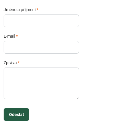
Jméno a příjmení
*
E-mail
*
Zpráva
*
Odeslat