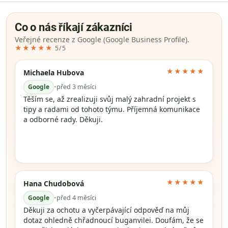
Co o nás říkají zákazníci
Veřejné recenze z Google (Google Business Profile).
★★★★★
5/5
★★★★★
Michaela Hubova
Google
•
před 3 měsíci
Těším se, až zrealizuji svůj malý zahradní projekt s
tipy a radami od tohoto týmu. Příjemná komunikace
a odborné rady. Děkuji.
★★★★★
Hana Chudobová
Google
•
před 4 měsíci
Děkuji za ochotu a vyčerpávající odpověď na můj
dotaz ohledně chřadnoucí buganvilei. Doufám, že se