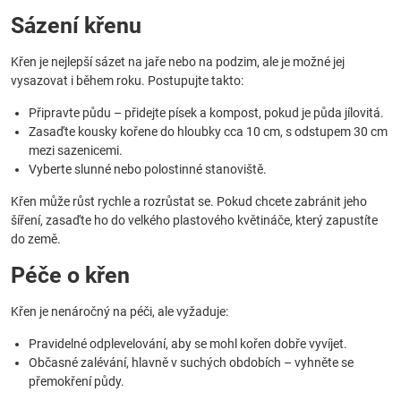
Sázení křenu
Křen je nejlepší sázet na jaře nebo na podzim, ale je možné jej
vysazovat i během roku. Postupujte takto:
Připravte půdu – přidejte písek a kompost, pokud je půda jílovitá.
Zasaďte kousky kořene do hloubky cca 10 cm, s odstupem 30 cm
mezi sazenicemi.
Vyberte slunné nebo polostinné stanoviště.
Křen může růst rychle a rozrůstat se. Pokud chcete zabránit jeho
šíření, zasaďte ho do velkého plastového květináče, který zapustíte
do země.
Péče o křen
Křen je nenáročný na péči, ale vyžaduje:
Pravidelné odplevelování, aby se mohl kořen dobře vyvíjet.
Občasné zalévání, hlavně v suchých obdobích – vyhněte se
přemokření půdy.