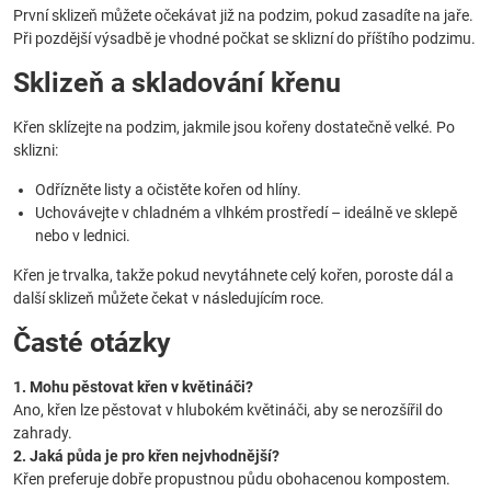
První sklizeň můžete očekávat již na podzim, pokud zasadíte na jaře.
Při pozdější výsadbě je vhodné počkat se sklizní do příštího podzimu.
Sklizeň a skladování křenu
Křen sklízejte na podzim, jakmile jsou kořeny dostatečně velké. Po
sklizni:
Odřízněte listy a očistěte kořen od hlíny.
Uchovávejte v chladném a vlhkém prostředí – ideálně ve sklepě
nebo v lednici.
Křen je trvalka, takže pokud nevytáhnete celý kořen, poroste dál a
další sklizeň můžete čekat v následujícím roce.
Časté otázky
1. Mohu pěstovat křen v květináči?
Ano, křen lze pěstovat v hlubokém květináči, aby se nerozšířil do
zahrady.
2. Jaká půda je pro křen nejvhodnější?
Křen preferuje dobře propustnou půdu obohacenou kompostem.