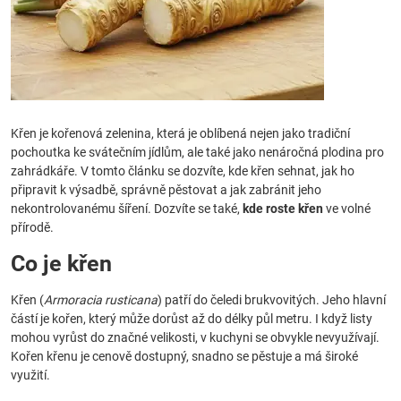
Křen je kořenová zelenina, která je oblíbená nejen jako tradiční
pochoutka ke svátečním jídlům, ale také jako nenáročná plodina pro
zahrádkáře. V tomto článku se dozvíte, kde křen sehnat, jak ho
připravit k výsadbě, správně pěstovat a jak zabránit jeho
nekontrolovanému šíření. Dozvíte se také,
kde roste křen
ve volné
přírodě.
Co je křen
Křen (
Armoracia rusticana
) patří do čeledi brukvovitých. Jeho hlavní
částí je kořen, který může dorůst až do délky půl metru. I když listy
mohou vyrůst do značné velikosti, v kuchyni se obvykle nevyužívají.
Kořen křenu je cenově dostupný, snadno se pěstuje a má široké
využití.