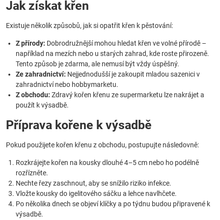
Jak získat křen
Existuje několik způsobů, jak si opatřit křen k pěstování:
Z přírody:
Dobrodružnější mohou hledat křen ve volné přírodě –
například na mezích nebo u starých zahrad, kde roste přirozeně.
Tento způsob je zdarma, ale nemusí být vždy úspěšný.
Ze zahradnictví:
Nejjednodušší je zakoupit mladou sazenici v
zahradnictví nebo hobbymarketu.
Z obchodu:
Zdravý kořen křenu ze supermarketu lze nakrájet a
použít k výsadbě.
Příprava kořene k výsadbě
Pokud použijete kořen křenu z obchodu, postupujte následovně:
Rozkrájejte kořen na kousky dlouhé 4–5 cm nebo ho podélně
rozřízněte.
Nechte řezy zaschnout, aby se snížilo riziko infekce.
Vložte kousky do igelitového sáčku a lehce navlhčete.
Po několika dnech se objeví klíčky a po týdnu budou připravené k
výsadbě.