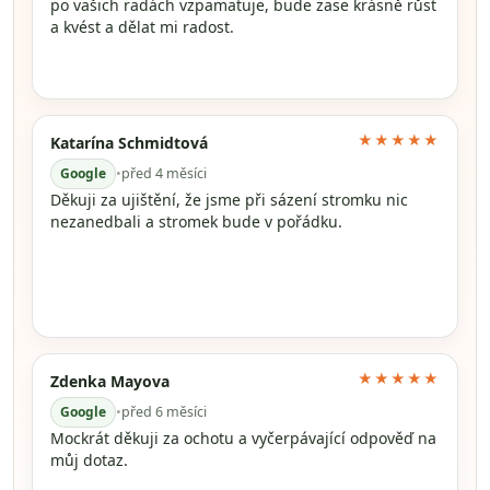
po vašich radách vzpamatuje, bude zase krásně růst
a kvést a dělat mi radost.
★★★★★
Katarína Schmidtová
Google
•
před 4 měsíci
Děkuji za ujištění, že jsme při sázení stromku nic
nezanedbali a stromek bude v pořádku.
★★★★★
Zdenka Mayova
Google
•
před 6 měsíci
Mockrát děkuji za ochotu a vyčerpávající odpověď na
můj dotaz.