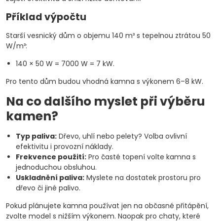
Příklad výpočtu
Starší vesnický dům o objemu 140 m³ s tepelnou ztrátou 50
W/m³:
140 × 50 W = 7000 W = 7 kW.
Pro tento dům budou vhodná kamna s výkonem 6–8 kW.
Na co dalšího myslet při výběru
kamen?
Typ paliva:
Dřevo, uhlí nebo pelety? Volba ovlivní
efektivitu i provozní náklady.
Frekvence použití:
Pro časté topení volte kamna s
jednoduchou obsluhou.
Uskladnění paliva:
Myslete na dostatek prostoru pro
dřevo či jiné palivo.
Pokud plánujete kamna používat jen na občasné přitápění,
zvolte model s nižším výkonem. Naopak pro chaty, které