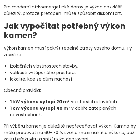
Pro moderní nízkoenergetické domy je výkon obzvlášť
důležitý, protože přetápění může způsobit diskomfort.
Jak vypočítat potřebný výkon
kamen?
Výkon kamen musí pokrýt tepelné ztráty vašeho domu. Ty
závisí na:
izolačních vlastnostech stavby,
velikosti vytápěného prostoru,
lokalitě, kde se dům nachází.
Obecná pravidla:
1 kW výkonu vytopí 20 m³
ve starších stavbách.
1 kW výkonu vytopí 40 m³
v dobře zateplených
novostavbách.
Při výběru kamen je důležité nepřeceňovat výkon. Kamna by
měla pracovat na 60–70 % svého maximálního výkonu, což
zajistí efektivitu a sníží riziko dehtování.