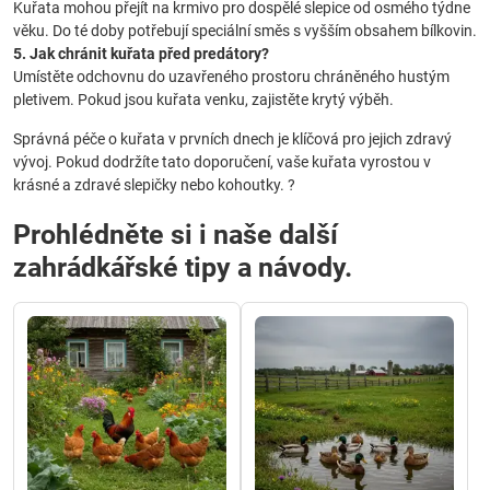
Kuřata mohou přejít na krmivo pro dospělé slepice od osmého týdne
věku. Do té doby potřebují speciální směs s vyšším obsahem bílkovin.
5. Jak chránit kuřata před predátory?
Umístěte odchovnu do uzavřeného prostoru chráněného hustým
pletivem. Pokud jsou kuřata venku, zajistěte krytý výběh.
Správná péče o kuřata v prvních dnech je klíčová pro jejich zdravý
vývoj. Pokud dodržíte tato doporučení, vaše kuřata vyrostou v
krásné a zdravé slepičky nebo kohoutky. ?
Prohlédněte si i naše další
zahrádkářské tipy a návody.