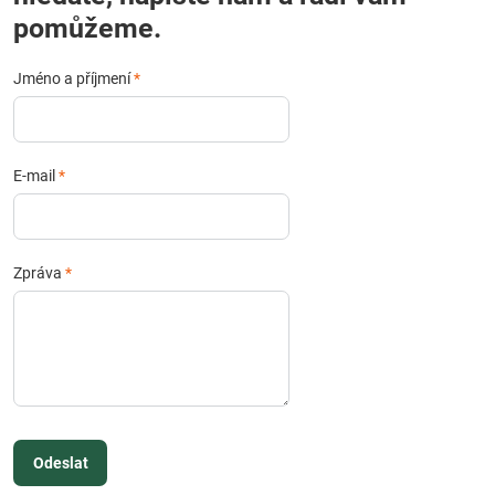
pomůžeme.
Jméno a příjmení
*
E-mail
*
Zpráva
*
Odeslat