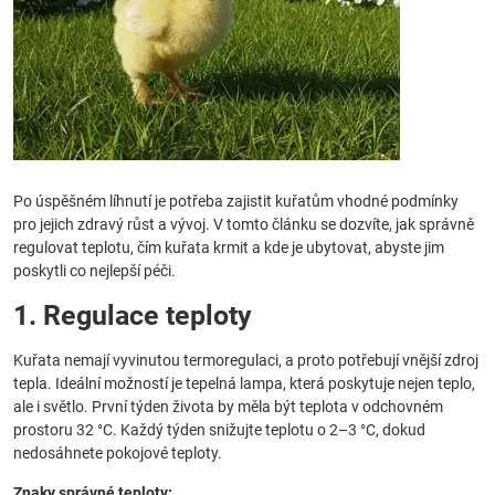
Po úspěšném líhnutí je potřeba zajistit kuřatům vhodné podmínky
pro jejich zdravý růst a vývoj. V tomto článku se dozvíte, jak správně
regulovat teplotu, čím kuřata krmit a kde je ubytovat, abyste jim
poskytli co nejlepší péči.
1. Regulace teploty
Kuřata nemají vyvinutou termoregulaci, a proto potřebují vnější zdroj
tepla. Ideální možností je tepelná lampa, která poskytuje nejen teplo,
ale i světlo. První týden života by měla být teplota v odchovném
prostoru 32 °C. Každý týden snižujte teplotu o 2–3 °C, dokud
nedosáhnete pokojové teploty.
Znaky správné teploty: