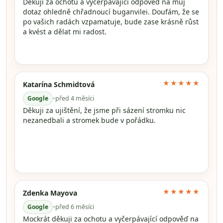
Děkuji za ochotu a vyčerpávající odpověď na můj
dotaz ohledně chřadnoucí buganvilei. Doufám, že se
po vašich radách vzpamatuje, bude zase krásně růst
a kvést a dělat mi radost.
★★★★★
Katarína Schmidtová
Google
•
před 4 měsíci
Děkuji za ujištění, že jsme při sázení stromku nic
nezanedbali a stromek bude v pořádku.
★★★★★
Zdenka Mayova
Google
•
před 6 měsíci
Mockrát děkuji za ochotu a vyčerpávající odpověď na