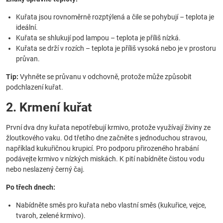
Kuřata jsou rovnoměrně rozptýlená a čile se pohybují – teplota je
ideální.
Kuřata se shlukují pod lampou – teplota je příliš nízká.
Kuřata se drží v rozích – teplota je příliš vysoká nebo je v prostoru
průvan.
Tip:
Vyhněte se průvanu v odchovně, protože může způsobit
podchlazení kuřat.
2. Krmení kuřat
První dva dny kuřata nepotřebují krmivo, protože využívají živiny ze
žloutkového vaku. Od třetího dne začněte s jednoduchou stravou,
například kukuřičnou krupicí. Pro podporu přirozeného hrabání
podávejte krmivo v nízkých miskách. K pití nabídněte čistou vodu
nebo neslazený černý čaj.
Po třech dnech:
Nabídněte směs pro kuřata nebo vlastní směs (kukuřice, vejce,
tvaroh, zelené krmivo).