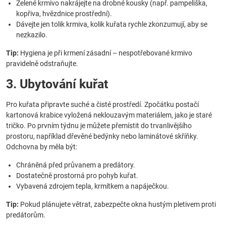
Zelené krmivo nakrájejte na drobné kousky (např. pampeliška,
kopřiva, hvězdnice prostřední).
Dávejte jen tolik krmiva, kolik kuřata rychle zkonzumují, aby se
nezkazilo.
Tip:
Hygiena je při krmení zásadní – nespotřebované krmivo
pravidelně odstraňujte.
3. Ubytování kuřat
Pro kuřata připravte suché a čisté prostředí. Zpočátku postačí
kartonová krabice vyložená neklouzavým materiálem, jako je staré
tričko. Po prvním týdnu je můžete přemístit do trvanlivějšího
prostoru, například dřevěné bedýnky nebo laminátové skříňky.
Odchovna by měla být:
Chráněná před průvanem a predátory.
Dostatečně prostorná pro pohyb kuřat.
Vybavená zdrojem tepla, krmítkem a napáječkou.
Tip:
Pokud plánujete větrat, zabezpečte okna hustým pletivem proti
predátorům.