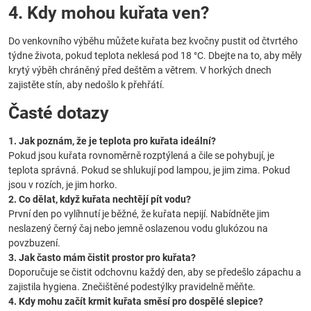
4. Kdy mohou kuřata ven?
Do venkovního výběhu můžete kuřata bez kvočny pustit od čtvrtého
týdne života, pokud teplota neklesá pod 18 °C. Dbejte na to, aby měly
krytý výběh chráněný před deštěm a větrem. V horkých dnech
zajistěte stín, aby nedošlo k přehřátí.
Časté dotazy
1. Jak poznám, že je teplota pro kuřata ideální?
Pokud jsou kuřata rovnoměrně rozptýlená a čile se pohybují, je
teplota správná. Pokud se shlukují pod lampou, je jim zima. Pokud
jsou v rozích, je jim horko.
2. Co dělat, když kuřata nechtějí pít vodu?
První den po vylíhnutí je běžné, že kuřata nepijí. Nabídněte jim
neslazený černý čaj nebo jemně oslazenou vodu glukózou na
povzbuzení.
3. Jak často mám čistit prostor pro kuřata?
Doporučuje se čistit odchovnu každý den, aby se předešlo zápachu a
zajistila hygiena. Znečištěné podestýlky pravidelně měňte.
4. Kdy mohu začít krmit kuřata směsí pro dospělé slepice?