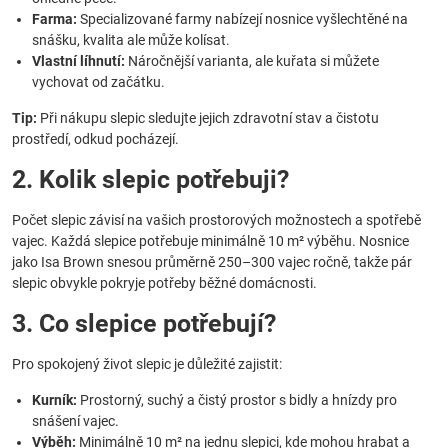
Farma:
Specializované farmy nabízejí nosnice vyšlechtěné na
snášku, kvalita ale může kolísat.
Vlastní líhnutí:
Náročnější varianta, ale kuřata si můžete
vychovat od začátku.
Tip:
Při nákupu slepic sledujte jejich zdravotní stav a čistotu
prostředí, odkud pocházejí.
2. Kolik slepic potřebuji?
Počet slepic závisí na vašich prostorových možnostech a spotřebě
vajec. Každá slepice potřebuje minimálně 10 m² výběhu. Nosnice
jako Isa Brown snesou průměrně 250–300 vajec ročně, takže pár
slepic obvykle pokryje potřeby běžné domácnosti.
3. Co slepice potřebují?
Pro spokojený život slepic je důležité zajistit:
Kurník:
Prostorný, suchý a čistý prostor s bidly a hnízdy pro
snášení vajec.
Výběh:
Minimálně 10 m² na jednu slepici, kde mohou hrabat a