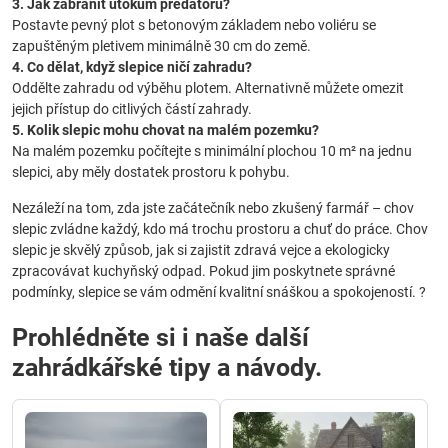
3. Jak zabránit útokům predátorů?
Postavte pevný plot s betonovým základem nebo voliéru se
zapuštěným pletivem minimálně 30 cm do země.
4. Co dělat, když slepice ničí zahradu?
Oddělte zahradu od výběhu plotem. Alternativně můžete omezit
jejich přístup do citlivých částí zahrady.
5. Kolik slepic mohu chovat na malém pozemku?
Na malém pozemku počítejte s minimální plochou 10 m² na jednu
slepici, aby měly dostatek prostoru k pohybu.
Nezáleží na tom, zda jste začátečník nebo zkušený farmář – chov
slepic zvládne každý, kdo má trochu prostoru a chuť do práce. Chov
slepic je skvělý způsob, jak si zajistit zdravá vejce a ekologicky
zpracovávat kuchyňský odpad. Pokud jim poskytnete správné
podmínky, slepice se vám odmění kvalitní snáškou a spokojeností. ?
Prohlédněte si i naše další
zahrádkářské tipy a návody.