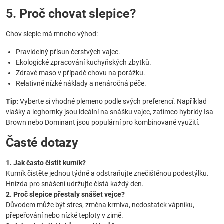
5. Proč chovat slepice?
Chov slepic má mnoho výhod:
Pravidelný přísun čerstvých vajec.
Ekologické zpracování kuchyňských zbytků.
Zdravé maso v případě chovu na porážku.
Relativně nízké náklady a nenáročná péče.
Tip:
Vyberte si vhodné plemeno podle svých preferencí. Například
vlašky a leghornky jsou ideální na snášku vajec, zatímco hybridy Isa
Brown nebo Dominant jsou populární pro kombinované využití.
Časté dotazy
1. Jak často čistit kurník?
Kurník čistěte jednou týdně a odstraňujte znečištěnou podestýlku.
Hnízda pro snášení udržujte čistá každý den.
2. Proč slepice přestaly snášet vejce?
Důvodem může být stres, změna krmiva, nedostatek vápníku,
přepeřování nebo nízké teploty v zimě.