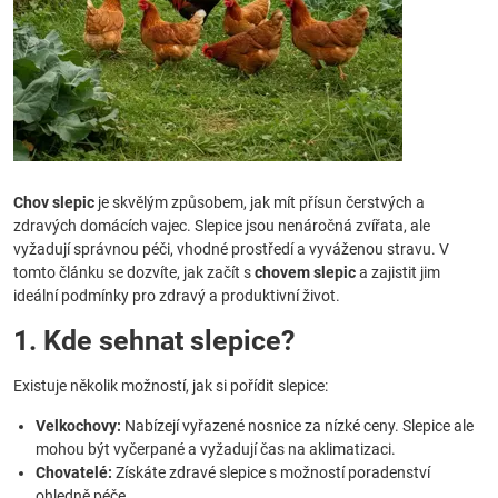
Chov slepic
je skvělým způsobem, jak mít přísun čerstvých a
zdravých domácích vajec. Slepice jsou nenáročná zvířata, ale
vyžadují správnou péči, vhodné prostředí a vyváženou stravu. V
tomto článku se dozvíte, jak začít s
chovem slepic
a zajistit jim
ideální podmínky pro zdravý a produktivní život.
1. Kde sehnat slepice?
Existuje několik možností, jak si pořídit slepice:
Velkochovy:
Nabízejí vyřazené nosnice za nízké ceny. Slepice ale
mohou být vyčerpané a vyžadují čas na aklimatizaci.
Chovatelé:
Získáte zdravé slepice s možností poradenství
ohledně péče.