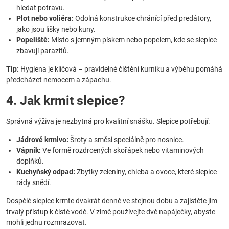
hledat potravu.
Plot nebo voliéra:
Odolná konstrukce chránící před predátory,
jako jsou lišky nebo kuny.
Popeliště:
Místo s jemným pískem nebo popelem, kde se slepice
zbavují parazitů.
Tip:
Hygiena je klíčová – pravidelné čištění kurníku a výběhu pomáhá
předcházet nemocem a zápachu.
4. Jak krmit slepice?
Správná výživa je nezbytná pro kvalitní snášku. Slepice potřebují:
Jádrové krmivo:
Šroty a směsi speciálně pro nosnice.
Vápník:
Ve formě rozdrcených skořápek nebo vitaminových
doplňků.
Kuchyňský odpad:
Zbytky zeleniny, chleba a ovoce, které slepice
rády snědí.
Dospělé slepice krmte dvakrát denně ve stejnou dobu a zajistěte jim
trvalý přístup k čisté vodě. V zimě používejte dvě napáječky, abyste
mohli jednu rozmrazovat.