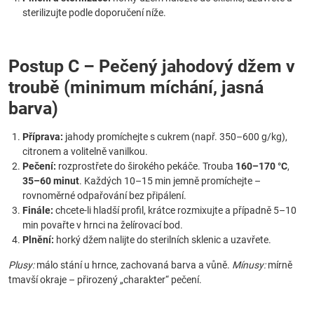
sterilizujte podle doporučení níže.
Postup C – Pečený jahodový džem v
troubě (minimum míchání, jasná
barva)
Příprava:
jahody promíchejte s cukrem (např. 350–600 g/kg),
citronem a volitelně vanilkou.
Pečení:
rozprostřete do širokého pekáče. Trouba
160–170 °C
,
35–60 minut
. Každých 10–15 min jemně promíchejte –
rovnoměrné odpařování bez připálení.
Finále:
chcete-li hladší profil, krátce rozmixujte a případně 5–10
min povařte v hrnci na želírovací bod.
Plnění:
horký džem nalijte do sterilních sklenic a uzavřete.
Plusy:
málo stání u hrnce, zachovaná barva a vůně.
Mínusy:
mírně
tmavší okraje – přirozený „charakter“ pečení.