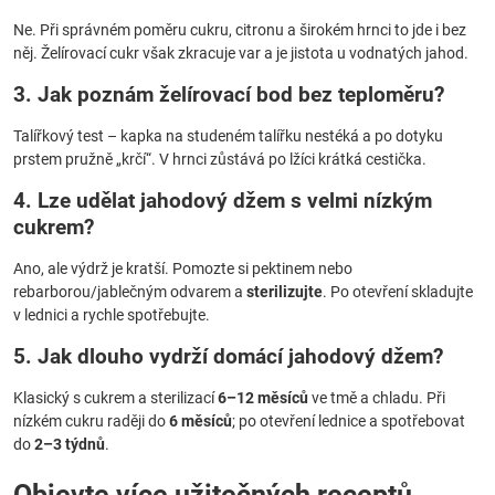
Ne. Při správném poměru cukru, citronu a širokém hrnci to jde i bez
něj. Želírovací cukr však zkracuje var a je jistota u vodnatých jahod.
3. Jak poznám želírovací bod bez teploměru?
Talířkový test – kapka na studeném talířku nestéká a po dotyku
prstem pružně „krčí“. V hrnci zůstává po lžíci krátká cestička.
4. Lze udělat
jahodový džem
s velmi nízkým
cukrem?
Ano, ale výdrž je kratší. Pomozte si pektinem nebo
rebarborou/jablečným odvarem a
sterilizujte
. Po otevření skladujte
v lednici a rychle spotřebujte.
5. Jak dlouho vydrží domácí
jahodový džem
?
Klasický s cukrem a sterilizací
6–12 měsíců
ve tmě a chladu. Při
nízkém cukru raději do
6 měsíců
; po otevření lednice a spotřebovat
do
2–3 týdnů
.
Objevte více užitečných receptů.