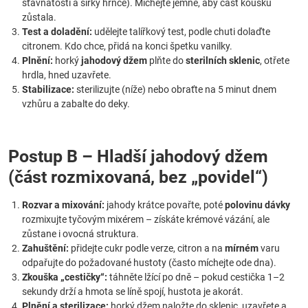
šťavnatosti a šířky hrnce). Míchejte jemně, aby část kousků
zůstala.
Test a doladění:
udělejte talířkový test, podle chuti dolaďte
citronem. Kdo chce, přidá na konci špetku vanilky.
Plnění:
horký
jahodový džem
plňte do
sterilních sklenic
, otřete
hrdla, hned uzavřete.
Stabilizace:
sterilizujte (níže) nebo obraťte na 5 minut dnem
vzhůru a zabalte do deky.
Postup B – Hladší jahodový džem
(část rozmixovaná, bez „povidel“)
Rozvar a mixování:
jahody krátce povařte, poté
polovinu dávky
rozmixujte tyčovým mixérem – získáte krémové vázání, ale
zůstane i ovocná struktura.
Zahuštění:
přidejte cukr podle verze, citron a na
mírném
varu
odpařujte do požadované hustoty (často míchejte ode dna).
Zkouška „cestičky“:
táhněte lžící po dně – pokud cestička 1–2
sekundy drží a hmota se líně spojí, hustota je akorát.
Plnění a sterilizace:
horký džem naložte do sklenic, uzavřete a