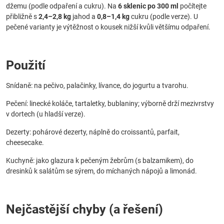
džemu (podle odpaření a cukru). Na
6 sklenic po 300 ml
počítejte
přibližně s
2,4–2,8 kg
jahod a
0,8–1,4 kg
cukru (podle verze). U
pečené varianty je výtěžnost o kousek nižší kvůli většímu odpaření.
Použití
Snídaně: na pečivo, palačinky, lívance, do jogurtu a tvarohu.
Pečení: linecké koláče, tartaletky, bublaniny; výborně drží mezivrstvy
v dortech (u hladší verze).
Dezerty: pohárové dezerty, náplně do croissantů, parfait,
cheesecake.
Kuchyně: jako glazura k pečeným žebrům (s balzamikem), do
dresinků k salátům se sýrem, do míchaných nápojů a limonád.
Nejčastější chyby (a řešení)