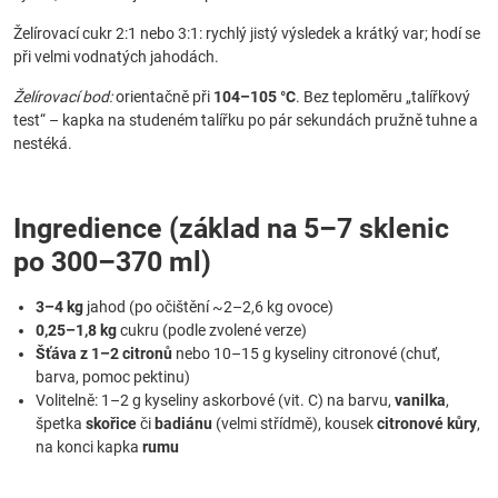
Želírovací cukr 2:1 nebo 3:1: rychlý jistý výsledek a krátký var; hodí se
při velmi vodnatých jahodách.
Želírovací bod:
orientačně při
104–105 °C
. Bez teploměru „talířkový
test“ – kapka na studeném talířku po pár sekundách pružně tuhne a
nestéká.
Ingredience (základ na 5–7 sklenic
po 300–370 ml)
3–4 kg
jahod (po očištění ~2–2,6 kg ovoce)
0,25–1,8 kg
cukru (podle zvolené verze)
Šťáva z 1–2 citronů
nebo 10–15 g kyseliny citronové (chuť,
barva, pomoc pektinu)
Volitelně: 1–2 g kyseliny askorbové (vit. C) na barvu,
vanilka
,
špetka
skořice
či
badiánu
(velmi střídmě), kousek
citronové kůry
,
na konci kapka
rumu