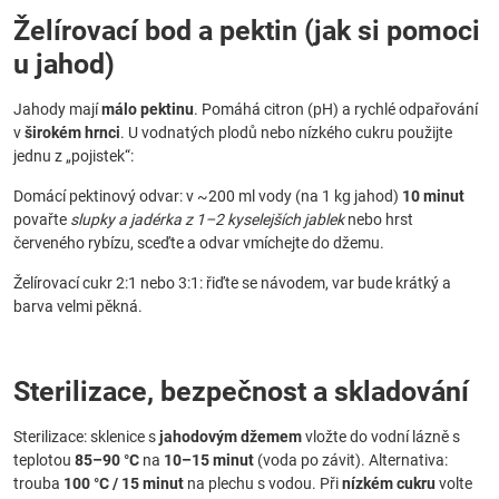
Želírovací bod a pektin (jak si pomoci
u jahod)
Jahody mají
málo pektinu
. Pomáhá citron (pH) a rychlé odpařování
v
širokém hrnci
. U vodnatých plodů nebo nízkého cukru použijte
jednu z „pojistek“:
Domácí pektinový odvar: v ~200 ml vody (na 1 kg jahod)
10 minut
povařte
slupky a jadérka z 1–2 kyselejších jablek
nebo hrst
červeného rybízu, sceďte a odvar vmíchejte do džemu.
Želírovací cukr 2:1 nebo 3:1: řiďte se návodem, var bude krátký a
barva velmi pěkná.
Sterilizace, bezpečnost a skladování
Sterilizace: sklenice s
jahodovým džemem
vložte do vodní lázně s
teplotou
85–90 °C
na
10–15 minut
(voda po závit). Alternativa:
trouba
100 °C / 15 minut
na plechu s vodou. Při
nízkém cukru
volte