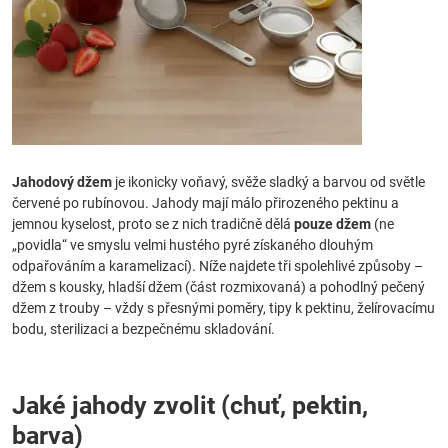
Jahodový džem
je ikonicky voňavý, svěže sladký a barvou od světle
červené po rubínovou. Jahody mají málo přirozeného pektinu a
jemnou kyselost, proto se z nich tradičně dělá
pouze džem
(ne
„povidla“ ve smyslu velmi hustého pyré získaného dlouhým
odpařováním a karamelizací). Níže najdete tři spolehlivé způsoby –
džem s kousky, hladší džem (část rozmixovaná) a pohodlný pečený
džem z trouby – vždy s přesnými poměry, tipy k pektinu, želírovacímu
bodu, sterilizaci a bezpečnému skladování.
Jaké jahody zvolit (chuť, pektin,
barva)