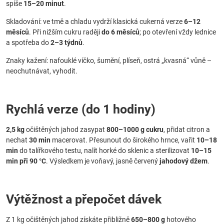
spíše
15–20 minut
.
Skladování: ve tmě a chladu vydrží klasická cukerná verze
6–12
měsíců
. Při nižším cukru raději
do 6 měsíců
; po otevření vždy lednice
a spotřeba do
2–3 týdnů
.
Znaky kažení: nafouklé víčko, šumění, plíseň, ostrá „kvasná“ vůně –
neochutnávat, vyhodit.
Rychlá verze (do 1 hodiny)
2,5 kg
očištěných jahod zasypat
800–1000 g cukru
, přidat citron a
nechat
30 min
macerovat. Přesunout do širokého hrnce, vařit
10–18
min
do talířkového testu, nalít horké do sklenic a sterilizovat
10–15
min při 90 °C
. Výsledkem je voňavý, jasně červený
jahodový džem
.
Výtěžnost a přepočet dávek
Z 1 kg očištěných jahod získáte přibližně
650–800 g
hotového