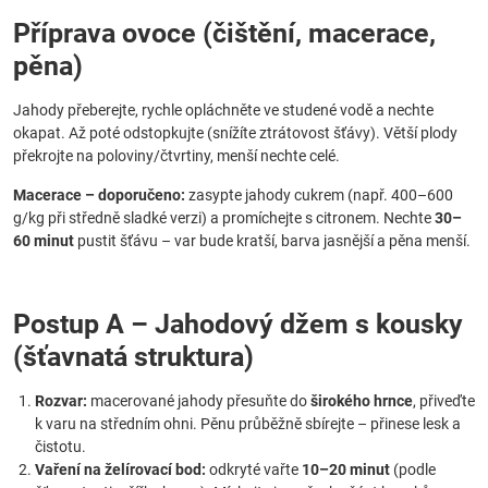
Příprava ovoce (čištění, macerace,
pěna)
Jahody přeberejte, rychle opláchněte ve studené vodě a nechte
okapat. Až poté odstopkujte (snížíte ztrátovost šťávy). Větší plody
překrojte na poloviny/čtvrtiny, menší nechte celé.
Macerace – doporučeno:
zasypte jahody cukrem (např. 400–600
g/kg při středně sladké verzi) a promíchejte s citronem. Nechte
30–
60 minut
pustit šťávu – var bude kratší, barva jasnější a pěna menší.
Postup A – Jahodový džem s kousky
(šťavnatá struktura)
Rozvar:
macerované jahody přesuňte do
širokého hrnce
, přiveďte
k varu na středním ohni. Pěnu průběžně sbírejte – přinese lesk a
čistotu.
Vaření na želírovací bod:
odkryté vařte
10–20 minut
(podle