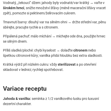
Vodnatý, „tekoucí“ džem: jahody byly vodnaté/var krátký → vařte v
širokém hrnci
, snižte množství šťávy (méně macerační šťávy vracet
zpět), pomozte si pektinem/želírovacím cukrem.
Tmavnutí barvy: dlouhý var na silném ohni → držte střední var, pěnu
sbírejte, pracujte rychle a s citronem.
Připálená pachuť: málo míchání → míchejte ode dna, použijte hrnec
se silným dnem.
Příliš sladké/ploché: chybí kyselost → dolaďte
citronem
nebo
špetkou citronové kůry; vanilka přidá hloubku bez extra sladkosti.
Krátká výdrž při nízkém cukru: vždy
sterilizovat
a po otevření
skladovat v lednici; rychleji spotřebovat.
Variace receptu
Jahoda & vanilka:
semínka z 1/2 vanilkového lusku pro luxusní
dezertní charakter.