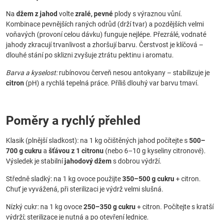
Na
džem z jahod
volte
zralé, pevné
plody s výraznou vůní.
Kombinace pevnějších raných odrůd (drží tvar) a pozdějších velmi
voňavých (provoní celou dávku) funguje nejlépe. Přezrálé, vodnaté
jahody zkracují trvanlivost a zhoršují barvu. Čerstvost je klíčová –
dlouhé stání po sklizni zvyšuje ztrátu pektinu i aromatu.
Barva a kyselost:
rubínovou červeň nesou antokyany – stabilizuje je
citron
(pH) a rychlá tepelná práce. Příliš dlouhý var barvu tmaví.
Poměry a rychlý přehled
Klasik (plnější sladkost): na 1 kg očištěných jahod počítejte s
500–
700 g cukru
a
šťávou z 1 citronu
(nebo 6–10 g kyseliny citronové).
Výsledek je stabilní
jahodový džem
s dobrou výdrží.
Středně sladký: na 1 kg ovoce použijte
350–500 g cukru
+ citron.
Chuť je vyvážená, při sterilizaci je výdrž velmi slušná.
Nízký cukr: na 1 kg ovoce
250–350 g cukru
+ citron. Počítejte s kratší
výdrží; sterilizace je nutná a po otevření lednice.