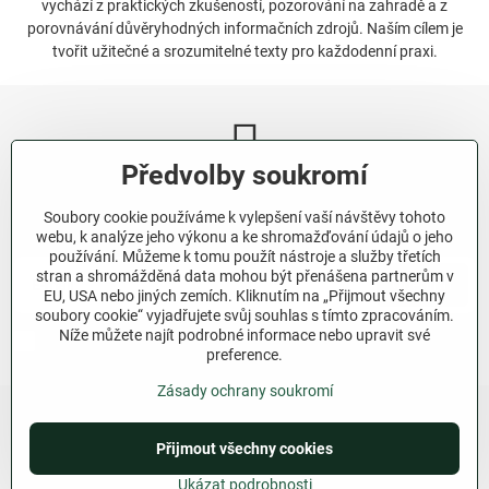
vychází z praktických zkušeností, pozorování na zahradě a z
porovnávání důvěryhodných informačních zdrojů. Naším cílem je
tvořit užitečné a srozumitelné texty pro každodenní praxi.
Předvolby soukromí
Newsletter
Soubory cookie používáme k vylepšení vaší návštěvy tohoto
Odebírat naše novinky:
webu, k analýze jeho výkonu a ke shromažďování údajů o jeho
používání. Můžeme k tomu použít nástroje a služby třetích
stran a shromážděná data mohou být přenášena partnerům v
Odebírat
EU, USA nebo jiných zemích. Kliknutím na „Přijmout všechny
soubory cookie“ vyjadřujete svůj souhlas s tímto zpracováním.
Níže můžete najít podrobné informace nebo upravit své
Chci se přihlásit k odběru novinek e-mailem.
preference.
Zásady ochrany soukromí
Přijmout všechny cookies
©
2026
Copyright
Předvolby soukromí
Zásady ochrany soukromí
Ukázat podrobnosti