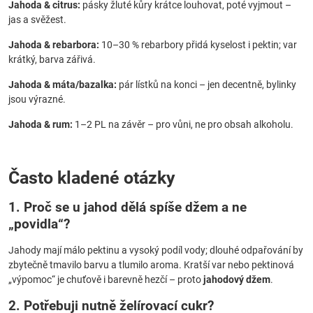
Jahoda & citrus:
pásky žluté kůry krátce louhovat, poté vyjmout –
jas a svěžest.
Jahoda & rebarbora:
10–30 % rebarbory přidá kyselost i pektin; var
krátký, barva zářivá.
Jahoda & máta/bazalka:
pár lístků na konci – jen decentně, bylinky
jsou výrazné.
Jahoda & rum:
1–2 PL na závěr – pro vůni, ne pro obsah alkoholu.
Často kladené otázky
1. Proč se u jahod dělá spíše džem a ne
„povidla“?
Jahody mají málo pektinu a vysoký podíl vody; dlouhé odpařování by
zbytečně tmavilo barvu a tlumilo aroma. Kratší var nebo pektinová
„výpomoc“ je chuťově i barevně hezčí – proto
jahodový džem
.
2. Potřebuji nutně želírovací cukr?