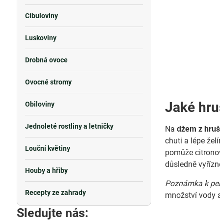
Cibuloviny
Luskoviny
Drobná ovoce
Ovocné stromy
Jaké hruš
Obiloviny
Jednoleté rostliny a letničky
Na
džem z hru
chuti a lépe žel
Louční květiny
pomůže citronov
důsledně vyřízn
Houby a hřiby
Poznámka k pek
Recepty ze zahrady
množství vody a
Sledujte nás: