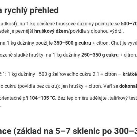
 rychlý přehled
sladkost): na 1 kg očištěné hruškové dužniny počítejte se
500–70
ledek je pevnější
hruškový džem
/povidla s dlouhou výdrží.
 na 1 kg dužniny použijte
350–500 g cukru
+ citron. Chuť je vyvá
irozeně sladké hrušky: na 1 kg dužniny
250–350 g cukru
+ citron
2:1: 1 kg dužniny : 500 g želírovacího cukru 2:1 + citron –
krátké
 cukru (povidla bez cukru): jen hrušky + citron. Vaří se
dokonal
rientačně při
104–105 °C
. Bez teploměru udělejte „talířkový t
.
nce (základ na 5–7 sklenic po 300–