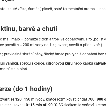
afouknuté víčko, šumění, plíseň, ostré fermentační aroma – neo
ktinu, barvě a chuti
ho mají málo – pomůže citron a trpělivé odpařování. Pro „pojistk
tce povařit v ~200 ml vody na 1 kg ovoce, scedit a přidat zpět).
ar, pravidelné sbírání pěny, široký hrnec pro rychlé odpaření be
lují
vanilku
, špetku
skořice
,
citronovou kůru
nebo kapku
calvad
oma zůstala plná.
erze (do 1 hodiny)
zvařit se
120–150 ml
vody, krátce rozmixovat, přidat
700–900 g
 a sterilizovat
10–15 min při 90 °C
. Výsledkem je voňavý, krém