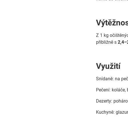
Výtěžnos
Z 1 kg očištěný
přibližně s
2,4–
Využití
Snídaně: na peči
Pečení: koláče, 
Dezerty: poháro
Kuchyně: glazur