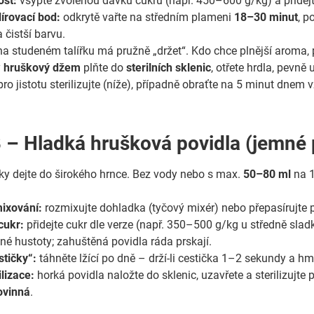
ost:
vsypte zvolenou dávku cukru (např. 450–600 g/kg) a přidejte
lírovací bod:
odkrytě vařte na středním plameni
18–30 minut
, p
a čistší barvu.
a studeném talířku má pružně „držet“. Kdo chce plnější aroma, př
ý
hruškový džem
plňte do
sterilních sklenic
, otřete hrdla, pevně 
ro jistotu sterilizujte (níže), případně obraťte na 5 minut dnem 
 – Hladká hrušková povidla (jemné 
ky dejte do širokého hrnce. Bez vody nebo s max.
50–80 ml
na 1
ixování:
rozmixujte dohladka (tyčový mixér) nebo přepasírujte 
cukr:
přidejte cukr dle verze (např. 350–500 g/kg u středně sladk
é hustoty; zahuštěná povidla ráda prskají.
tičky“:
táhněte lžící po dně – drží-li cestička 1–2 sekundy a hmo
ilizace:
horká povidla naložte do sklenic, uzavřete a sterilizujte
povinná
.