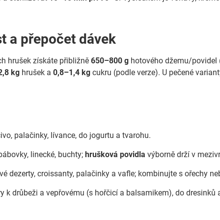
t a přepočet dávek
ch hrušek získáte přibližně
650–800 g
hotového džemu/povidel (
2,8 kg
hrušek a
0,8–1,4 kg
cukru (podle verze). U pečené varianty
vo, palačinky, lívance, do jogurtu a tvarohu.
bábovky, linecké, buchty;
hrušková povidla
výborně drží v meziv
vé dezerty, croissanty, palačinky a vafle; kombinujte s ořechy 
y k drůbeži a vepřovému (s hořčicí a balsamikem), do dresinků