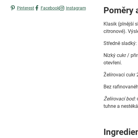
Poměry a
Pinterest
Facebook
Instagram
Klasik (plnější 
citronové). Výs
Středně sladký:
Nízký cukr / př
otevření.
Želírovací cukr 
Bez rafinovaného
Želírovací bod:
o
tuhne a nestéká
Ingredie