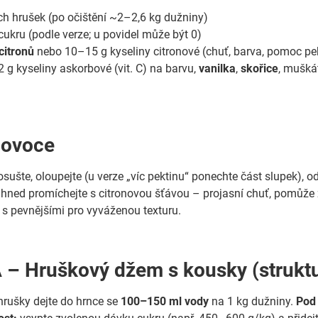
ch hrušek (po očištění ~2–2,6 kg dužniny)
cukru (podle verze; u povidel může být 0)
citronů
nebo 10–15 g kyseliny citronové (chuť, barva, pomoc pe
2 g kyseliny askorbové (vit. C) na barvu,
vanilka
,
skořice
, mušká
 ovoce
sušte, oloupejte (u verze „víc pektinu“ ponechte část slupek), o
 hned promíchejte s citronovou šťávou – projasní chuť, pomůže 
 s pevnějšími pro vyváženou texturu.
 – Hruškový džem s kousky (struktu
rušky dejte do hrnce se
100–150 ml vody
na 1 kg dužniny.
Pod