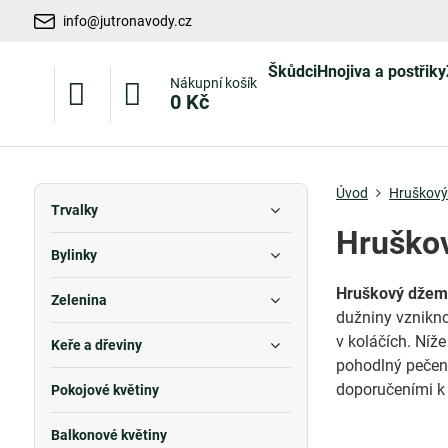
info@jutronavody.cz
Škůdci
Hnojiva a postřiky
Nákupní košík
0 Kč
Úvod
Hruškový
Trvalky
Hruškov
Bylinky
Hruškový dže
Zelenina
dužniny vznikn
v koláčích. Níže
Keře a dřeviny
pohodlný pečený
doporučeními k 
Pokojové květiny
Balkonové květiny