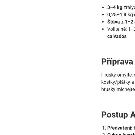
3–4 kg
zralý
0,25–1,8 kg
Šťáva z 1–2 
Volitelně: 1–
calvados
Příprava
Hrušky omyjte, o
kostky/plátky a
hrušky míchejte
Postup A
Předvaření:
h