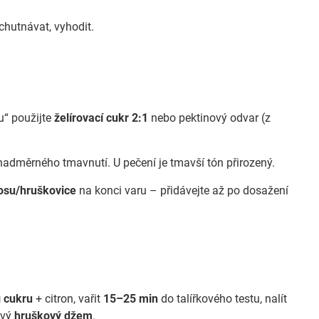
chutnávat, vyhodit.
u“ použijte
želírovací cukr 2:1
nebo pektinový odvar (z
z nadměrného tmavnutí. U pečení je tmavší tón přirozený.
osu/hruškovice
na konci varu – přidávejte až po dosažení
 cukru
+ citron, vařit
15–25 min
do talířkového testu, nalít
ový
hruškový džem
.