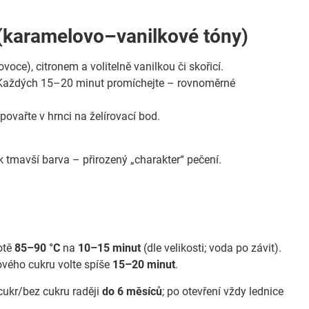
(karamelovo–vanilkové tóny)
ce), citronem a volitelně vanilkou či skořicí.
 Každých 15–20 minut promíchejte – rovnoměrné
ovařte v hrnci na želírovací bod.
 tmavší barva – přirozený „charakter“ pečení.
otě
85–90 °C
na
10–15 minut
(dle velikosti; voda po závit).
ového cukru volte spíše
15–20 minut
.
 cukr/bez cukru raději
do 6 měsíců
; po otevření vždy lednice