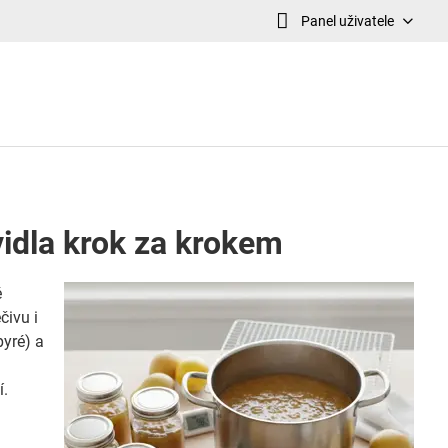
Panel uživatele
idla krok za krokem
é
čivu i
pyré) a
í.