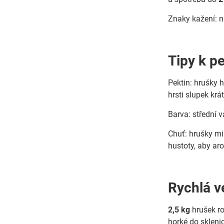
Znaky kažení: n
Tipy k pe
Pektin: hrušky 
hrsti slupek krá
Barva: střední v
Chuť: hrušky mi
hustoty, aby ar
Rychlá v
2,5 kg
hrušek ro
horké do sklenic