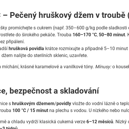
 – Pečený hruškový džem v troubě 
šky promíchejte s cukrem (např. 350–600 g/kg podle sladkosti ovo
ostřete do širokého pekáče. Trouba
160–170 °C
,
50–80 minut
.
ez připálení.
adší
hrušková povidla
krátce rozmixujte a případně 5–10 minut p
džem nalijte do sterilních sklenic, uzavřete.
míchání, krásné karamelové a vanilkové tóny.
Mínusy:
o kousek
ace, bezpečnost a skladování
enice s
hruškovým džemem
/
povidly
vložte do vodní lázně o tepl
 trouba
100 °C / 15 minut
na plechu s vodou. U nízkého nebo nul
tmě a chladu vydrží klasická cukerná verze
6–12 měsíců
. Nízký
–3 týdnů
.