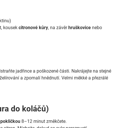
ktinu)
t, kousek
citronové kůry
, na závěr
hruškovice
nebo
dstraňte jadřince a poškozené části. Nakrájejte na stejné
želírování a zpomalí hnědnutí. Velmi měkké a přezrálé
ra do koláčů)
 pokličkou
8–12 minut změkčete.