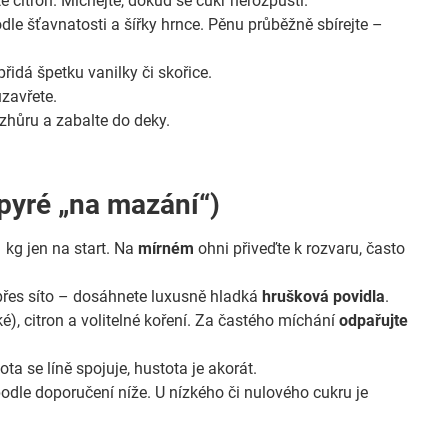
 citron. Míchejte, dokud se cukr nerozpustí.
odle šťavnatosti a šířky hrnce. Pěnu průběžně sbírejte –
idá špetku vanilky či skořice.
uzavřete.
vzhůru a zabalte do deky.
pyré „na mazání“)
 kg jen na start. Na
mírném
ohni přiveďte k rozvaru, často
přes síto – dosáhnete luxusně hladká
hrušková povidla
.
é), citron a volitelné koření. Za častého míchání
odpařujte
ta se líně spojuje, hustota je akorát.
 podle doporučení níže. U nízkého či nulového cukru je