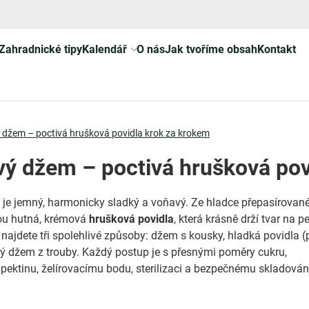
Zahradnické tipy
Kalendář
O nás
Jak tvoříme obsah
Kontakt
 džem – poctivá hrušková povidla krok za krokem
ý džem – poctivá hrušková pov
m
je jemný, harmonicky sladký a voňavý. Ze hladce přepasírovan
ou hutná, krémová
hrušková povidla
, která krásně drží tvar na pe
 najdete tři spolehlivé způsoby: džem s kousky, hladká povidla (
 džem z trouby. Každý postup je s přesnými poměry cukru,
pektinu, želírovacímu bodu, sterilizaci a bezpečnému skladován