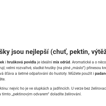
ky jsou nejlepší (chuť, pektin, výtě
šek
i
hrušková povidla
je ideální
mix odrůd
. Aromatické a o něco
írují; velmi rozvařivé, sladké hrušky (na plné „máslo“) přinesou
á šťáva a šetrné odpařování do hustoty. Můžete použít i
padan
ěte.
tinu:
nejvíc ho je ve slupkách a jadřincích. U verze bez želíro
 tímto „pektinovým odvarem“ doladíte želírování.