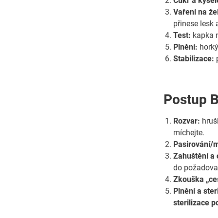
Cukr a kysel
Vaření na že
přinese lesk 
Test:
kapka n
Plnění:
hork
Stabilizace:
p
Postup B
Rozvar:
hruš
míchejte.
Pasirování/m
Zahuštění a 
do požadovan
Zkouška „ces
Plnění a ster
sterilizace 