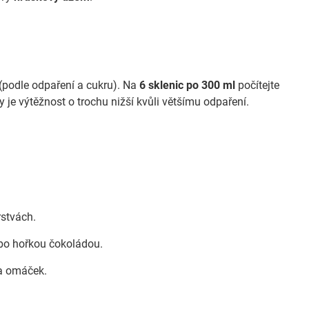
podle odpaření a cukru). Na
6 sklenic po 300 ml
počítejte
 je výtěžnost o trochu nižší kvůli většímu odpaření.
rstvách.
nebo hořkou čokoládou.
 a omáček.