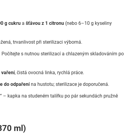
0 g cukru
a
šťávou z 1 citronu
(nebo 6–10 g kyseliny
žená, trvanlivost při sterilizaci výborná.
. Počítejte s nutnou sterilizací a chlazeným skladováním po
 vaření
, čistá ovocná linka, rychlá práce.
e do odpaření
na hustotu; sterilizace je doporučená.
est“ – kapka na studeném talířku po pár sekundách pružně
370 ml)