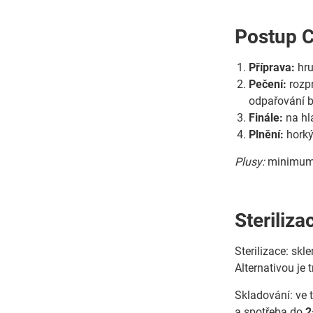
Postup C
Příprava:
hru
Pečení:
rozpr
odpařování b
Finále:
na hl
Plnění:
horký 
Plusy:
minimum 
Steriliz
Sterilizace: skl
Alternativou je
Skladování: ve 
a spotřeba do
2