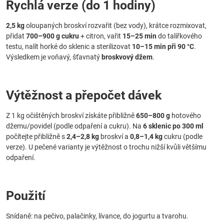
Rychlá verze (do 1 hodiny)
2,5 kg
oloupaných broskví rozvařit (bez vody), krátce rozmixovat,
přidat
700–900 g cukru
+ citron, vařit
15–25 min
do talířkového
testu, nalít horké do sklenic a sterilizovat
10–15 min při 90 °C
.
Výsledkem je voňavý, šťavnatý
broskvový džem
.
Výtěžnost a přepočet dávek
Z 1 kg očištěných broskví získáte přibližně
650–800 g
hotového
džemu/povidel (podle odpaření a cukru). Na
6 sklenic po 300 ml
počítejte přibližně s
2,4–2,8 kg
broskví a
0,8–1,4 kg
cukru (podle
verze). U pečené varianty je výtěžnost o trochu nižší kvůli většímu
odpaření.
Použití
Snídaně: na pečivo, palačinky, lívance, do jogurtu a tvarohu.