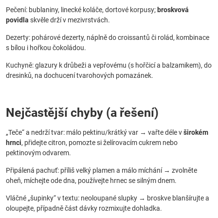
Pečení: bublaniny, linecké koláče, dortové korpusy;
broskvová
povidla
skvěle drží v mezivrstvách.
Dezerty: pohárové dezerty, náplně do croissantů či rolád, kombinace
s bílou i hořkou čokoládou.
Kuchyně: glazury k drůbeži a vepřovému (s hořčicí a balzamikem), do
dresinků, na dochucení tvarohových pomazánek.
Nejčastější chyby (a řešení)
„Teče“ a nedrží tvar: málo pektinu/krátký var → vařte déle v
širokém
hrnci
, přidejte citron, pomozte si želírovacím cukrem nebo
pektinovým odvarem.
Připálená pachuť: příliš velký plamen a málo míchání → zvolněte
oheň, míchejte ode dna, používejte hrnec se silným dnem.
Vláčné „šupinky“ v textu: neoloupané slupky → broskve blanšírujte a
oloupejte, případně část dávky rozmixujte dohladka.