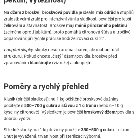
Na
džem z broskví
i
broskvová povidla
je ideální
mix odrůd
a stupňů
zralosti: velmi zralé pro intenzivní vůni a sladkost, pevnější pro lepší
želírování a šťavnatost. Broskve mají
méně přirozeného pektinu
(zejména oproti jablkům), proto pomáhá citronová šťáva a trpělivé
odpařování; při rychlé práci se hodí želírovací cukr 2:1.
Loupání slupky:
slupky nesou aroma i barvu, ale mohou rušit
strukturu. Pokud chcete „čistý“ džem/povidla, broskve před
zpracováním
blanšírujte
(viz níže) a oloupejte.
Poměry a rychlý přehled
Klasik (plnější sladkost): na 1 kg očištěné broskvové dužniny
počítejte s
500–700 g cukru
a
šťávou z 1 citronu
(nebo 6–10 g
kyseliny citronové). Výsledkem je pevnější
broskvový džem
/povidla s
dobrou výdrží.
Středně sladký: na 1 kg dužniny použijte
350–500 g cukru
+ citron.
Chuť je vyvážená, trvanlivost při sterilizaci výborná.