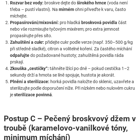
Rozvar bez vody:
broskve dejte do
širokého hrnce
(voda není
třeba – pustí vlastní). Na
mírném
ohni přiveďte k varu, často
míchejte.
Propasírování/mixování:
pro hladká
broskvová povidla
část
nebo vše rozmixujte tyčovým mixérem; pro extra jemnost
propasírujte přes síto.
Zahuštění a cukr:
přidejte cukr podle verze (např. 350–500 g/kg
při středně sladké), citron a volitelné koření. Za častého míchání
odpařujte
do požadované hustoty; zahuštěná povidla ráda
prskají.
Zkouška „cestičky“:
táhněte lžící po dně – pokud cestička 1–2
sekundy drží a hmota se líně spojuje, hustota je akorát.
Plnění a sterilizace:
horká povidla naložte do sklenic, uzavřete a
sterilizujte podle doporučení níže. Při nízkém nebo nulovém cukru
je
sterilizace povinná
.
Postup C – Pečený broskvový džem v
troubě (karamelovo-vanilkové tóny,
minimum míchání)