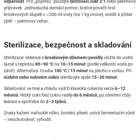
odpařovat
. Pro „pojistku“ použijte
želírovací cukr 2:1
nebo pektinový
přípravek. Jednoduchá domácí pomoc: krátce povařit hrst
broskvových slupek v ~200 ml vody (na 1 kg ovoce), scedit a přidat
zpět –
pektinový odvar
.
Sterilizace, bezpečnost a skladování
Sterilizace: sklenice s
broskvovým džemem
/
povidly
vložte do vodní
lázně s teplotou
85–90 °C
na
10–15 minut
(podle velikosti; voda po
závit). Alternativa: trouba
100 °C / 15 minut
na plechu s vodou. Při
nízkém nebo nulovém cukru
sterilizujte spíše
15–20 minut
.
Skladování: ve tmě a chladu vydrží klasická cukerná verze
6–12
měsíců
. Nízký cukr/bez cukru raději
do 6 měsíců
; po otevření vždy
lednice a spotřeba do
2–3 týdnů
.
Znaky kažení: nafouklé víčko, šumění, plíseň, ostrá fermentační vůně
– neochutnávat, vyhodit.