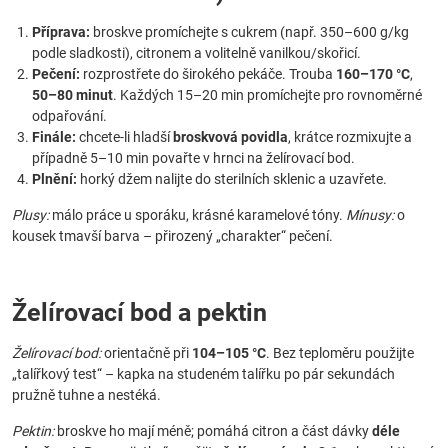
Příprava:
broskve promíchejte s cukrem (např. 350–600 g/kg
podle sladkosti), citronem a volitelně vanilkou/skořicí.
Pečení:
rozprostřete do širokého pekáče. Trouba
160–170 °C
,
50–80 minut
. Každých 15–20 min promíchejte pro rovnoměrné
odpařování.
Finále:
chcete-li hladší
broskvová povidla
, krátce rozmixujte a
případně 5–10 min povařte v hrnci na želírovací bod.
Plnění:
horký džem nalijte do sterilních sklenic a uzavřete.
Plusy:
málo práce u sporáku, krásné karamelové tóny.
Mínusy:
o
kousek tmavší barva – přirozený „charakter“ pečení.
Želírovací bod a pektin
Želírovací bod:
orientačně při
104–105 °C
. Bez teploměru použijte
„talířkový test“ – kapka na studeném talířku po pár sekundách
pružně tuhne a nestéká.
Pektin:
broskve ho mají méně; pomáhá citron a část dávky
déle