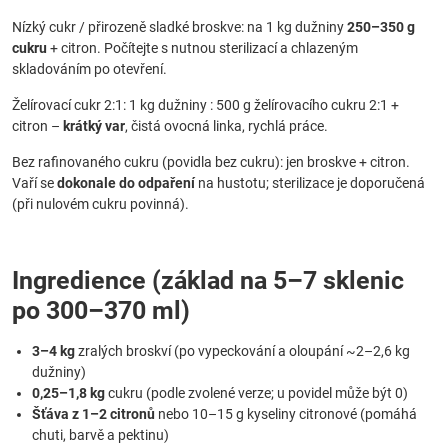
Nízký cukr / přirozeně sladké broskve: na 1 kg dužniny
250–350 g
cukru
+ citron. Počítejte s nutnou sterilizací a chlazeným
skladováním po otevření.
Želírovací cukr 2:1: 1 kg dužniny : 500 g želírovacího cukru 2:1 +
citron –
krátký var
, čistá ovocná linka, rychlá práce.
Bez rafinovaného cukru (povidla bez cukru): jen broskve + citron.
Vaří se
dokonale do odpaření
na hustotu; sterilizace je doporučená
(při nulovém cukru povinná).
Ingredience (základ na 5–7 sklenic
po 300–370 ml)
3–4 kg
zralých broskví (po vypeckování a oloupání ~2–2,6 kg
dužniny)
0,25–1,8 kg
cukru (podle zvolené verze; u povidel může být 0)
Šťáva z 1–2 citronů
nebo 10–15 g kyseliny citronové (pomáhá
chuti, barvě a pektinu)