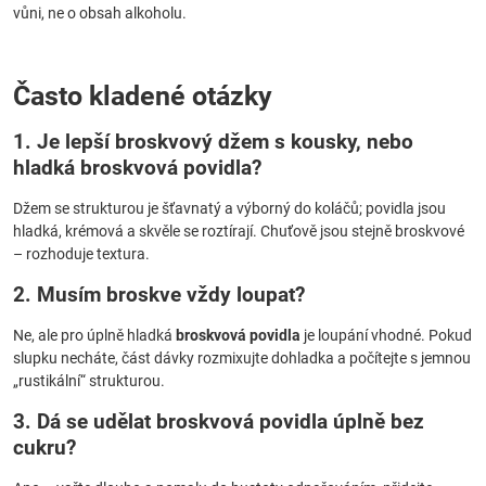
vůni, ne o obsah alkoholu.
Často kladené otázky
1. Je lepší
broskvový džem
s kousky, nebo
hladká
broskvová povidla
?
Džem se strukturou je šťavnatý a výborný do koláčů; povidla jsou
hladká, krémová a skvěle se roztírají. Chuťově jsou stejně broskvové
– rozhoduje textura.
2. Musím broskve vždy loupat?
Ne, ale pro úplně hladká
broskvová povidla
je loupání vhodné. Pokud
slupku necháte, část dávky rozmixujte dohladka a počítejte s jemnou
„rustikální“ strukturou.
3. Dá se udělat
broskvová povidla
úplně bez
cukru?