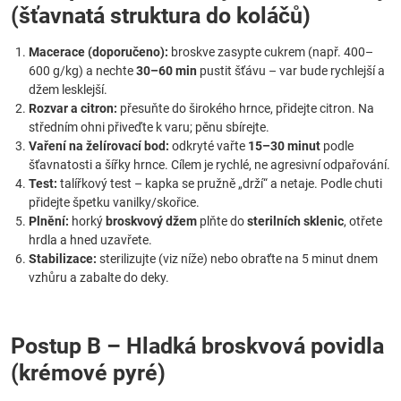
(šťavnatá struktura do koláčů)
Macerace (doporučeno):
broskve zasypte cukrem (např. 400–
600 g/kg) a nechte
30–60 min
pustit šťávu – var bude rychlejší a
džem lesklejší.
Rozvar a citron:
přesuňte do širokého hrnce, přidejte citron. Na
středním ohni přiveďte k varu; pěnu sbírejte.
Vaření na želírovací bod:
odkryté vařte
15–30 minut
podle
šťavnatosti a šířky hrnce. Cílem je rychlé, ne agresivní odpařování.
Test:
talířkový test – kapka se pružně „drží“ a netaje. Podle chuti
přidejte špetku vanilky/skořice.
Plnění:
horký
broskvový džem
plňte do
sterilních sklenic
, otřete
hrdla a hned uzavřete.
Stabilizace:
sterilizujte (viz níže) nebo obraťte na 5 minut dnem
vzhůru a zabalte do deky.
Postup B – Hladká broskvová povidla
(krémové pyré)