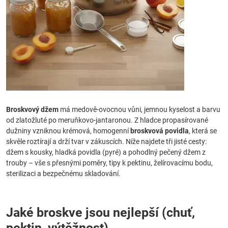
Broskvový džem
má medově-ovocnou vůni, jemnou kyselost a barvu
od zlatožluté po meruňkovo-jantaronou. Z hladce propasírované
dužniny vzniknou krémová, homogenní
broskvová povidla
, která se
skvěle roztírají a drží tvar v zákuscích. Níže najdete tři jisté cesty:
džem s kousky, hladká povidla (pyré) a pohodlný pečený džem z
trouby – vše s přesnými poměry, tipy k pektinu, želírovacímu bodu,
sterilizaci a bezpečnému skladování.
Jaké broskve jsou nejlepší (chuť,
pektin, výtěžnost)