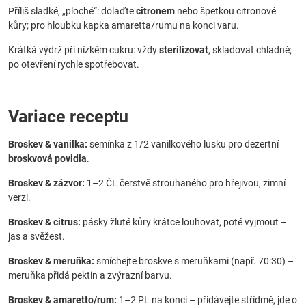
Příliš sladké, „ploché“: dolaďte
citronem
nebo špetkou citronové
kůry; pro hloubku kapka amaretta/rumu na konci varu.
Krátká výdrž při nízkém cukru: vždy
sterilizovat
, skladovat chladně;
po otevření rychle spotřebovat.
Variace receptu
Broskev & vanilka:
semínka z 1/2 vanilkového lusku pro dezertní
broskvová povidla
.
Broskev & zázvor:
1–2 ČL čerstvě strouhaného pro hřejivou, zimní
verzi.
Broskev & citrus:
pásky žluté kůry krátce louhovat, poté vyjmout –
jas a svěžest.
Broskev & meruňka:
smíchejte broskve s meruňkami (např. 70:30) –
meruňka přidá pektin a zvýrazní barvu.
Broskev & amaretto/rum:
1–2 PL na konci – přidávejte střídmě, jde o