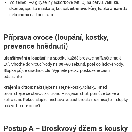
Volitelně: 1–2 g kyseliny askorbové (vit. C) na barvu,
vanilka
,
skořice
, špetka muškátu, kousek
citronové kůry
, kapka
amaretta
nebo
rumu
na konci varu
Příprava ovoce (loupání, kostky,
prevence hnědnutí)
Blanšírování a loupání:
na spodku každé broskve nařízněte malé
„X“. Vhoďte do vroucí vody na
30–60 sekund
, poté do ledové vody.
Slupka půjde snadno dolů. Vyjměte pecky, poškozené části
odstraňte.
Krájení a citron:
nakrájejte na stejné kostky/plátky. Hned
promíchejte se šťávou z citronu – rozjasní chuť, pomůže barvě a
želírování. Pokud slupku necháváte, část broskví rozmixujte – slupky
pak ve hmotě neruší.
Postup A – Broskvový džem s kousky