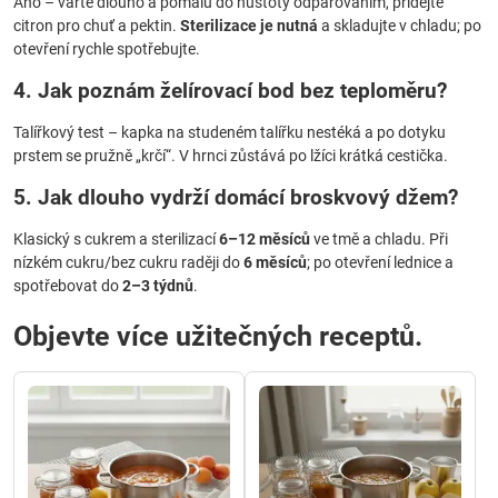
Ano – vařte dlouho a pomalu do hustoty odpařováním, přidejte
citron pro chuť a pektin.
Sterilizace je nutná
a skladujte v chladu; po
otevření rychle spotřebujte.
4. Jak poznám želírovací bod bez teploměru?
Talířkový test – kapka na studeném talířku nestéká a po dotyku
prstem se pružně „krčí“. V hrnci zůstává po lžíci krátká cestička.
5. Jak dlouho vydrží domácí
broskvový džem
?
Klasický s cukrem a sterilizací
6–12 měsíců
ve tmě a chladu. Při
nízkém cukru/bez cukru raději do
6 měsíců
; po otevření lednice a
spotřebovat do
2–3 týdnů
.
Objevte více užitečných receptů.