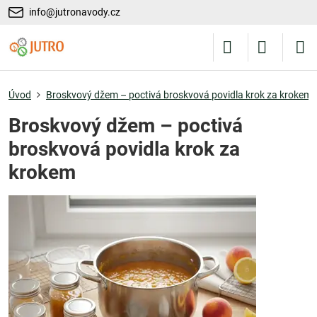
info@jutronavody.cz
Úvod
Broskvový džem – poctivá broskvová povidla krok za krokem
Broskvový džem – poctivá
broskvová povidla krok za
krokem