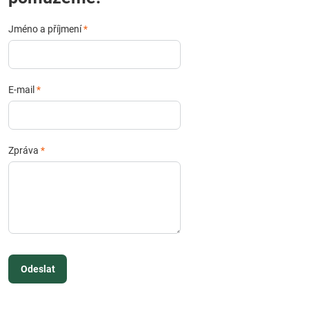
Jméno a příjmení
*
E-mail
*
Zpráva
*
Odeslat