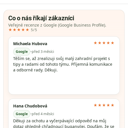
Co o nás říkají zákazníci
Veřejné recenze z Google (Google Business Profile).
★★★★★
5/5
★★★★★
Michaela Hubova
Google
•
před 3 měsíci
Těším se, až zrealizuji svůj malý zahradní projekt s
tipy a radami od tohoto týmu. Příjemná komunikace
a odborné rady. Děkuji.
★★★★★
Hana Chudobová
Google
•
před 4 měsíci
Děkuji za ochotu a vyčerpávající odpověď na můj
dotaz ohledně chřadnoucí buganvilei. Doufám, že se