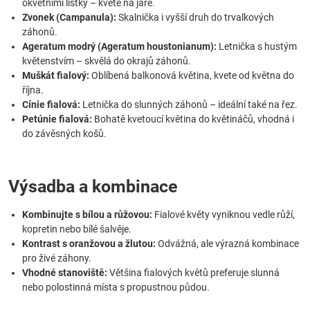
okvětními lístky – kvete na jaře.
Zvonek (Campanula):
Skalnička i vyšší druh do trvalkových
záhonů.
Ageratum modrý (Ageratum houstonianum):
Letnička s hustým
květenstvím – skvělá do okrajů záhonů.
Muškát fialový:
Oblíbená balkonová květina, kvete od května do
října.
Cínie fialová:
Letnička do slunných záhonů – ideální také na řez.
Petúnie fialová:
Bohatě kvetoucí květina do květináčů, vhodná i
do závěsných košů.
Výsadba a kombinace
Kombinujte s bílou a růžovou:
Fialové květy vyniknou vedle růží,
kopretin nebo bílé šalvěje.
Kontrast s oranžovou a žlutou:
Odvážná, ale výrazná kombinace
pro živé záhony.
Vhodné stanoviště:
Většina fialových květů preferuje slunná
nebo polostinná místa s propustnou půdou.