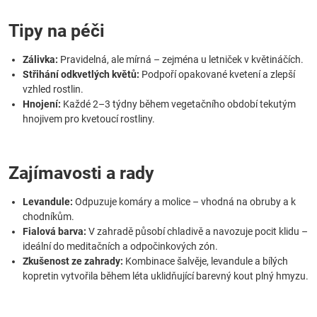
Tipy na péči
Zálivka:
Pravidelná, ale mírná – zejména u letniček v květináčích.
Střihání odkvetlých květů:
Podpoří opakované kvetení a zlepší
vzhled rostlin.
Hnojení:
Každé 2–3 týdny během vegetačního období tekutým
hnojivem pro kvetoucí rostliny.
Zajímavosti a rady
Levandule:
Odpuzuje komáry a molice – vhodná na obruby a k
chodníkům.
Fialová barva:
V zahradě působí chladivě a navozuje pocit klidu –
ideální do meditačních a odpočinkových zón.
Zkušenost ze zahrady:
Kombinace šalvěje, levandule a bílých
kopretin vytvořila během léta uklidňující barevný kout plný hmyzu.