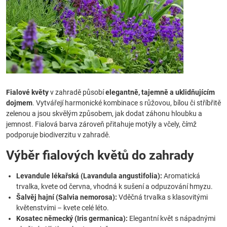
Fialové květy
v zahradě působí
elegantně, tajemně a uklidňujícím
dojmem
. Vytvářejí harmonické kombinace s růžovou, bílou či stříbřitě
zelenou a jsou skvělým způsobem, jak dodat záhonu hloubku a
jemnost. Fialová barva zároveň přitahuje motýly a včely, čímž
podporuje biodiverzitu v zahradě.
Výběr fialových květů do zahrady
Levandule lékařská (Lavandula angustifolia):
Aromatická
trvalka, kvete od června, vhodná k sušení a odpuzování hmyzu.
Šalvěj hajní (Salvia nemorosa):
Vděčná trvalka s klasovitými
květenstvími – kvete celé léto.
Kosatec německý (Iris germanica):
Elegantní květ s nápadnými