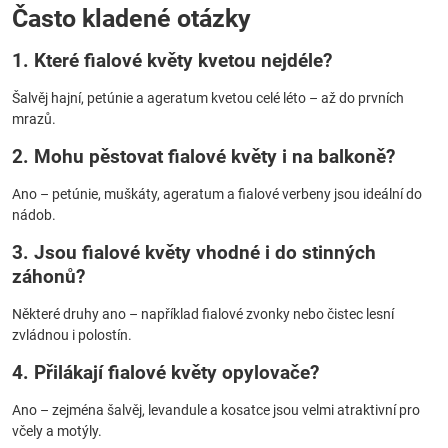
Často kladené otázky
1. Které fialové květy kvetou nejdéle?
Šalvěj hajní, petúnie a ageratum kvetou celé léto – až do prvních
mrazů.
2. Mohu pěstovat fialové květy i na balkoně?
Ano – petúnie, muškáty, ageratum a fialové verbeny jsou ideální do
nádob.
3. Jsou fialové květy vhodné i do stinných
záhonů?
Některé druhy ano – například fialové zvonky nebo čistec lesní
zvládnou i polostín.
4. Přilákají fialové květy opylovače?
Ano – zejména šalvěj, levandule a kosatce jsou velmi atraktivní pro
včely a motýly.