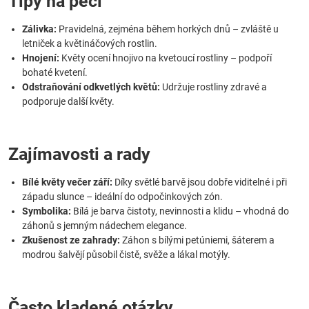
Tipy na péči
Zálivka:
Pravidelná, zejména během horkých dnů – zvláště u
letniček a květináčových rostlin.
Hnojení:
Květy ocení hnojivo na kvetoucí rostliny – podpoří
bohaté kvetení.
Odstraňování odkvetlých květů:
Udržuje rostliny zdravé a
podporuje další květy.
Zajímavosti a rady
Bílé květy večer září:
Díky světlé barvě jsou dobře viditelné i při
západu slunce – ideální do odpočinkových zón.
Symbolika:
Bílá je barva čistoty, nevinnosti a klidu – vhodná do
záhonů s jemným nádechem elegance.
Zkušenost ze zahrady:
Záhon s bílými petúniemi, šáterem a
modrou šalvějí působil čistě, svěže a lákal motýly.
Často kladené otázky