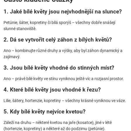
1. Jaké bílé květy jsou nejvhodnější na slunce?
Petúnie, šáter, kopretiny či bílá sporýš – všechny dobře snášejí
slunné stanoviště.
2. Dá se vytvořit celý záhon z bílých květů?
Ano – kombinujte různé druhy a výšky, aby byl záhon dynamický a
zajímavý.
3. Jsou bílé květy vhodné do stinných míst?
Ano – právě bílé květy ve stínu vyniknou ještě víc a rozjasní prostor.
4. Které bílé květy jsou vhodné k řezu?
Lilie, šátery, hortenzie, kopretiny – všechny krásně vyniknou ve váze.
5. Kdy bílé květy nejvíce kvetou?
Záleží na druhu – některé kvetou na jaře (kosatce), jiné v létě
(hortenzie, kopretiny) a některé až do podzimu (petúnie).