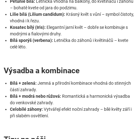
Petúnie bílá:
Letnička vhodná na balkóny, do květináčů i záhonů
– bohatě kvete od jara do podzimu.
Lilie bílá (Lilium candidum):
Krásný květ s vůní – symbol čistoty,
vhodná i k řezu.
Kosatec bílý (Iris):
Elegantní jarní květ – dobře se kombinuje s
modrými a fialovými druhy.
Bílá sporýš (verbena):
Letnička do záhonů i květináčů – kvete
celé léto.
Výsadba a kombinace
Bílá + zelená:
Jemná a přírodní kombinace vhodná do stinných
částí zahrady.
Bílá + modrá nebo růžová:
Romantická a harmonická výsadba
do venkovské zahrady.
Celobílé záhony:
Vytvářejí efekt noční zahrady – bílé květy září i
při slabém osvětlení.