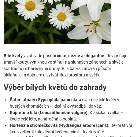
Bílé květy
v zahradě působí
čistě, něžně a elegantně
. Rozjasňují
tmavší kouty, vyniknou ve stínu i na slunných záhonech a skvěle
kontrastují s barevnými druhy. Bílá barva zároveň působí
uklidňujícím dojmem a vytváří iluzi prostoru a světla.
Výběr bílých květů do zahrady
Šáter latnatý (Gypsophila paniculata):
Jemné bílé květy v
hustých chomáčcích – ideální k výsadbě i do váz.
Kopretina bílá (Leucanthemum vulgare):
Klasická trvalka –
kvete celé léto, nenáročná a odolná.
Hortenzie stromečkovitá (Hydrangea arborescens):
Dekorativní
keř s velkými kulovitými květenstvími – kvete v létě.