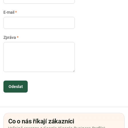
E-mail
*
Zpráva
*
Odeslat
Co o nás říkají zákazníci