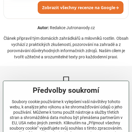
Zobrazit všechny recenze na Google
→
Autor:
Redakce Jutronavody.cz
Článek připravil tým domácích zahrádkářů a milovníků rostlin. Obsah
vychází z praktických zkušeností, pozorování na zahradě a z
porovnávání důvěryhodných informačních zdrojů. Naším cílem je
tvořit užitečné a srozumitelné texty pro každodenní praxi.
Předvolby soukromí
Newsletter
Soubory cookie používáme k vylepšení vaší návštěvy tohoto
Odebírat naše novinky:
webu, k analýze jeho výkonu a ke shromažďování údajů o jeho
používání. Můžeme k tomu použít nástroje a služby třetích
stran a shromážděná data mohou být přenášena partnerům v
Odebírat
EU, USA nebo jiných zemích. Kliknutím na „Přijmout všechny
soubory cookie“ vyjadřujete svůj souhlas s tímto zpracováním.