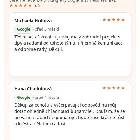
Veřejné recenze z Google (Google Business Profile).
★★★★★
5/5
★★★★★
Michaela Hubova
Google
•
před 3 měsíci
Těším se, až zrealizuji svůj malý zahradní projekt s
tipy a radami od tohoto týmu. Příjemná komunikace
a odborné rady. Děkuji.
★★★★★
Hana Chudobová
Google
•
před 4 měsíci
Děkuji za ochotu a vyčerpávající odpověď na můj
dotaz ohledně chřadnoucí buganvilei. Doufám, že se
po vašich radách vzpamatuje, bude zase krásně růst
a kvést a dělat mi radost.