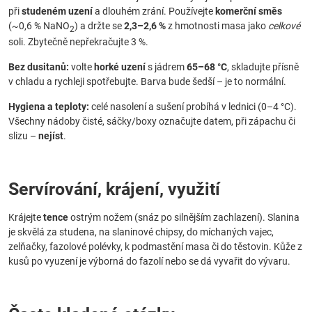
při
studeném uzení
a dlouhém zrání. Používejte
komerční směs
(~0,6 % NaNO
) a držte se
2,3–2,6 %
z hmotnosti masa jako
celkové
2
soli. Zbytečně nepřekračujte 3 %.
Bez dusitanů:
volte
horké uzení
s jádrem
65–68 °C
, skladujte přísně
v chladu a rychleji spotřebujte. Barva bude šedší – je to normální.
Hygiena a teploty:
celé nasolení a sušení probíhá v lednici (0–4 °C).
Všechny nádoby čisté, sáčky/boxy označujte datem, při zápachu či
slizu –
nejíst
.
Servírování, krájení, využití
Krájejte
tence
ostrým nožem (snáz po silnějším zachlazení). Slanina
je skvělá za studena, na slaninové chipsy, do míchaných vajec,
zelňačky, fazolové polévky, k podmastění masa či do těstovin. Kůže z
kusů po vyuzení je výborná do fazolí nebo se dá vyvařit do vývaru.