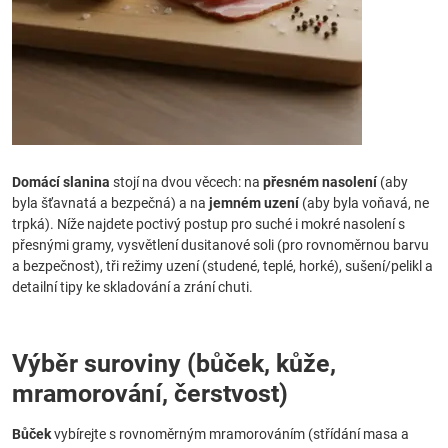
Domácí slanina
stojí na dvou věcech: na
přesném nasolení
(aby
byla šťavnatá a bezpečná) a na
jemném uzení
(aby byla voňavá, ne
trpká). Níže najdete poctivý postup pro suché i mokré nasolení s
přesnými gramy, vysvětlení dusitanové soli (pro rovnoměrnou barvu
a bezpečnost), tři režimy uzení (studené, teplé, horké), sušení/pelikl a
detailní tipy ke skladování a zrání chuti.
Výběr suroviny (bůček, kůže,
mramorování, čerstvost)
Bůček
vybírejte s rovnoměrným mramorováním (střídání masa a