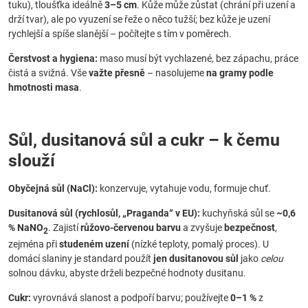
tuku), tloušťka ideálně
3–5 cm
. Kůže může zůstat (chrání při uzení a
drží tvar), ale po vyuzení se řeže o něco tužší; bez kůže je uzení
rychlejší a spíše slanější – počítejte s tím v poměrech.
Čerstvost a hygiena:
maso musí být vychlazené, bez zápachu, práce
čistá a svižná. Vše
važte přesně
– nasolujeme
na gramy podle
hmotnosti masa
.
Sůl, dusitanová sůl a cukr – k čemu
slouží
Obyčejná sůl (NaCl):
konzervuje, vytahuje vodu, formuje chuť.
Dusitanová sůl (rychlosůl, „Praganda“ v EU):
kuchyňská sůl se
~0,6
% NaNO
. Zajistí
růžovo-červenou barvu
a zvyšuje
bezpečnost
,
2
zejména při
studeném uzení
(nízké teploty, pomalý proces). U
domácí slaniny je standard použít
jen dusitanovou sůl
jako
celou
solnou dávku, abyste drželi bezpečné hodnoty dusitanu.
Cukr:
vyrovnává slanost a podpoří barvu; používejte
0–1 %
z