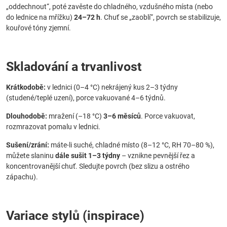
„oddechnout“, poté zavěste do chladného, vzdušného místa (nebo
do lednice na mřížku)
24–72 h
. Chuť se „zaoblí“, povrch se stabilizuje,
kouřové tóny zjemní.
Skladování a trvanlivost
Krátkodobě:
v lednici (0–4 °C) nekrájený kus 2–3 týdny
(studené/teplé uzení), porce vakuované 4–6 týdnů.
Dlouhodobě:
mražení (–18 °C)
3–6 měsíců
. Porce vakuovat,
rozmrazovat pomalu v lednici.
Sušení/zrání:
máte-li suché, chladné místo (8–12 °C, RH 70–80 %),
můžete slaninu
dále sušit 1–3 týdny
– vznikne pevnější řez a
koncentrovanější chuť. Sledujte povrch (bez slizu a ostrého
zápachu).
Variace stylů (inspirace)