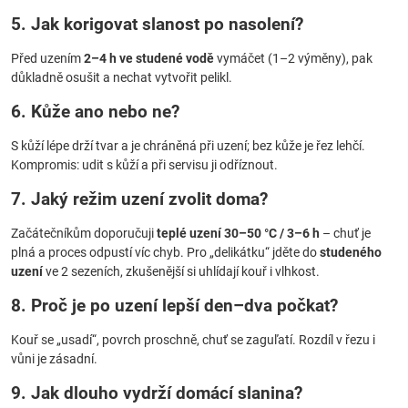
5. Jak korigovat slanost po nasolení?
Před uzením
2–4 h ve studené vodě
vymáčet (1–2 výměny), pak
důkladně osušit a nechat vytvořit pelikl.
6. Kůže ano nebo ne?
S kůží lépe drží tvar a je chráněná při uzení; bez kůže je řez lehčí.
Kompromis: udit s kůží a při servisu ji odříznout.
7. Jaký režim uzení zvolit doma?
Začátečníkům doporučuji
teplé uzení 30–50 °C / 3–6 h
– chuť je
plná a proces odpustí víc chyb. Pro „delikátku“ jděte do
studeného
uzení
ve 2 sezeních, zkušenější si uhlídají kouř i vlhkost.
8. Proč je po uzení lepší den–dva počkat?
Kouř se „usadí“, povrch proschně, chuť se zaguľatí. Rozdíl v řezu i
vůni je zásadní.
9. Jak dlouho vydrží domácí slanina?