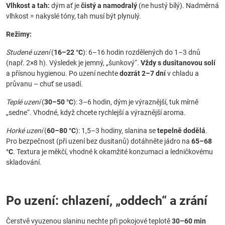
Vlhkost a tah:
dým ať je
čistý a namodralý
(ne hustý bílý). Nadměrná
vlhkost = nakyslé tóny, tah musí být plynulý.
Režimy:
Studené uzení
(
16–22 °C
): 6–16 hodin rozdělených do 1–3 dnů
(např. 2×8 h). Výsledek je jemný, „šunkový“.
Vždy s dusitanovou solí
a přísnou hygienou. Po uzení nechte
dozrát 2–7 dní
v chladu a
průvanu – chuť se usadí.
Teplé uzení
(
30–50 °C
): 3–6 hodin, dým je výraznější, tuk mírně
„sedne“. Vhodné, když chcete rychlejší a výraznější aroma.
Horké uzení
(
60–80 °C
): 1,5–3 hodiny, slanina se
tepelně dodělá
.
Pro bezpečnost (při uzení bez dusitanů) dotáhněte jádro na
65–68
°C
. Textura je měkčí, vhodné k okamžité konzumaci a ledničkovému
skladování.
Po uzení: chlazení, „oddech“ a zrání
Čerstvě vyuzenou slaninu nechte při pokojové teplotě
30–60 min