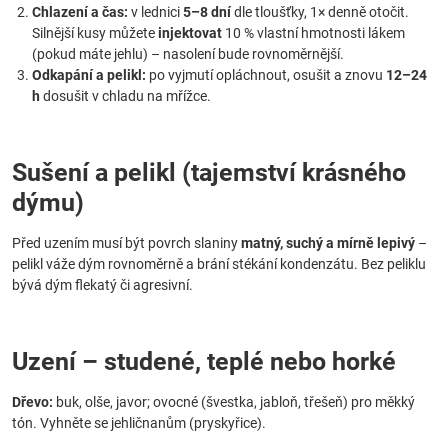
Chlazení a čas:
v lednici
5–8 dní
dle tloušťky, 1× denně otočit.
Silnější kusy můžete
injektovat
10 % vlastní hmotnosti lákem
(pokud máte jehlu) – nasolení bude rovnoměrnější.
Odkapání a pelikl:
po vyjmutí opláchnout, osušit a znovu
12–24
h
dosušit v chladu na mřížce.
Sušení a pelikl (tajemství krásného
dýmu)
Před uzením musí být povrch slaniny
matný, suchý a mírně lepivý
–
pelikl váže dým rovnoměrně a brání stékání kondenzátu. Bez peliklu
bývá dým flekatý či agresivní.
Uzení – studené, teplé nebo horké
Dřevo:
buk, olše, javor; ovocné (švestka, jabloň, třešeň) pro měkký
tón. Vyhněte se jehličnanům (pryskyřice).