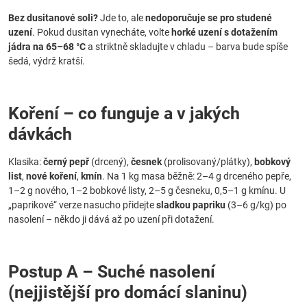
Bez dusitanové soli?
Jde to, ale
nedoporučuje se pro studené
uzení
. Pokud dusitan vynecháte, volte
horké uzení s dotažením
jádra na 65–68 °C
a striktně skladujte v chladu – barva bude spíše
šedá, výdrž kratší.
Koření – co funguje a v jakých
dávkách
Klasika:
černý pepř
(drcený),
česnek
(prolisovaný/plátky),
bobkový
list
,
nové koření
,
kmín
. Na 1 kg masa běžně: 2–4 g drceného pepře,
1–2 g nového, 1–2 bobkové listy, 2–5 g česneku, 0,5–1 g kmínu. U
„paprikové“ verze nasucho přidejte
sladkou papriku
(3–6 g/kg) po
nasolení – někdo ji dává až po uzení při dotažení.
Postup A – Suché nasolení
(nejjistější pro domácí slaninu)