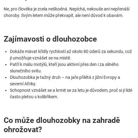
Ne, pro člověka je zcela neškodná. Nepíchá, nekouše ani nepřenáší
choroby. Svým letem může překvapit, ale není důvod k obavám.
Zajímavosti o dlouhozobce
Dokáže mávat křídly rychlostí až okolo 80 úderů za sekundu, což
jí umožňuje vznášet se na místě.
Patří k málu motýlů, kteří jsou aktivní přes den i za silného
slunečního svitu.
Dlouhozobka je tažný druh – na jaře přilétá z jižní Evropy a
severní Afriky.
Schopnost vznášet se a krmit se za letu je důvodem, proč si ji lidé
často pletou s kolibříkem.
Co může dlouhozobky na zahradě
ohrožovat?