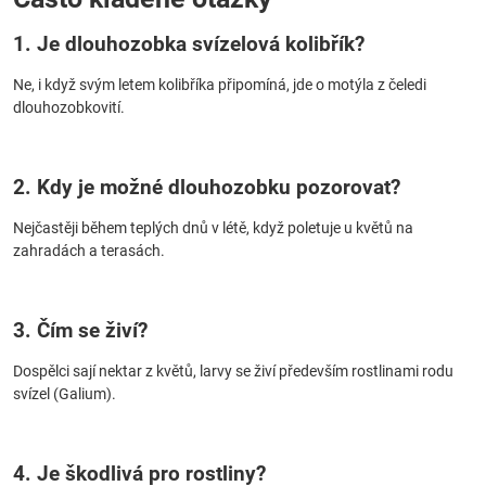
1. Je dlouhozobka svízelová kolibřík?
Ne, i když svým letem kolibříka připomíná, jde o motýla z čeledi
dlouhozobkovití.
2. Kdy je možné dlouhozobku pozorovat?
Nejčastěji během teplých dnů v létě, když poletuje u květů na
zahradách a terasách.
3. Čím se živí?
Dospělci sají nektar z květů, larvy se živí především rostlinami rodu
svízel (Galium).
4. Je škodlivá pro rostliny?