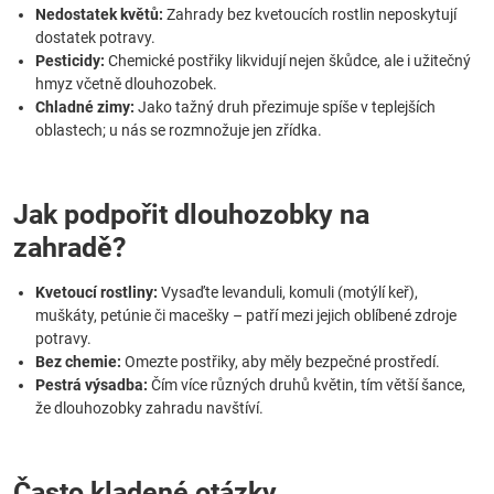
Nedostatek květů:
Zahrady bez kvetoucích rostlin neposkytují
dostatek potravy.
Pesticidy:
Chemické postřiky likvidují nejen škůdce, ale i užitečný
hmyz včetně dlouhozobek.
Chladné zimy:
Jako tažný druh přezimuje spíše v teplejších
oblastech; u nás se rozmnožuje jen zřídka.
Jak podpořit dlouhozobky na
zahradě?
Kvetoucí rostliny:
Vysaďte levanduli, komuli (motýlí keř),
muškáty, petúnie či macešky – patří mezi jejich oblíbené zdroje
potravy.
Bez chemie:
Omezte postřiky, aby měly bezpečné prostředí.
Pestrá výsadba:
Čím více různých druhů květin, tím větší šance,
že dlouhozobky zahradu navštíví.
Často kladené otázky