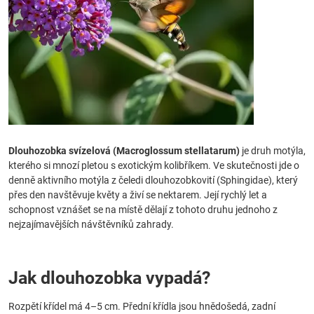
Dlouhozobka svízelová (Macroglossum stellatarum)
je druh motýla,
kterého si mnozí pletou s exotickým kolibříkem. Ve skutečnosti jde o
denně aktivního motýla z čeledi dlouhozobkovití (Sphingidae), který
přes den navštěvuje květy a živí se nektarem. Její rychlý let a
schopnost vznášet se na místě dělají z tohoto druhu jednoho z
nejzajímavějších návštěvníků zahrady.
Jak dlouhozobka vypadá?
Rozpětí křídel má 4–5 cm. Přední křídla jsou hnědošedá, zadní