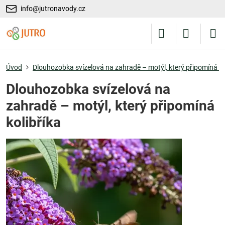
info@jutronavody.cz
Úvod
Dlouhozobka svízelová na zahradě – motýl, který připomíná ko
Dlouhozobka svízelová na
zahradě – motýl, který připomíná
kolibříka