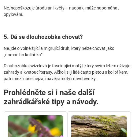
Ne, nepoškozuje úrodu ani květy – naopak, může napomáhat
opylování.
5. Dá se dlouhozobka chovat?
Ne, jde o volně žijící a migrující druh, který nelze chovat jako
„domácího kolibříka“.
Dlouhozobka svízelová je fascinující motýl, který svým letem oživuje
zahrady a kvetoucí terasy. Ačkoli si ji lidé často pletou s kolibříkem,
patří mezi naše nejzajímavější motýlí návštěvníky.
Prohlédněte si i naše další
zahrádkářské tipy a návody.