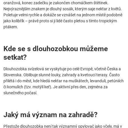
oranžová, konec zadečku je zakončen chomáčkem štětinek.
Nejvýraznějším znakem je dlouhý sosák, kterým saje nektar z květů.
Poletuje velmi rychle a dokáže se vznášet na jednom místě podobně
jako kolibřík – právě proto si ji lidé často pletou s tímto tropickým
ptákem.
Kde se s dlouhozobkou můžeme
setkat?
Dlouhozobka svízelová se vyskytuje po celé Evropě, včetně Česka a
Slovenska. Oblibuje slunné louky, zahrady a kvetoucí terasy. Často
přilétá i do měst, kde hledá nektar na muškátech, levanduli, petúniích
či komulích (tzv. motýlí keř). Je aktivní přes den, zejména za
slunečného počasí.
Jaký má význam na zahradě?
Přestože dlouhozobka není tak významný opylovač jako včely, má v