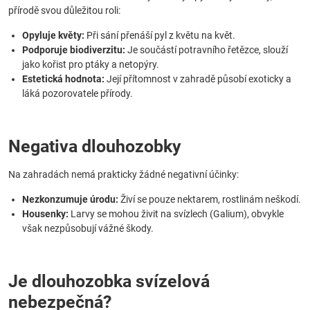
přírodě svou důležitou roli:
Opyluje květy:
Při sání přenáší pyl z květu na květ.
Podporuje biodiverzitu:
Je součástí potravního řetězce, slouží
jako kořist pro ptáky a netopýry.
Estetická hodnota:
Její přítomnost v zahradě působí exoticky a
láká pozorovatele přírody.
Negativa dlouhozobky
Na zahradách nemá prakticky žádné negativní účinky:
Nezkonzumuje úrodu:
Živí se pouze nektarem, rostlinám neškodí.
Housenky:
Larvy se mohou živit na svízlech (Galium), obvykle
však nezpůsobují vážné škody.
Je dlouhozobka svízelová
nebezpečná?