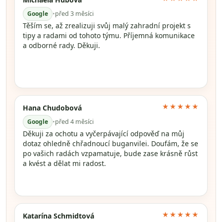
Google
•
před 3 měsíci
Těším se, až zrealizuji svůj malý zahradní projekt s
tipy a radami od tohoto týmu. Příjemná komunikace
a odborné rady. Děkuji.
★★★★★
Hana Chudobová
Google
•
před 4 měsíci
Děkuji za ochotu a vyčerpávající odpověď na můj
dotaz ohledně chřadnoucí buganvilei. Doufám, že se
po vašich radách vzpamatuje, bude zase krásně růst
a kvést a dělat mi radost.
★★★★★
Katarína Schmidtová