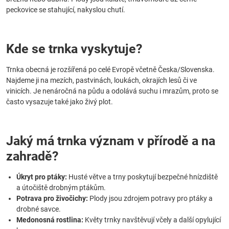
peckovice se stahující, nakyslou chutí.
Kde se trnka vyskytuje?
Trnka obecná je rozšířená po celé Evropě včetně Česka/Slovenska.
Najdeme ji na mezích, pastvinách, loukách, okrajích lesů či ve
vinicích. Je nenáročná na půdu a odolává suchu i mrazům, proto se
často vysazuje také jako živý plot.
Jaký má trnka význam v přírodě a na
zahradě?
Úkryt pro ptáky:
Husté větve a trny poskytují bezpečné hnízdiště
a útočiště drobným ptákům.
Potrava pro živočichy:
Plody jsou zdrojem potravy pro ptáky a
drobné savce.
Medonosná rostlina:
Květy trnky navštěvují včely a další opylující