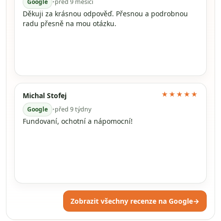
Google
•
před 9 měsíci
Děkuji za krásnou odpověď. Přesnou a podrobnou
radu přesně na mou otázku.
★★★★★
Michal Stofej
Google
•
před 9 týdny
Fundovaní, ochotní a nápomocní!
Zobrazit všechny recenze na Google
→