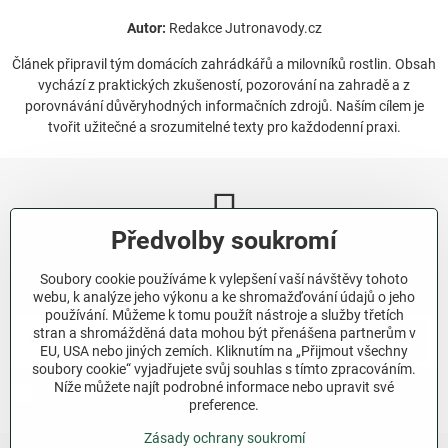
Autor:
Redakce Jutronavody.cz
Článek připravil tým domácích zahrádkářů a milovníků rostlin. Obsah
vychází z praktických zkušeností, pozorování na zahradě a z
porovnávání důvěryhodných informačních zdrojů. Naším cílem je
tvořit užitečné a srozumitelné texty pro každodenní praxi.
Předvolby soukromí
Newsletter
Soubory cookie používáme k vylepšení vaší návštěvy tohoto
Odebírat naše novinky:
webu, k analýze jeho výkonu a ke shromažďování údajů o jeho
používání. Můžeme k tomu použít nástroje a služby třetích
stran a shromážděná data mohou být přenášena partnerům v
Odebírat
EU, USA nebo jiných zemích. Kliknutím na „Přijmout všechny
soubory cookie“ vyjadřujete svůj souhlas s tímto zpracováním.
Níže můžete najít podrobné informace nebo upravit své
Chci se přihlásit k odběru novinek e-mailem.
preference.
Zásady ochrany soukromí