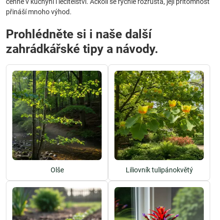
cenné v kuchyni i léčitelství. Ačkoli se rychle rozrůstá, její přítomnost
přináší mnoho výhod.
Prohlédněte si i naše další
zahrádkářské tipy a návody.
Olše
Liliovník tulipánokvětý