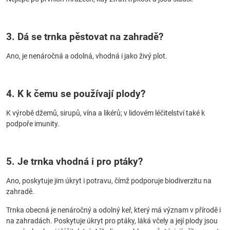
3. Dá se trnka pěstovat na zahradě?
Ano, je nenáročná a odolná, vhodná i jako živý plot.
4. K k čemu se používají plody?
K výrobě džemů, sirupů, vína a likérů; v lidovém léčitelství také k
podpoře imunity.
5. Je trnka vhodná i pro ptáky?
Ano, poskytuje jim úkryt i potravu, čímž podporuje biodiverzitu na
zahradě.
Trnka obecná je nenáročný a odolný keř, který má význam v přírodě i
na zahradách. Poskytuje úkryt pro ptáky, láká včely a její plody jsou