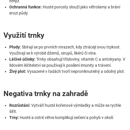
hmyz.
Ochranná funkce:
Husté porosty slouží jako větrolamy a brání
erozi půdy.
Využití trnky
Plody:
Sbírají se po prvních mrazech, kdy ztrácejí svou trpkost.
Využívají se k výrobě džemů, sirupů, likérů či vína.
Léčivé účinky:
Trnky obsahují třísloviny, vitamín C a antokyany. V
lidovém léčitelství se používají k posílení imunity a trávení.
Živý plot:
Vysazené v řadách tvoří neproniknutelný a odolný plot.
Negativa trnky na zahradě
Rozrůstání:
Vytváří husté kořenové výmladky a může se rychle
šířit.
Trny:
Husté a ostré větve komplikují sečení a pohyb v okolí.