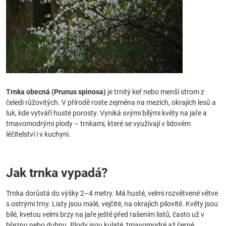
Trnka obecná (Prunus spinosa)
je trnitý keř nebo menší strom z
čeledi růžovitých. V přírodě roste zejména na mezích, okrajích lesů a
luk, kde vytváří husté porosty. Vyniká svými bílými květy na jaře a
tmavomodrými plody – trnkami, které se využívají v lidovém
léčitelství i v kuchyni.
Jak trnka vypadá?
Trnka dorůstá do výšky 2–4 metry. Má husté, velmi rozvětvené větve
s ostrými trny. Listy jsou malé, vejčité, na okrajích pilovité. Květy jsou
bílé, kvetou velmi brzy na jaře ještě před rašením listů, často už v
březnu nebo dubnu. Plody jsou kulaté, tmavomodré až černé