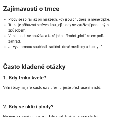
Zajímavosti o trnce
Plody se sbírají až po mrazech, kdy jsou chutnější a méně trpké.
Trnka je příbuzná se švestkou, její plody se využívají podobným
způsobem.
V minulosti se používala také jako přírodní „plot“ kolem polí a
zahrad.
Je významnou součástí tradiční lidové medicíny a kuchyně.
Často kladené otázky
1. Kdy trnka kvete?
Velmi brzy na jaře, často už v březnu, ještě před rašením listů.
2. Kdy se sklízí plody?
Nejlépe po prvních mrazech, kdy ztratí trpkost a jsou sladší.