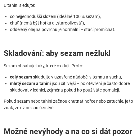
U tahini sledujte:
co nejjednodušší složení (ideálně 100 % sezam),
chuť (nemá být hořká a „staroolivová“),
oddělený olej na povrchu je normální – stačí promíchat.
Skladování: aby sezam nežlukl
Sezam obsahuje tuky, které oxidují. Proto:
celý sezam
skladujte v uzavřené nádobě, v temnu a suchu,
mletý sezam a tahini
jsou citlivější – po otevření je často dobré
skladovat v lednici, zejména pokud ho používáte pomaleji.
Pokud sezam nebo tahini začnou chutnat hořce nebo zatuchle, je to
znak, že už nejsou čerstvé.
Možné nevýhody a na co si dát pozor