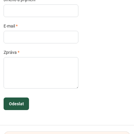
E-mail
*
Zpráva
*
Odeslat