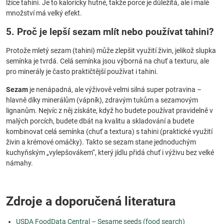
lžíce tahini. Je to kaloricky hutné, takže porce je důležitá, ale i malé
množství má velký efekt.
5. Proč je lepší sezam mlít nebo používat tahini?
Protože mletý sezam (tahini) může zlepšit využití živin, jelikož slupka
semínka je tvrdá. Celá semínka jsou výborná na chuť a texturu, ale
pro minerály je často praktičtější používat i tahini.
Sezam
je nenápadná, ale výživově velmi silná super potravina –
hlavně díky minerálům (vápník), zdravým tukům a sezamovým
lignanům. Nejvíc z něj získáte, když ho budete používat pravidelně v
malých porcích, budete dbát na kvalitu a skladování a budete
kombinovat celá semínka (chuť a textura) s tahini (praktické využití
živin a krémové omáčky). Takto se sezam stane jednoduchým
kuchyňským „vylepšovákem“, který jídlu přidá chuť i výživu bez velké
námahy.
Zdroje a doporučená literatura
USDA FoodData Central – Sesame seeds (food search)