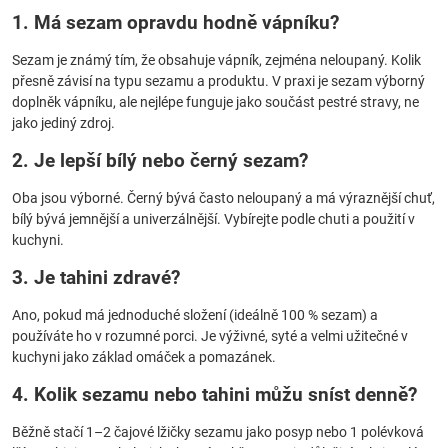
1. Má sezam opravdu hodně vápníku?
Sezam je známý tím, že obsahuje vápník, zejména neloupaný. Kolik
přesně závisí na typu sezamu a produktu. V praxi je sezam výborný
doplněk vápníku, ale nejlépe funguje jako součást pestré stravy, ne
jako jediný zdroj.
2. Je lepší bílý nebo černý sezam?
Oba jsou výborné. Černý bývá často neloupaný a má výraznější chuť,
bílý bývá jemnější a univerzálnější. Vybírejte podle chuti a použití v
kuchyni.
3. Je tahini zdravé?
Ano, pokud má jednoduché složení (ideálně 100 % sezam) a
používáte ho v rozumné porci. Je výživné, syté a velmi užitečné v
kuchyni jako základ omáček a pomazánek.
4. Kolik sezamu nebo tahini můžu sníst denně?
Běžně stačí 1–2 čajové lžičky sezamu jako posyp nebo 1 polévková