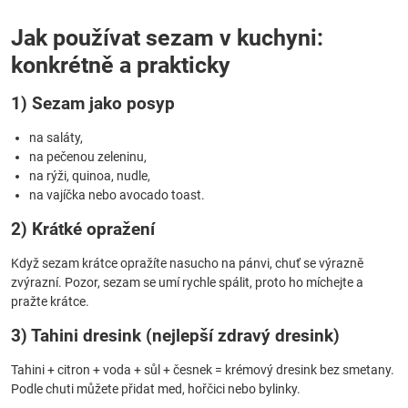
Jak používat sezam v kuchyni:
konkrétně a prakticky
1) Sezam jako posyp
na saláty,
na pečenou zeleninu,
na rýži, quinoa, nudle,
na vajíčka nebo avocado toast.
2) Krátké opražení
Když sezam krátce opražíte nasucho na pánvi, chuť se výrazně
zvýrazní. Pozor, sezam se umí rychle spálit, proto ho míchejte a
pražte krátce.
3) Tahini dresink (nejlepší zdravý dresink)
Tahini + citron + voda + sůl + česnek = krémový dresink bez smetany.
Podle chuti můžete přidat med, hořčici nebo bylinky.