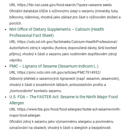
URL: https://fdc.nal.usda.gov/food-search/?query=sesame seeds
Oficiální databáze USDA s výživovými údaji o sezamu (minerály, tuky,
bílkoviny, vláknina), vhodná jako základ pro část o výživovém složení a
porcích.
NIH Office of Dietary Supplements – Calcium (Health
Professional Fact Sheet)
URL: https://ods.od.nih.gov/factsheets/Calcium-HealthProfessional/
Autoritativní zdroj k vápníku (funkce, doporučené dávky, širší kontext
příjmu), vhodný k části o sezamu jako rostlinném doplňkovém zdroji
vápníku.
PMC – Lignans of Sesame (Sesamum indicum L.)
URL: https://pmc.ncbi.nlm.nih.gov/articles/PMC7914952/
Odborný přehled o sezamových lignanech (např. sesamin, sesamolin),
vhodný k části o bioaktivních látkách, antioxidačním profilu a
„hormonálním“ kontextu sezamu.
U.S. FDA – The FASTER Act: Sesame Is the Ninth Major Food
Allergen
URL: https://www.fda.gov/food/food-allergies/faster-act-sesame-ninth-
major-food-allergen
Oficiální zdroj k sezamu jako významnému alergenu a povinnému
označování na obalech, vhodný k části o alergiích a bezpečnosti.