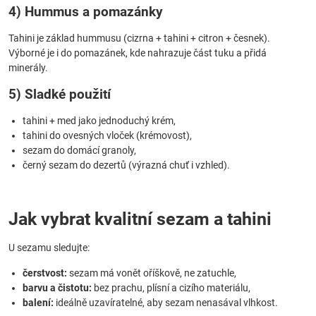
4) Hummus a pomazánky
Tahini je základ hummusu (cizrna + tahini + citron + česnek).
Výborné je i do pomazánek, kde nahrazuje část tuku a přidá
minerály.
5) Sladké použití
tahini + med jako jednoduchý krém,
tahini do ovesných vloček (krémovost),
sezam do domácí granoly,
černý sezam do dezertů (výrazná chuť i vzhled).
Jak vybrat kvalitní sezam a tahini
U sezamu sledujte:
čerstvost:
sezam má vonět oříškově, ne zatuchle,
barvu a čistotu:
bez prachu, plísní a cizího materiálu,
balení:
ideálně uzavíratelné, aby sezam nenasával vlhkost.