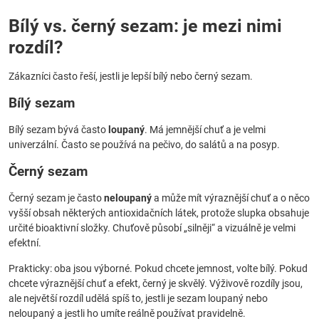
Bílý vs. černý sezam: je mezi nimi
rozdíl?
Zákazníci často řeší, jestli je lepší bílý nebo černý sezam.
Bílý sezam
Bílý sezam bývá často
loupaný
. Má jemnější chuť a je velmi
univerzální. Často se používá na pečivo, do salátů a na posyp.
Černý sezam
Černý sezam je často
neloupaný
a může mít výraznější chuť a o něco
vyšší obsah některých antioxidačních látek, protože slupka obsahuje
určité bioaktivní složky. Chuťově působí „silněji“ a vizuálně je velmi
efektní.
Prakticky: oba jsou výborné. Pokud chcete jemnost, volte bílý. Pokud
chcete výraznější chuť a efekt, černý je skvělý. Výživově rozdíly jsou,
ale největší rozdíl udělá spíš to, jestli je sezam loupaný nebo
neloupaný a jestli ho umíte reálně používat pravidelně.