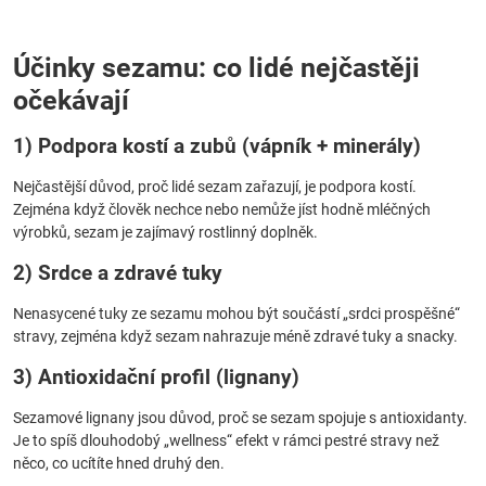
Účinky sezamu: co lidé nejčastěji
očekávají
1) Podpora kostí a zubů (vápník + minerály)
Nejčastější důvod, proč lidé sezam zařazují, je podpora kostí.
Zejména když člověk nechce nebo nemůže jíst hodně mléčných
výrobků, sezam je zajímavý rostlinný doplněk.
2) Srdce a zdravé tuky
Nenasycené tuky ze sezamu mohou být součástí „srdci prospěšné“
stravy, zejména když sezam nahrazuje méně zdravé tuky a snacky.
3) Antioxidační profil (lignany)
Sezamové lignany jsou důvod, proč se sezam spojuje s antioxidanty.
Je to spíš dlouhodobý „wellness“ efekt v rámci pestré stravy než
něco, co ucítíte hned druhý den.