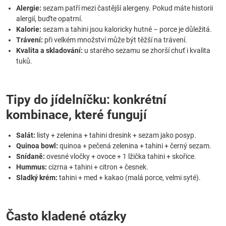
Alergie:
sezam patří mezi častější alergeny. Pokud máte historii
alergií, buďte opatrní.
Kalorie:
sezam a tahini jsou kaloricky hutné – porce je důležitá.
Trávení:
při velkém množství může být těžší na trávení.
Kvalita a skladování:
u starého sezamu se zhorší chuť i kvalita
tuků.
Tipy do jídelníčku: konkrétní
kombinace, které fungují
Salát:
listy + zelenina + tahini dresink + sezam jako posyp.
Quinoa bowl:
quinoa + pečená zelenina + tahini + černý sezam.
Snídaně:
ovesné vločky + ovoce + 1 lžička tahini + skořice.
Hummus:
cizrna + tahini + citron + česnek.
Sladký krém:
tahini + med + kakao (malá porce, velmi syté).
Často kladené otázky