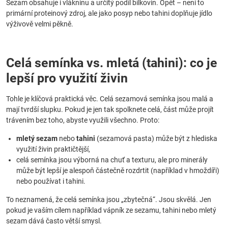
Sezam obsahuje i vlákninu a určitý podíl bílkovin. Opět – není to
primární proteinový zdroj, ale jako posyp nebo tahini doplňuje jídlo
výživově velmi pěkně.
Celá semínka vs. mletá (tahini): co je
lepší pro využití živin
Tohle je klíčová praktická věc. Celá sezamová semínka jsou malá a
mají tvrdší slupku. Pokud je jen tak spolknete celá, část může projít
trávením bez toho, abyste využili všechno. Proto:
mletý sezam
nebo
tahini
(sezamová pasta) může být z hlediska
využití živin praktičtější,
celá semínka jsou výborná na chuť a texturu, ale pro minerály
může být lepší je alespoň částečně rozdrtit (například v hmoždíři)
nebo používat i tahini.
To neznamená, že celá semínka jsou „zbytečná“. Jsou skvělá. Jen
pokud je vaším cílem například vápník ze sezamu, tahini nebo mletý
sezam dává často větší smysl.