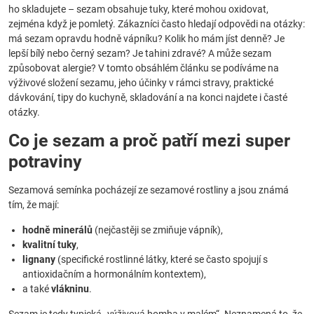
ho skladujete – sezam obsahuje tuky, které mohou oxidovat,
zejména když je pomletý. Zákazníci často hledají odpovědi na otázky:
má sezam opravdu hodně vápníku? Kolik ho mám jíst denně? Je
lepší bílý nebo černý sezam? Je tahini zdravé? A může sezam
způsobovat alergie? V tomto obsáhlém článku se podíváme na
výživové složení sezamu, jeho účinky v rámci stravy, praktické
dávkování, tipy do kuchyně, skladování a na konci najdete i časté
otázky.
Co je sezam a proč patří mezi super
potraviny
Sezamová semínka pocházejí ze sezamové rostliny a jsou známá
tím, že mají:
hodně minerálů
(nejčastěji se zmiňuje vápník),
kvalitní tuky
,
lignany
(specifické rostlinné látky, které se často spojují s
antioxidačním a hormonálním kontextem),
a také
vlákninu
.