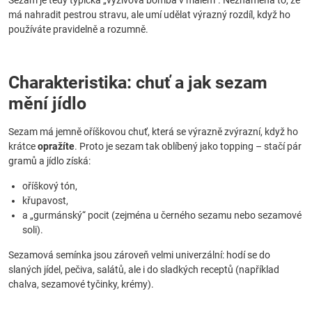
Sezam je tedy typická „výživová bomba v malém“. Neznamená to, že
má nahradit pestrou stravu, ale umí udělat výrazný rozdíl, když ho
používáte pravidelně a rozumně.
Charakteristika: chuť a jak sezam
mění jídlo
Sezam má jemně oříškovou chuť, která se výrazně zvýrazní, když ho
krátce
opražíte
. Proto je sezam tak oblíbený jako topping – stačí pár
gramů a jídlo získá:
oříškový tón,
křupavost,
a „gurmánský“ pocit (zejména u černého sezamu nebo sezamové
soli).
Sezamová semínka jsou zároveň velmi univerzální: hodí se do
slaných jídel, pečiva, salátů, ale i do sladkých receptů (například
chalva, sezamové tyčinky, krémy).