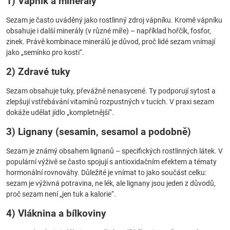
1) Vápník a minerály
Sezam je často uváděný jako rostlinný zdroj vápníku. Kromě vápníku
obsahuje i další minerály (v různé míře) – například hořčík, fosfor,
zinek. Právě kombinace minerálů je důvod, proč lidé sezam vnímají
jako „semínko pro kosti“.
2) Zdravé tuky
Sezam obsahuje tuky, převážně nenasycené. Ty podporují sytost a
zlepšují vstřebávání vitamínů rozpustných v tucích. V praxi sezam
dokáže udělat jídlo „kompletnější“.
3) Lignany (sesamin, sesamol a podobně)
Sezam je známý obsahem lignanů – specifických rostlinných látek. V
populární výživě se často spojují s antioxidačním efektem a tématy
hormonální rovnováhy. Důležité je vnímat to jako součást celku:
sezam je výživná potravina, ne lék, ale lignany jsou jeden z důvodů,
proč sezam není „jen tuk a kalorie“.
4) Vláknina a bílkoviny