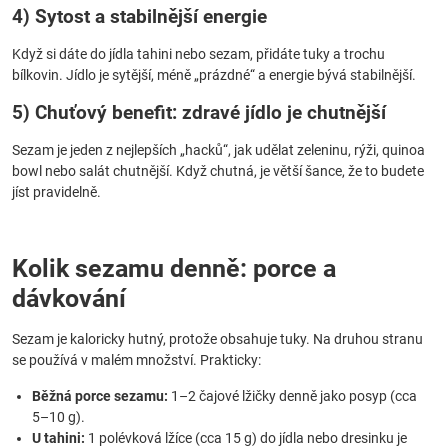
4) Sytost a stabilnější energie
Když si dáte do jídla tahini nebo sezam, přidáte tuky a trochu
bílkovin. Jídlo je sytější, méně „prázdné“ a energie bývá stabilnější.
5) Chuťový benefit: zdravé jídlo je chutnější
Sezam je jeden z nejlepších „hacků“, jak udělat zeleninu, rýži, quinoa
bowl nebo salát chutnější. Když chutná, je větší šance, že to budete
jíst pravidelně.
Kolik sezamu denně: porce a
dávkování
Sezam je kaloricky hutný, protože obsahuje tuky. Na druhou stranu
se používá v malém množství. Prakticky:
Běžná porce sezamu:
1–2 čajové lžičky denně jako posyp (cca
5–10 g).
U tahini:
1 polévková lžíce (cca 15 g) do jídla nebo dresinku je