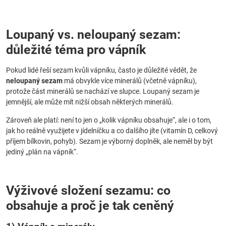
Loupaný vs. neloupaný sezam:
důležité téma pro vápník
Pokud lidé řeší sezam kvůli vápníku, často je důležité vědět, že
neloupaný sezam
má obvykle více minerálů (včetně vápníku),
protože část minerálů se nachází ve slupce. Loupaný sezam je
jemnější, ale může mít nižší obsah některých minerálů.
Zároveň ale platí: není to jen o „kolik vápníku obsahuje“, ale i o tom,
jak ho reálně využijete v jídelníčku a co dalšího jíte (vitamín D, celkový
příjem bílkovin, pohyb). Sezam je výborný doplněk, ale neměl by být
jediný „plán na vápník“.
Výživové složení sezamu: co
obsahuje a proč je tak ceněný