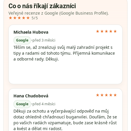
Co o nás říkají zákazníci
Veřejné recenze z Google (Google Business Profile).
★★★★★
5/5
★★★★★
Michaela Hubova
Google
•
před 3 měsíci
Těším se, až zrealizuji svůj malý zahradní projekt s
tipy a radami od tohoto týmu. Příjemná komunikace
a odborné rady. Děkuji.
★★★★★
Hana Chudobová
Google
•
před 4 měsíci
Děkuji za ochotu a vyčerpávající odpověď na můj
dotaz ohledně chřadnoucí buganvilei. Doufám, že se
po vašich radách vzpamatuje, bude zase krásně růst
a kvést a dělat mi radost.