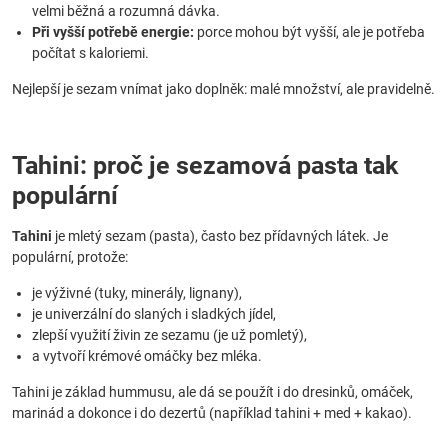
velmi běžná a rozumná dávka.
Při vyšší potřebě energie:
porce mohou být vyšší, ale je potřeba
počítat s kaloriemi.
Nejlepší je sezam vnímat jako doplněk: malé množství, ale pravidelně.
Tahini: proč je sezamová pasta tak
populární
Tahini
je mletý sezam (pasta), často bez přídavných látek. Je
populární, protože:
je výživné (tuky, minerály, lignany),
je univerzální do slaných i sladkých jídel,
zlepší využití živin ze sezamu (je už pomletý),
a vytvoří krémové omáčky bez mléka.
Tahini je základ hummusu, ale dá se použít i do dresinků, omáček,
marinád a dokonce i do dezertů (například tahini + med + kakao).