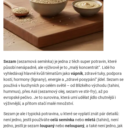
Sezam
(sezamová semínka) je jedna z těch super potravin, které
působí nenápadně, ale výživově je to „malý koncentrát“. Lidé ho
vyhledávají hlavně kvůli tématům jako
vápník
, zdravé tuky, podpora
kostí, hormony (lignany), energie a „zdravé posypání“ jídel. Sezam se
používá v kuchyních po celém světě – od Blízkého východu (tahini,
hummus), přes Asii (sezamový olej, sezam ve stir-fry), až po
evropské pečivo. Je to surovina, která umí udělat jídlo chutnější i
výživnější, a přitom stačí malé množství.
Sezam je ale i typická potravina, u které se vyplatí znát pár detailů:
není jedno, jestli používáte
celá semínka
nebo
mletá
(tahini), není
jedno, jestli je sezam
loupaný
nebo
neloupaný
, a také není jedno, jak