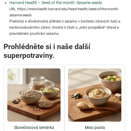
Harvard Health – Seed of the month: Sesame seeds
URL: https://www.health.harvard.edu/heart-health/seed-of-the-month-
sesame-seeds
Praktický a důvěryhodný přehled o sezamu v kontextu zdravých tuků a
kardiovaskulárního zdraví, vhodný k části o „srdci prospěšné“ stravě a
pravidelném používání sezamu.
Prohlédněte si i naše další
superpotraviny.
Slunečnicová semínka
Miso pasta