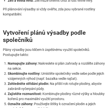
Zelí a vinná réva:
Zelí může ovlivnit chuť a růst vinné révy.
Při plánování výsadby si vždy ověřte, zda jsou vybrané rostliny
kompatibilní.
Vytvoření plánů výsadby podle
společníků
Plány výsadby jsou klíčem k úspěšnému využití společníků.
Postupujte takto:
Namapujte záhony:
Nakreslete si plán zahrady a rozdělte záhony
na sekce.
Skombinujte rostliny:
Umístěte společníky vedle sebe podle jejich
vzájemných výhod (např. bazalka vedle rajčat).
Zohledněte střídání plodin:
Na příští rok rotujte plodiny, abyste
zabránili vyčerpání půdy.
Zajistěte rozmanitost:
Kombinujte plodiny různé výšky a hloubky
kořenů pro maximální využití prostoru.
Označte záhony:
Používejte štítky k označení plodin a jejich