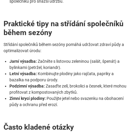
společníků pro snazší údržbu.
Praktické tipy na střídání společníků
během sezóny
Střídání společníků během sezóny pomáhá udržovat zdraví půdy a
optimalizovat úrodu:
Jarní výsadba:
Začněte s listovou zeleninou (salát, špenát) a
bylinkami (petržel, koriandr).
Letní výsadba:
Kombinujte plodiny jako rajčata, papriky a
bazalka na podporu úrody.
Podzimní výsadba:
Zasaďte zelí, brokolici a česnek, které mohou
profitovat z kompostovaných zbytků.
Zimní krycí plodiny:
Použijte jetel nebo svazenku na obohacení
půdy a ochranu před erozí.
Často kladené otázky