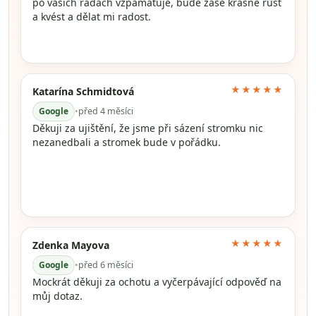
po vašich radách vzpamatuje, bude zase krásně růst
a kvést a dělat mi radost.
★★★★★
Katarína Schmidtová
Google
•
před 4 měsíci
Děkuji za ujištění, že jsme při sázení stromku nic
nezanedbali a stromek bude v pořádku.
★★★★★
Zdenka Mayova
Google
•
před 6 měsíci
Mockrát děkuji za ochotu a vyčerpávající odpověď na
můj dotaz.