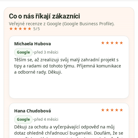
Co o nás říkají zákazníci
Veřejné recenze z Google (Google Business Profile).
★★★★★
5/5
★★★★★
Michaela Hubova
Google
•
před 3 měsíci
Těším se, až zrealizuji svůj malý zahradní projekt s
tipy a radami od tohoto týmu. Příjemná komunikace
a odborné rady. Děkuji.
★★★★★
Hana Chudobová
Google
•
před 4 měsíci
Děkuji za ochotu a vyčerpávající odpověď na můj
dotaz ohledně chřadnoucí buganvilei. Doufám, že se