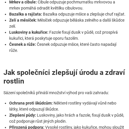
Mrkev a cibule:
Cibule odpuzuje pochmurnatku mrkvovou a
mrkev pomáhá odradit květilku cibulovou.
Bazalka a rajčata:
Bazalka odpuzuje mšice a zlepšuje chuť rajčat.
Zelí a měsíček:
Měsíček odpuzuje běláska zelného a další škůdce
zelí.
Luskoviny a kukuřice:
Fazole fixují dusík v půdě, což prospívá
kukuřici, která poskytuje oporu fazolím.
Česnek a růže:
Česnek odpuzuje mšice, které často napadají
růže.
Jak společníci zlepšují úrodu a zdraví
rostlin
Sázení společníků přináší množství výhod pro vaši zahradu:
Ochrana proti škůdcům:
Některé rostliny vydávají vůně nebo
látky, které odpuzují škůdce.
Zlepšení půdy:
Luskoviny, jako hrách a fazole, fixují dusík v půdě,
což podporuje růst jiných plodin.
Přirozená podpora:
Vysoké rostliny, jako kukuřice, mohou sloužit