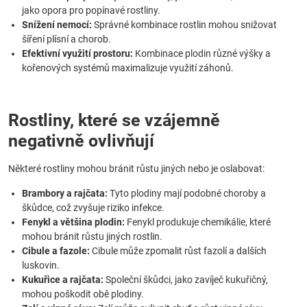
jako opora pro popínavé rostliny.
Snížení nemocí:
Správné kombinace rostlin mohou snižovat
šíření plísní a chorob.
Efektivní využití prostoru:
Kombinace plodin různé výšky a
kořenových systémů maximalizuje využití záhonů.
Rostliny, které se vzájemně
negativně ovlivňují
Některé rostliny mohou bránit růstu jiných nebo je oslabovat:
Brambory a rajčata:
Tyto plodiny mají podobné choroby a
škůdce, což zvyšuje riziko infekce.
Fenykl a většina plodin:
Fenykl produkuje chemikálie, které
mohou bránit růstu jiných rostlin.
Cibule a fazole:
Cibule může zpomalit růst fazolí a dalších
luskovin.
Kukuřice a rajčata:
Společní škůdci, jako zavíječ kukuřičný,
mohou poškodit obě plodiny.