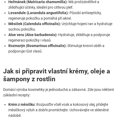
Heřmánek (Matricaria chamomilla):
Má protizánětlivé a
zklidňující účinky, ideální pro citlivou pleť.
Levandule (Lavandula angustifolia):
Působí antisepticky,
regeneruje pokožku a pomáhá při akné.
Měsíček (Calendula officinalis):
Urýchluje hojení ran a hydratuje
suchou pokožku.
Aloe vera (Aloe barbadensis):
Hydratuje, zklidňuje a podporuje
regeneraci pokožky i vlasů.
Rozmarýn (Rosmarinus officinalis):
Stimuluje krevní oběh a
podporuje růst vlasů.
Jak si připravit vlastní krémy, oleje a
šampony z rostlin
Domácí výroba kosmetiky je jednoduchá a zábavná. Zde jsou některé
základní recepty:
Krém z měsíčku:
Rozpusťte včelí vosk a kokosový olej, přidejte
měsíčkový výluh a dobře promíchejte. Uchovávejte ve skleněné
nádobě.