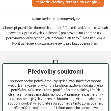
Zobrazit všechny recenze na Google
→
Autor:
Redakce Jutronavody.cz
Článek připravil tým domácích zahrádkářů a milovníků rostlin. Obsah
vychází z praktických zkušeností, pozorování na zahradě a z
porovnávání důvěryhodných informačních zdrojů. Naším cílem je
tvořit užitečné a srozumitelné texty pro každodenní praxi.
Předvolby soukromí
Newsletter
Soubory cookie používáme k vylepšení vaší návštěvy tohoto
Odebírat naše novinky:
webu, k analýze jeho výkonu a ke shromažďování údajů o jeho
používání. Můžeme k tomu použít nástroje a služby třetích
stran a shromážděná data mohou být přenášena partnerům v
Odebírat
EU, USA nebo jiných zemích. Kliknutím na „Přijmout všechny
soubory cookie“ vyjadřujete svůj souhlas s tímto zpracováním.
Níže můžete najít podrobné informace nebo upravit své
Chci se přihlásit k odběru novinek e-mailem.