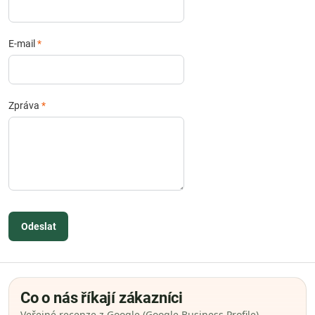
E-mail
*
Zpráva
*
Odeslat
Co o nás říkají zákazníci
Veřejné recenze z Google (Google Business Profile).