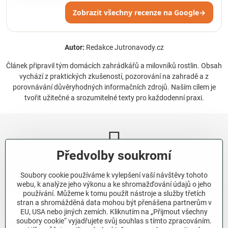
Zobrazit všechny recenze na Google
→
Autor:
Redakce Jutronavody.cz
Článek připravil tým domácích zahrádkářů a milovníků rostlin. Obsah
vychází z praktických zkušeností, pozorování na zahradě a z
porovnávání důvěryhodných informačních zdrojů. Naším cílem je
tvořit užitečné a srozumitelné texty pro každodenní praxi.
Předvolby soukromí
Newsletter
Soubory cookie používáme k vylepšení vaší návštěvy tohoto
Odebírat naše novinky:
webu, k analýze jeho výkonu a ke shromažďování údajů o jeho
používání. Můžeme k tomu použít nástroje a služby třetích
stran a shromážděná data mohou být přenášena partnerům v
Odebírat
EU, USA nebo jiných zemích. Kliknutím na „Přijmout všechny
soubory cookie“ vyjadřujete svůj souhlas s tímto zpracováním.