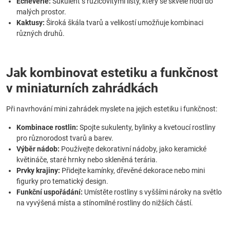
Echeverie:
Sukulent s růžicovitými listy, který se skvěle hodí do
malých prostor.
Kaktusy:
Široká škála tvarů a velikostí umožňuje kombinaci
různých druhů.
Jak kombinovat estetiku a funkčnost
v miniaturních zahrádkách
Při navrhování mini zahrádek myslete na jejich estetiku i funkčnost:
Kombinace rostlin:
Spojte sukulenty, bylinky a kvetoucí rostliny
pro různorodost tvarů a barev.
Výběr nádob:
Používejte dekorativní nádoby, jako keramické
květináče, staré hrnky nebo skleněná terária.
Prvky krajiny:
Přidejte kamínky, dřevěné dekorace nebo mini
figurky pro tematický design.
Funkční uspořádání:
Umístěte rostliny s vyššími nároky na světlo
na vyvýšená místa a stínomilné rostliny do nižších částí.