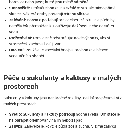
borovice nebo javor, které jsou méně náročné.
Stanoviště:
Umístěte bonsaj na světlé místo, ale mimo přímé
slunce. Některé druhy preferují mírnou vlhkost.
Zalévání:
Bonsaje potřebují pravidelnou zálivku, ale půda by
neměla být přemokřená. Používejte dešťovou nebo odstátou
vodu.
Prořezávání:
Pravidelně odstraňujte nové výhonky, aby si
stromeček zachoval svůj tvar.
Hnojení:
Používejte speciální hnojiva pro bonsaje během
vegetačního období.
Péče o sukulenty a kaktusy v malých
prostorech
Sukulenty a kaktusy jsou nenáročné rostliny, ideální pro pěstování v
malých prostorech:
Světlo:
Sukulenty a kaktusy potřebují hodně světla. Umístěte je
na parapet orientovaný na jih nebo západ.
Zálivka:
Zalévejte je, když je půda zcela suchá. V zimě zálivku