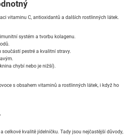
hodnotný
ci vitaminu C, antioxidantů a dalších rostlinných látek.
imunitní systém a tvorbu kolagenu.
lodů.
 součástí pestré a kvalitní stravy.
ímavým.
knina chybí nebo je nižší).
é ovoce s obsahem vitaminů a rostlinných látek, i když ho
í
 a celkové kvalitě jídelníčku. Tady jsou nejčastější důvody,