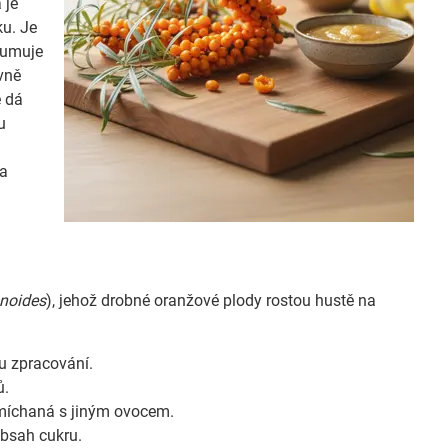
 je
ku. Je
nzumuje
vně
e dá
u
 a
noides
), jehož drobné oranžové plody rostou hustě na
u zpracování.
ů.
 míchaná s jiným ovocem.
obsah cukru.