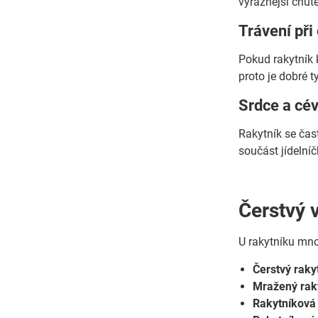
výraznější chut
Trávení při
Pokud rakytník 
proto je dobré 
Srdce a cév
Rakytník se čas
součást jídelní
Čerstvý v
U rakytníku mnoh
Čerstvý raky
Mražený rak
Rakytníková