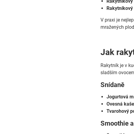
Rakytníkový 
Rakytníkový 
V praxi je nejl
mražených plodů
Jak raky
Rakytník je v k
sladším ovocem
Snídaně
Jogurtová m
Ovesná kaše
Tvarohový p
Smoothie a