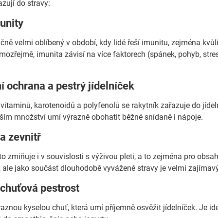
azují do stravy:
unity
dičně velmi oblíbený v období, kdy lidé řeší imunitu, zejména kv
ozřejmě, imunita závisí na více faktorech (spánek, pohyb, stres,
í ochrana a pestrý jídelníček
itaminů, karotenoidů a polyfenolů se rakytník zařazuje do jídelníč
ším množství umí výrazně obohatit běžné snídaně i nápoje.
va zevnitř
o zmiňuje i v souvislosti s výživou pleti, a to zejména pro obsah
, ale jako součást dlouhodobě vyvážené stravy je velmi zajímavý
 chuťová pestrost
znou kyselou chuť, která umí příjemně osvěžit jídelníček. Je ideál