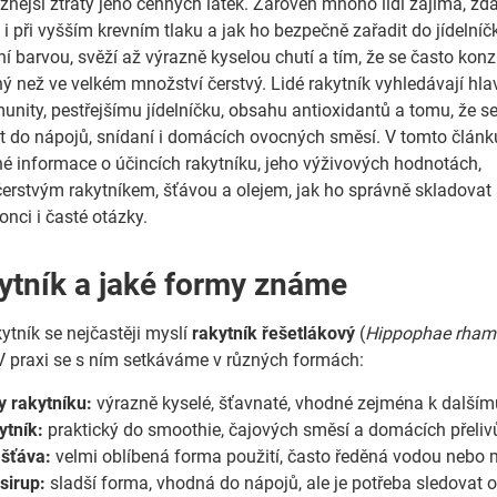
znější ztráty jeho cenných látek. Zároveň mnoho lidí zajímá, zda
i při vyšším krevním tlaku a jak ho bezpečně zařadit do jídelníč
vní barvou, svěží až výrazně kyselou chutí a tím, že se často ko
ý než ve velkém množství čerstvý. Lidé rakytník vyhledávají hla
munity, pestřejšímu jídelníčku, obsahu antioxidantů a tomu, že s
it do nápojů, snídaní i domácích ovocných směsí. V tomto článk
é informace o účincích rakytníku, jeho výživových hodnotách,
čerstvým rakytníkem, šťávou a olejem, jak ho správně skladovat
onci i časté otázky.
kytník a jaké formy známe
tník se nejčastěji myslí
rakytník řešetlákový
(
Hippophae rham
. V praxi se s ním setkáváme v různých formách:
y rakytníku:
výrazně kyselé, šťavnaté, vhodné zejména k dalším
ytník:
praktický do smoothie, čajových směsí a domácích přeliv
 šťáva:
velmi oblíbená forma použití, často ředěná vodou nebo
sirup:
sladší forma, vhodná do nápojů, ale je potřeba sledovat 