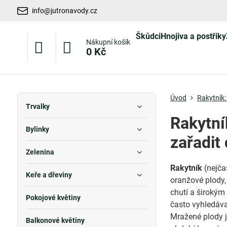
info@jutronavody.cz
Škůdci
Hnojiva a postřiky
Nákupní košík
0 Kč
Úvod
Rakytník:
Trvalky
Rakytní
Bylinky
zařadit 
Zelenina
Rakytník
(nejča
Keře a dřeviny
oranžové plody
chutí a širokým 
Pokojové květiny
často vyhledáva
Mražené plody j
Balkonové květiny