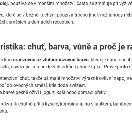
olej:
používá se v menším množství, často se zmiňuje při výživě 
e, které se v běžné kuchyni používá trochu jinak než jahody nebo
ách, směsích a domácích receptech.
istika: chuť, barva, vůně a proč je 
pickou
oranžovou až žlutooranžovou barvu
, která je dána obsa
selá, osvěžující a u některých odrůd i jemně trpká. Právě pro
intenzivní chuť, takže už malé množství výrazně ovlivní nápoj n
odí do ovocných směsí, kde dodá svěžest,
 barvě pěkně oživí i jogurt, kaši nebo domácí přeliv.
rakytník chutná příliš kysele, kombinujte ho s jablkem, baná
ená.