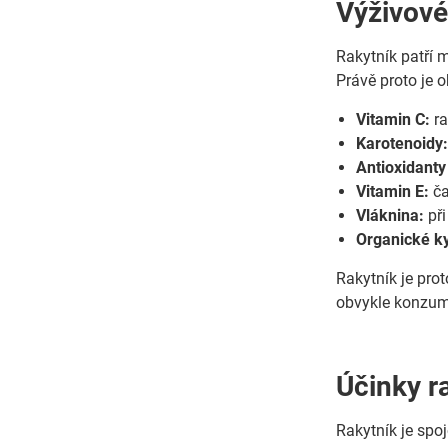
Výživové
Rakytník patří m
Právě proto je 
Vitamin C:
ra
Karotenoidy
Antioxidanty
Vitamin E:
ča
Vláknina:
při
Organické ky
Rakytník je prot
obvykle konzumu
Účinky ra
Rakytník je spoj