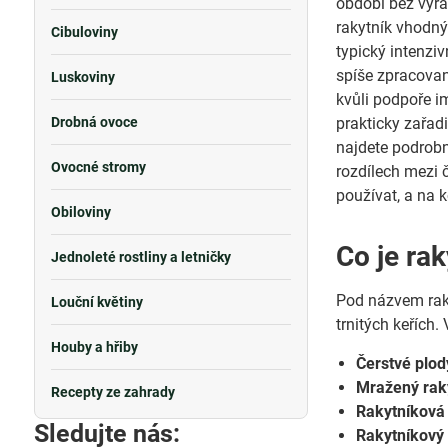
období bez výra
rakytník vhodný 
Cibuloviny
typický intenzi
spíše zpracovan
Luskoviny
kvůli podpoře i
Drobná ovoce
prakticky zařad
najdete podrobn
Ovocné stromy
rozdílech mezi 
používat, a na k
Obiloviny
Co je ra
Jednoleté rostliny a letničky
Pod názvem raky
Louční květiny
trnitých keřích
Houby a hřiby
Čerstvé plod
Mražený rak
Recepty ze zahrady
Rakytníková
Sledujte nás:
Rakytníkový 