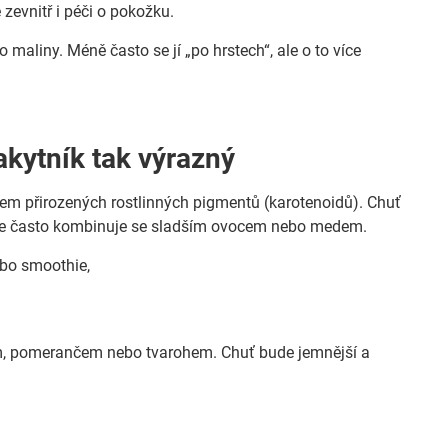
zevnitř i péči o pokožku.
 maliny. Méně často se jí „po hrstech“, ale o to více
rakytník tak výrazný
hem přirozených rostlinných pigmentů (karotenoidů). Chuť
to se často kombinuje se sladším ovocem nebo medem.
ebo smoothie,
nem, pomerančem nebo tvarohem. Chuť bude jemnější a