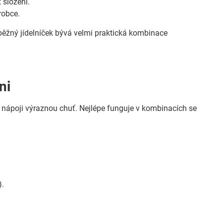
 složení.
robce.
o běžný jídelníček bývá velmi praktická kombinace
ni
o nápoji výraznou chuť. Nejlépe funguje v kombinacích se
).