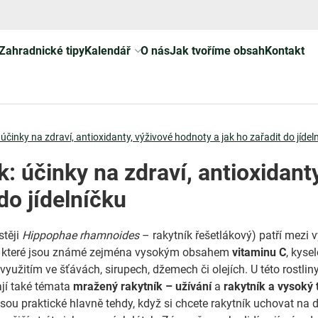
Zahradnické tipy
Kalendář
O nás
Jak tvoříme obsah
Kontakt
 účinky na zdraví, antioxidanty, výživové hodnoty a jak ho zařadit do jídel
k: účinky na zdraví, antioxidant
do jídelníčku
stěji
Hippophae rhamnoides
– rakytník řešetlákový) patří mezi 
, které jsou známé zejména vysokým obsahem
vitaminu C
, kyse
využitím ve šťávách, sirupech, džemech či olejích. U této rostlin
jí také témata
mražený rakytník – užívání
a
rakytník a vysoký 
sou praktické hlavně tehdy, když si chcete rakytník uchovat na d