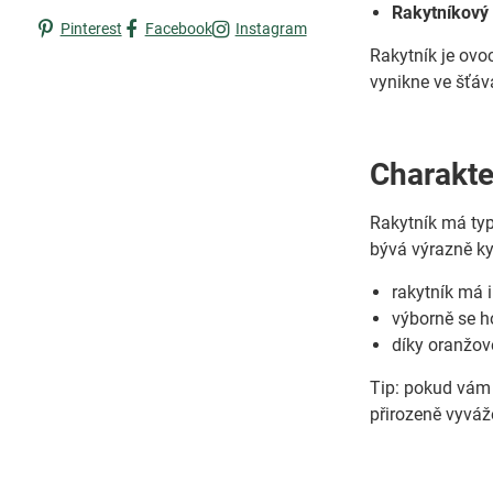
Rakytníkový 
Pinterest
Facebook
Instagram
Rakytník je ovoc
vynikne ve šťáv
Charakter
Rakytník má ty
bývá výrazně ky
rakytník má 
výborně se h
díky oranžové
Tip: pokud vám 
přirozeně vyváž