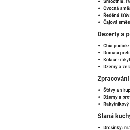
Smoothie:
ra
Ovocná smě
Ředěná šťáv
Čajová směs
Dezerty a 
Chia pudink:
Domácí přeli
Koláče:
rakyt
Džemy a žel
Zpracování 
Šťávy a siru
Džemy a prot
Rakytníkový 
Slaná kuch
Dresinky:
mal