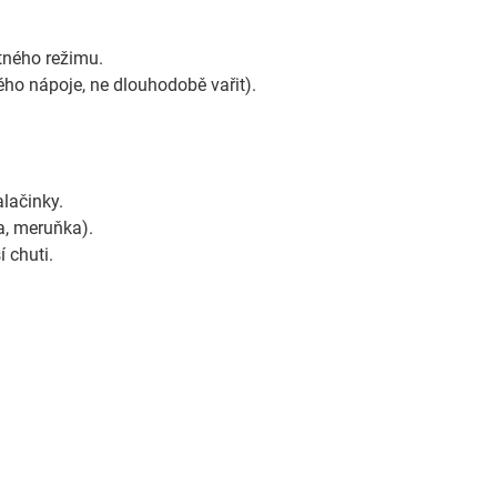
tného režimu.
ého nápoje, ne dlouhodobě vařit).
lačinky.
a, meruňka).
 chuti.