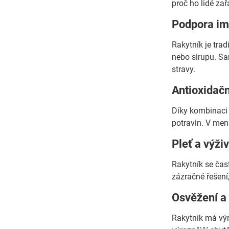
proč ho lidé zař
Podpora im
Rakytník je tra
nebo sirupu. Sam
stravy.
Antioxidačn
Díky kombinaci v
potravin. V men
Pleť a výži
Rakytník se čast
zázračné řešení
Osvěžení a
Rakytník má výra