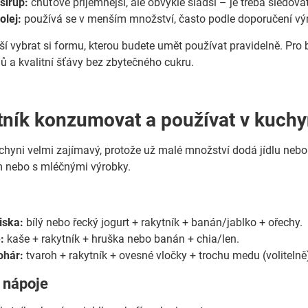
sirup:
chuťově příjemnější, ale obvykle sladší – je třeba sledovat
olej:
používá se v menším množství, často podle doporučení vý
epší vybrat si formu, kterou budete umět používat pravidelně. Pr
 a kvalitní šťávy bez zbytečného cukru.
tník konzumovat a používat v kuchy
uchyni velmi zajímavý, protože už malé množství dodá jídlu neb
 nebo s mléčnými výrobky.
iska:
bílý nebo řecký jogurt + rakytník + banán/jablko + ořechy.
:
kaše + rakytník + hruška nebo banán + chia/len.
ohár:
tvaroh + rakytník + ovesné vločky + trochu medu (volitelně
 nápoje