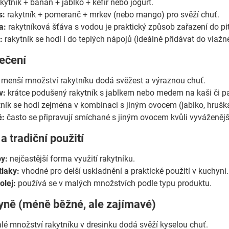
kytník + banán + jablko + kefír nebo jogurt.
s:
rakytník + pomeranč + mrkev (nebo mango) pro svěží chuť.
a:
rakytníková šťáva s vodou je praktický způsob zařazení do pi
:
rakytník se hodí i do teplých nápojů (ideálně přidávat do vlažn
pečení
menší množství rakytníku dodá svěžest a výraznou chuť.
v:
krátce podušený rakytník s jablkem nebo medem na kaši či pa
ník se hodí zejména v kombinaci s jiným ovocem (jablko, hrušk
é:
často se připravují smíchané s jiným ovocem kvůli vyváženější
a tradiční použití
py:
nejčastější forma využití rakytníku.
laky:
vhodné pro delší uskladnění a praktické použití v kuchyni.
olej:
používá se v malých množstvích podle typu produktu.
yně (méně běžné, ale zajímavé)
é množství rakytníku v dresinku dodá svěží kyselou chuť.