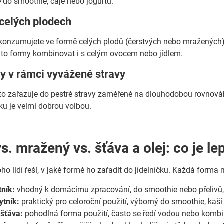
ě do smoothie, čaje nebo jogurtu.
 celých plodech
konzumujete ve formě celých plodů (čerstvých nebo mražených), 
tyto formy kombinovat i s celým ovocem nebo jídlem.
y v rámci vyvážené stravy
to zařazuje do pestré stravy zaměřené na dlouhodobou rovnováh
čku je velmi dobrou volbou.
s. mražený vs. šťáva a olej: co je le
o lidí řeší, v jaké formě ho zařadit do jídelníčku. Každá forma 
tník:
vhodný k domácímu zpracování, do smoothie nebo přelivů, 
ytník:
praktický pro celoroční použití, výborný do smoothie, kaš
 šťáva:
pohodlná forma použití, často se ředí vodou nebo kombin