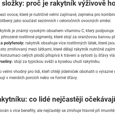
 složky: proč je rakytník výživově 
ezi ovoce, které je nutričně velmi zajímavé, zejména pro kombina
oblíbený jako součást sezónních i celoročních ovocných směsí.
kytník je známý vysokým obsahem vitaminu C, který podporuje 
:
přirozené rostlinné pigmenty, které stojí za oranžovou barvou p
 a polyfenoly:
rakytník obsahuje více rostlinných látek, které jsou
sto zmiňovaný mezi látkami, které dělají rakytník nutričně zaj
 konzumaci celých plodů přispívá k trávení a sytosti (u šťávy vlá
seliny:
stojí za typickou svěží a kyselou chutí rakytníku.
o velmi vhodný pro lidi, kteří chtějí jídelníček obohatit o výrazn
jí v menších porcích nebo ve formě šťávy.
kytníku: co lidé nejčastěji očekávaj
ován s více benefity, ale nejčastěji se zmiňuje hlavně při imunitě