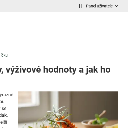
Panel uživatele
níčku
y, výživové hodnoty a jak ho
výrazné
lou
y se
tlak
.
elší