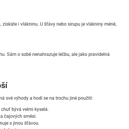
získáte i vlákninu. U šťávy nebo sirupu je vlákniny méně,
u. Sám o sobě nenahrazuje léčbu, ale jako pravidelná
pší
má své výhody a hodí se na trochu jiné použití:
chuť bývá velmi kyselá.
í a čajových směsí.
uje s jinou šťávou.