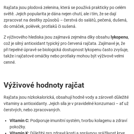
Rajčata jsou plodová zelenina, která se používá prakticky po celém
světě. Jejich popularita je dána nejen chutí, ale i tím, že se dají
zpracovat na desítky způsobů – čerstvá do salátů, pečená, dušená,
do omáček, polévek, protlaků či sušená.
Z výživového hlediska jsou zajímavá zejména díky obsahu
lykopenu
,
což je silný antioxidant typický pro červená rajčata. Zajímavé je, že
při tepelné úpravě se biologická dostupnost lykopenu často zvyšuje,
takže i rajčatové omáčky nebo protlaky mohou být výživově velmi
cenné.
Výživové hodnoty rajčat
Rajčata jsou nízkokalorická, obsahují hodně vody a zároveň důležité
vitaminy a antioxidanty. Jejich síla je v pravidelné konzumaci – ať už
čerstvých, nebo zpracovaných.
Vitamin C:
Podporuje imunitní systém, tvorbu kolagenu a zdraví
pokožky.
Vitamin K:
Důležitý pro zdravé kosti a správnou srážlivost krve.