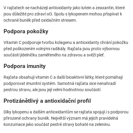
V rajčatech se nacházejí antioxidanty jako lutein a zeaxantin, které
jsou důležité pro zdraví očí. Spolu s lykopenem mohou přispívat k
ochraně buněk před oxidačním stresem.
Podpora pokožky
Vitamin C podporuje tvorbu kolagenu a antioxidanty chrání pokožku
před poškozením volnými radikály. Rajčata jsou proto výbornou
součástí jídelníčku zaměřeného na zdravou a svěží pleť.
Podpora imunity
Rajčata obsahují vitamin C a další bioaktivní látky, které pomáhají
podporovat imunitní systém. Samotná rajčata sice nenahradí
pestrou stravu, ale jsou její velmi hodnotnou součástí.
Protizánětlivý a antioxidační profil
Díky lykopenu a dalším antioxidantům se rajčata spojují i s podporou
přirozené ochrany buněk. Největší význam má jejich pravidelná
konzumace jako součást pestré stravy bohaté na zeleninu.