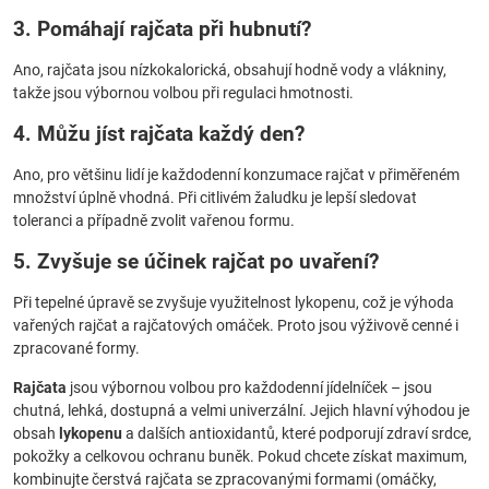
3. Pomáhají rajčata při hubnutí?
Ano, rajčata jsou nízkokalorická, obsahují hodně vody a vlákniny,
takže jsou výbornou volbou při regulaci hmotnosti.
4. Můžu jíst rajčata každý den?
Ano, pro většinu lidí je každodenní konzumace rajčat v přiměřeném
množství úplně vhodná. Při citlivém žaludku je lepší sledovat
toleranci a případně zvolit vařenou formu.
5. Zvyšuje se účinek rajčat po uvaření?
Při tepelné úpravě se zvyšuje využitelnost lykopenu, což je výhoda
vařených rajčat a rajčatových omáček. Proto jsou výživově cenné i
zpracované formy.
Rajčata
jsou výbornou volbou pro každodenní jídelníček – jsou
chutná, lehká, dostupná a velmi univerzální. Jejich hlavní výhodou je
obsah
lykopenu
a dalších antioxidantů, které podporují zdraví srdce,
pokožky a celkovou ochranu buněk. Pokud chcete získat maximum,
kombinujte čerstvá rajčata se zpracovanými formami (omáčky,