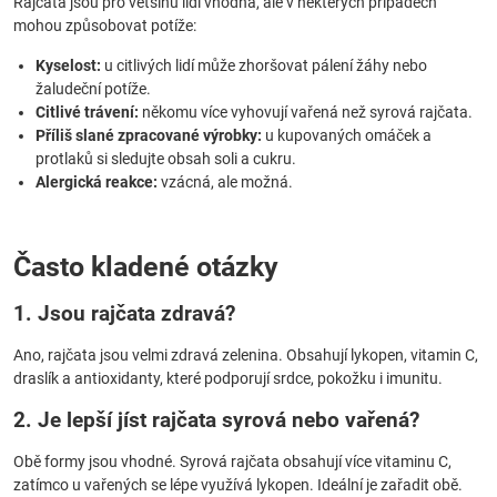
Rajčata jsou pro většinu lidí vhodná, ale v některých případech
mohou způsobovat potíže:
Kyselost:
u citlivých lidí může zhoršovat pálení žáhy nebo
žaludeční potíže.
Citlivé trávení:
někomu více vyhovují vařená než syrová rajčata.
Příliš slané zpracované výrobky:
u kupovaných omáček a
protlaků si sledujte obsah soli a cukru.
Alergická reakce:
vzácná, ale možná.
Často kladené otázky
1. Jsou rajčata zdravá?
Ano, rajčata jsou velmi zdravá zelenina. Obsahují lykopen, vitamin C,
draslík a antioxidanty, které podporují srdce, pokožku i imunitu.
2. Je lepší jíst rajčata syrová nebo vařená?
Obě formy jsou vhodné. Syrová rajčata obsahují více vitaminu C,
zatímco u vařených se lépe využívá lykopen. Ideální je zařadit obě.