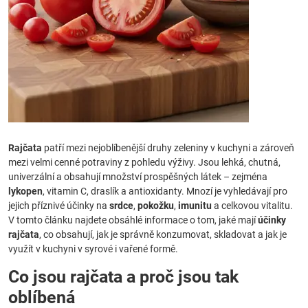
Rajčata
patří mezi nejoblíbenější druhy zeleniny v kuchyni a zároveň
mezi velmi cenné potraviny z pohledu výživy. Jsou lehká, chutná,
univerzální a obsahují množství prospěšných látek – zejména
lykopen
, vitamin C, draslík a antioxidanty. Mnozí je vyhledávají pro
jejich příznivé účinky na
srdce
,
pokožku
,
imunitu
a celkovou vitalitu.
V tomto článku najdete obsáhlé informace o tom, jaké mají
účinky
rajčata
, co obsahují, jak je správně konzumovat, skladovat a jak je
využít v kuchyni v syrové i vařené formě.
Co jsou rajčata a proč jsou tak
oblíbená