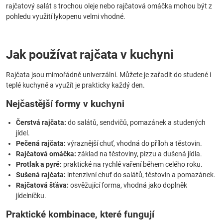
rajčatový salát s trochou oleje nebo rajčatová omáčka mohou být z
pohledu využití lykopenu velmi vhodné.
Jak používat rajčata v kuchyni
Rajčata jsou mimořádně univerzální. Můžete je zařadit do studené i
teplé kuchyně a využít je prakticky každý den.
Nejčastější formy v kuchyni
Čerstvá rajčata:
do salátů, sendvičů, pomazánek a studených
jídel.
Pečená rajčata:
výraznější chuť, vhodná do příloh a těstovin.
Rajčatová omáčka:
základ na těstoviny, pizzu a dušená jídla.
Protlak a pyré:
praktické na rychlé vaření během celého roku.
Sušená rajčata:
intenzivní chuť do salátů, těstovin a pomazánek.
Rajčatová šťáva:
osvěžující forma, vhodná jako doplněk
jídelníčku.
Praktické kombinace, které fungují