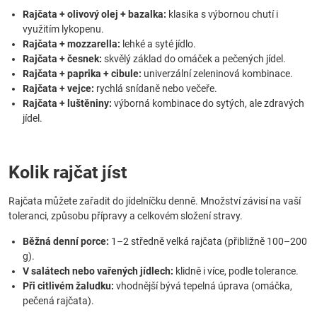
Rajčata + olivový olej + bazalka:
klasika s výbornou chutí i
využitím lykopenu.
Rajčata + mozzarella:
lehké a syté jídlo.
Rajčata + česnek:
skvělý základ do omáček a pečených jídel.
Rajčata + paprika + cibule:
univerzální zeleninová kombinace.
Rajčata + vejce:
rychlá snídaně nebo večeře.
Rajčata + luštěniny:
výborná kombinace do sytých, ale zdravých
jídel.
Kolik rajčat jíst
Rajčata můžete zařadit do jídelníčku denně. Množství závisí na vaší
toleranci, způsobu přípravy a celkovém složení stravy.
Běžná denní porce:
1–2 středně velká rajčata (přibližně 100–200
g).
V salátech nebo vařených jídlech:
klidně i více, podle tolerance.
Při citlivém žaludku:
vhodnější bývá tepelná úprava (omáčka,
pečená rajčata).