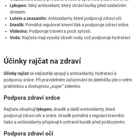
Lykopen:
Silný antioxidant, který chrání buňky před oxidačním
stresem.
Lutein a zeaxantin:
Antioxidanty, které podporují zdraví očí.
Draslík:
Pomáhá regulovat krevní tlak a podporuje zdraví srdce.
Vláknina:
Podporuje trávení a pocit sytosti.
Voda:
Rajčata mají vysoký obsah vody, což podporuje hydrataci.
Účinky rajčat na zdraví
Účinky rajčat
se nejčastěji spojují s antioxidanty, hydratací a
podporou srdce. Při pravidelném zařazování do jídelníčku jde o velmi
praktickou a dostupnou „super“ zeleninu.
Podpora zdraví srdce
Rajčata obsahují
lykopen
, draslík a další antioxidanty, které
podporují zdraví cév a srdce. Draslík pomáhá s regulací krevního
tlaku a antioxidanty přispívají k ochraně buněk před poškozením.
Podpora zdraví očí