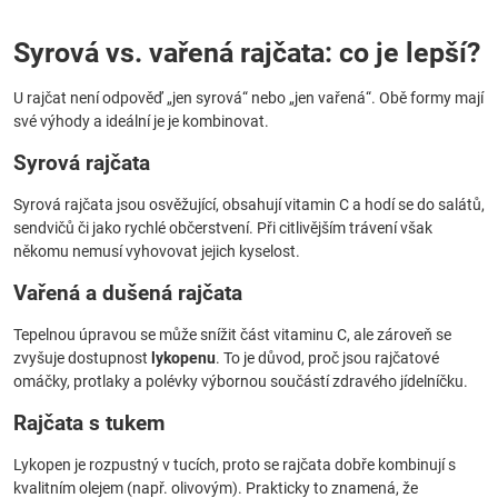
Syrová vs. vařená rajčata: co je lepší?
U rajčat není odpověď „jen syrová“ nebo „jen vařená“. Obě formy mají
své výhody a ideální je je kombinovat.
Syrová rajčata
Syrová rajčata jsou osvěžující, obsahují vitamin C a hodí se do salátů,
sendvičů či jako rychlé občerstvení. Při citlivějším trávení však
někomu nemusí vyhovovat jejich kyselost.
Vařená a dušená rajčata
Tepelnou úpravou se může snížit část vitaminu C, ale zároveň se
zvyšuje dostupnost
lykopenu
. To je důvod, proč jsou rajčatové
omáčky, protlaky a polévky výbornou součástí zdravého jídelníčku.
Rajčata s tukem
Lykopen je rozpustný v tucích, proto se rajčata dobře kombinují s
kvalitním olejem (např. olivovým). Prakticky to znamená, že