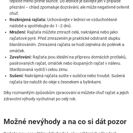
teplotě mimo přímé slunce. Do lednice je dávejte jen v případě
přezrání – chlad zpomaluje dozrávání, ale může negativně ovlivnit
chuť.
Rozkrojená rajčata:
Uchovávejte v lednici ve vzduchotěsné
nádobě a spotřebujte do 1–2 dnů.
Mražení:
Rajčata můžete zmrazit celá, nakrájená nebo jako
rajčatové pyré. Před zmrazením je praktické odstranit slupku
blanšírováním. Zmrazená rajčata se hodí zejména do polévek a
omáček.
Zavařování:
Rajčata jsou ideální na přípravu domácích protlaků,
pasírovaných rajčat, omáček nebo loupaných rajčat v nálevu.
Sterilizovaná vydrží i celou zimu.
Sušení:
Nakrájená rajčata sušte v sušičce nebo troubě. Sušená
rajčata lze naložit do oleje s česnekem a bylinkami.
Díky rozmanitým způsobům zpracování si můžete chuť rajčat a jejich
zdravotní výhody vychutnat po celý rok.
Možné nevýhody a na co si dát pozor