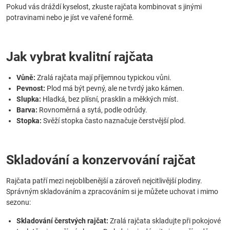
Pokud vás dráždí kyselost, zkuste rajčata kombinovat s jinými
potravinami nebo je jíst ve vařené formě.
Jak vybrat kvalitní rajčata
Vůně:
Zralá rajčata mají příjemnou typickou vůni.
Pevnost:
Plod má být pevný, ale ne tvrdý jako kámen.
Slupka:
Hladká, bez plísní, prasklin a měkkých míst.
Barva:
Rovnoměrná a sytá, podle odrůdy.
Stopka:
Svěží stopka často naznačuje čerstvější plod.
Skladování a konzervování rajčat
Rajčata patří mezi nejoblíbenější a zároveň nejcitlivější plodiny.
Správným skladováním a zpracováním si je můžete uchovat i mimo
sezonu:
Skladování čerstvých rajčat:
Zralá rajčata skladujte při pokojové