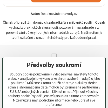
Autor:
Redakce Jutronavody.cz
Článek připravil tým domácích zahrádkářů a milovníků rostlin. Obsah
vychází z praktických zkušeností, pozorování na zahradě a z
porovnávání důvěryhodných informačních zdrojů. Naším cílem je
tvořit užitečné a srozumitelné texty pro každodenní praxi.
Předvolby soukromí
Newsletter
Soubory cookie používáme k vylepšení vaší návštěvy tohoto
Odebírat naše novinky:
webu, k analýze jeho výkonu a ke shromažďování údajů o jeho
používání. Můžeme k tomu použít nástroje a služby třetích
stran a shromážděná data mohou být přenášena partnerům v
Odebírat
EU, USA nebo jiných zemích. Kliknutím na „Přijmout všechny
soubory cookie“ vyjadřujete svůj souhlas s tímto zpracováním.
Níže můžete najít podrobné informace nebo upravit své
Chci se přihlásit k odběru novinek e-mailem.
preference.