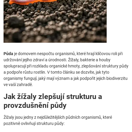
Půda
je domovem nespočtu organismů, které hrají klíčovou roli při
udržování jejího zdraví a úrodnosti. Žížaly, bakterie a houby
spolupracují při rozkladu organické hmoty, zlepšování struktury půdy
a podpoře růstu rostlin. V tomto článku se dozvíte, jak tyto
organismy fungují, jaký mají význam a jak podpořit jejich biodiverzitu
ve vaší zahradě.
Jak žížaly zlepšují strukturu a
provzdušnění půdy
Žížaly jsou jedny z nejdůležitějších půdních organismů, které
pozitivně ovlivňují strukturu půdy: