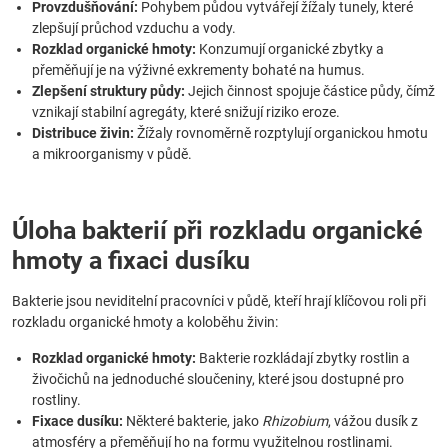
Provzdušňování:
Pohybem půdou vytvářejí žížaly tunely, které
zlepšují průchod vzduchu a vody.
Rozklad organické hmoty:
Konzumují organické zbytky a
přeměňují je na výživné exkrementy bohaté na humus.
Zlepšení struktury půdy:
Jejich činnost spojuje částice půdy, čímž
vznikají stabilní agregáty, které snižují riziko eroze.
Distribuce živin:
Žížaly rovnoměrně rozptylují organickou hmotu
a mikroorganismy v půdě.
Úloha bakterií při rozkladu organické
hmoty a fixaci dusíku
Bakterie jsou neviditelní pracovníci v půdě, kteří hrají klíčovou roli při
rozkladu organické hmoty a koloběhu živin:
Rozklad organické hmoty:
Bakterie rozkládají zbytky rostlin a
živočichů na jednoduché sloučeniny, které jsou dostupné pro
rostliny.
Fixace dusíku:
Některé bakterie, jako
Rhizobium
, vážou dusík z
atmosféry a přeměňují ho na formu využitelnou rostlinami.