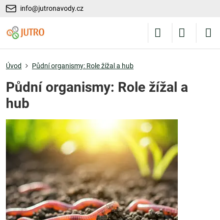
info@jutronavody.cz
Úvod
Půdní organismy: Role žížal a hub
Půdní organismy: Role žížal a
hub