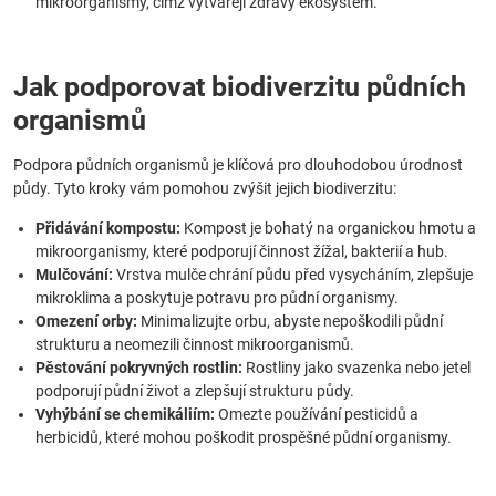
mikroorganismy, čímž vytvářejí zdravý ekosystém.
Jak podporovat biodiverzitu půdních
organismů
Podpora půdních organismů je klíčová pro dlouhodobou úrodnost
půdy. Tyto kroky vám pomohou zvýšit jejich biodiverzitu:
Přidávání kompostu:
Kompost je bohatý na organickou hmotu a
mikroorganismy, které podporují činnost žížal, bakterií a hub.
Mulčování:
Vrstva mulče chrání půdu před vysycháním, zlepšuje
mikroklima a poskytuje potravu pro půdní organismy.
Omezení orby:
Minimalizujte orbu, abyste nepoškodili půdní
strukturu a neomezili činnost mikroorganismů.
Pěstování pokryvných rostlin:
Rostliny jako svazenka nebo jetel
podporují půdní život a zlepšují strukturu půdy.
Vyhýbání se chemikáliím:
Omezte používání pesticidů a
herbicidů, které mohou poškodit prospěšné půdní organismy.