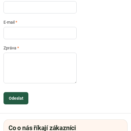
E-mail
*
Zpráva
*
Odeslat
Co o nás říkají zákazníci