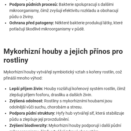
Podpora půdních procesů:
Bakterie spolupracují s dalšími
mikroorganismy, čímž zvyšují efektivitu rozkladu a obohacují
půdu o živiny.
Ochrana před patogeny:
Některé bakterie produkují látky, které
potlačují škodlivé mikroorganismy v půdě.
Mykorhizní houby a jejich přínos pro
rostliny
Mykorhizní houby vytvářejí symbiotický vztah s kořeny rostlin, což
přináší mnoho výhod:
Lepší příjem živin:
Houby rozšiřují kořenový systém rostlin, čímž
zlepšují příjem fosforu, draslíku a dalších živin.
Zvýšená odolnost:
Rostliny s mykorhizními houbami jsou
odolnější vůči suchu, chorobám a stresu.
Podpora půdní struktury:
Hyfy hub vytvářejí síť, která stabilizuje
půdu a zlepšuje její provzdušnění.
Zvýšení biodiverzity:
Mykorhizní houby podporují i další půdní