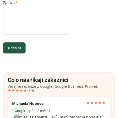
Zpráva
*
Odeslat
Co o nás říkají zákazníci
Veřejné recenze z Google (Google Business Profile).
★★★★★
5/5
★★★★★
Michaela Hubova
Google
•
před 3 měsíci
Těším se, až zrealizuji svůj malý zahradní projekt s