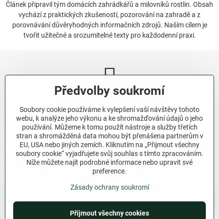
Článek připravil tým domácích zahrádkářů a milovníků rostlin. Obsah
vychází z praktických zkušeností, pozorování na zahradě a z
porovnávání důvěryhodných informačních zdrojů. Naším cílem je
tvořit užitečné a srozumitelné texty pro každodenní praxi.
Předvolby soukromí
Newsletter
Soubory cookie používáme k vylepšení vaší návštěvy tohoto
Odebírat naše novinky:
webu, k analýze jeho výkonu a ke shromažďování údajů o jeho
používání. Můžeme k tomu použít nástroje a služby třetích
stran a shromážděná data mohou být přenášena partnerům v
Odebírat
EU, USA nebo jiných zemích. Kliknutím na „Přijmout všechny
soubory cookie“ vyjadřujete svůj souhlas s tímto zpracováním.
Níže můžete najít podrobné informace nebo upravit své
Chci se přihlásit k odběru novinek e-mailem.
preference.
Zásady ochrany soukromí
Přijmout všechny cookies