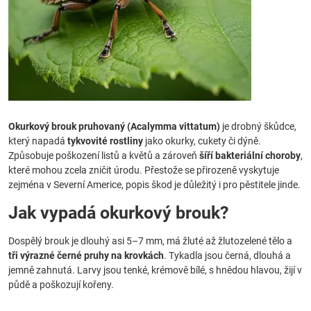
Okurkový brouk pruhovaný (Acalymma vittatum)
je drobný škůdce,
který napadá
tykvovité rostliny
jako okurky, cukety či dýně.
Způsobuje poškození listů a květů a zároveň
šíří bakteriální choroby
,
které mohou zcela zničit úrodu. Přestože se přirozeně vyskytuje
zejména v Severní Americe, popis škod je důležitý i pro pěstitele jinde.
Jak vypadá okurkový brouk?
Dospělý brouk je dlouhý asi 5–7 mm, má žluté až žlutozelené tělo a
tři výrazné černé pruhy na krovkách
. Tykadla jsou černá, dlouhá a
jemně zahnutá. Larvy jsou tenké, krémově bílé, s hnědou hlavou, žijí v
půdě a poškozují kořeny.