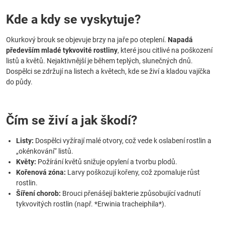
Kde a kdy se vyskytuje?
Okurkový brouk se objevuje brzy na jaře po oteplení.
Napadá
především mladé tykvovité rostliny
, které jsou citlivé na poškození
listů a květů. Nejaktivnější je během teplých, slunečných dnů.
Dospělci se zdržují na listech a květech, kde se živí a kladou vajíčka
do půdy.
Čím se živí a jak škodí?
Listy:
Dospělci vyžírají malé otvory, což vede k oslabení rostlin a
„okénkování“ listů.
Květy:
Požírání květů snižuje opylení a tvorbu plodů.
Kořenová zóna:
Larvy poškozují kořeny, což zpomaluje růst
rostlin.
Šíření chorob:
Brouci přenášejí bakterie způsobující vadnutí
tykvovitých rostlin (např. *Erwinia tracheiphila*).