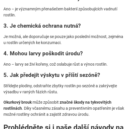
Ano – je významným přenašečem bakterií způsobujících vadnutí
rostlin.
3. Je chemická ochrana nutná?
Je možná, ale doporučuje se pouze jako poslední možnost, zejména
u rostlin určených ke konzumaci.
4. Mohou larvy poškodit úrodu?
Ano – larvy se živí kořeny, což oslabuje růst a výnos rostlin.
5. Jak předejít výskytu v příští sezóně?
Střídejte plodiny, odstraňte zbytky rostlin po sezóně a zakrývejte
výsadbu v raných fázích růstu.
Okurkový brouk
může způsobit
značné škody na tykvovitých
rostlinách
. Díky včasnému zásahu a preventivním opatřením je však
možné rostliny ochránit a zajistit zdravou úrodu.
Prohlédněte si i naše další návody na