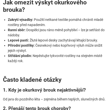
Jak omezit výskyt okurkového
brouka?
Zakrytí výsadby:
Použití netkané textilie pomáhá chránit mladé
rostliny před napadením.
Ranní sběr:
Dospělci jsou ráno méně pohybliví – lze je setřást do
nádoby.
Lepové pasti:
Žluté lepové desky zachytávají létající brouky.
Přírodní postřiky:
Česnekový nebo kopřivový výluh může snížit
jejich výskyt.
Střídání plodin:
Nepěstujte tykvovité rostliny na stejném místě
každý rok.
Často kladené otázky
1. Kdy je okurkový brouk nejaktivnější?
Od jara do pozdního léta – zejména během teplých, slunečných dnů.
2. Přenáší tento brouk choroby?