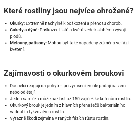
Které rostliny jsou nejvíce ohrožené?
Okurky:
Extrémně náchylné k poškození a přenosu chorob.
Cukety a dýně:
Poškození listů a květů vede k slabému vývoji
plodů.
Melouny, patisony:
Mohou být také napadeny zejména ve fázi
kvetení.
Zajímavosti o okurkovém broukovi
Dospělci reagují na pohyb – při vyrušení rychle padají na zem
nebo odlétají.
Jedna samička může naklást až 150 vajíček ke kořenům rostlin.
Okurkový brouk je jedním z hlavních přenašečů bakteriálního
vadnutí u tykvovitých rostlin.
Výrazně škodí zejména v raných fázích růstu rostlin.