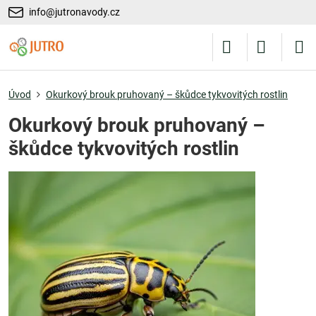
info@jutronavody.cz
Úvod
Okurkový brouk pruhovaný – škůdce tykvovitých rostlin
Okurkový brouk pruhovaný –
škůdce tykvovitých rostlin